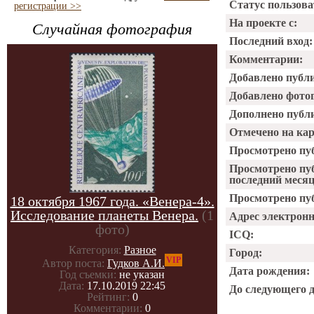
Статус пользова
регистрации >>
На проекте с:
Случайная фотография
Последний вход:
Комментарии:
Добавлено публ
Добавлено фото
Дополнено публ
Отмечено на ка
Просмотрено пу
Просмотрено пу
последний месяц
Просмотрено пуб
18 октября 1967 года. «Венера-4».
Исследование планеты Венера.
(1
Адрес электрон
фото)
ICQ:
Категория:
Разное
Город:
VIP
Автор поста:
Гудков А.И.
Дата рождения:
Год съемки:
не указан
Дата:
17.10.2019 22:45
До следующего 
Рейтинг:
0
Комментарии:
0