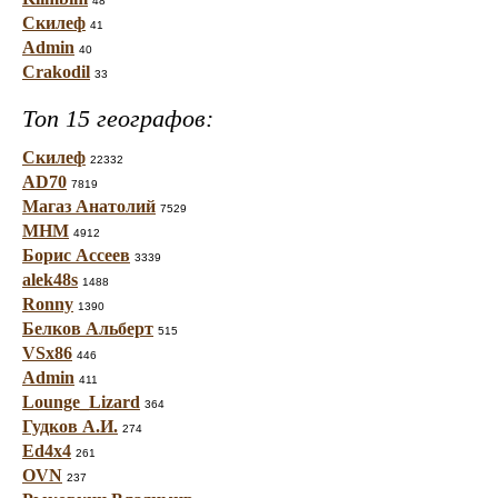
48
Скилеф
41
Admin
40
Crakodil
33
Топ 15 географов:
Скилеф
22332
AD70
7819
Магаз Анатолий
7529
МНМ
4912
Борис Ассеев
3339
alek48s
1488
Ronny
1390
Белков Альберт
515
VSx86
446
Admin
411
Lounge_Lizard
364
Гудков А.И.
274
Ed4x4
261
OVN
237