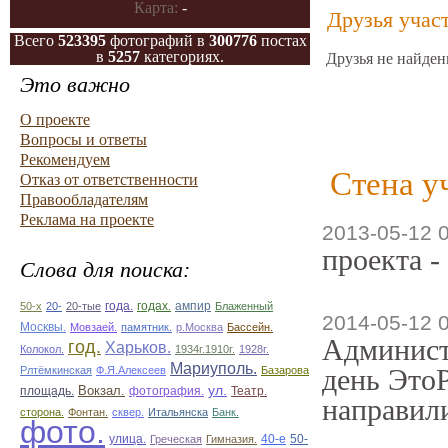
Карта:
-
Друзья учас
Всего
523395
фотографий в
300776
постах
в
5257
категориях.
Друзья не найден
Это важно
О проекте
Вопросы и ответы
Рекомендуем
Стена у
Отказ от ответственности
Правообладателям
Реклама на проекте
2013-05-12 
проекта -
Слова для поиска:
ампир
50-х
20-
20-тые
года.
годах.
Блаженный
2014-05-12 
Москвы.
Мовзаей.
памятник.
р.Москва
Бассейн.
Админист
год.
Харьков.
Колокол.
1934г.1910г.
1928г.
Мариуполь.
день ЭтоР
Рлтёмкинская
Ф.Я.Алексеев
Базарова
ул.
площадь.
Вокзал.
фотография.
Театр.
направили
сторона.
Фонтан.
сквер.
Итальянска
Банк.
фото.
улица.
50-
Греческая
Гимназия.
40-е