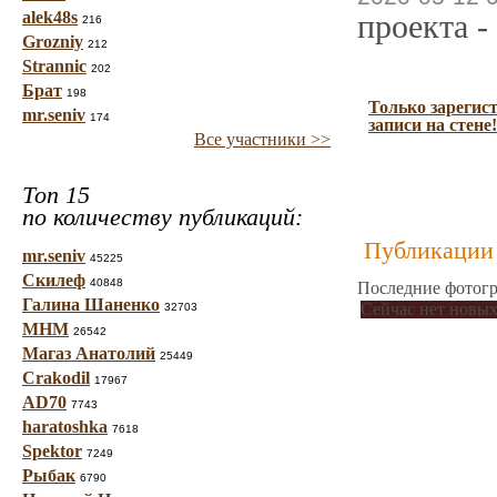
alek48s
проекта -
216
Grozniy
212
Strannic
202
Брат
198
Только зарегис
mr.seniv
174
записи на стене!
Все участники >>
Топ 15
по количеству публикаций:
Публикации 
mr.seniv
45225
Скилеф
40848
Последние фотогр
Галина Шаненко
Сейчас нет новых
32703
МНМ
26542
Магаз Анатолий
25449
Crakodil
17967
AD70
7743
haratoshka
7618
Spektor
7249
Рыбак
6790