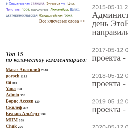
е
Спасательная
станция.
Энгельса
ул..
Цирк.
2015-05-11 2
Пристань.
порт.
гранд-отель.
Люксембург.
Шлях.
Админист
Екатеринославская
горка.
Жандармейская
Все ключевые слова >>
день ЭтоР
направили
2017-05-12 
Топ 15
проекта -
по количеству комментариев:
Магаз Анатолий
2040
2018-05-12 
poroch
1132
проекта -
sm
865
Yana
398
Admin
334
2019-05-12 
Борис Ассеев
320
проекта -
Скилеф
305
Белков Альберт
299
МНМ
298
Chuk
2020-05-12 
220