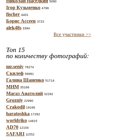
Николай Наседкин
5090
Ігор Кузьменко
4796
fischer
4401
Борис Ассеев
3722
alek48s
3394
Все участники >>
Топ 15
по количеству фотографий:
mr.seniv
78274
Скилеф
56681
Галина Шаненко
51714
МНМ
35166
Магаз Анатолий
32292
Grozniy
22990
Crakodil
19166
haratoshka
17292
worldriko
14815
AD70
12104
SAFARI
11552