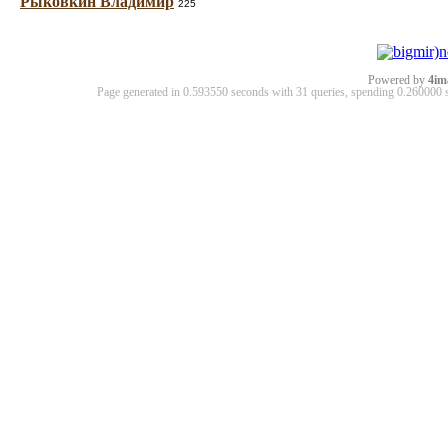
Рыковкин Владимир
225
Powered by
4im
Page generated in 0.593550 seconds with 31 queries, spending 0.26000