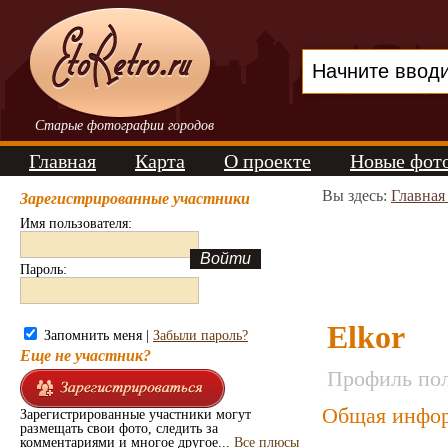
Старые фотографии городов
Главная
Карта
О проекте
Новые фот
Вы здесь:
Главная
Зарегистрированные участники
Имя пользователя:
Пароль:
Elkor
Запомнить меня |
Забыли пароль?
Еще не участник?
Профиль пол
Общая инфор
Зарегистрированные участники могут
размещать свои фото, следить за
комментариями и многое другое...
Все плюсы