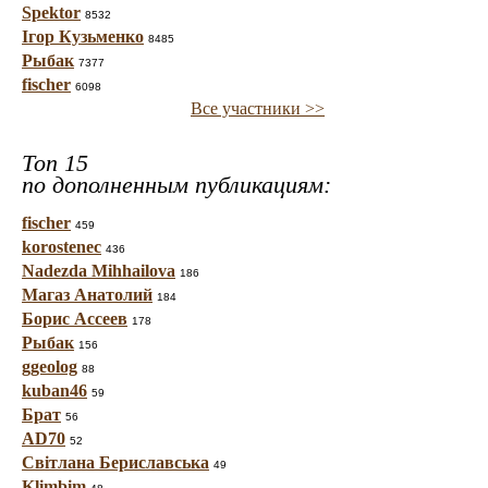
Spektor
8532
Ігор Кузьменко
8485
Рыбак
7377
fischer
6098
Все участники >>
Топ 15
по дополненным публикациям:
fischer
459
korostenec
436
Nadezda Mihhailova
186
Магаз Анатолий
184
Борис Ассеев
178
Рыбак
156
ggeolog
88
kuban46
59
Брат
56
AD70
52
Світлана Бериславська
49
Klimbim