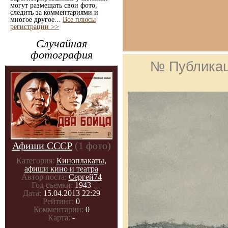
могут размещать свои фото,
следить за комментариями и
многое другое...
Все плюсы
регистрации >>
Случайная
фотография
№ Публика
Афиши СССР
(1 фото)
Категория:
Киноплакаты,
афиши кино и театра
Автор поста:
Сергей74
Год съемки:
1943
Дата:
15.04.2013 22:29
Рейтинг:
0
Комментарии:
0
Карта:
-