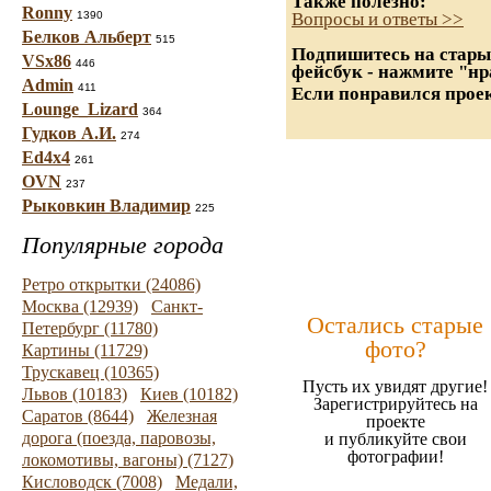
Также полезно:
Ronny
1390
Вопросы и ответы >>
Белков Альберт
515
Подпишитесь на старые
VSx86
446
фейсбук - нажмите "нр
Admin
411
Если понравился проек
Lounge_Lizard
364
Гудков А.И.
274
Ed4x4
261
OVN
237
Рыковкин Владимир
225
Популярные города
Ретро открытки (24086)
Москва (12939)
Санкт-
Остались старые
Петербург (11780)
фото?
Картины (11729)
Трускавец (10365)
Пусть их увидят другие!
Львов (10183)
Киев (10182)
Зарегистрируйтесь на
Саратов (8644)
Железная
проекте
дорога (поезда, паровозы,
и публикуйте свои
фотографии!
локомотивы, вагоны) (7127)
Кисловодск (7008)
Медали,