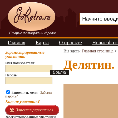
Старые фотографии городов
Главная
Карта
О проекте
Новые фот
Вы здесь:
Главная страница
>
Зарегистрированные
участники
Делятин. 
Имя пользователя:
Пароль:
Запомнить меня |
Забыли
пароль?
Еще не участник?
Зарегистрированные участники