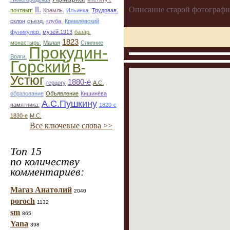
Описание старой фотографи
II.
почтамт.
Кремль.
Ильинка.
Трудовая.
склон
съезд.
клуба.
Кремлёвский
фуникулёр.
музей.1913
базар.
1823
монастырь.
Малая
Слияние
Прокудин-
Волги.
Горский
В-
Устюг
1880-е
герцогу
А.С.
образование
Объявление
Кишинёва
А.С.Пушкину
памятника.
1820-е
1830-е
М.С.
Все ключевые слова >>
Топ 15
по количеству
комментариев:
Магаз Анатолий
2040
poroch
1132
sm
865
Yana
398