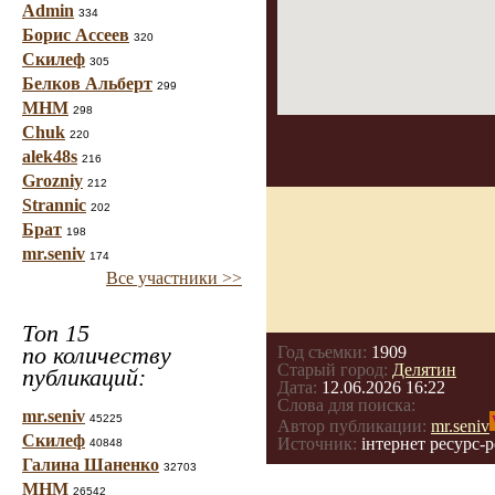
Admin
334
Борис Ассеев
320
Скилеф
305
Белков Альберт
299
МНМ
298
Chuk
220
alek48s
216
Grozniy
212
Strannic
202
Брат
198
mr.seniv
174
Все участники >>
Топ 15
по количеству
Год съемки:
1909
Старый город:
Делятин
публикаций:
Дата:
12.06.2026 16:22
Слова для поиска:
mr.seniv
45225
Автор публикации:
mr.seniv
Скилеф
Источник:
інтернет ресурс-р
40848
Галина Шаненко
32703
МНМ
26542