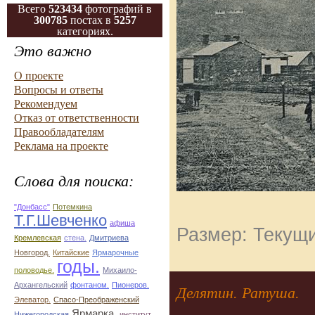
Всего
523434
фотографий в
300785
постах в
5257
категориях.
Это важно
О проекте
Вопросы и ответы
Рекомендуем
Отказ от ответственности
Правообладателям
Реклама на проекте
Слова для поиска:
"Донбасс"
Потемкина
Т.Г.Шевченко
афиша
Размер: Текущи
Кремлевская
стена.
Дмитриева
Новгород.
Китайские
Ярмарочные
годы.
половодье.
Михаило-
Архангельский
фонтаном.
Пионеров.
Делятин. Ратуша.
Элеватор.
Спасо-Преображенский
Ярмарка.
Нижегородская
институт.