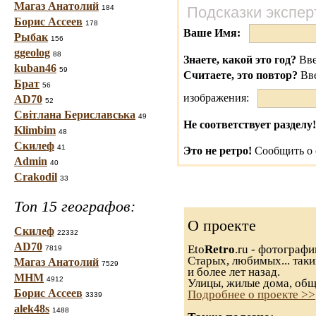
Магаз Анатолий
184
Подсказки экспер
Борис Ассеев
178
Ваше Имя:
Рыбак
156
ggeolog
88
Знаете, какой это год?
Вве
kuban46
59
Считаете, это повтор?
Вв
Брат
56
изображения:
AD70
52
Світлана Бериславська
49
Не соответствует разделу!
Klimbim
48
Скилеф
41
Это не ретро!
Сообщить о 
Admin
40
Crakodil
33
Топ 15 географов:
О проекте
Скилеф
22332
AD70
Eto
Retro
.ru - фотограф
7819
Старых, любимых... таки
Магаз Анатолий
7529
и более лет назад.
МНМ
4912
Улицы, жилые дома, общ
Борис Ассеев
Подробнее о проекте >>
3339
alek48s
1488