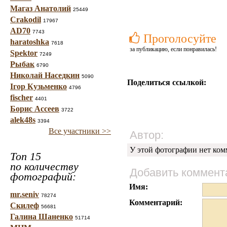
Магаз Анатолий
25449
Crakodil
17967
AD70
7743
Проголосуйте
haratoshka
7618
за публикацию, если понравилась!
Spektor
7249
Рыбак
6790
Николай Наседкин
5090
Поделиться ссылкой:
Ігор Кузьменко
4796
fischer
4401
Борис Ассеев
3722
alek48s
3394
Все участники >>
Автор:
У этой фотографии нет ком
Топ 15
по количеству
Добавить коммент
фотографий:
Имя:
mr.seniv
78274
Комментарий:
Скилеф
56681
Галина Шаненко
51714