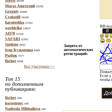
МНМ
35166
Магаз Анатолий
32292
Grozniy
22990
Crakodil
19166
haratoshka
17292
BB-ко
worldriko
14815
AD70
12104
SAFARI
11552
Spektor
8532
Защита от
автоматических
Ігор Кузьменко
8485
регистраций:
Рыбак
7377
fischer
6098
Все участники >>
Пожал
Если у
Топ 15
чтобы 
по дополненным
публикациям:
fischer
459
korostenec
436
Nadezda Mihhailova
186