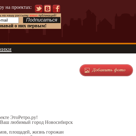
ру на проектах:
 на нашу рассылку
новых
публикаций!
знавай о них первым!
ники
оекте ЭтоРетро.ру!
л Ваш любимый город Новосибирск
омов, площадей, жизнь горожан