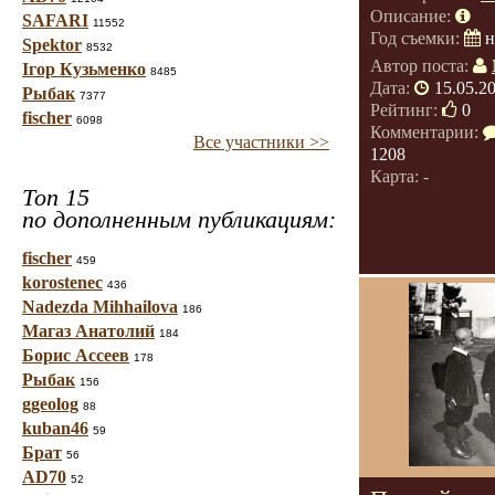
Описание:
SAFARI
11552
Год съемки:
н
Spektor
8532
Автор поста:
Ігор Кузьменко
8485
Дата:
15.05.2
Рыбак
7377
Рейтинг:
0
fischer
6098
Комментарии:
Все участники >>
1208
Карта: -
Топ 15
по дополненным публикациям:
fischer
459
korostenec
436
Nadezda Mihhailova
186
Магаз Анатолий
184
Борис Ассеев
178
Рыбак
156
ggeolog
88
kuban46
59
Брат
56
AD70
52