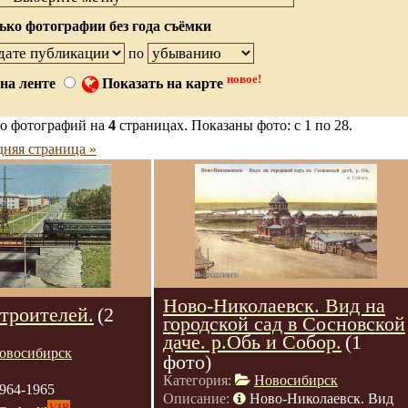
ько фотографии без года съёмки
по
новое!
на ленте
Показать на карте
о фотографий на
4
страницах. Показаны фото: с 1 по 28.
няя страница »
Ново-Николаевск. Вид на
троителей.
(2
городской сад в Сосновской
даче. р.Обь и Собор.
(1
овосибирск
фото)
Категория:
Новосибирск
964-1965
Описание:
Ново-Николаевск. Вид