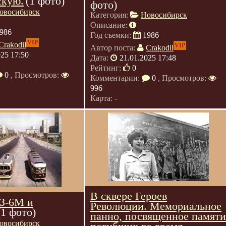
скую.
(1 фото)
фото)
овосибирск
Категория:
Новосибирск
Описание:
986
Год съемки:
1986
VIP
Crakodil
VIP
Автор поста:
Crakodil
025 17:50
Дата:
21.01.2025 17:48
Рейтинг:
0
0
, Просмотров:
Комментарии:
0
, Просмотров:
996
Карта: -
В сквере Героев
З-6М и
Революции. Мемориальное
(1 фото)
панно, посвященное памяти
овосибирск