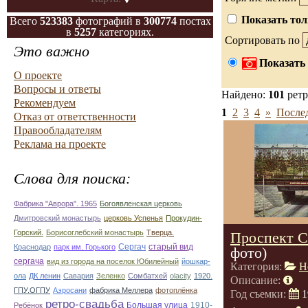
Показать тол
Всего
523383
фотографий в
300774
постах
в
5257
категориях.
Сортировать по
Это важно
Показать 
О проекте
Вопросы и ответы
Найдено:
101
ретр
Рекомендуем
1
2
3
4
»
Послед
Отказ от ответственности
Правообладателям
Реклама на проекте
Слова для поиска:
Фабрика "Аврора". 1965
Богоявленская церковь
Дмитровский монастырь
церковь Успенья
Прокудин-
Горский.
Борисоглебский монастырь
Тверца.
Проспект С
Сергач
старый вид
Краснодар
парк им. Горького
фото)
сергача
вид из города на поселок Юбилейный
йошкар-
Категория:
Н
ола
ДК ленин
Савария
Зеленко
Сомбатхей
olacity
1920.
Описание:
ГПУ.ОГПУ
Аэросани
фабрика Меллера
фотоплёнка
Год съемки:
1
ретро-свадьба
Большая улица
1910-
Ребёнок