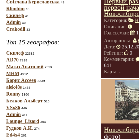
Первый раз
Світлана Бериславська
49
первой нач
Klimbim
48
Новосибир
Скилеф
41
Категория:
Н
Admin
40
Описание:
Crakodil
33
Год съемки:
1
Автор поста:
Топ 15 географов:
Дата:
25.12.2
Скилеф
Рейтинг:
0
22332
Комментарии:
AD70
7819
641
Магаз Анатолий
7529
Карта: -
МНМ
4912
Борис Ассеев
3339
alek48s
1488
Ronny
1390
Белков Альберт
515
VSx86
446
Admin
411
Lounge_Lizard
364
Гудков А.И.
Новосибирс
274
Ed4x4
фото)
261