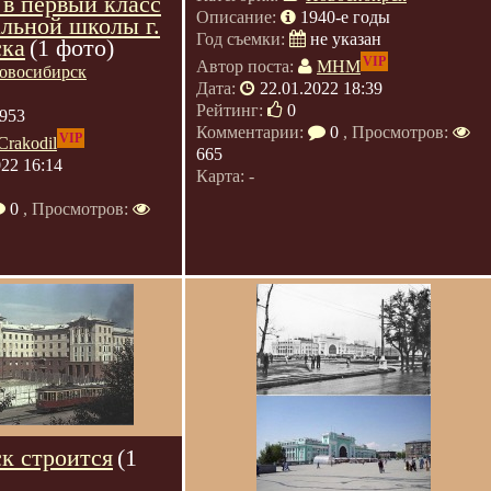
 в первый класс
Описание:
1940-е годы
альной школы г.
Год съемки:
не указан
ска
(1 фото)
VIP
Автор поста:
МНМ
овосибирск
Дата:
22.01.2022 18:39
Рейтинг:
0
953
Комментарии:
0
, Просмотров:
VIP
Crakodil
665
022 16:14
Карта: -
0
, Просмотров:
к строится
(1