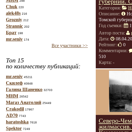
МНМ
губернии. 
298
Chuk
Категория:
Н
220
alek48s
Описание:
Но
216
Grozniy
Томской губерн
212
Год съемки:
1
Strannic
202
Брат
Автор поста:
198
Дата:
08.04.2
mr.seniv
174
Рейтинг:
0
Все участники >>
Комментарии:
510
Топ 15
Карта: -
по количеству публикаций:
mr.seniv
45211
Скилеф
40848
Галина Шаненко
32703
МНМ
26542
Магаз Анатолий
25449
Crakodil
17967
AD70
7743
Северо-Чем
haratoshka
7618
жилмассив.
Spektor
7249