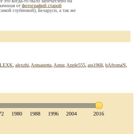
е это когда-то было запечатлено на
начиная от
фотографий старой
 самой глубинкой), Беларуси, а так же
LEXK
,
alexzhi
,
Antuanetta
,
Antur
,
Apple555
,
ass1968
,
bAfromaN
,
72
1980
1988
1996
2004
2016