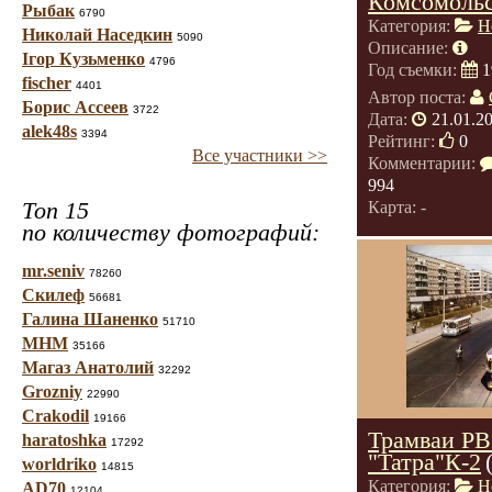
Комсомоль
Рыбак
6790
Категория:
Н
Николай Наседкин
5090
Описание:
Ігор Кузьменко
4796
Год съемки:
1
fischer
4401
Автор поста:
Борис Ассеев
3722
Дата:
21.01.2
alek48s
3394
Рейтинг:
0
Все участники >>
Комментарии:
994
Топ 15
Карта: -
по количеству фотографий:
mr.seniv
78260
Скилеф
56681
Галина Шаненко
51710
МНМ
35166
Магаз Анатолий
32292
Grozniy
22990
Crakodil
19166
Трамваи РВ
haratoshka
17292
"Татра"К-2
worldriko
14815
Категория:
Н
AD70
12104