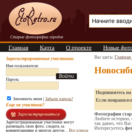
Старые фотографии городов
Главная
Карта
О проекте
Новые фот
Вы здесь:
Главная
Зарегистрированные участники
Имя пользователя:
Новосиб
Пароль:
Подпишитесь на 
Запомнить меня |
Забыли пароль?
Если понравился
Еще не участник?
Фотографии старо
Любите историю, 
Зарегистрированные участники могут
так давно, что Вас
размещать свои фото, следить за
Интересуетесь
фот
комментариями и многое другое...
Все плюсы