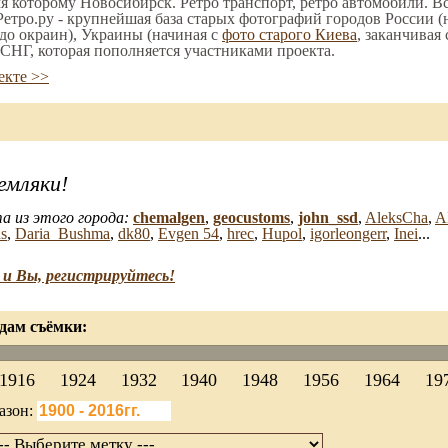
мя которому Новосибирск. Ретро транспорт, ретро автомобили. Вс
етро.ру - крупнейшая база старых фотографий городов России (
до окраин), Украины (начиная с
фото старого Киева
, заканчивая
СНГ, которая пополняется участниками проекта.
екте >>
емляки!
а из этого города:
chemalgen
,
geocustoms
,
john_ssd
,
AleksCha
,
A
us
,
Daria_Bushma
,
dk80
,
Evgen 54
,
hrec
,
Hupol
,
igorleongerr
,
Inei
...
и Вы, регистрируйтесь!
дам съёмки:
1916
1924
1932
1940
1948
1956
1964
19
азон: