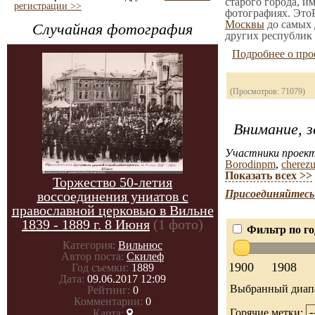
старого города, и
регистрации >>
фотографиях. ЭтоР
Москвы
до самых 
Случайная фотография
других республик 
Подробнее о про
(Просмотров: 71079)
Внимание, з
Участники проект
Borodinpm
,
cherez
Показать всех >>
Торжество 50-летия
Присоединяйтесь 
воссоединения униатов с
православной церковью в Вильне
1839 - 1889 г. 8 Июня
(1 фото)
Фильтр по го
Категория:
Вильнюс
Автор поста:
Скилеф
1900
1908
Год съемки:
1889
Дата:
09.06.2017 12:09
Выбранный диап
Рейтинг:
0
Комментарии:
0
Горячие метки:
Карта: