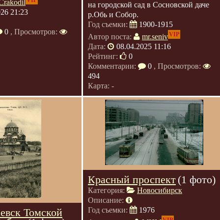
VIP
Crakodil
на городской сад в Сосновской даче
026 21:23
р.Обь и Собор.
Год съемки:
1900-1915
0
, Просмотров:
VIP
Автор поста:
mr.seniv
Дата:
08.04.2025 11:16
Рейтинг:
0
Комментарии:
0
, Просмотров:
494
Карта: -
Красный проспект
(1 фото)
Категория:
Новосибирск
Описание:
Год съемки:
1976
евск Томской