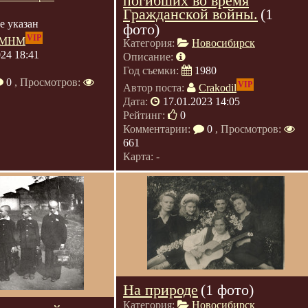
погибших во время
Гражданской войны.
(1
е указан
фото)
VIP
МНМ
Категория:
Новосибирск
024 18:41
Описание:
Год съемки:
1980
0
, Просмотров:
VIP
Автор поста:
Crakodil
Дата:
17.01.2023 14:05
Рейтинг:
0
Комментарии:
0
, Просмотров:
661
Карта: -
На природе
(1 фото)
Категория:
Новосибирск