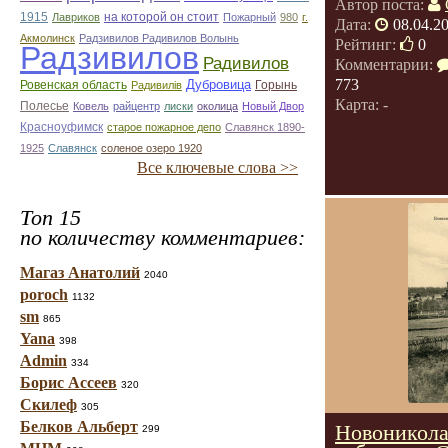
Автор поста:
1915
на которой он стоит
Лавриков
Пожарный
980
г.
Дата:
08.04.2
Акмолинск
Радзивилов Радивилов Волынь
Рейтинг:
0
Радзивилов
Радивилов
Комментарии:
773
Дубровица
Ровенская область
Горынь
Радивилiв
Карта: -
Полесье
Ковель
райцентр
лиски
околица
Новый Двор
Красноуфимск
старое пожарное депо
Славянск 1890-
1925
Славянск
соленое озеро 1920
Все ключевые слова >>
Топ 15
по количеству комментариев:
Магаз Анатолий
2040
poroch
1132
sm
865
Yana
398
Admin
334
Борис Ассеев
320
Скилеф
305
Белков Альберт
Новоникола
299