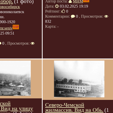
Собор.
(1 фото)
VIP
Автор поста:
МНМ
Дата:
03.02.2025 19:19
овосибирск
Рейтинг:
0
вониколаевск
Комментарии:
0
, Просмотров:
ии.
832
900-1920
Карта: -
VIP
mr.seniv
025 09:51
0
, Просмотров:
ской
Северо-Чемской
 Вид на улицу
жилмассив. Вид на Обь.
(1