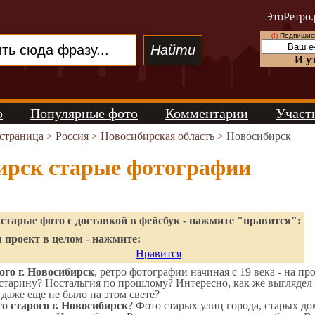
ЭтоРетро.
(!)
Подпишись
И у
о
Популярные фото
Комментарии
Участ
 страница
>
Россия
>
Новосибирская область
> Новосибирск
ирск старые фотографии
старые фото с доставкой в фейсбук - нажмите "нравится":
 проект в целом - нажмите:
Нравится
го г. Новосибирск
, ретро фотографии начиная с 19 века - на пр
старину? Ностальгия по прошлому? Интересно, как же выгляде
 даже еще не было на этом свете?
о старого г. Новосибирск
? Фото старых улиц города, старых д