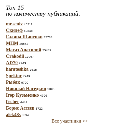
Топ 15
по количеству публикаций:
mr.seniv
45211
Скилеф
40848
Галина Шаненко
32703
МНМ
26542
Магаз Анатолий
25449
Crakodil
17967
AD70
7743
haratoshka
7618
Spektor
7249
Рыбак
6790
Николай Наседкин
5090
Ігор Кузьменко
4796
fischer
4401
Борис Ассеев
3722
alek48s
3394
Все участники >>