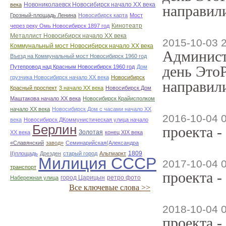
Новониколаевск Новосибирск начало ХХ века
века
направили
Грозный-площадь Ленина
Новосибирск карта
Мост
Кинотеатр
через реку Омь Новосибирск 1897 год
Металлист Новосибирск начало ХХ века
2015-10-03 
Коммунальный мост Новосибирск начало ХХ века
Админист
Въезд на Коммунальный мост Новосибирск 1960 год
день ЭтоР
Путепровод над Красным Новосибирск 1960 год
Дом
грузчика Новосибирск начало ХХ века
Новосибирск
направили
Красный проспект
3 начало ХХ века
Новосибирск Дом
Маштакова начало ХХ века
Новосибирск Крайисполком
начало ХХ века
Новосибирск Дом с часами начало ХХ
2016-10-04 
века
Новосибирск ДКоммунистическая улица начало
Берлин
проекта -
Золотая
ХХ века
конец ХІХ века
«Славянский
завод»
Семинарийская(Александра
1809
II)площадь
Дрезден
старый город
Альтмаркт
Милиция СССР
2017-10-04 
транспорт
проекта -
город Царицын
ретро фото
Набережная улица
Все ключевые слова >>
2018-10-04 
проекта -