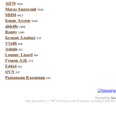
AD70
7819
Магаз Анатолий
7529
МНМ
4912
Борис Ассеев
3339
alek48s
1488
Ronny
1390
Белков Альберт
515
VSx86
446
Admin
411
Lounge_Lizard
364
Гудков А.И.
274
Ed4x4
261
OVN
237
Рыковкин Владимир
225
Powered by
4im
Page generated in 1.788718 seconds with 31 queries, spending 0.08100