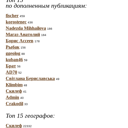
по дополненным публикациям:
fischer
459
korostenec
436
Nadezda Mihhailova
186
Магаз Анатолий
184
Борис Ассеев
178
Рыбак
156
ggeolog
88
kuban46
59
Брат
56
AD70
52
Світлана Бериславська
49
Klimbim
48
Скилеф
41
Admin
40
Crakodil
33
Топ 15 географов:
Скилеф
22332