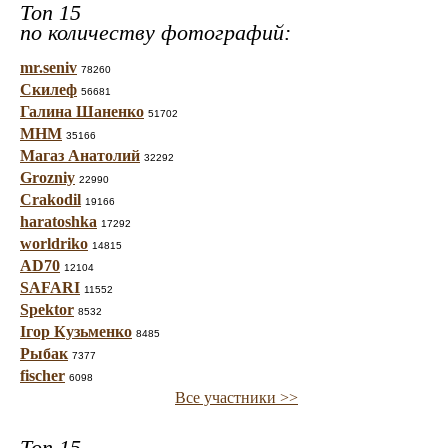
Топ 15
по количеству фотографий:
mr.seniv
78260
Скилеф
56681
Галина Шаненко
51702
МНМ
35166
Магаз Анатолий
32292
Grozniy
22990
Crakodil
19166
haratoshka
17292
worldriko
14815
AD70
12104
SAFARI
11552
Spektor
8532
Ігор Кузьменко
8485
Рыбак
7377
fischer
6098
Все участники >>
Топ 15