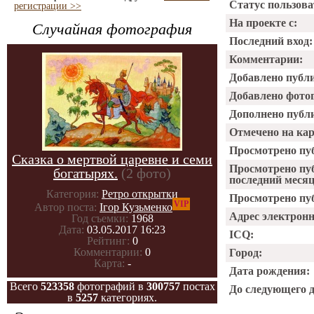
Статус пользова
регистрации >>
На проекте с:
Случайная фотография
Последний вход:
Комментарии:
Добавлено публ
Добавлено фото
Дополнено публ
Отмечено на ка
Просмотрено пу
Сказка о мертвой царевне и семи
Просмотрено пу
богатырях.
(2 фото)
последний месяц
Категория:
Ретро открытки
Просмотрено пуб
VIP
Автор поста:
Ігор Кузьменко
Адрес электрон
Год съемки:
1968
Дата:
03.05.2017 16:23
ICQ:
Рейтинг:
0
Комментарии:
0
Город:
Карта:
-
Дата рождения:
Всего
523358
фотографий в
300757
постах
До следующего 
в
5257
категориях.