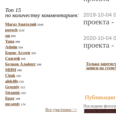
Топ 15
2019-10-04 
по количеству комментариев:
проекта -
Магаз Анатолий
2040
poroch
1132
sm
865
2020-10-04 
Yana
398
проекта -
Admin
334
Борис Ассеев
320
Скилеф
305
Только зарегис
Белков Альберт
299
записи на стене!
МНМ
298
Chuk
220
alek48s
216
Grozniy
212
Strannic
202
Публикации 
Брат
198
mr.seniv
174
Последние фотогр
Все участники >>
Сейчас нет новых