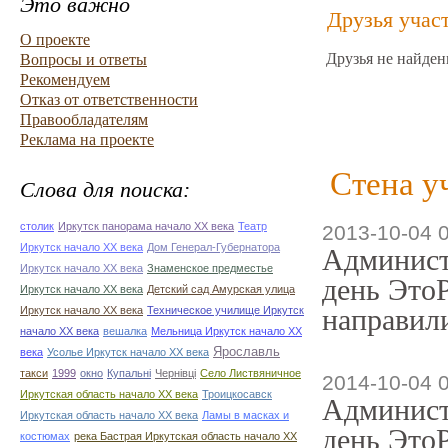
Это важно
Друзья учас
О проекте
Друзья не найден
Вопросы и ответы
Рекомендуем
Отказ от ответственности
Правообладателям
Реклама на проекте
Стена у
Слова для поиска:
столик
Иркутск панорама начало ХХ века
Театр
2013-10-04 
Иркутск начало ХХ века
Дом Генерал-Губернатора
Админист
Иркутск начало ХХ века
Знаменское предместье
день ЭтоР
Иркутск начало ХХ века
Детский сад Амурская улица
направили
Иркутск начало ХХ века
Техническое училище Иркутск
начало ХХ века
вешалка
Мельница Иркутск начало ХХ
Ярославль
века
Усолье Иркутск начало ХХ века
такси
1999
окно
Купальні
Чернівці
Село Листвяничное
2014-10-04 
Иркутская область начало ХХ века
Троицкосавск
Админист
Иркутская область начало ХХ века
Ламы в масках и
день ЭтоР
костюмах
река Бастрая Иркутская область начало ХХ