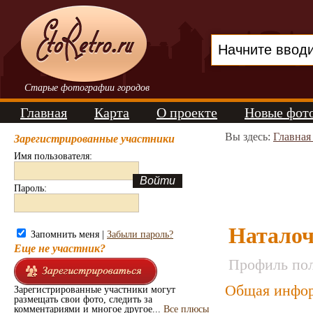
Старые фотографии городов
Главная
Карта
О проекте
Новые фот
Вы здесь:
Главная
Зарегистрированные участники
Имя пользователя:
Пароль:
Натало
Запомнить меня |
Забыли пароль?
Еще не участник?
Профиль пол
Общая инфор
Зарегистрированные участники могут
размещать свои фото, следить за
комментариями и многое другое...
Все плюсы