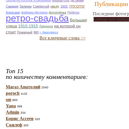
города на поселок Юбилейный
йошкар-ола
ДК ленин
Публикации 
Савария
Зеленко
Сомбатхей
olacity
1920.
ГПУ.ОГПУ
Аэросани
фабрика Меллера
фотоплёнка
Ребёнок
Последние фотогр
ретро-свадьба
Сейчас нет новых
Большая
улица
1910-1915
на которой он
Лавриков
стоит
Пожарный
980
г. Акмолинск
Все ключевые слова >>
Топ 15
по количеству комментариев:
Магаз Анатолий
2040
poroch
1132
sm
865
Yana
398
Admin
334
Борис Ассеев
320
Скилеф
305