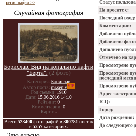
Статус пользова
регистрации >>
На проекте с:
Случайная фотография
Последний вход:
Комментарии:
Добавлено публ
Добавлено фото
Дополнено публ
Отмечено на ка
Просмотрено пу
Борислав. Вид на копальню нафти
"Берта".
(2 фото)
Просмотрено пу
последний месяц
Категория:
Борислав
Просмотрено пуб
VIP
Автор поста:
mr.seniv
Год съемки:
1910
Адрес электрон
Дата:
15.06.2016 14:10
ICQ:
Рейтинг:
0
Комментарии:
0
Город:
Карта:
-
Дата рождения:
Всего
523400
фотографий в
300781
постах
До следующего 
в
5257
категориях.
Это важно