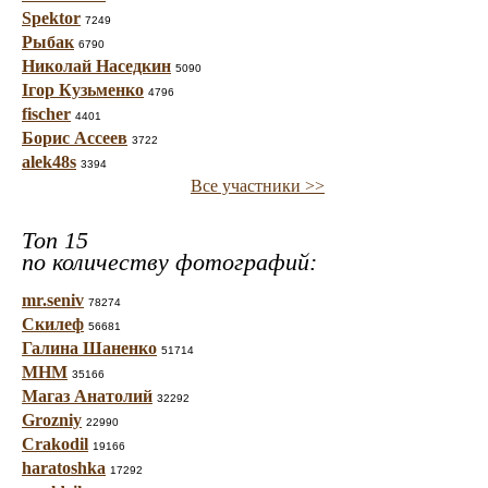
Spektor
7249
Рыбак
6790
Николай Наседкин
5090
Ігор Кузьменко
4796
fischer
4401
Борис Ассеев
3722
alek48s
3394
Все участники >>
Топ 15
по количеству фотографий:
mr.seniv
78274
Скилеф
56681
Галина Шаненко
51714
МНМ
35166
Магаз Анатолий
32292
Grozniy
22990
Crakodil
19166
haratoshka
17292