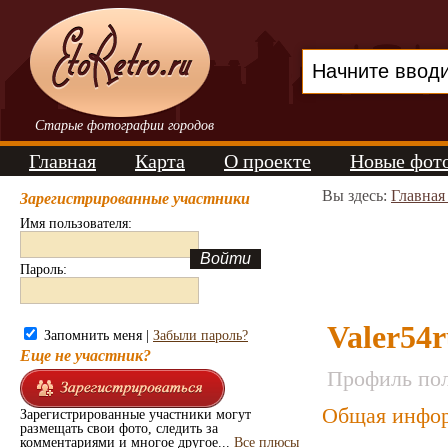
Старые фотографии городов
Главная
Карта
О проекте
Новые фот
Вы здесь:
Главная
Зарегистрированные участники
Имя пользователя:
Пароль:
Valer54r
Запомнить меня |
Забыли пароль?
Еще не участник?
Профиль пол
Общая инфор
Зарегистрированные участники могут
размещать свои фото, следить за
комментариями и многое другое...
Все плюсы