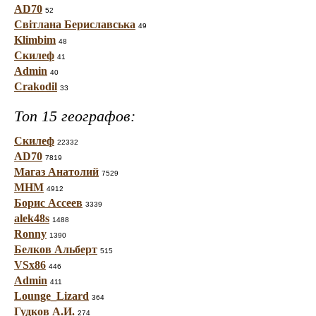
AD70
52
Світлана Бериславська
49
Klimbim
48
Скилеф
41
Admin
40
Crakodil
33
Топ 15 географов:
Скилеф
22332
AD70
7819
Магаз Анатолий
7529
МНМ
4912
Борис Ассеев
3339
alek48s
1488
Ronny
1390
Белков Альберт
515
VSx86
446
Admin
411
Lounge_Lizard
364
Гудков А.И.
274