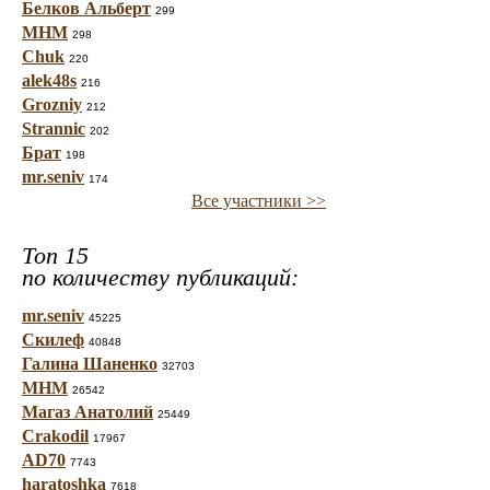
Белков Альберт
299
МНМ
298
Chuk
220
alek48s
216
Grozniy
212
Strannic
202
Брат
198
mr.seniv
174
Все участники >>
Топ 15
по количеству публикаций:
mr.seniv
45225
Скилеф
40848
Галина Шаненко
32703
МНМ
26542
Магаз Анатолий
25449
Crakodil
17967
AD70
7743
haratoshka
7618