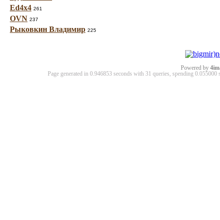
Ed4x4
261
OVN
237
Рыковкин Владимир
225
Powered by
4im
Page generated in 0.946853 seconds with 31 queries, spending 0.05500