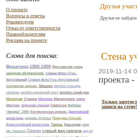
Друзья учас
О проекте
Вопросы и ответы
Друзья не найден
Рекомендуем
Отказ от ответственности
Правообладателям
Реклама на проекте
Стена у
Слова для поиска:
Весьегонск
1900-1909
Ярославская улица
2019-11-14 0
народная обсерватория.
старые фото г.Гусь-
проекта -
Хрустальный
Старые фото Гусь-Хрустальный
покровская церковь
Лёвшино
витебск площадь
свободы
витебск кировский мост
витебск синий дом
Магнитная
Станица
Магнитка
Магнитогорск
озеро
Только зарегис
Марупес
лодочная станция
Главпочта
Фабрика
записи на стене!
"Аврора". 1965
Богоявленская церковь
Дмитровский
монастырь
церковь Успенья
Прокудин-Горский.
Борисоглебский монастырь
Тверца.
Краснодар
парк
Сергач
старый вид сергача
им. Горького
вид из