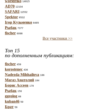
worldriko
14815
AD70
12104
SAFARI
11552
Spektor
8532
Ігор Кузьменко
8485
Рыбак
7377
fischer
6098
Все участники >>
Топ 15
по дополненным публикациям:
fischer
459
korostenec
436
Nadezda Mihhailova
186
Магаз Анатолий
184
Борис Ассеев
178
Рыбак
156
ggeolog
88
kuban46
59
Брат
56