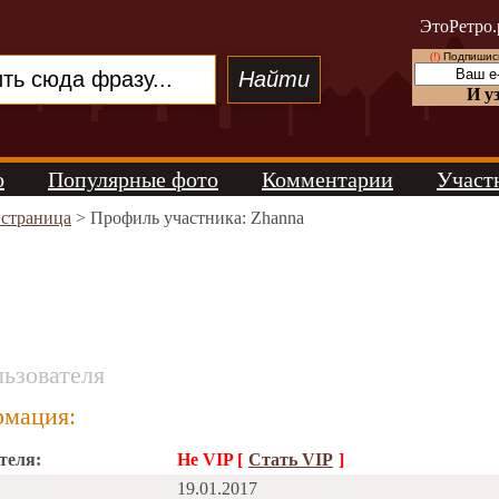
ЭтоРетро.
(!)
Подпишись
И у
о
Популярные фото
Комментарии
Участ
 страница
> Профиль участника: Zhanna
ьзователя
мация:
теля:
Не VIP [
Стать VIP
]
19.01.2017