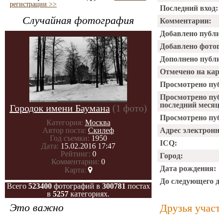
регистрации >>
Последний вход:
Случайная фотография
Комментарии:
Добавлено публ
Добавлено фото
Дополнено публ
Отмечено на ка
Просмотрено пу
Просмотрено пу
последний месяц
Городок имени Баумана
(1 фото)
Просмотрено пуб
Категория:
Москва
Автор поста:
Скилеф
Адрес электрон
Год съемки:
1950
ICQ:
Дата:
15.02.2016 17:47
Рейтинг:
0
Город:
Комментарии:
0
Дата рождения:
Карта:
До следующего 
Всего
523400
фотографий в
300781
постах
в
5257
категориях.
Это важно
Друзья учас