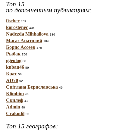
Топ 15
по дополненным публикациям:
fischer
459
korostenec
436
Nadezda Mihhailova
186
Магаз Анатолий
184
Борис Ассеев
178
Рыбак
156
ggeolog
88
kuban46
59
Брат
56
AD70
52
Світлана Бериславська
49
Klimbim
48
Скилеф
41
Admin
40
Crakodil
33
Топ 15 географов: