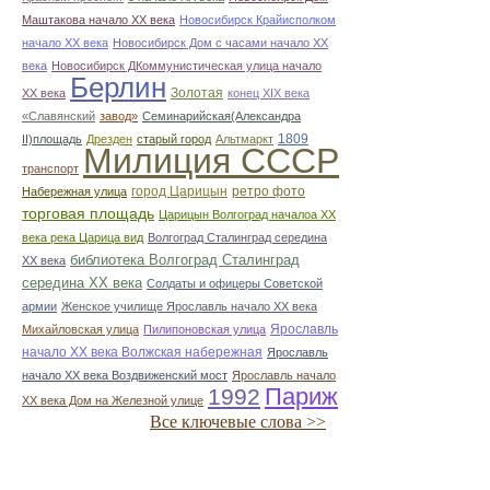
Маштакова начало ХХ века
Новосибирск Крайисполком
начало ХХ века
Новосибирск Дом с часами начало ХХ
века
Новосибирск ДКоммунистическая улица начало
Берлин
Золотая
ХХ века
конец ХІХ века
«Славянский
завод»
Семинарийская(Александра
1809
II)площадь
Дрезден
старый город
Альтмаркт
Милиция СССР
транспорт
город Царицын
ретро фото
Набережная улица
торговая площадь
Царицын Волгоград началоа ХХ
века река Царица вид
Волгоград Сталинград середина
библиотека Волгоград Сталинград
ХХ века
середина ХХ века
Солдаты и офицеры Советской
армии
Женское училище Ярославль начало ХХ века
Ярославль
Михайловская улица
Пилипоновская улица
начало ХХ века Волжская набережная
Ярославль
начало ХХ века Воздвиженский мост
Ярославль начало
Париж
1992
ХХ века Дом на Железной улице
Все ключевые слова >>