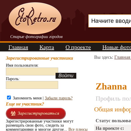
Старые фотографии городов
Главная
Карта
О проекте
Новые фот
Вы здесь:
Главная
Зарегистрированные участники
Имя пользователя:
Пароль:
Zhanna
Профиль пол
Запомнить меня |
Забыли пароль?
Еще не участник?
Общая инфор
Статус пользова
Зарегистрированные участники могут
размещать свои фото, следить за
На проекте с:
комментариями и многое другое...
Все плюсы