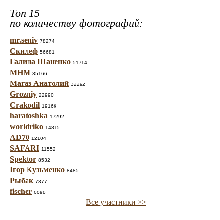
Топ 15
по количеству фотографий:
mr.seniv
78274
Скилеф
56681
Галина Шаненко
51714
МНМ
35166
Магаз Анатолий
32292
Grozniy
22990
Crakodil
19166
haratoshka
17292
worldriko
14815
AD70
12104
SAFARI
11552
Spektor
8532
Ігор Кузьменко
8485
Рыбак
7377
fischer
6098
Все участники >>