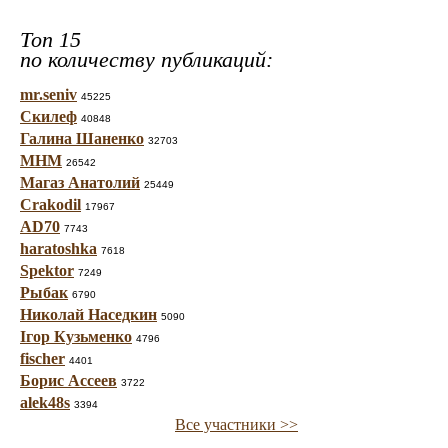
Топ 15
по количеству публикаций:
mr.seniv
45225
Скилеф
40848
Галина Шаненко
32703
МНМ
26542
Магаз Анатолий
25449
Crakodil
17967
AD70
7743
haratoshka
7618
Spektor
7249
Рыбак
6790
Николай Наседкин
5090
Ігор Кузьменко
4796
fischer
4401
Борис Ассеев
3722
alek48s
3394
Все участники >>