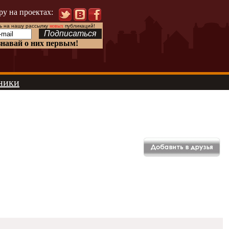
ру на проектах:
 на нашу рассылку
новых
публикаций!
знавай о них первым!
ники