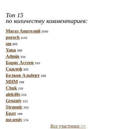
Топ 15
по количеству комментариев:
Магаз Анатолий
2040
poroch
1132
sm
865
Yana
398
Admin
334
Борис Ассеев
320
Скилеф
305
Белков Альберт
299
МНМ
298
Chuk
220
alek48s
216
Grozniy
212
Strannic
202
Брат
198
mr.seniv
174
Все участники >>