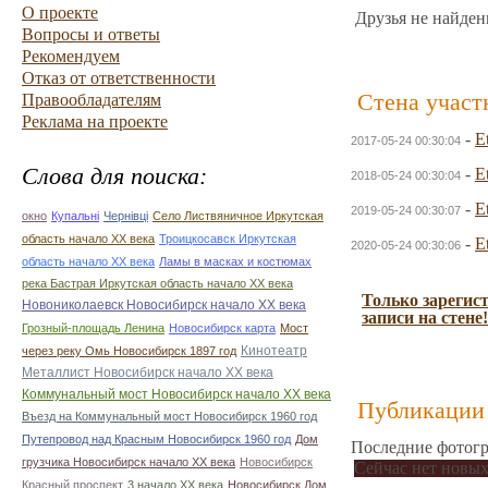
О проекте
Друзья не найден
Вопросы и ответы
Рекомендуем
Отказ от ответственности
Стена участ
Правообладателям
Реклама на проекте
-
E
2017-05-24 00:30:04
Слова для поиска:
-
E
2018-05-24 00:30:04
-
E
2019-05-24 00:30:07
окно
Купальні
Чернівці
Село Листвяничное Иркутская
область начало ХХ века
Троицкосавск Иркутская
-
E
2020-05-24 00:30:06
область начало ХХ века
Ламы в масках и костюмах
река Бастрая Иркутская область начало ХХ века
Только зарегис
Новониколаевск Новосибирск начало ХХ века
записи на стене!
Грозный-площадь Ленина
Новосибирск карта
Мост
Кинотеатр
через реку Омь Новосибирск 1897 год
Металлист Новосибирск начало ХХ века
Коммунальный мост Новосибирск начало ХХ века
Публикации 
Въезд на Коммунальный мост Новосибирск 1960 год
Путепровод над Красным Новосибирск 1960 год
Дом
Последние фотогр
грузчика Новосибирск начало ХХ века
Новосибирск
Сейчас нет новых
Красный проспект
3 начало ХХ века
Новосибирск Дом