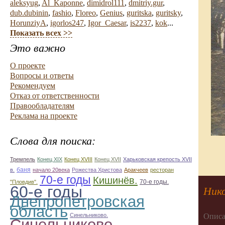
aleksyug
,
Al_Kaponne
,
dimidrol111
,
dmitriy.gur
,
dub.dubinin
,
fashio
,
Floreo
,
Genius
,
guritska
,
guritsky
,
HorunziyA
,
igorlos247
,
Igor_Caesar
,
is2237
,
kok
...
Показать всех >>
Это важно
О проекте
Вопросы и ответы
Рекомендуем
Отказ от ответственности
Правообладателям
Реклама на проекте
Слова для поиска:
Тремпель
Конец XIX
Конец XVIII
Конец XVII
Харьковская крепость XVII
баня
в.
начало 20века
Рожества Христова
Аракчеев
ресторан
70-е годы
Кишинёв.
70-е годы.
"Пловдив".
60-е годы
Нико
Днепропетровская
область
Синельниково.
Описа
Синельниково