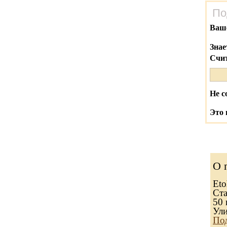
По
Ваш
Знае
Счит
Не с
Это 
О 
Eto
Ста
50 
Ули
Под