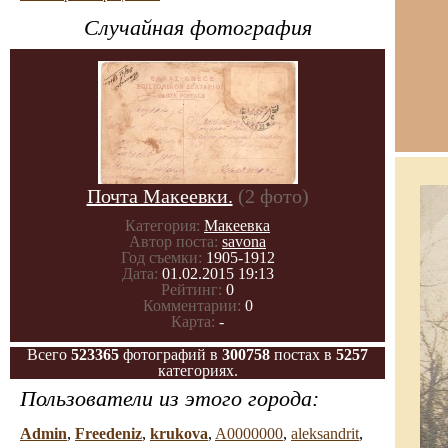
Случайная фотография
Почта Макеевки.
(2 фото)
Категория:
Макеевка
Автор поста:
savona
Год съемки:
1905-1912
Дата:
01.02.2015 19:13
Рейтинг:
0
Комментарии:
0
Карта:
-
Всего
523365
фотографий в
300758
постах в
5257
категориях.
Пользователи из этого города:
Admin
,
Freedeniz
,
krukova
,
A0000000
,
aleksandrit
,