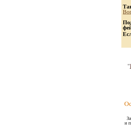
Та
Воп
По
фе
Ес
"
Ос
За
и 