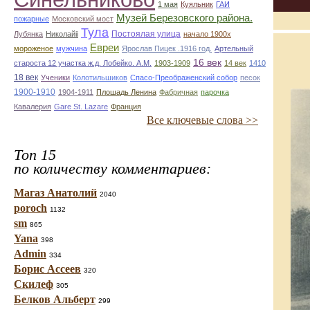
1 мая
Куяльник
ГАИ
Музей Березовского района.
пожарные
Московский мост
Тула
Постоялая улица
Лубянка
Николайii
начало 1900х
Евреи
мороженое
мужчина
Ярослав Пицек .1916 год.
Артельный
16 век
староста 12 участка ж.д. Лобейко. А.М.
1903-1909
14 век
1410
18 век
Ученики
Колотильшиков
Спасо-Преображенский собор
песок
1900-1910
1904-1911
Плошадь Ленина
Фабричная
парочка
Кавалерия
Gare St. Lazare
Франция
Все ключевые слова >>
Топ 15
по количеству комментариев:
Магаз Анатолий
2040
poroch
1132
sm
865
Yana
398
Admin
334
Борис Ассеев
320
Скилеф
305
Белков Альберт
299