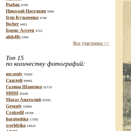
Рыбак
6790
Николай Наседкин
5090
Ігор Кузьменко
4796
fischer
4401
Борис Ассеев
3722
alek48s
3394
Все участники >>
Топ 15
по количеству фотографий:
mr.seniv
78260
Скилеф
56681
Галина Шаненко
51710
МНМ
35166
Магаз Анатолий
32292
Grozniy
22990
Crakodil
19166
haratoshka
17292
worldriko
14815