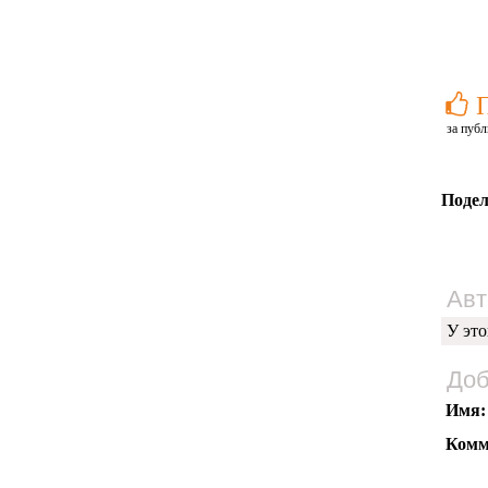
за публ
Подел
Авт
У это
Доб
Имя:
Комм