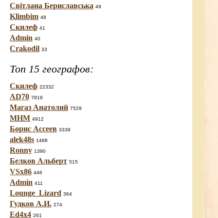
Світлана Бериславська
49
Klimbim
48
Скилеф
41
Admin
40
Crakodil
33
Топ 15 географов:
Скилеф
22332
AD70
7819
Магаз Анатолий
7529
МНМ
4912
Борис Ассеев
3339
alek48s
1488
Ronny
1390
Белков Альберт
515
VSx86
446
Admin
411
Lounge_Lizard
364
Гудков А.И.
274
Ed4x4
261