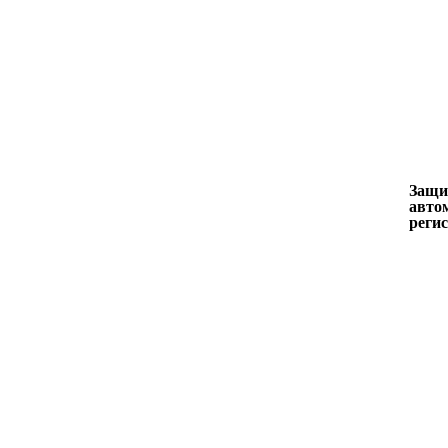
Защи
авто
реги