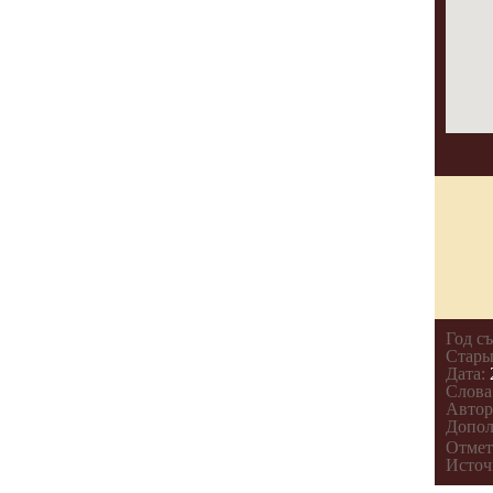
Год с
Стары
Дата:
Слова
Автор
Допол
Отмет
Источ