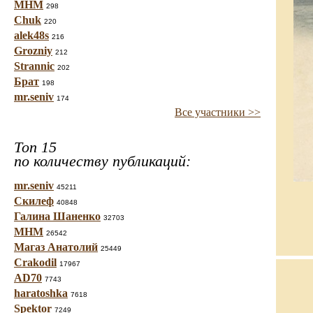
МНМ
298
Chuk
220
alek48s
216
Grozniy
212
Strannic
202
Брат
198
mr.seniv
174
Все участники >>
Топ 15
по количеству публикаций:
mr.seniv
45211
Скилеф
40848
Галина Шаненко
32703
МНМ
26542
Магаз Анатолий
25449
Crakodil
17967
AD70
7743
haratoshka
7618
Spektor
7249