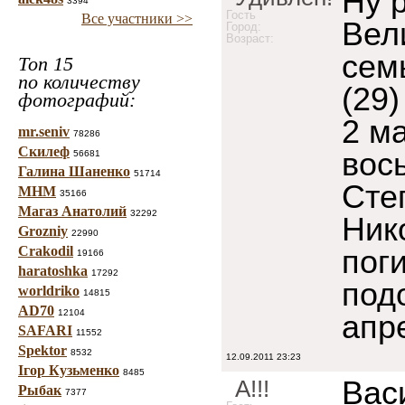
Ну р
3394
Гость
Все участники >>
Вел
Город:
Возраст:
сем
Топ 15
по количеству
(29
фотографий:
2 м
mr.seniv
78286
Скилеф
вос
56681
Галина Шаненко
51714
Сте
МНМ
35166
Магаз Анатолий
32292
Ник
Grozniy
22990
Crakodil
пог
19166
haratoshka
17292
под
worldriko
14815
AD70
12104
апр
SAFARI
11552
Spektor
8532
12.09.2011 23:23
Ігор Кузьменко
8485
Вас
А!!!
Рыбак
7377