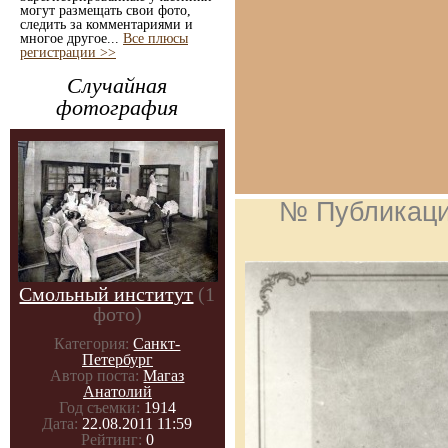
могут размещать свои фото,
следить за комментариями и
многое другое...
Все плюсы
регистрации >>
Случайная
фотография
№ Публикац
Смольный институт
(1
фото)
Категория:
Санкт-
Петербург
Автор поста:
Магаз
Анатолий
Год съемки:
1914
Дата:
22.08.2011 11:59
Рейтинг:
0