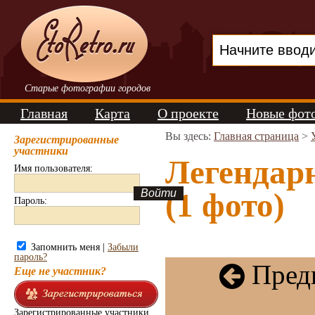
Старые фотографии городов
Главная
Карта
О проекте
Новые фот
Вы здесь:
Главная страница
>
Зарегистрированные
участники
Легендар
Имя пользователя:
(1 фото)
Пароль:
Запомнить меня |
Забыли
пароль?
Пред
Еще не участник?
Зарегистрированные участники