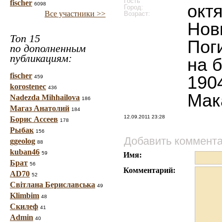
Гость
fischer
6098
окт
Город:
Все участники >>
Возраст:
Нов
Топ 15
Пог
по дополненным
публикациям:
на 
fischer
190
459
korostenec
436
Мак
Nadezda Mihhailova
186
Магаз Анатолий
184
12.09.2011 23:28
Борис Ассеев
178
Рыбак
156
Добавить коммент
ggeolog
88
kuban46
59
Имя:
Брат
56
Комментарий:
AD70
52
Світлана Бериславська
49
Klimbim
48
Скилеф
41
Admin
40