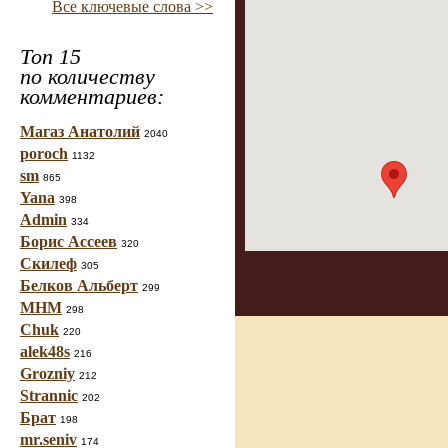
Все ключевые слова >>
Топ 15
по количеству
комментариев:
Магаз Анатолий
2040
poroch
1132
sm
865
Yana
398
Admin
334
Борис Ассеев
320
Скилеф
305
Белков Альберт
299
МНМ
298
Chuk
220
alek48s
216
Grozniy
212
Strannic
202
Брат
198
mr.seniv
174