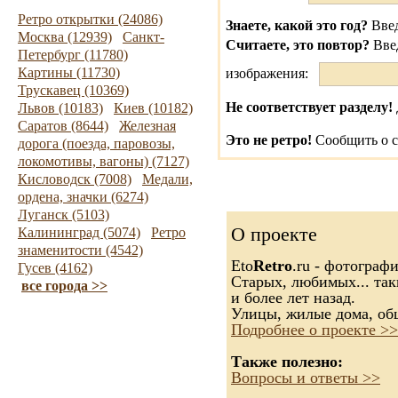
Ретро открытки (24086)
Знаете, какой это год?
Введ
Москва (12939)
Санкт-
Считаете, это повтор?
Вве
Петербург (11780)
Картины (11730)
изображения:
Трускавец (10369)
Не соответствует разделу!
Львов (10183)
Киев (10182)
Саратов (8644)
Железная
Это не ретро!
Сообщить о с
дорога (поезда, паровозы,
локомотивы, вагоны) (7127)
Кисловодск (7008)
Медали,
ордена, значки (6274)
Луганск (5103)
О проекте
Калининград (5074)
Ретро
знаменитости (4542)
Eto
Retro
.ru - фотограф
Гусев (4162)
Старых, любимых... так
все города >>
и более лет назад.
Улицы, жилые дома, об
Подробнее о проекте >>
Также полезно:
Вопросы и ответы >>