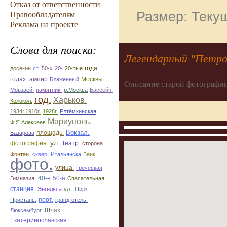
Отказ от ответственности
Размер: Текущ
Правообладателям
Реклама на проекте
Слова для поиска:
Легендарный "Петро
досекин
ст.
50-х
20-
20-тые
года.
ампир
годах.
Блаженный
Москвы.
Описание старой фотографии
Мовзаей.
памятник.
р.Москва
Бассейн.
год.
Харьков.
Колокол.
1934г.1910г.
1928г.
Рлтёмкинская
Мариуполь.
Ф.Я.Алексеев
площадь.
Вокзал.
Базарова
ул.
фотография.
Театр.
сторона.
Фонтан.
сквер.
Итальянска
Банк.
фото.
улица.
Греческая
50-е
Гимназия.
40-е
Спасательная
станция.
Энгельса
ул..
Цирк.
Пристань.
порт.
гранд-отель.
Люксембург.
Шлях.
Екатеринославская