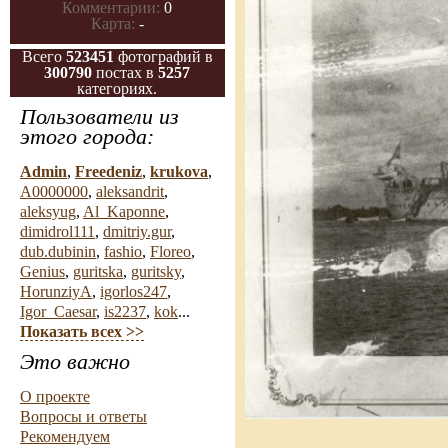
Комментарии:
0
Карта:
-
Всего
523451
фотографий в
300790
постах в
5257
категориях.
Пользователи из
этого города:
Admin
,
Freedeniz
,
krukova
,
A0000000
,
aleksandrit
,
aleksyug
,
Al_Kaponne
,
dimidrol111
,
dmitriy.gur
,
dub.dubinin
,
fashio
,
Floreo
,
Genius
,
guritska
,
guritsky
,
HorunziyA
,
igorlos247
,
Igor_Caesar
,
is2237
,
kok
...
Показать всех >>
Это важно
О проекте
Вопросы и ответы
Рекомендуем