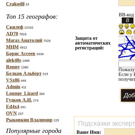
Crakodil
33
BB-код
Топ 15 географов:
Скилеф
22332
AD70
7819
Защита от
Магаз Анатолий
7529
автоматических
МНМ
регистраций:
4912
Борис Ассеев
3339
alek48s
1488
Ronny
1390
Пожалу
Белков Альберт
Если у 
515
получит
VSx86
446
Admin
411
Lounge_Lizard
364
Гудков А.И.
274
Ed4x4
261
OVN
237
Рыковкин Владимир
225
Подсказки экспер
Популярные города
Ваше Имя: