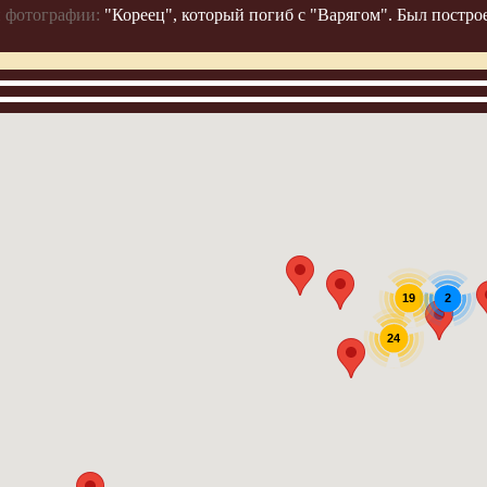
 фотографии:
"Кореец", который погиб с "Варягом". Был постро
2
19
24