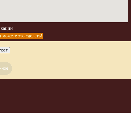
икации
 можете это сделать!
пост