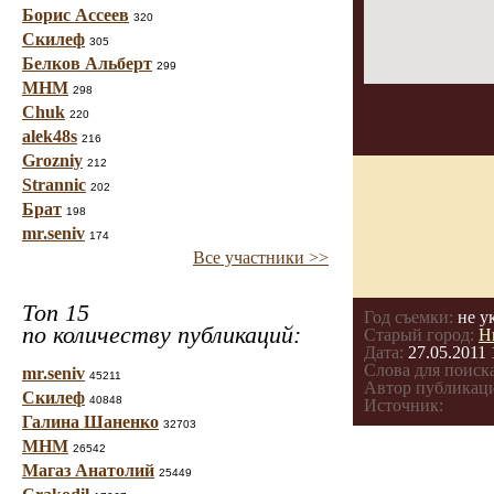
Борис Ассеев
320
Скилеф
305
Белков Альберт
299
МНМ
298
Chuk
220
alek48s
216
Grozniy
212
Strannic
202
Брат
198
mr.seniv
174
Все участники >>
Топ 15
Год съемки:
не у
по количеству публикаций:
Старый город:
Н
Дата:
27.05.2011 
Слова для поиска
mr.seniv
45211
Автор публикац
Скилеф
40848
Источник:
Галина Шаненко
32703
МНМ
26542
Магаз Анатолий
25449