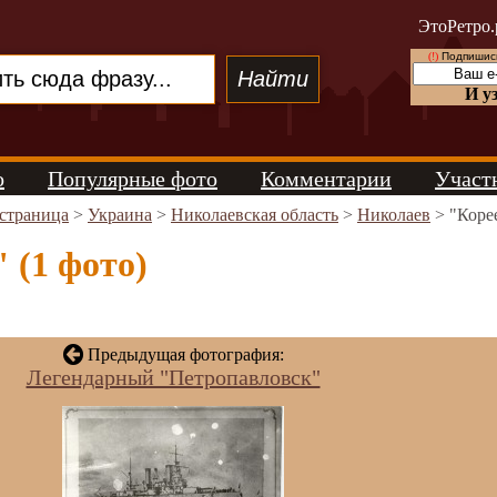
ЭтоРетро.
(!)
Подпишись
И у
о
Популярные фото
Комментарии
Участ
 страница
>
Украина
>
Николаевская область
>
Николаев
> "Коре
 (1 фото)
Предыдущая фотография:
Легендарный "Петропавловск"