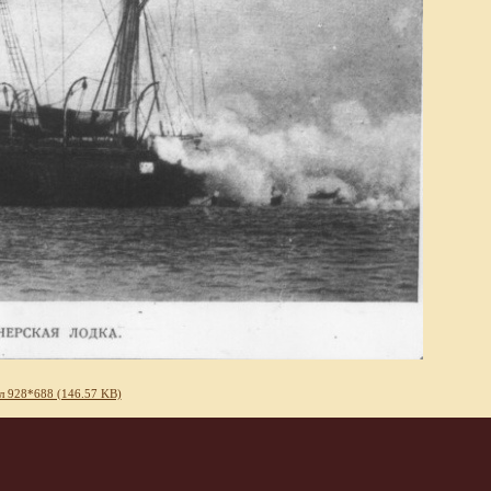
л 928*688 (146.57 KB)