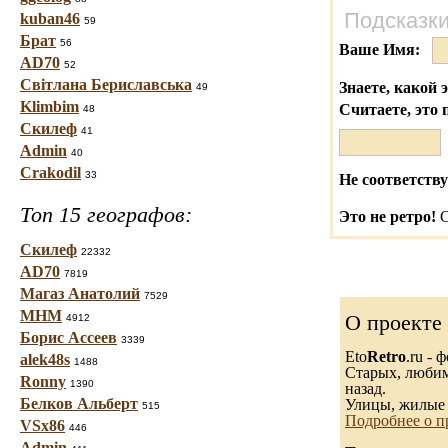
Подсказки
kuban46
59
Брат
56
Ваше Имя:
AD70
52
Світлана Бериславська
Знаете, какой 
49
Klimbim
Считаете, это 
48
Скилеф
41
Admin
40
Crakodil
33
Не соответству
Топ 15 географов:
Это не ретро!
С
Скилеф
22332
AD70
7819
Магаз Анатолий
7529
МНМ
О проекте
4912
Борис Ассеев
3339
Eto
Retro
.ru -
alek48s
1488
Старых, любимы
Ronny
1390
назад.
Белков Альберт
Улицы, жилые 
515
Подробнее о п
VSx86
446
Admin