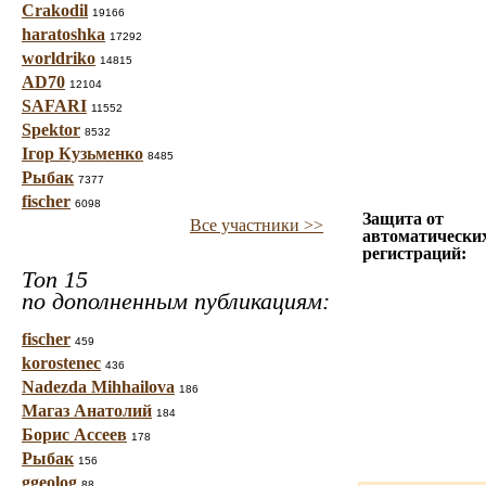
Crakodil
19166
haratoshka
17292
worldriko
14815
AD70
12104
SAFARI
11552
Spektor
8532
Ігор Кузьменко
8485
Рыбак
7377
fischer
6098
Защита от
Все участники >>
автоматически
регистраций:
Топ 15
по дополненным публикациям:
fischer
459
korostenec
436
Nadezda Mihhailova
186
Магаз Анатолий
184
Борис Ассеев
178
Рыбак
156
ggeolog
88