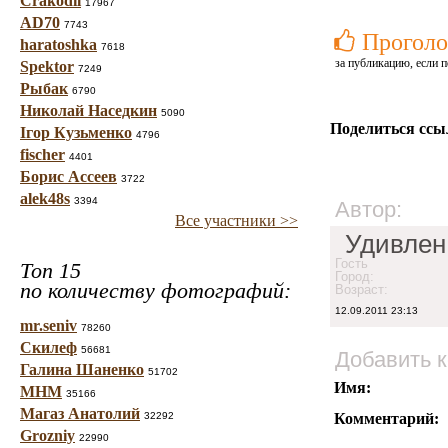
Crakodil
17967
AD70
7743
Проголо
haratoshka
7618
за публикацию, если п
Spektor
7249
Рыбак
6790
Николай Наседкин
5090
Поделиться ссы
Ігор Кузьменко
4796
fischer
4401
Борис Ассеев
3722
alek48s
3394
Автор:
Все участники >>
Удивлен
Гость
Топ 15
Город:
по количеству фотографий:
Возраст:
12.09.2011 23:13
mr.seniv
78260
Скилеф
56681
Добавить 
Галина Шаненко
51702
Имя:
МНМ
35166
Магаз Анатолий
32292
Комментарий:
Grozniy
22990