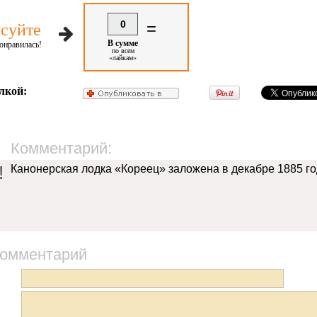
0
=
суйте
В сумме
онравилась!
по всем
«лайкам»
лкой:
Комментарий:
!
Канонерская лодка «Кореец» заложена в декабре 1885 г
комментарий