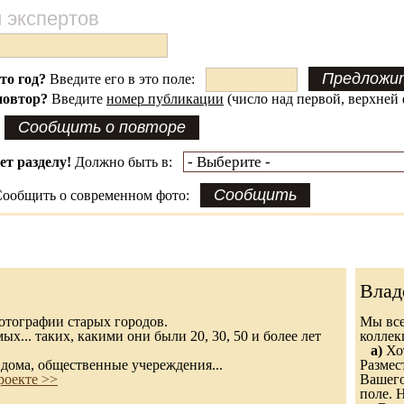
 экспертов
это год?
Введите его в это поле:
повтор?
Введите
номер публикации
(число над первой, верхней 
ет разделу!
Должно быть в:
ообщить о современном фото:
Влад
 фотографии старых городов.
Мы все
х... таких, какими они были 20, 30, 50 и более лет
колле
а)
Хот
дома, общественные учереждения...
Размес
роекте >>
Вашего
поле. 