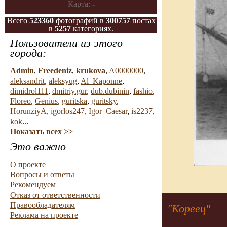
Карта:
-
Всего
523360
фотографий в
300757
постах
в
5257
категориях.
Пользователи из этого
города:
Admin
,
Freedeniz
,
krukova
,
A0000000
,
aleksandrit
,
aleksyug
,
Al_Kaponne
,
dimidrol111
,
dmitriy.gur
,
dub.dubinin
,
fashio
,
Floreo
,
Genius
,
guritska
,
guritsky
,
HorunziyA
,
igorlos247
,
Igor_Caesar
,
is2237
,
kok
...
Показать всех >>
Это важно
О проекте
Вопросы и ответы
Рекомендуем
Отказ от ответственности
Правообладателям
"Кореец"
Реклама на проекте