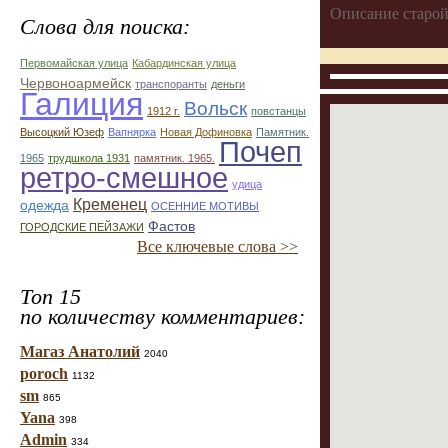
Описание старой
Слова для поиска:
Первомайская улица
Кабардинская улица
Червоноармейск
транспоранты
деньги
Галиция
Вольск
1912 г.
повстанцы
Высоцкий Юзеф
Вапнярка
Новая Дофиновка
Памятник.
Почеп
1965
трудшкола 1931
памятник. 1965.
ретро-смешное
удица
Кременец
одежда
ОСЕННИЕ МОТИВЫ
Фастов
ГОРОДСКИЕ ПЕЙЗАЖИ
Все ключевые слова >>
Топ 15
по количеству комментариев:
Магаз Анатолий
2040
poroch
1132
sm
865
Yana
398
Admin
334