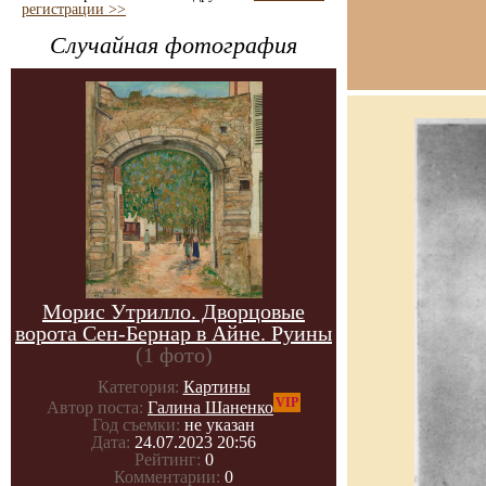
регистрации >>
Случайная фотография
Морис Утрилло. Дворцовые
ворота Сен-Бернар в Айне. Руины
(1 фото)
Категория:
Картины
VIP
Автор поста:
Галина Шаненко
Год съемки:
не указан
Дата:
24.07.2023 20:56
Рейтинг:
0
Комментарии:
0