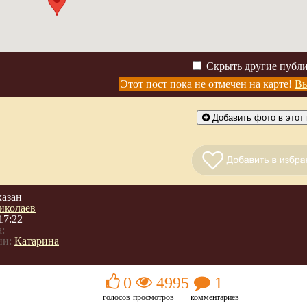
Скрыть другие публ
Этот пост пока не отмечен на карте!
Вы
Добавить фото в этот 
казан
иколаев
17:22
:
ии:
Катарина
0
4995
1
голосов
просмотров
комментариев