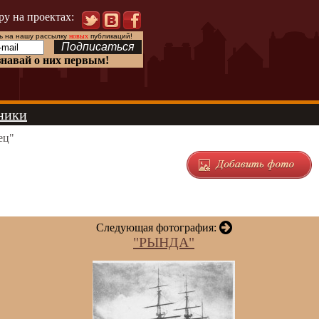
ру на проектах:
 на нашу рассылку
новых
публикаций!
знавай о них первым!
ники
ец"
Следующая фотография:
"РЫНДА"