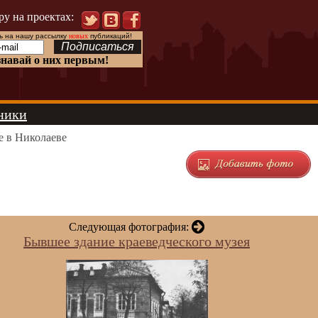
ру на проектах:
 на нашу рассылку
новых
публикаций!
знавай о них первым!
ники
е в Николаеве
Следующая фотография:
Бывшее здание краеведческого музея