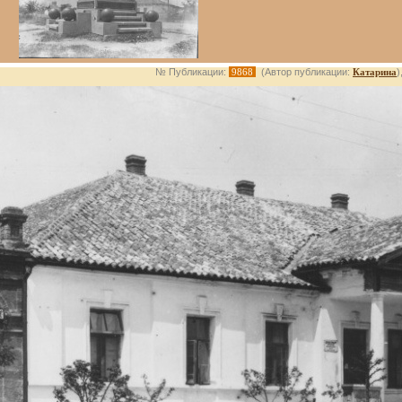
№ Публикации:
9868
(Автор публикации:
Катарина
)