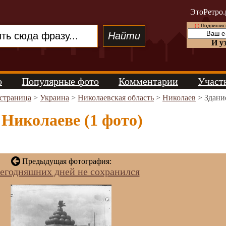
ЭтоРетро.
(!)
Подпишись
И у
о
Популярные фото
Комментарии
Участ
 страница
>
Украина
>
Николаевская область
>
Николаев
> Здани
 Николаеве (1 фото)
Предыдущая фотография:
сегодняшних дней не сохранился