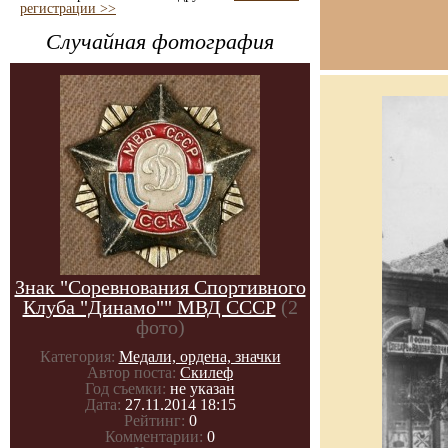
регистрации >>
Случайная фотография
Знак "Соревнования Спортивного
Клуба "Динамо"" МВД СССР
(2
фото)
Категория:
Медали, ордена, значки
Автор поста:
Скилеф
Год съемки:
не указан
Дата:
27.11.2014 18:15
Рейтинг:
0
Комментарии:
0