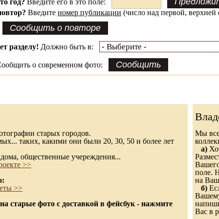
это год?
Введите его в это поле:
повтор?
Введите
номер публикации
(число над первой, верхней 
ет разделу!
Должно быть в:
ообщить о современном фото:
Влад
 фотографии старых городов.
Мы все
х... таких, какими они были 20, 30, 50 и более лет
колле
а)
Хот
дома, общественные учереждения...
Размес
роекте >>
Вашего
поле. 
о:
на Ваш
еты >>
б)
Есл
Вашему
а старые фото с доставкой в фейсбук - нажмите
напиши
Вас в р