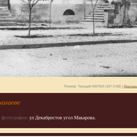
Размер: Текущий 900*603 (187.3 KB) |
Оригина
колаеве
 фотографии:
ул Декабристов угол Макарова.