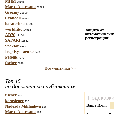
МНМ
35166
Магаз Анатолий
32292
Grozniy
22990
Crakodil
19166
haratoshka
17292
worldriko
Защита от
14815
автоматически
AD70
12104
регистраций:
SAFARI
11552
Spektor
8532
Ігор Кузьменко
8485
Рыбак
7377
fischer
6098
Все участники >>
Топ 15
по дополненным публикациям:
fischer
459
Подсказки
korostenec
436
Ваше Имя:
Nadezda Mihhailova
186
Магаз Анатолий
184