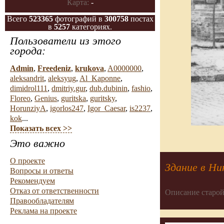
Карта:
-
Всего
523365
фотографий в
300758
постах
в
5257
категориях.
Пользователи из этого
города:
Admin
,
Freedeniz
,
krukova
,
A0000000
,
aleksandrit
,
aleksyug
,
Al_Kaponne
,
dimidrol111
,
dmitriy.gur
,
dub.dubinin
,
fashio
,
Floreo
,
Genius
,
guritska
,
guritsky
,
HorunziyA
,
igorlos247
,
Igor_Caesar
,
is2237
,
kok
...
Показать всех >>
Это важно
О проекте
Здание в Ни
Вопросы и ответы
Рекомендуем
Отказ от ответственности
Описание старой
Правообладателям
Реклама на проекте