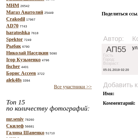
МНМ
26542
Магаз Анатолий
25449
Поделиться ссы
Crakodil
17967
AD70
7743
haratoshka
7618
Автор:
К
Spektor
7249
Рыбак
АП55
6790
ул
Николай Наседкин
5090
Гость
Ігор Кузьменко
Город:
4796
Возраст:
fischer
4401
05.01.2019 02:20
Борис Ассеев
3722
alek48s
3394
Добавить 
Все участники >>
Имя:
Топ 15
Комментарий:
по количеству фотографий:
mr.seniv
78260
Скилеф
56681
Галина Шаненко
51710