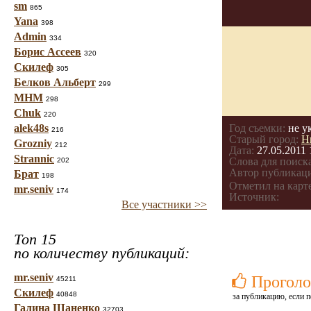
sm
865
Yana
398
Admin
334
Борис Ассеев
320
Скилеф
305
Белков Альберт
299
МНМ
298
Chuk
220
alek48s
Год съемки:
не у
216
Старый город:
Н
Grozniy
212
Дата:
27.05.2011 
Strannic
Слова для поиска
202
Автор публикац
Брат
198
Отметил на карте
mr.seniv
174
Источник:
Все участники >>
Топ 15
по количеству публикаций:
mr.seniv
Проголо
45211
Скилеф
40848
за публикацию, если п
Галина Шаненко
32703