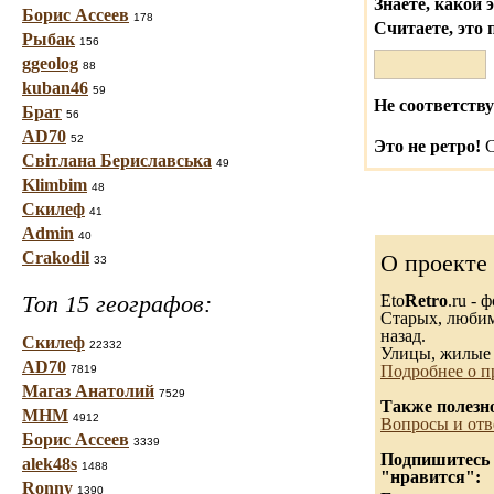
Знаете, какой 
Борис Ассеев
178
Считаете, это 
Рыбак
156
ggeolog
88
kuban46
59
Не соответству
Брат
56
AD70
52
Это не ретро!
С
Світлана Бериславська
49
Klimbim
48
Скилеф
41
Admin
40
Crakodil
О проекте
33
Топ 15 географов:
Eto
Retro
.ru -
Старых, любимы
назад.
Скилеф
22332
Улицы, жилые 
AD70
Подробнее о п
7819
Магаз Анатолий
7529
Также полезн
МНМ
4912
Вопросы и отв
Борис Ассеев
3339
Подпишитесь н
alek48s
1488
"нравится":
Ronny
1390