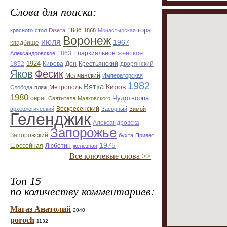
Слова для поиска:
гора
красного
стол
Газета
1886
1868
Монастырская
Воронеж
июля
1967
кладбище
Епархиальное
женское
Александровское
1863
1924
Дон
дворянский
1852
Кирова
Крестьянский
Яков
Фесик
Молчанский
Императорская
1982
Вятка
Киров
Метрополь
Слобода
пляж
1980
Чудотворца
овраг
Святителя
Маяковского
Воскресенский
археологический
Засорный
Зимой
Геленджик
Александровска
Запорожье
Запорожский
бухта
Привет
1975
Люботин
Шоссейная
железная
Все ключевые слова >>
Топ 15
по количеству комментариев:
Магаз Анатолий
2040
poroch
1132