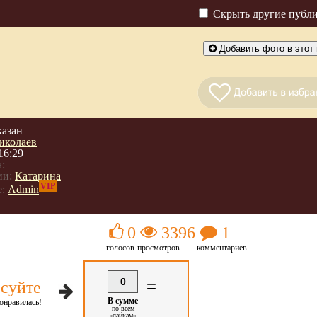
Скрыть другие публ
Добавить фото в этот 
казан
иколаев
16:29
:
ии:
Катарина
VIP
:
Admin
0
3396
1
голосов
просмотров
комментариев
0
=
суйте
В сумме
онравилась!
по всем
«лайкам»