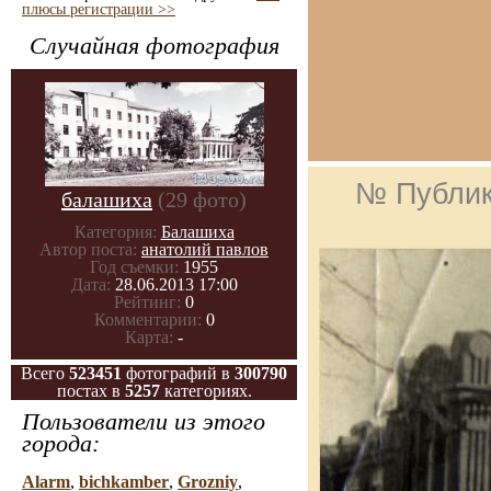
плюсы регистрации >>
Случайная фотография
№ Публи
балашиха
(29 фото)
Категория:
Балашиха
Автор поста:
анатолий павлов
Год съемки:
1955
Дата:
28.06.2013 17:00
Рейтинг:
0
Комментарии:
0
Карта:
-
Всего
523451
фотографий в
300790
постах в
5257
категориях.
Пользователи из этого
города:
Alarm
,
bichkamber
,
Grozniy
,