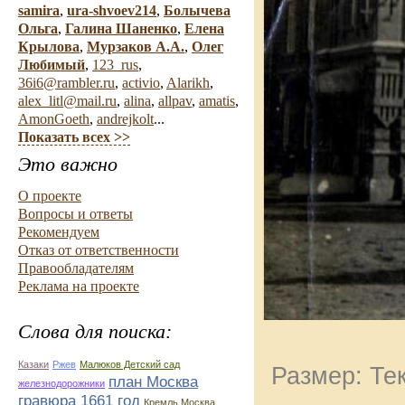
samira
,
ura-shvoev214
,
Болычева
Ольга
,
Галина Шаненко
,
Елена
Крылова
,
Мурзаков А.А.
,
Олег
Любимый
,
123_rus
,
36i6@rambler.ru
,
activio
,
Alarikh
,
alex_litl@mail.ru
,
alina
,
allpav
,
amatis
,
AmonGoeth
,
andrejkolt
...
Показать всех >>
Это важно
О проекте
Вопросы и ответы
Рекомендуем
Отказ от ответственности
Правообладателям
Реклама на проекте
Слова для поиска:
Казаки
Ржев
Малюков Детский сад
Размер: Тек
план Москва
железнодорожники
гравюра 1661 год
Кремль Москва