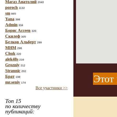
Магаз Анатолий
2040
poroch
1132
sm
865
Yana
398
Admin
334
Борис Ассеев
320
Скилеф
305
Белков Альберт
299
МНМ
298
Chuk
220
alek48s
216
Grozniy
212
Strannic
202
Этот 
Брат
198
mr.seniv
174
Все участники >>
Топ 15
по количеству
публикаций: