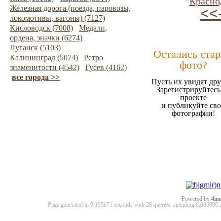
"
Красно
Железная дорога (поезда, паровозы,
<<
локомотивы, вагоны) (7127)
Кисловодск (7008)
Медали,
ордена, значки (6274)
Луганск (5103)
Остались ста
Калининград (5074)
Ретро
фото?
знаменитости (4542)
Гусев (4162)
все города >>
Пусть их увидят дру
Зарегистрируйтесь
проекте
и публикуйте св
фотографии!
Powered by
4im
Page generated in 0.195671 seconds with 28 queries, spending 0.09600