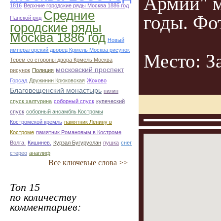
Армии" м
1816
Верхние городские ряды Москва 1886 год
Средние
годы. Фо
Панской ряд
городские ряды
Москва 1886 год
Новый
императорский дворец Крмель Москва рисунок
Место: З
Терем со стороны двора Крмель Москва
московский проспект
рисунок
Полиция
Горсад
Дружинин Крюковская
Жохово
Благовещенский монастырь
пилин
спуск халтурина
соборный спуск
купеческий
спуск
соборный ансамбль Костромы
Костромской кремль
памятник Ленину в
Костроме
памятник Романовым в Костроме
Волга.
Кишинев.
Курзал Бугуруслан
пушка
снег
стерео
анаглиф
Все ключевые слова >>
Топ 15
по количеству
комментариев: