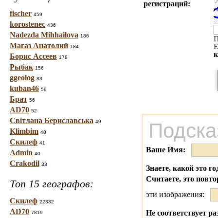
регистраций:
fischer
459
korostenec
436
Nadezda Mihhailova
186
П
Магаз Анатолий
Е
184
к
Борис Ассеев
178
Рыбак
156
ggeolog
88
kuban46
59
Брат
56
AD70
52
Світлана Бериславська
49
Подска
Klimbim
48
Скилеф
41
Ваше Имя:
Admin
40
Crakodil
33
Знаете, какой это го
Считаете, это повто
Топ 15 географов:
эти изображения:
Скилеф
22332
AD70
Не соответствует ра
7819