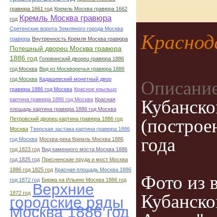
гравюра 1661 год
Кремль Москва гравюра 1662
Кремль Москва гравюра
год
Сретенские ворота Земляного города Москва
Краснод
гравюра
Внутренность Кремля Москва гравюра
Потешный дворец Москва гравюра
1886 год
Головинский дворец гравюра 1886
год Москва
Вид из Москворечья гравюра 1886
год Москва
Кадашевский монетный двор
Описание
гравюра 1886 год Москва
Красное крыльцо
Кубанско
картина гравюра 1886 год Москва
Красная
площадь картина гравюра 1886 год Москва
(построен
Петровский дворец картина гравюра 1886 год
Москва
Тверская застава картина гравюра 1886
года
год Москва
Москва-река Кремль Москва 1886
год 1823 год
Вид каменного моста Москва 1886
год 1825 год
Пресненские пруда и мост Москва
1886 год 1825 год
Красная площадь Москва 1886
Фото из 
год 1872 год
Биржа на Ильине Москва 1886 год
Верхние
1872 год
Кубанско
городские ряды
Москва 1886 год