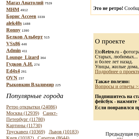
Магаз Анатолий
7529
Это не ретро!
Сообщи
МНМ
4912
Борис Ассеев
3339
alek48s
1488
Ronny
1390
Белков Альберт
515
О проекте
VSx86
446
Admin
Eto
Retro
.ru - фотог
411
Старых, любимых... 
Lounge_Lizard
364
и более лет назад.
Гудков А.И.
274
Улицы, жилые дома,
Ed4x4
Подробнее о проект
261
OVN
237
Также полезно:
Рыковкин Владимир
225
Вопросы и ответы >
Популярные города
Подпишитесь на ст
фейсбук - нажмите
Ретро открытки (24086)
Если понравился пр
Москва (12939)
Санкт-
Петербург (11780)
Картины (11730)
Трускавец (10369)
Львов (10183)
Предыдущая пу
Киев (10182)
Саратов (8644)