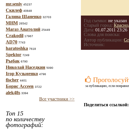
mr.seniv
45237
Скилеф
40848
Галина Шаненко
32703
Год съемки:
не указан
МНМ
26542
Старый город:
Красно
Магаз Анатолий
Дата:
01.07.2011 23:26
25449
Слова для поиска:
Crakodil
17967
Автор публикации:
Gr
AD70
7743
Источник:
haratoshka
7618
Spektor
7249
Рыбак
6790
Николай Наседкин
5090
Ігор Кузьменко
4796
Проголосуй
fischer
4401
Борис Ассеев
за публикацию, если понравил
3722
alek48s
3394
Все участники >>
Поделиться ссылкой:
Топ 15
по количеству
фотографий: