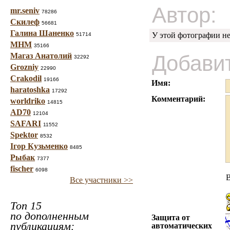
Автор:
mr.seniv
78286
Скилеф
56681
Галина Шаненко
У этой фотографии не
51714
МНМ
35166
Магаз Анатолий
Добави
32292
Grozniy
22990
Crakodil
19166
Имя:
haratoshka
17292
Комментарий:
worldriko
14815
AD70
12104
SAFARI
11552
Spektor
8532
Ігор Кузьменко
8485
Рыбак
7377
fischer
6098
Все участники >>
Топ 15
по дополненным
Защита от
публикациям:
автоматических