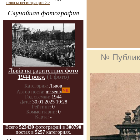
плюсы регистрации >>
Случайная фотография
№ Публик
Львів на раритетних фото
1944 року.
(1 фото)
Категория:
Львов
VIP
Автор поста:
mr.seniv
Год съемки:
1944
Дата:
30.01.2025 19:28
Рейтинг:
0
Комментарии:
0
Карта:
-
Всего
523439
фотографий в
300790
постах в
5257
категориях.