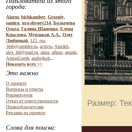
Пользователи из этого
города:
Alarm
,
bichkamber
,
Grozniy
,
samira
,
ura-shvoev214
,
Болычева
Ольга
,
Галина Шаненко
,
Елена
Крылова
,
Мурзаков А.А.
,
Олег
Любимый
,
123_rus
,
36i6@rambler.ru
,
activio
,
Alarikh
,
alex_litl@mail.ru
,
alina
,
allpav
,
amatis
,
AmonGoeth
,
andrejkolt
...
Показать всех >>
Это важно
О проекте
Вопросы и ответы
Рекомендуем
Отказ от ответственности
Размер: Тек
Правообладателям
Реклама на проекте
Слова для поиска: