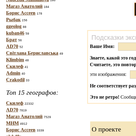
186
Магаз Анатолий
184
Борис Ассеев
178
Рыбак
156
ggeolog
88
kuban46
59
Подсказки экс
Брат
56
AD70
Ваше Имя:
52
Світлана Бериславська
49
Знаете, какой это го
Klimbim
48
Считаете, это повто
Скилеф
41
Admin
эти изображения:
40
Crakodil
33
Не соответствует раз
Топ 15 географов:
Это не ретро!
Сообщи
Скилеф
22332
AD70
7819
Магаз Анатолий
7529
МНМ
4912
О проекте
Борис Ассеев
3339