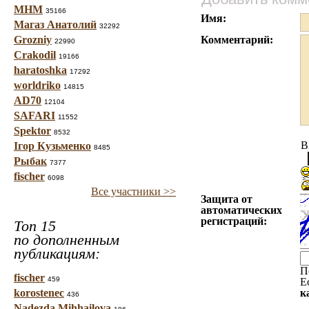
МНМ
35166
Имя:
Магаз Анатолий
32292
Grozniy
Комментарий:
22990
Crakodil
19166
haratoshka
17292
worldriko
14815
AD70
12104
SAFARI
11552
Spektor
8532
B
Ігор Кузьменко
8485
Рыбак
7377
fischer
6098
Все участники >>
Защита от
автоматических
регистраций:
Топ 15
по дополненным
публикациям:
П
fischer
459
Е
korostenec
к
436
Nadezda Mihhailova