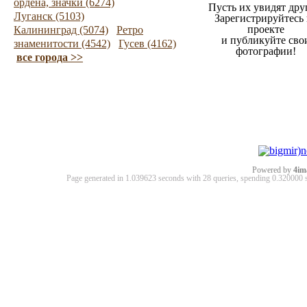
ордена, значки (6274)
Пусть их увидят дру
Луганск (5103)
Зарегистрируйтесь 
проекте
Калининград (5074)
Ретро
и публикуйте сво
знаменитости (4542)
Гусев (4162)
фотографии!
все города >>
Powered by
4im
Page generated in 1.039623 seconds with 28 queries, spending 0.32000