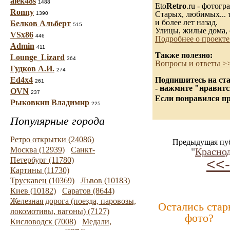
alek48s
1488
Eto
Retro
.ru - фотог
Ronny
Старых, любимых... т
1390
и более лет назад.
Белков Альберт
515
Улицы, жилые дома, 
VSx86
446
Подробнее о проекте
Admin
411
Также полезно:
Lounge_Lizard
364
Вопросы и ответы >
Гудков А.И.
274
Ed4x4
Подпишитесь на ста
261
- нажмите "нравитс
OVN
237
Если понравился пр
Рыковкин Владимир
225
Популярные города
Ретро открытки (24086)
Предыдущая пу
Москва (12939)
Санкт-
"
Красно
Петербург (11780)
<<-
Картины (11730)
Трускавец (10369)
Львов (10183)
Киев (10182)
Саратов (8644)
Железная дорога (поезда, паровозы,
Остались стар
локомотивы, вагоны) (7127)
фото?
Кисловодск (7008)
Медали,