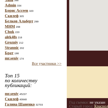
398
Admin
334
Борис Ассеев
320
Скилеф
305
Белков Альберт
299
МНМ
298
Chuk
220
alek48s
216
Grozniy
212
Strannic
202
Брат
198
mr.seniv
174
Все участники >>
Топ 15
по количеству
публикаций:
mr.seniv
45237
Скилеф
40848
Год съемки:
не указан
Галина Шаненко
32703
Старый город:
Краснод