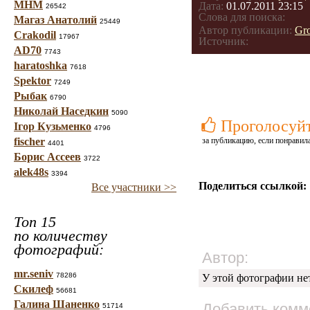
МНМ
Дата:
01.07.2011 23:15
26542
Слова для поиска:
Магаз Анатолий
25449
Автор публикации:
Gr
Crakodil
17967
Источник:
AD70
7743
haratoshka
7618
Spektor
7249
Рыбак
6790
Николай Наседкин
5090
Проголосуй
Ігор Кузьменко
4796
fischer
за публикацию, если понравила
4401
Борис Ассеев
3722
alek48s
3394
Поделиться ссылкой:
Все участники >>
Топ 15
по количеству
фотографий:
Автор:
mr.seniv
78286
У этой фотографии не
Скилеф
56681
Галина Шаненко
Добавить комм
51714