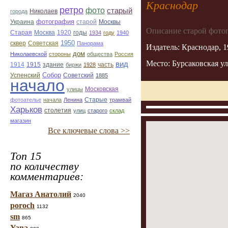
Краснодар
ретро
фото
старый
Николаев
города
фотография
Украина
старой
Москвы
Описание старой фото
Старая
Москва
1920
годы
1934
году
1940
1950
сквер
Советская
Панорама
Издатель: Краснодар, 
дом
Николаевской
стороны
общества
Россия
Место: Бурсаковская у
вид
1914
1915
здание
биржи
1928
часть
Собор
Успенский
Советский
1885
начало
улицы
Московская
Старые
фотоателье
начала
Ленина
трамвай
Харьков
столетия
улиц
старого
склад
магазин
Все ключевые слова >>
Топ 15
по количеству
комментариев:
Магаз Анатолий
2040
poroch
1132
sm
865
Yana