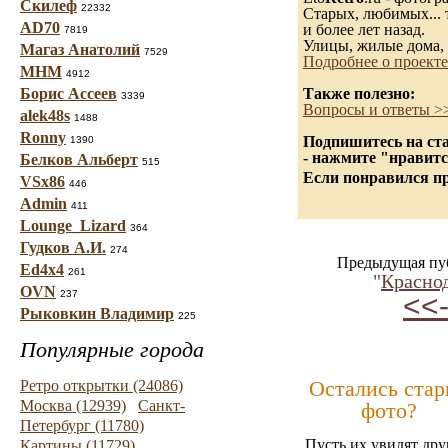
Скилеф
22332
Старых, любимых... 
AD70
и более лет назад.
7819
Улицы, жилые дома, 
Магаз Анатолий
7529
Подробнее о проекте
МНМ
4912
Борис Ассеев
Также полезно:
3339
Вопросы и ответы >
alek48s
1488
Ronny
Подпишитесь на ста
1390
- нажмите "нравитс
Белков Альберт
515
Если понравился пр
VSx86
446
Admin
411
Lounge_Lizard
364
Гудков А.И.
274
Предыдущая пу
Ed4x4
261
"
Красно
OVN
237
<<
Рыковкин Владимир
225
Популярные города
Остались ста
Ретро открытки (24086)
Москва (12939)
Санкт-
фото?
Петербург (11780)
Пусть их увидят дру
Картины (11729)