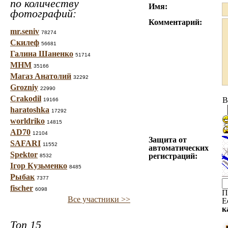
по количеству
Имя:
фотографий:
Комментарий:
mr.seniv
78274
Скилеф
56681
Галина Шаненко
51714
МНМ
35166
Магаз Анатолий
32292
Grozniy
22990
Crakodil
B
19166
haratoshka
17292
worldriko
14815
AD70
12104
Защита от
SAFARI
11552
автоматических
Spektor
регистраций:
8532
Ігор Кузьменко
8485
Рыбак
7377
fischer
6098
П
Все участники >>
Е
к
Топ 15