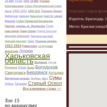
16 век
18 век
14 век
1410
Ученики
Колотильшиков
Спасо-Преображенский собор
Описание старой фото
1900-1910
песок
1904-1911
Плошадь Ленина
Фабричная
парочка
Кавалерия
Gare St. Lazare
Издатель: Краснодар, 1
Франция
Собор Парижской Богоматери
Место: Красная улица/
Сена
Пантео́н
церковь св. Женевьевы
классицизм
Гранд Опера
Рождественская
женская гимназия
Траурное шествие
Невский проспект
Оцуп
Троицкая церковь
1912-1914
Раменское
ул.Чугунова
Лозовая
моностырь
Харьковская
область
Волчанск
Чугуев
Богодухов
Купянск
Изюм
Валки
Бердянск
Святогорск
Ахтырка
Сумы
Введенская церковь
Уездных
мест.
Старый Оскол
Таганрог
Лубны
Все ключевые слова >>
Топ 15
по количеству