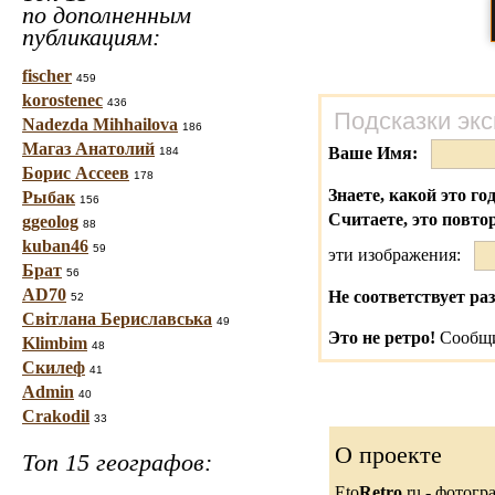
по дополненным
публикациям:
fischer
459
korostenec
436
Подсказки эк
Nadezda Mihhailova
186
Магаз Анатолий
Ваше Имя:
184
Борис Ассеев
178
Знаете, какой это го
Рыбак
156
Считаете, это повто
ggeolog
88
kuban46
59
эти изображения:
Брат
56
AD70
Не соответствует раз
52
Світлана Бериславська
49
Это не ретро!
Сообщи
Klimbim
48
Скилеф
41
Admin
40
Crakodil
33
О проекте
Топ 15 географов:
Eto
Retro
.ru - фотог