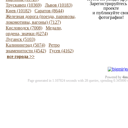
Зарегистрируйтесь
Трускавец (10369)
Львов (10183)
проекте
Киев (10182)
Саратов (8644)
и публикуйте сво
Железная дорога (поезда, паровозы,
фотографии!
локомотивы, вагоны) (7127)
Кисловодск (7008)
Медали,
ордена, значки (6274)
Луганск (5103)
Калининград (5074)
Ретро
знаменитости (4542)
Гусев (4162)
все города >>
Powered by
4im
Page generated in 1.107824 seconds with 28 queries, spending 0.34500