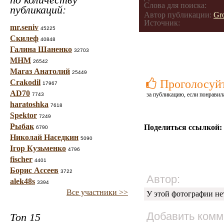
Слова для поиска:
публикаций:
Автор публикации:
Gr
Источник:
mr.seniv
45225
Скилеф
40848
Галина Шаненко
32703
МНМ
26542
Магаз Анатолий
25449
Проголосуй
Crakodil
17967
AD70
за публикацию, если понравил
7743
haratoshka
7618
Spektor
7249
Рыбак
Поделиться ссылкой:
6790
Николай Наседкин
5090
Ігор Кузьменко
4796
fischer
4401
Борис Ассеев
3722
Автор:
alek48s
3394
Все участники >>
У этой фотографии не
Добавить комм
Топ 15