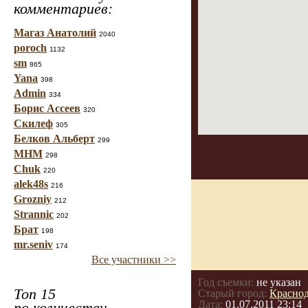
комментариев:
Магаз Анатолий
2040
poroch
1132
sm
865
Yana
398
Admin
334
Борис Ассеев
320
Скилеф
305
Белков Альберт
299
МНМ
298
Chuk
220
alek48s
216
Grozniy
212
Strannic
202
Брат
198
mr.seniv
174
Все участники >>
Год съемки:
не указан
Топ 15
Старый город:
Красно
Дата:
01.07.2011 23:14
по количеству