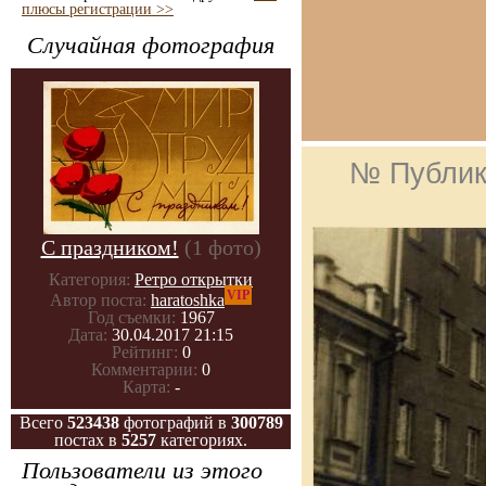
плюсы регистрации >>
Случайная фотография
№ Публик
С праздником!
(1 фото)
Категория:
Ретро открытки
VIP
Автор поста:
haratoshka
Год съемки:
1967
Дата:
30.04.2017 21:15
Рейтинг:
0
Комментарии:
0
Карта:
-
Всего
523438
фотографий в
300789
постах в
5257
категориях.
Пользователи из этого