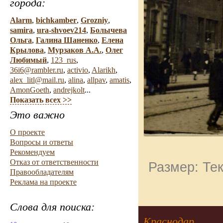
города:
Alarm
,
bichkamber
,
Grozniy
,
samira
,
ura-shvoev214
,
Болычева
Ольга
,
Галина Шаненко
,
Елена
Крылова
,
Мурзаков А.А.
,
Олег
Любимый
,
123_rus
,
36i6@rambler.ru
,
activio
,
Alarikh
,
alex_litl@mail.ru
,
alina
,
allpav
,
amatis
,
AmonGoeth
,
andrejkolt
...
Показать всех >>
Это важно
О проекте
Вопросы и ответы
Рекомендуем
Отказ от ответственности
Размер: Тек
Правообладателям
Реклама на проекте
Слова для поиска:
Краснодар