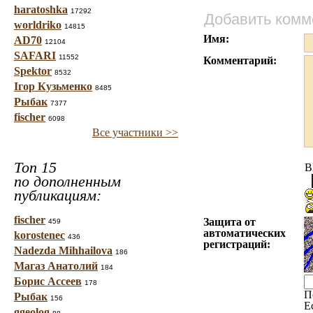
haratoshka
17292
Добавить комм
worldriko
14815
Имя:
AD70
12104
SAFARI
11552
Комментарий:
Spektor
8532
Ігор Кузьменко
8485
Рыбак
7377
fischer
6098
Все участники >>
Топ 15
B
по дополненным
публикациям:
fischer
Защита от
459
автоматических
korostenec
436
регистраций:
Nadezda Mihhailova
186
Магаз Анатолий
184
Борис Ассеев
178
П
Рыбак
156
Е
ggeolog