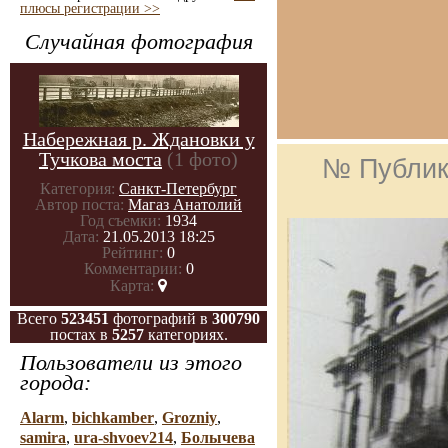
плюсы регистрации >>
Случайная фотография
Набережная р. Ждановки у
Тучкова моста
(1 фото)
№ Публик
Категория:
Санкт-Петербург
Автор поста:
Магаз Анатолий
Год съемки:
1934
Дата:
21.05.2013 18:25
Рейтинг:
0
Комментарии:
0
Карта:
Всего
523451
фотографий в
300790
постах в
5257
категориях.
Пользователи из этого
города:
Alarm
,
bichkamber
,
Grozniy
,
samira
,
ura-shvoev214
,
Болычева