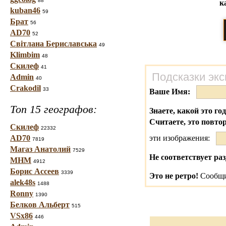
88
к
kuban46
59
Брат
56
AD70
52
Світлана Бериславська
49
Klimbim
48
Скилеф
41
Подсказки экс
Admin
40
Crakodil
33
Ваше Имя:
Топ 15 географов:
Знаете, какой это го
Считаете, это повто
Скилеф
22332
AD70
эти изображения:
7819
Магаз Анатолий
7529
Не соответствует раз
МНМ
4912
Борис Ассеев
3339
Это не ретро!
Сообщи
alek48s
1488
Ronny
1390
Белков Альберт
515
VSx86
446