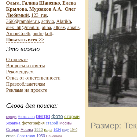
Ольга
,
Галина Шаненко
,
Елена
Крылова
,
Мурзаков А.А.
,
Олег
Любимый
,
123_rus
,
36i6@rambler.ru
,
activio
,
Alarikh
,
alex_litl@mail.ru
,
alina
,
allpav
,
amatis
,
AmonGoeth
,
andrejkolt
...
Показать всех >>
Это важно
О проекте
Вопросы и ответы
Рекомендуем
Отказ от ответственности
Правообладателям
Реклама на проекте
Слова для поиска:
ретро
фото
старый
Николаев
города
фотография
Размер: Тек
Украина
старой
Москвы
Старая
Москва
1920
годы
1934
году
1940
1950
сквер
Советская
Панорама