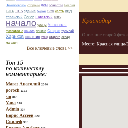
дом
Николаевской
стороны
общества
Россия
вид
1914
1915
здание
биржи
1928
часть
Собор
Успенский
Советский
1885
Краснодар
начало
улицы
Московская
Старые
фотоателье
начала
Ленина
трамвай
Описание старой фото
Харьков
столетия
улиц
старого
склад
магазин
Место: Красная улица/
Все ключевые слова >>
Топ 15
по количеству
комментариев:
Магаз Анатолий
2040
poroch
1132
sm
865
Yana
398
Admin
334
Борис Ассеев
320
Скилеф
305
Белков Альберт