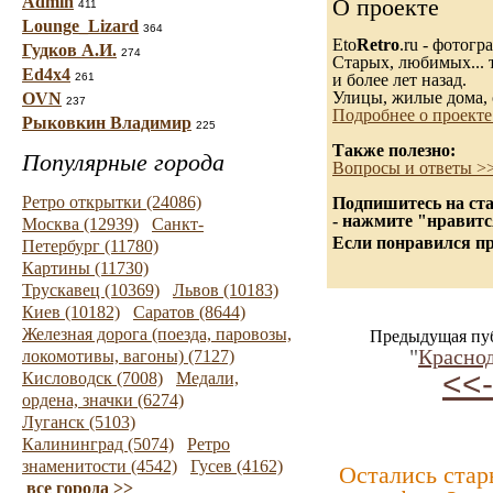
Admin
О проекте
411
Lounge_Lizard
364
Eto
Retro
.ru - фотог
Гудков А.И.
274
Старых, любимых... т
Ed4x4
261
и более лет назад.
Улицы, жилые дома, 
OVN
237
Подробнее о проекте
Рыковкин Владимир
225
Также полезно:
Популярные города
Вопросы и ответы >
Ретро открытки (24086)
Подпишитесь на ста
- нажмите "нравитс
Москва (12939)
Санкт-
Если понравился пр
Петербург (11780)
Картины (11730)
Трускавец (10369)
Львов (10183)
Киев (10182)
Саратов (8644)
Железная дорога (поезда, паровозы,
Предыдущая пу
"
Красно
локомотивы, вагоны) (7127)
<<-
Кисловодск (7008)
Медали,
ордена, значки (6274)
Луганск (5103)
Калининград (5074)
Ретро
знаменитости (4542)
Гусев (4162)
Остались стар
все города >>