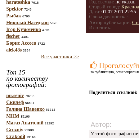
Год съемки:
не указан
haratoshka
7618
Старый город:
Краснод
Spektor
7249
Дата:
01.07.2011 22:55
Рыбак
Слова для поиска:
6790
Николай Наседкин
Автор публикации:
Gr
5090
Источник:
Ігор Кузьменко
4796
fischer
4401
Борис Ассеев
3722
alek48s
3394
Все участники >>
Проголосуй
Топ 15
за публикацию, если понравила
по количеству
фотографий:
Поделиться ссылкой:
mr.seniv
78286
Скилеф
56681
Галина Шаненко
51714
МНМ
35166
Магаз Анатолий
Автор:
32292
Grozniy
22990
У этой фотографии не
Crakodil
19166