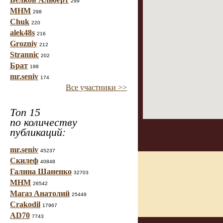
299
МНМ
298
Chuk
220
alek48s
216
Grozniy
212
Strannic
202
Брат
198
mr.seniv
174
Все участники >>
Топ 15
по количеству
публикаций:
mr.seniv
45237
Скилеф
40848
Галина Шаненко
32703
МНМ
26542
Магаз Анатолий
25449
Crakodil
17967
AD70
7743