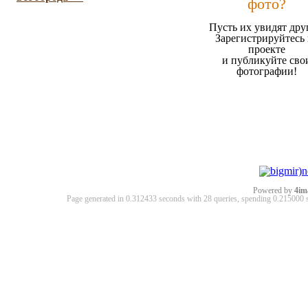
фото?
Пусть их увидят дру
Зарегистрируйтесь 
проекте
и публикуйте сво
фотографии!
Powered by
4im
Page generated in 0.312433 seconds with 28 queries, spending 0.21500