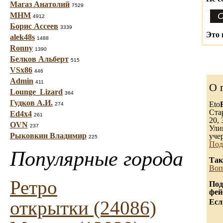
Магаз Анатолий
7529
МНМ
4912
Борис Ассеев
3339
Это 
alek48s
1488
Ronny
1390
Белков Альберт
515
VSx86
446
Admin
411
О 
Lounge_Lizard
364
Гудков А.И.
Eto
274
Ста
Ed4x4
261
20, 
OVN
237
Ули
Рыковкин Владимир
уче
225
Под
Популярные города
Так
Воп
Ретро
Под
фей
открытки (24086)
Есл