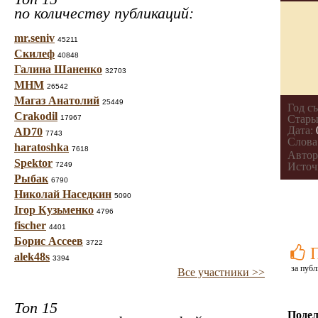
по количеству публикаций:
mr.seniv
45211
Скилеф
40848
Галина Шаненко
32703
МНМ
26542
Магаз Анатолий
25449
Год с
Crakodil
Стары
17967
Дата:
AD70
7743
Слова
haratoshka
7618
Автор
Spektor
7249
Источ
Рыбак
6790
Николай Наседкин
5090
Ігор Кузьменко
4796
fischer
4401
Борис Ассеев
3722
alek48s
3394
за публ
Все участники >>
Топ 15
Подел