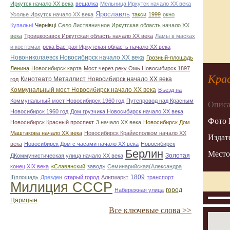
Иркутск начало ХХ века
вешалка
Мельница Иркутск начало ХХ века
Ярославль
Усолье Иркутск начало ХХ века
такси
1999
окно
Купальні
Чернівці
Село Листвяничное Иркутская область начало ХХ
века
Троицкосавск Иркутская область начало ХХ века
Ламы в масках
и костюмах
река Бастрая Иркутская область начало ХХ века
Новониколаевск Новосибирск начало ХХ века
Грозный-площадь
Ленина
Новосибирск карта
Мост через реку Омь Новосибирск 1897
Кра
Кинотеатр Металлист Новосибирск начало ХХ века
год
Коммунальный мост Новосибирск начало ХХ века
Въезд на
Коммунальный мост Новосибирск 1960 год
Путепровод над Красным
Описа
Новосибирск 1960 год
Дом грузчика Новосибирск начало ХХ века
Фото 
Новосибирск Красный проспект
3 начало ХХ века
Новосибирск Дом
Маштакова начало ХХ века
Новосибирск Крайисполком начало ХХ
Издат
века
Новосибирск Дом с часами начало ХХ века
Новосибирск
Берлин
Место
Золотая
ДКоммунистическая улица начало ХХ века
конец ХІХ века
«Славянский
завод»
Семинарийская(Александра
1809
II)площадь
Дрезден
старый город
Альтмаркт
транспорт
Милиция СССР
город
Набережная улица
Царицын
Все ключевые слова >>