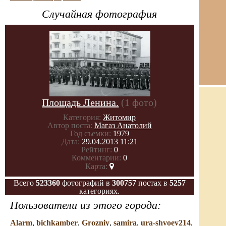
Случайная фотография
Площадь Ленина.
(1 фото)
Категория:
Житомир
Автор поста:
Магаз Анатолий
Год съемки:
1979
Дата:
29.04.2013 11:21
Рейтинг:
0
Комментарии:
0
Карта:
Всего
523360
фотографий в
300757
постах в
5257
категориях.
Пользователи из этого города:
Alarm
,
bichkamber
,
Grozniy
,
samira
,
ura-shvoev214
,