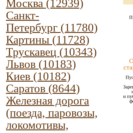
Москва (12939)
Санкт-
П
Петербург (11780)
Картины (11728)
Трускавец (10343)
О
Львов (10183)
ста
Киев (10182)
Пус
Саратов (8644)
Заре
и пу
Железная дорога
ф
(поезда, паровозы,
локомотивы,