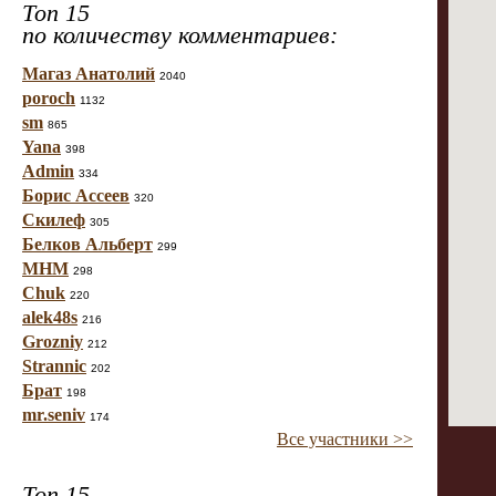
Топ 15
по количеству комментариев:
Магаз Анатолий
2040
poroch
1132
sm
865
Yana
398
Admin
334
Борис Ассеев
320
Скилеф
305
Белков Альберт
299
МНМ
298
Chuk
220
alek48s
216
Grozniy
212
Strannic
202
Брат
198
mr.seniv
174
Все участники >>
Топ 15