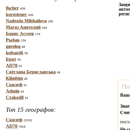
Защи
fischer
авто
459
реги
korostenec
436
Nadezda Mihhailova
186
Магаз Анатолий
184
Борис Ассеев
178
Рыбак
156
ggeolog
88
kuban46
59
Брат
56
AD70
52
Світлана Бериславська
49
Klimbim
48
Скилеф
По
41
Admin
40
Ваш
Crakodil
33
Знае
Топ 15 географов:
Счит
Скилеф
22332
пост
AD70
7819
Не с