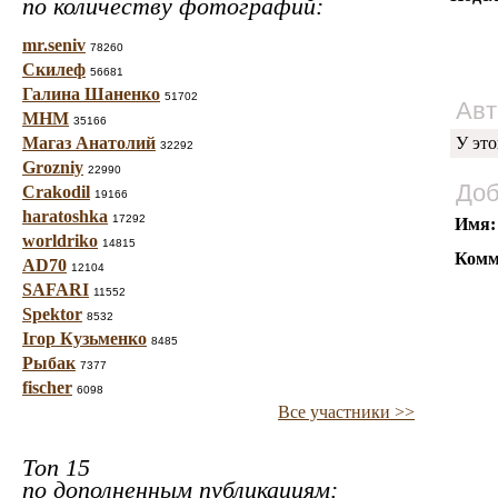
по количеству фотографий:
mr.seniv
78260
Скилеф
56681
Галина Шаненко
51702
Авт
МНМ
35166
Магаз Анатолий
У это
32292
Grozniy
22990
Доб
Crakodil
19166
haratoshka
17292
Имя:
worldriko
14815
Комм
AD70
12104
SAFARI
11552
Spektor
8532
Ігор Кузьменко
8485
Рыбак
7377
fischer
6098
Все участники >>
Топ 15
по дополненным публикациям: