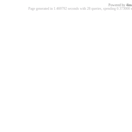
Powered by
4im
Page generated in 1.469792 seconds with 28 queries, spending 0.37300