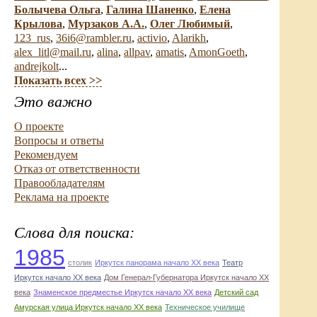
Болычева Ольга
,
Галина Шаненко
,
Елена
Крылова
,
Мурзаков А.А.
,
Олег Любимый
,
123_rus
,
36i6@rambler.ru
,
activio
,
Alarikh
,
alex_litl@mail.ru
,
alina
,
allpav
,
amatis
,
AmonGoeth
,
andrejkolt
...
Показать всех >>
Это важно
О проекте
Вопросы и ответы
Рекомендуем
Отказ от ответственности
Правообладателям
Реклама на проекте
Слова для поиска:
1985
столик
Иркутск панорама начало ХХ века
Театр
Иркутск начало ХХ века
Дом Генерал-Губернатора Иркутск начало ХХ
века
Знаменское предместье Иркутск начало ХХ века
Детский сад
Амурская улица Иркутск начало ХХ века
Техническое училище