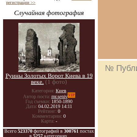
регистрации >>
Случайная фотография
№ Публ
Руины Золотых Ворот Киева в 19
веке.
(1 фото)
Категория:
Киев
VIP
Автор поста:
mr.seniv
Год съемки:
1850-1890
Дата:
04.02.2019 14:11
Рейтинг:
0
Комментарии:
0
Карта:
-
Всего
523370
фотографий в
300761
постах
в
5257
категориях.