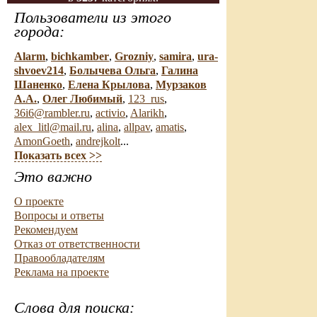
Пользователи из этого
города:
Alarm
,
bichkamber
,
Grozniy
,
samira
,
ura-
shvoev214
,
Болычева Ольга
,
Галина
Шаненко
,
Елена Крылова
,
Мурзаков
А.А.
,
Олег Любимый
,
123_rus
,
36i6@rambler.ru
,
activio
,
Alarikh
,
alex_litl@mail.ru
,
alina
,
allpav
,
amatis
,
AmonGoeth
,
andrejkolt
...
Показать всех >>
Это важно
О проекте
Вопросы и ответы
Рекомендуем
Отказ от ответственности
Правообладателям
Реклама на проекте
Слова для поиска: