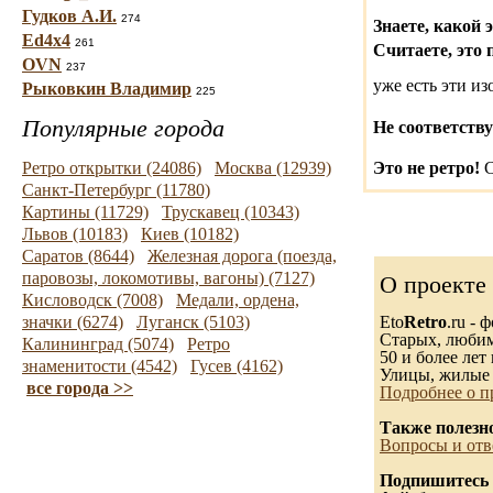
Гудков А.И.
274
Знаете, какой 
Ed4x4
261
Считаете, это 
OVN
237
уже есть эти и
Рыковкин Владимир
225
Популярные города
Не соответству
Ретро открытки (24086)
Москва (12939)
Это не ретро!
С
Санкт-Петербург (11780)
Картины (11729)
Трускавец (10343)
Львов (10183)
Киев (10182)
Саратов (8644)
Железная дорога (поезда,
паровозы, локомотивы, вагоны) (7127)
О проекте
Кисловодск (7008)
Медали, ордена,
значки (6274)
Луганск (5103)
Eto
Retro
.ru -
Старых, любимы
Калининград (5074)
Ретро
50 и более лет 
знаменитости (4542)
Гусев (4162)
Улицы, жилые 
все города >>
Подробнее о п
Также полезн
Вопросы и отв
Подпишитесь 