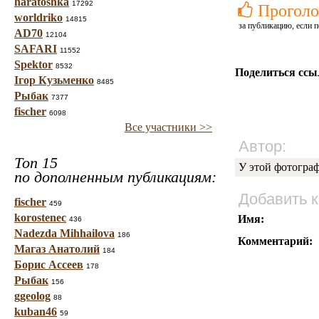
haratoshka
17292
Проголо
worldriko
14815
за публикацию, если п
AD70
12104
SAFARI
11552
Spektor
8532
Поделиться ссы
Ігор Кузьменко
8485
Рыбак
7377
fischer
6098
Все участники >>
Автор:
Топ 15
У этой фотогра
по дополненным публикациям:
Добавить 
fischer
459
korostenec
Имя:
436
Nadezda Mihhailova
186
Комментарий:
Магаз Анатолий
184
Борис Ассеев
178
Рыбак
156
ggeolog
88
kuban46
59