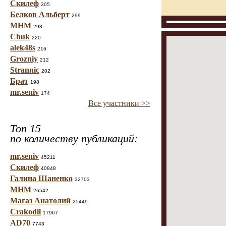
Скилеф
305
Белков Альберт
299
МНМ
298
Chuk
220
alek48s
216
Grozniy
212
Strannic
202
Брат
198
mr.seniv
174
Все участники >>
Топ 15
по количеству публикаций:
mr.seniv
45211
Скилеф
40848
Галина Шаненко
32703
МНМ
26542
Магаз Анатолий
25449
Crakodil
17967
AD70
7743