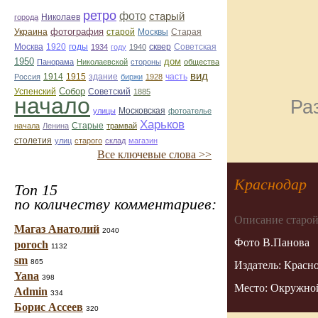
ретро
фото
старый
Николаев
города
фотография
Украина
Старая
старой
Москвы
Москва
1920
годы
сквер
1934
году
1940
Советская
1950
дом
Панорама
Николаевской
стороны
общества
вид
1914
1915
здание
Россия
биржи
1928
часть
Собор
Успенский
Советский
1885
начало
Ра
улицы
Московская
фотоателье
Харьков
Старые
начала
Ленина
трамвай
столетия
улиц
старого
склад
магазин
Все ключевые слова >>
Краснодар
Топ 15
по количеству комментариев:
Описание старой
Магаз Анатолий
2040
Фото В.Панова
poroch
1132
sm
865
Издатель: Красно
Yana
398
Место: Окружной
Admin
334
Борис Ассеев
320