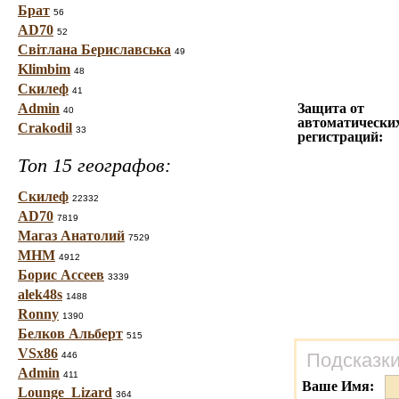
Брат
56
AD70
52
Світлана Бериславська
49
Klimbim
48
Скилеф
41
Admin
Защита от
40
автоматически
Crakodil
33
регистраций:
Топ 15 географов:
Скилеф
22332
AD70
7819
Магаз Анатолий
7529
МНМ
4912
Борис Ассеев
3339
alek48s
1488
Ronny
1390
Белков Альберт
515
VSx86
Подсказки
446
Admin
411
Ваше Имя:
Lounge_Lizard
364