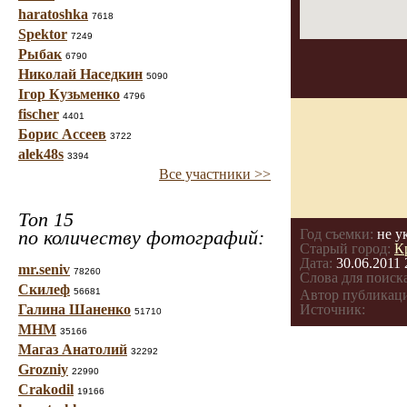
haratoshka
7618
Spektor
7249
Рыбак
6790
Николай Наседкин
5090
Ігор Кузьменко
4796
fischer
4401
Борис Ассеев
3722
alek48s
3394
Все участники >>
Топ 15
по количеству фотографий:
Год съемки:
не у
Старый город:
К
Дата:
30.06.2011 
mr.seniv
78260
Слова для поиска
Скилеф
56681
Автор публикац
Галина Шаненко
Источник:
51710
МНМ
35166
Магаз Анатолий
32292
Grozniy
22990
Crakodil
19166