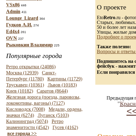
VSx86
О проекте
446
Admin
411
Eto
Retro
.ru - фот
Lounge_Lizard
364
Старых, любимых..
Гудков А.И.
274
50 и более лет наза
Ed4x4
Улицы, жилые дом
261
Подробнее о прое
OVN
237
Рыковкин Владимир
225
Также полезно:
Вопросы и ответы
Популярные города
Подпишитесь на с
фейсбук - нажмит
Ретро открытки (24086)
Если понравился 
Москва (12939)
Санкт-
Петербург (11780)
Картины (11729)
Трускавец (10361)
Львов (10183)
Киев (10182)
Саратов (8644)
Железная дорога (поезда, паровозы,
Предыдущая п
"
Красн
локомотивы, вагоны) (7127)
<<
Кисловодск (7008)
Медали, ордена,
значки (6274)
Луганск (5103)
Калининград (5074)
Ретро
знаменитости (4542)
Гусев (4162)
все города >>