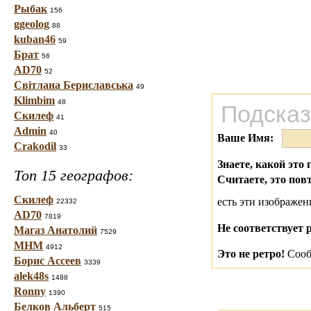
Рыбак
156
ggeolog
88
kuban46
59
Брат
56
AD70
52
Світлана Бериславська
49
Klimbim
48
Подсказ
Скилеф
41
Admin
40
Ваше Имя:
Crakodil
33
Знаете, какой это 
Топ 15 географов:
Считаете, это пов
Скилеф
есть эти изображе
22332
AD70
7819
Не соответствует 
Магаз Анатолий
7529
МНМ
4912
Это не ретро!
Сооб
Борис Ассеев
3339
alek48s
1488
Ronny
1390
Белков Альберт
515