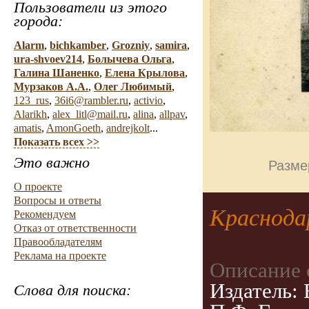
Пользователи из этого
города:
Alarm
,
bichkamber
,
Grozniy
,
samira
,
ura-shvoev214
,
Болычева Ольга
,
Галина Шаненко
,
Елена Крылова
,
Мурзаков А.А.
,
Олег Любимый
,
123_rus
,
36i6@rambler.ru
,
activio
,
Alarikh
,
alex_litl@mail.ru
,
alina
,
allpav
,
amatis
,
AmonGoeth
,
andrejkolt
...
Показать всех >>
Это важно
Разме
О проекте
Вопросы и ответы
Краснода
Рекомендуем
Отказ от ответственности
Правообладателям
Реклама на проекте
Описание 
Издатель:
Слова для поиска: