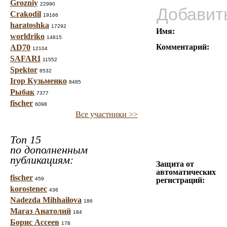
Grozniy
22990
Добавит
Crakodil
19166
haratoshka
17292
Имя:
worldriko
14815
Комментарий:
AD70
12104
SAFARI
11552
Spektor
8532
Ігор Кузьменко
8485
Рыбак
7377
fischer
6098
Все участники >>
Топ 15
по дополненным
публикациям:
Защита от
автоматических
fischer
459
регистраций:
korostenec
436
Nadezda Mihhailova
186
Магаз Анатолий
184
Борис Ассеев
178