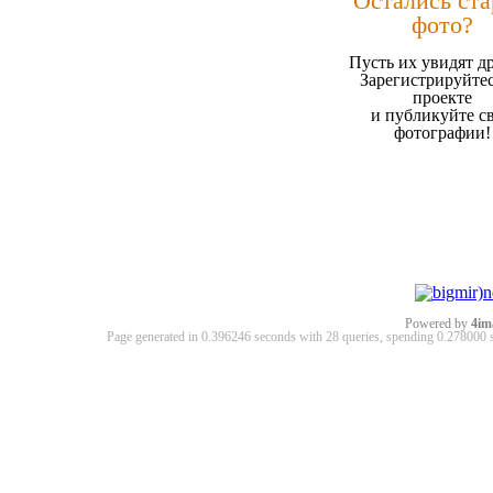
Остались ст
фото?
Пусть их увидят д
Зарегистрируйтес
проекте
и публикуйте с
фотографии!
Powered by
4im
Page generated in 0.396246 seconds with 28 queries, spending 0.27800