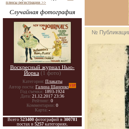
плюсы регистрации >>
Случайная фотография
№ Публикаци
Воскресный журнал Нью-
Йорка
(1 фото)
Категория:
Плакаты
VIP
Автор поста:
Галина Шаненко
Год съемки:
1893-1924
Дата:
21.12.2017 23:36
Рейтинг:
0
Комментарии:
0
Карта:
-
Всего
523400
фотографий в
300781
постах в
5257
категориях.