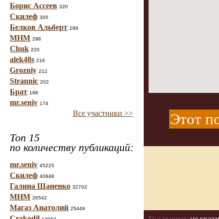
Борис Ассеев
320
Скилеф
305
Белков Альберт
299
МНМ
298
Chuk
220
alek48s
216
Grozniy
212
Strannic
202
Брат
198
mr.seniv
174
Все участники >>
Этот по
Топ 15
по количеству публикаций:
mr.seniv
45225
Скилеф
40848
Галина Шаненко
32703
МНМ
26542
Магаз Анатолий
25449
Crakodil
Год съемки:
не указа