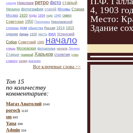
П.Ф. Галл
ретро
фото
старый
Николаев
города
4, 1903 го
фотография
Украина
Старая
старой
Москвы
Москва
1920
годы
сквер
Место: Кр
1934
году
1940
1950
Советская
Панорама
Николаевской
Здание со
дом
1914
1915
стороны
общества
Россия
вид
здание
Успенский
биржи
1928
часть
начало
Собор
Советский
1885
улицы
Московская
фотоателье
начала
Ленина
Харьков
Старые
трамвай
столетия
улиц
старого
склад
магазин
Все ключевые слова >>
Топ 15
по количеству
комментариев:
Магаз Анатолий
2040
poroch
1132
sm
865
Yana
398
Admin
334