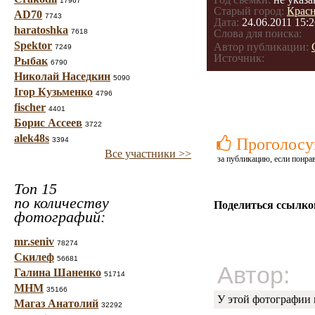
17967
Старый город:
Крас
AD70
7743
Дата:
24.06.2011 15:2
haratoshka
7618
Слова для поиска:
Spektor
Автор публикации:
7249
Источник:
Рыбак
6790
Николай Наседкин
5090
Ігор Кузьменко
4796
fischer
4401
Борис Ассеев
3722
alek48s
Проголосу
3394
Все участники >>
за публикацию, если понра
Топ 15
по количеству
Поделиться ссылко
фотографий:
mr.seniv
78274
Скилеф
56681
Автор:
Галина Шаненко
51714
МНМ
35166
У этой фотографии 
Магаз Анатолий
32292