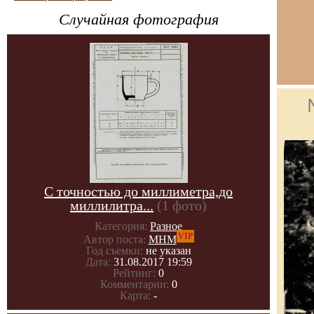
Случайная фотография
С точностью до миллиметра,до
миллилитра...
(1 фото)
Категория:
Разное
VIP
Автор поста:
МНМ
Год съемки:
не указан
Дата:
31.08.2017 19:59
Рейтинг:
0
Комментарии:
0
Карта:
-