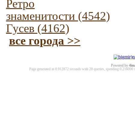
Ретро
знаменитости (4542)
Гусев (4162)
все города >>
Powered by
4im
Page generated in 0.912872 seconds with 28 queries, spending 0.21600