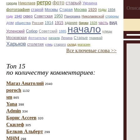
ретро
фото
старый
Николаев
Украина
города
Описа
фотография
Старая
Москва
1920
годы
старой
Москвы
1934
1950
сквер
году
1940
Советская
Панорама
Николаевской
стороны
вид
дом
1914
1915
здание
общества
Россия
биржи
1928
часть
начало
Собор
Успенский
Советский
1885
улицы
Старые
Московская
фотоателье
начала
Ленина
трамвай
Харьков
столетия
улиц
старого
склад
магазин
Все ключевые слова >>
Топ 15
по количеству комментариев:
Магаз Анатолий
2040
poroch
1132
sm
865
Yana
398
Admin
334
Борис Ассеев
320
Скилеф
305
Белков Альберт
299
МНМ
298