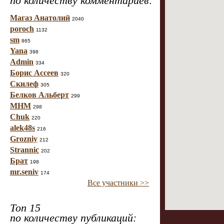
по количеству комментариев:
Магаз Анатолий
2040
poroch
1132
sm
865
Yana
398
Admin
334
Борис Ассеев
320
Скилеф
305
Белков Альберт
299
МНМ
298
Chuk
220
alek48s
216
Grozniy
212
Strannic
202
Брат
198
mr.seniv
174
Все участники >>
Топ 15
по количеству публикаций: