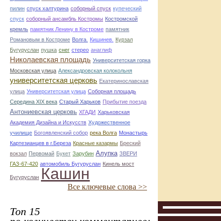
пилин
спуск халтурина
соборный спуск
купеческий
спуск
соборный ансамбль Костромы
Костромской
кремль
памятник Ленину в Костроме
памятник
Романовым в Костроме
Волга.
Кишинев.
Курзал
Бугуруслан
пушка
снег
стерео
анаглиф
Николаевская площадь
Университетская горка
Московская улица
Александровская колокольня
университетская церковь
Екатеринославская
улица
Университетская улица
Соборная площадь
Середина XIX века
Старый Харьков
Прибытие поезда
Антониевская церковь
ХГАДИ
Харьковская
Академия Дизайна и Искусств
Художественное
училище
Богоявленский собор
река Волга
Монастырь
Картезианцев в г.Береза
Красные казармы
Бреский
Алупка
вокзал
Первомай
Букет
Зарубин
ЗВЕРИ
ГАЗ-67-420
автомобиль Бугуруслан
Кинель мост
Кашин
Бугуруслан
Все ключевые слова >>
Топ 15