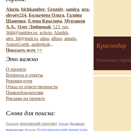
Alarm
,
bichkamber
,
Grozniy
,
samira
,
ura-
shvoev214
,
Болычева Ольга
,
Галина
Шаненко
,
Елена Крылова
,
Мурзаков
А.А.
,
Олег Любимый
,
123_rus
,
36i6@rambler.ru
,
activio
,
Alarikh
,
alex_litl@mail.ru
,
alina
,
allpav
,
amatis
,
Краснодар
AmonGoeth
,
andrejkolt
...
Показать всех >>
Это важно
Описание старой
О проекте
Вопросы и ответы
Рекомендуем
Отказ от ответственности
Правообладателям
Реклама на проекте
Слова для поиска:
московский проспект
Полиция
Горсад
Дружинин
Благовещенский монастырь
Крюковская
Жохово