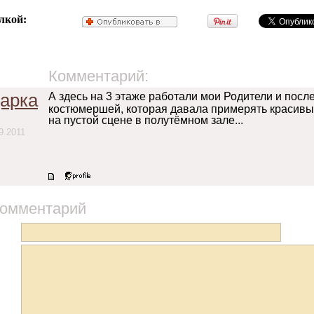
лкой:
Комментарий:
арка
А здесь на 3 этаже работали мои Родители и посл
костюмершей, которая давала примерять красивы
на пустой сцене в полутёмном зале...
9.2011
комментарий