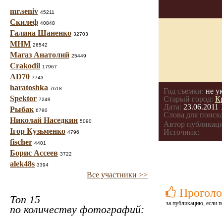
mr.seniv
45211
Скилеф
40848
Галина Шаненко
32703
МНМ
26542
Магаз Анатолий
25449
Crakodil
17967
AD70
7743
haratoshka
7618
Год съемки:
не у
Spektor
Старый город:
К
7249
Дата:
23.06.2011 
Рыбак
6790
Слова для поиска
Николай Наседкин
5090
Автор публикац
Ігор Кузьменко
Источник:
4796
fischer
4401
Борис Ассеев
3722
alek48s
3394
Все участники >>
Проголо
Топ 15
за публикацию, если п
по количеству фотографий: