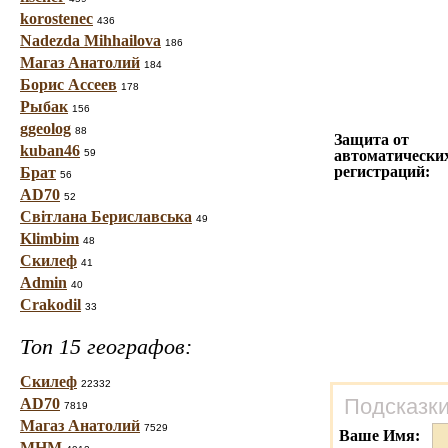
korostenec
436
Nadezda Mihhailova
186
Магаз Анатолий
184
Борис Ассеев
178
Рыбак
156
ggeolog
88
Защита от
kuban46
59
автоматически
регистраций:
Брат
56
AD70
52
Світлана Бериславська
49
Klimbim
48
Скилеф
41
Admin
40
Crakodil
33
Топ 15 географов:
Скилеф
22332
Подсказки
AD70
7819
Магаз Анатолий
7529
Ваше Имя:
МНМ