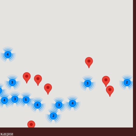
4
3
2
3
3
5
4
4
3
4
2
икации