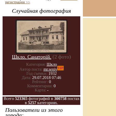
регистрации >>
Случайная фотография
Шкло. Санаторій.
(2 фото)
Категория:
Шкло
VIP
Автор поста:
mr.seniv
Год съемки:
1932
Дата:
29.07.2018 07:46
Рейтинг:
0
Комментарии:
0
Карта:
-
Всего
523365
фотографий в
300758
постах
в
5257
категориях.
Пользователи из этого
города: