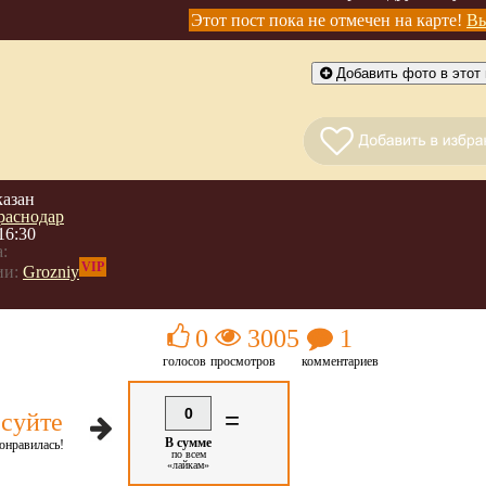
Этот пост пока не отмечен на карте!
Вы
Добавить фото в этот 
казан
раснодар
16:30
:
VIP
ии:
Grozniy
0
3005
1
голосов
просмотров
комментариев
0
=
суйте
В сумме
онравилась!
по всем
«лайкам»