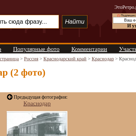
ЭтоРетро.
(!)
Подпишись
И у
о
Популярные фото
Комментарии
Участ
 страница
>
Россия
>
Краснодарский край
>
Краснодар
> Красно
р (2 фото)
Предыдущая фотография:
Краснодар