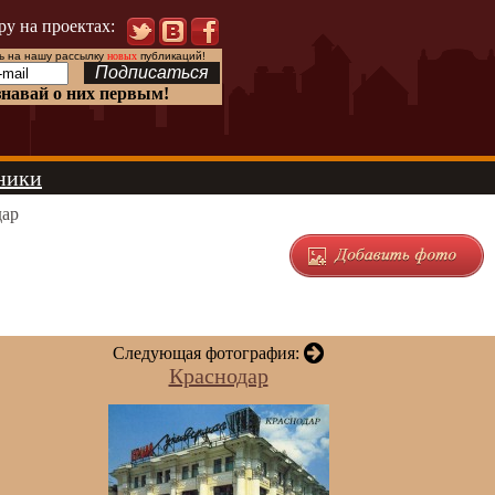
ру на проектах:
 на нашу рассылку
новых
публикаций!
знавай о них первым!
ники
дар
Следующая фотография:
Краснодар