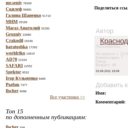
mr.seniv
78260
Поделиться ссы
Скилеф
56681
Галина Шаненко
51710
МНМ
35166
Магаз Анатолий
32292
Автор:
Grozniy
22990
Краснод
Crakodil
19166
haratoshka
Пользователь
17292
worldriko
На проекте с: 23.0
14815
Комментарии: 7
AD70
12104
Город:
Возраст: 48
SAFARI
11552
Spektor
23.09.2011 19:06
8532
Ігор Кузьменко
8485
Добавить 
Рыбак
7377
fischer
6098
Имя:
Все участники >>
Комментарий:
Топ 15
по дополненным публикациям:
fischer
459