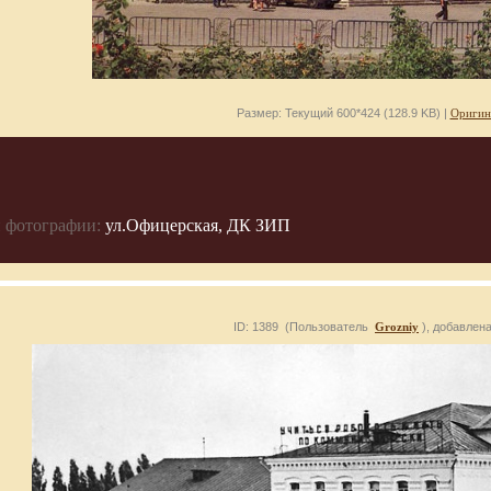
Размер: Текущий 600*424 (128.9 KB) |
Оригин
 фотографии:
ул.Офицерская, ДК ЗИП
ID: 1389 (Пользователь
Grozniy
), добавлена