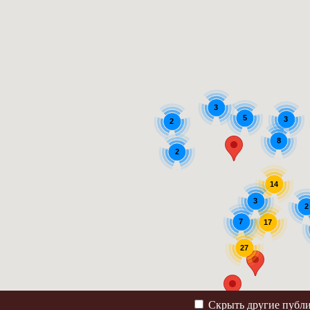
3
5
3
2
8
2
14
3
2
7
17
27
Скрыть другие публ