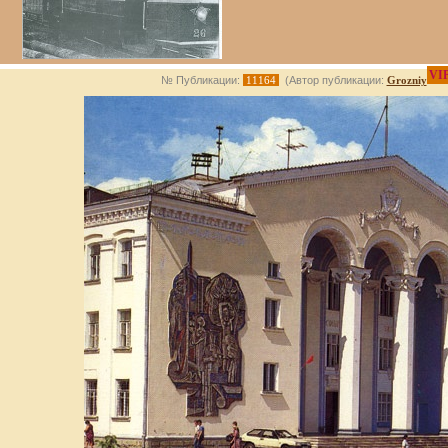
VI
№ Публикации:
11164
(Автор публикации:
Grozniy