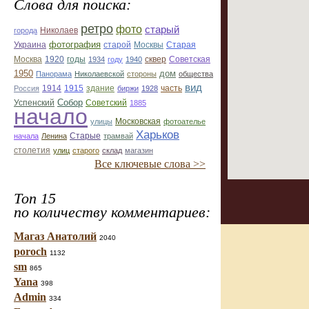
Слова для поиска:
ретро
фото
старый
Николаев
города
фотография
Украина
Старая
старой
Москвы
Москва
1920
годы
сквер
1934
году
1940
Советская
1950
дом
Панорама
Николаевской
стороны
общества
вид
1914
1915
здание
Россия
биржи
1928
часть
Собор
Успенский
Советский
1885
начало
улицы
Московская
фотоателье
Харьков
Старые
начала
Ленина
трамвай
столетия
улиц
старого
склад
магазин
Все ключевые слова >>
Топ 15
по количеству комментариев:
Магаз Анатолий
2040
poroch
1132
sm
865
Yana
398
Admin
334