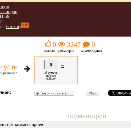
казан
раснодар
11:59
:
VIP
ии:
Grozniy
0
3347
0
голосов
просмотров
комментариев
0
=
суйте
В сумме
онравилась!
по всем
«лайкам»
лкой:
Комментарий:
фии нет комментариев.