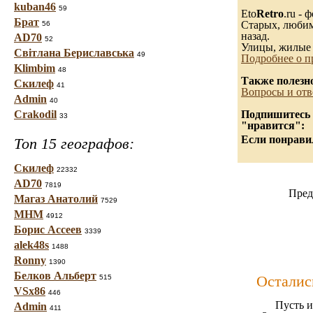
kuban46
59
Eto
Retro
.ru -
Брат
Старых, любимы
56
назад.
AD70
52
Улицы, жилые 
Світлана Бериславська
49
Подробнее о п
Klimbim
48
Также полезн
Скилеф
41
Вопросы и отв
Admin
40
Crakodil
Подпишитесь н
33
"нравится":
Если понравил
Топ 15 географов:
Скилеф
22332
AD70
7819
Пред
Магаз Анатолий
7529
МНМ
4912
Борис Ассеев
3339
alek48s
1488
Ronny
1390
Белков Альберт
Осталис
515
VSx86
446
Пусть и
Admin
411