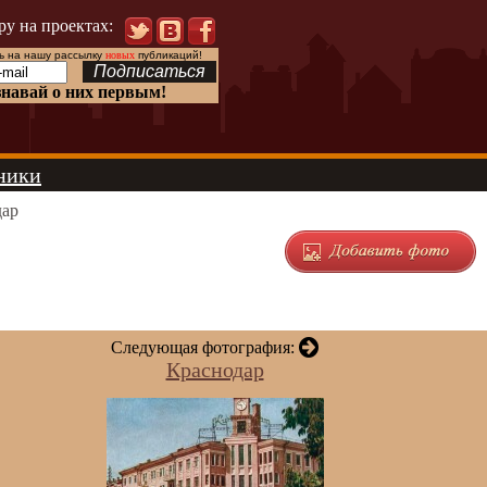
ру на проектах:
 на нашу рассылку
новых
публикаций!
знавай о них первым!
ники
дар
Следующая фотография:
Краснодар