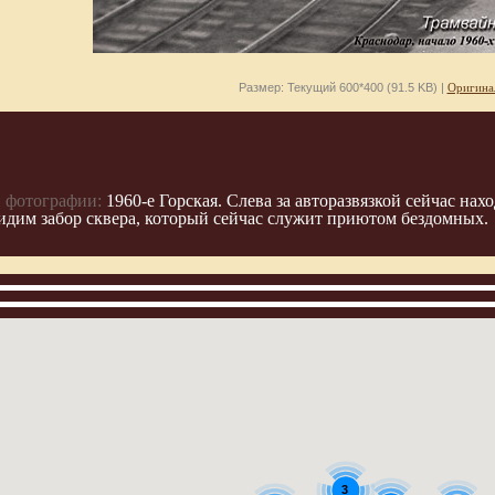
Размер: Текущий 600*400 (91.5 KB) |
Оригина
 фотографии:
1960-е Горская. Слева за авторазвязкой сейчас на
идим забор сквера, который сейчас служит приютом бездомных.
3