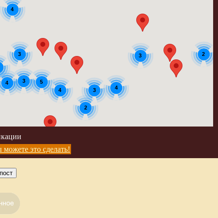
4
3
2
3
3
5
4
4
3
4
2
икации
 можете это сделать!
пост