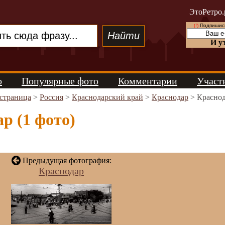
ЭтоРетро.
(!)
Подпишись
И у
о
Популярные фото
Комментарии
Участ
 страница
>
Россия
>
Краснодарский край
>
Краснодар
> Красно
р (1 фото)
Предыдущая фотография:
Краснодар