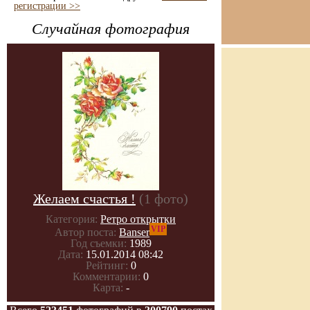
регистрации >>
Случайная фотография
Желаем счастья !
(1 фото)
Категория:
Ретро открытки
VIP
Автор поста:
Banser
Год съемки:
1989
Дата:
15.01.2014 08:42
Рейтинг:
0
Комментарии:
0
Карта:
-