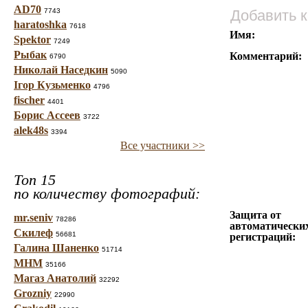
AD70
7743
Добавить 
haratoshka
7618
Имя:
Spektor
7249
Рыбак
Комментарий:
6790
Николай Наседкин
5090
Ігор Кузьменко
4796
fischer
4401
Борис Ассеев
3722
alek48s
3394
Все участники >>
Топ 15
по количеству фотографий:
Защита от
mr.seniv
78286
автоматически
Скилеф
56681
регистраций:
Галина Шаненко
51714
МНМ
35166
Магаз Анатолий
32292
Grozniy
22990