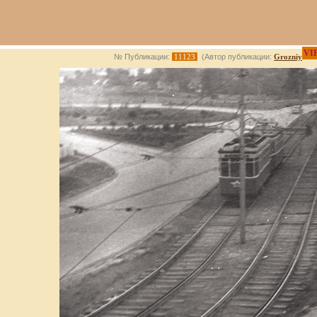
VI
№ Публикации:
11123
(Автор публикации:
Grozniy