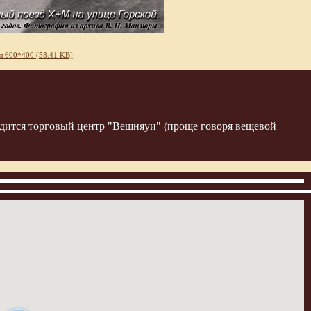
л 600*400 (58.41 KB)
ходится торговый центр "Вешняуи" (проще говоря вещевой