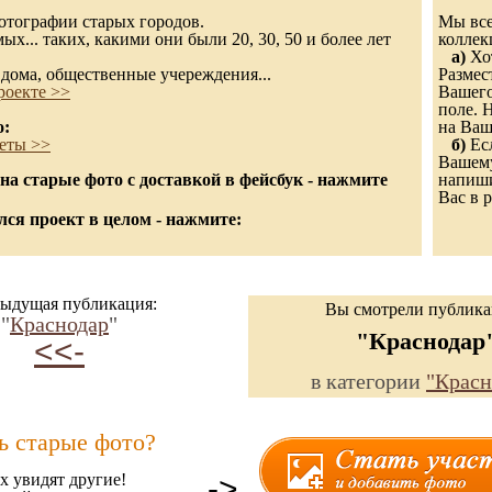
 фотографии старых городов.
Мы все
х... таких, какими они были 20, 30, 50 и более лет
колле
а)
Хот
дома, общественные учереждения...
Размес
роекте >>
Вашего
поле. 
о:
на Ваш
еты >>
б)
Есл
Вашему
а старые фото с доставкой в фейсбук - нажмите
напиши
Вас в р
ся проект в целом - нажмите:
ыдущая публикация:
Вы смотрели публик
"
Краснодар
"
"Краснодар
<<-
в категории
"Красн
ь старые фото?
х увидят другие!
->