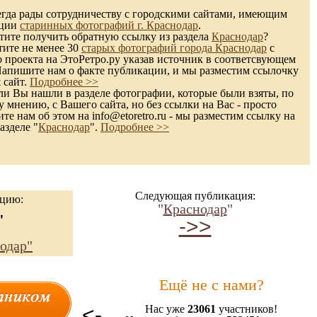
гда рады сотрудничеству с городскими сайтами, имеющим
кции
старинных фотографий г. Краснодар
.
ите получить обратную ссылку из раздела
Краснодар
?
тите не менее 30
старых фотографий города Краснодар
с
 проекта на ЭтоРетро.ру указав источник в соответсвующем
Напишите нам о факте публикации, и мы разместим ссылочку
 сайт.
Подробнее >>
и Вы нашли в разделе фотографии, которые были взяты, по
 мнению, с Вашего сайта, но без ссылки на Вас - просто
те нам об этом на info@etoretro.ru - мы разместим ссылку на
азделе "
Краснодар
".
Подробнее >>
Следующая публикация:
ацию:
"
Краснодар
"
"
->>
одар"
Ещё не с нами?
<-
Нас уже
23061
участников!