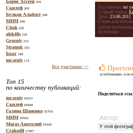
Борис Ассеев
320
Год съемки:
не у
Скилеф
305
Старый город:
К
Белков Альберт
299
Дата:
23.06.2011 
МНМ
Слова для поиска
298
Автор публикац
Chuk
220
Источник:
alek48s
216
Grozniy
212
Strannic
202
Брат
198
mr.seniv
174
Все участники >>
Проголо
за публикацию, если п
Топ 15
по количеству публикаций:
Поделиться ссы
mr.seniv
45237
Скилеф
40848
Галина Шаненко
32703
Автор:
МНМ
26542
Магаз Анатолий
25449
У этой фотогра
Crakodil
17967