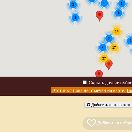
5
3
2
8
2
14
3
2
7
17
27
Скрыть другие публ
Этот пост пока не отмечен на карте!
Вы
Добавить фото в этот 