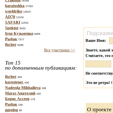
Crakodil
19166
haratoshka
17292
worldriko
14815
AD70
12104
SAFARI
11552
Spektor
8532
Подсказки
Ігор Кузьменко
8485
Рыбак
7377
Ваше Имя:
fischer
6098
Все участники >>
Знаете, какой 
Считаете, это 
Топ 15
по дополненным публикациям:
Не соответству
fischer
459
korostenec
Это не ретро!
С
436
Nadezda Mihhailova
186
Магаз Анатолий
184
Борис Ассеев
178
Рыбак
156
О проекте
ggeolog
88