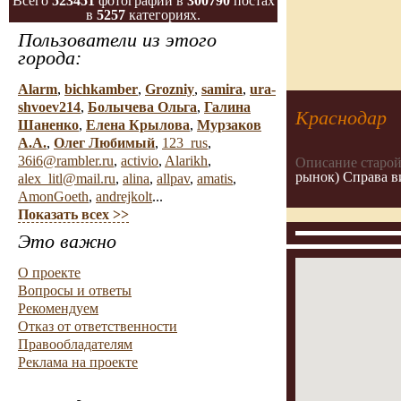
Всего
523451
фотографий в
300790
постах
в
5257
категориях.
Пользователи из этого
города:
Alarm
,
bichkamber
,
Grozniy
,
samira
,
ura-
shvoev214
,
Болычева Ольга
,
Галина
Краснодар
Шаненко
,
Елена Крылова
,
Мурзаков
А.А.
,
Олег Любимый
,
123_rus
,
36i6@rambler.ru
,
activio
,
Alarikh
,
Описание старой
рынок) Справа в
alex_litl@mail.ru
,
alina
,
allpav
,
amatis
,
AmonGoeth
,
andrejkolt
...
Показать всех >>
Это важно
О проекте
Вопросы и ответы
Рекомендуем
Отказ от ответственности
Правообладателям
Реклама на проекте