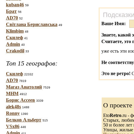
kuban46
59
Брат
56
Подсказки
AD70
52
Ваше Имя:
Світлана Бериславська
49
Klimbim
48
Знаете, какой 
Скилеф
41
Считаете, это 
Admin
40
Crakodil
уже есть эти и
33
Топ 15 географов:
Не соответству
Это не ретро!
С
Скилеф
22332
AD70
7819
Магаз Анатолий
7529
МНМ
4912
Борис Ассеев
3339
О проекте
alek48s
1488
Ronny
1390
Eto
Retro
.ru -
Белков Альберт
Старых, любимы
515
50 и более лет 
VSx86
446
Улицы, жилые 
Admin
411