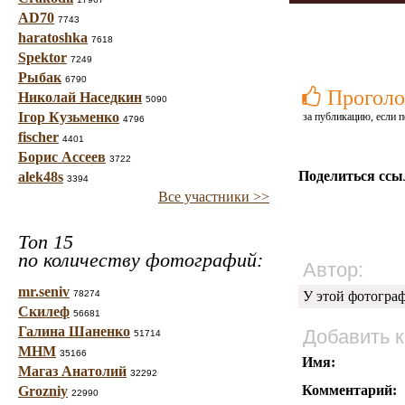
AD70
7743
haratoshka
7618
Spektor
7249
Рыбак
6790
Проголо
Николай Наседкин
5090
Ігор Кузьменко
за публикацию, если п
4796
fischer
4401
Борис Ассеев
3722
Поделиться ссы
alek48s
3394
Все участники >>
Топ 15
по количеству фотографий:
Автор:
mr.seniv
78274
У этой фотогра
Скилеф
56681
Галина Шаненко
Добавить 
51714
МНМ
35166
Имя:
Магаз Анатолий
32292
Комментарий:
Grozniy
22990