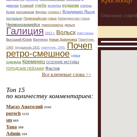
Краснодар
учеба
иудаизм
девочки
6 парней
молитва
хлопцы
Владимир Ящук
Козин
католицизм
Крупец
голокост
Описание старой
почтальон
Первомайская улица
Кабардинская улица
Червоноармейск
транспоранты
деньги
Галиция
Вольск
1912 г.
повстанцы
Высоцкий Юзеф
Вапнярка
Новая Дофиновка
Памятник.
Почеп
1965
трудшкола 1931
памятник. 1965.
ретро-смешное
удица
Кременец
одежда
ОСЕННИЕ МОТИВЫ
Фастов
ГОРОДСКИЕ ПЕЙЗАЖИ
Все ключевые слова >>
Топ 15
по количеству комментариев:
Магаз Анатолий
2040
poroch
1132
sm
865
Yana
398
Admin
334