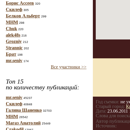
Борис Ассеев
320
Скилеф
305
Белков Альберт
299
МНМ
298
Chuk
220
alek48s
216
Grozniy
212
Strannic
202
Брат
198
mr.seniv
174
Все участники >>
Топ 15
по количеству публикаций:
mr.seniv
45237
Год съемки:
не у
Скилеф
40848
Старый город:
К
Галина Шаненко
Дата:
23.06.2011 
32703
Слова для поиска
МНМ
26542
Автор публикац
Магаз Анатолий
25449
Источник:
Crakodil
17967