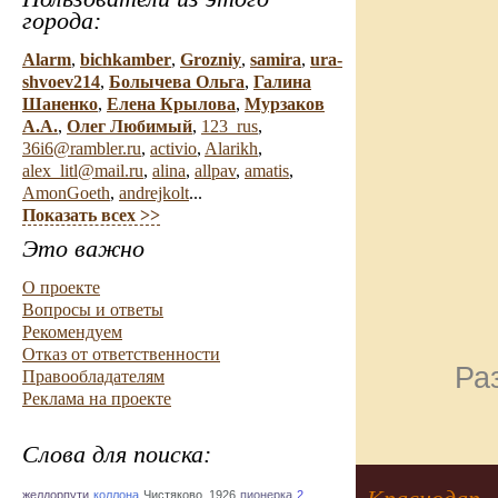
города:
Alarm
,
bichkamber
,
Grozniy
,
samira
,
ura-
shvoev214
,
Болычева Ольга
,
Галина
Шаненко
,
Елена Крылова
,
Мурзаков
А.А.
,
Олег Любимый
,
123_rus
,
36i6@rambler.ru
,
activio
,
Alarikh
,
alex_litl@mail.ru
,
alina
,
allpav
,
amatis
,
AmonGoeth
,
andrejkolt
...
Показать всех >>
Это важно
О проекте
Вопросы и ответы
Рекомендуем
Отказ от ответственности
Ра
Правообладателям
Реклама на проекте
Слова для поиска:
желдорпути
коллона
Чистяково. 1926
пионерка
2