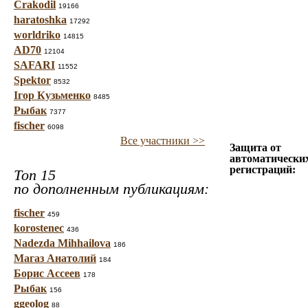
Crakodil
19166
haratoshka
17292
worldriko
14815
AD70
12104
SAFARI
11552
Spektor
8532
Ігор Кузьменко
8485
Рыбак
7377
fischer
6098
Все участники >>
Защита от
автоматически
регистраций:
Топ 15
по дополненным публикациям:
fischer
459
korostenec
436
Nadezda Mihhailova
186
Магаз Анатолий
184
Борис Ассеев
178
Рыбак
156
ggeolog
88