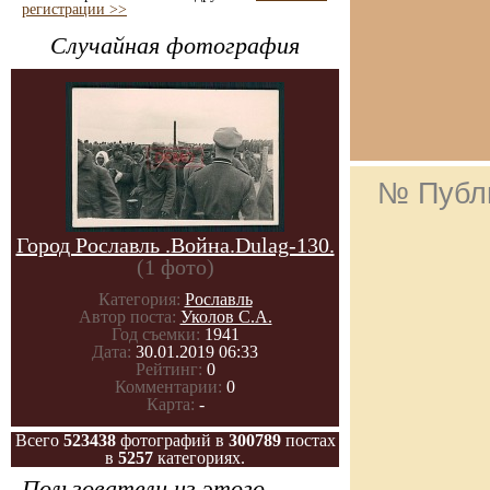
регистрации >>
Случайная фотография
№ Публ
Город Рославль .Война.Dulag-130.
(1 фото)
Категория:
Рославль
Автор поста:
Уколов С.А.
Год съемки:
1941
Дата:
30.01.2019 06:33
Рейтинг:
0
Комментарии:
0
Карта:
-
Всего
523438
фотографий в
300789
постах
в
5257
категориях.
Пользователи из этого