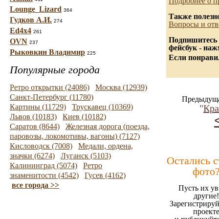
Подробнее о п
Lounge_Lizard
364
Также полезн
Гудков А.И.
274
Вопросы и отв
Ed4x4
261
Подпишитесь 
OVN
237
фейсбук - на
Рыковкин Владимир
225
Если понравил
Популярные города
Ретро открытки (24086)
Москва (12939)
Санкт-Петербург (11780)
Предыдуща
Картины (11729)
Трускавец (10369)
"
Кра
Львов (10183)
Киев (10182)
Саратов (8644)
Железная дорога (поезда,
паровозы, локомотивы, вагоны) (7127)
Кисловодск (7008)
Медали, ордена,
значки (6274)
Луганск (5103)
Остались 
Калининград (5074)
Ретро
фото
знаменитости (4542)
Гусев (4162)
все города >>
Пусть их ув
другие!
Зарегистрируй
проект