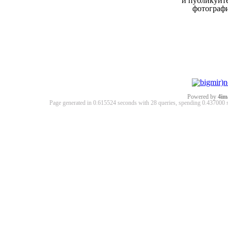
и публикуйт
фотограф
Powered by
4im
Page generated in 0.615524 seconds with 28 queries, spending 0.43700