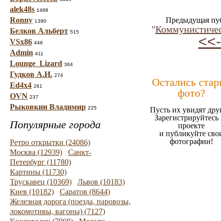
alek48s
1488
Ronny
Предыдущая пу
1390
"
Коммунистичес
Белков Альберт
515
<<-
VSx86
446
Admin
411
Lounge_Lizard
364
Гудков А.И.
274
Остались стар
Ed4x4
261
фото?
OVN
237
Рыковкин Владимир
225
Пусть их увидят дру
Зарегистрируйтесь 
Популярные города
проекте
и публикуйте сво
фотографии!
Ретро открытки (24086)
Москва (12939)
Санкт-
Петербург (11780)
Картины (11730)
Трускавец (10369)
Львов (10183)
Киев (10182)
Саратов (8644)
Железная дорога (поезда, паровозы,
локомотивы, вагоны) (7127)