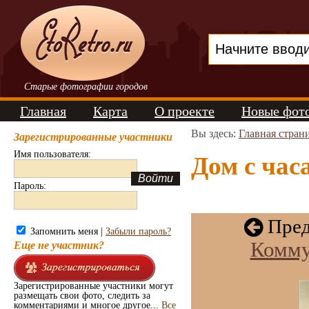
Старые фотографии городов
Главная
Карта
О проекте
Новые фот
Вы здесь:
Главная стран
Зарегистрированные участники
Имя пользователя:
Дом с час
Пароль:
Пред
Запомнить меня |
Забыли пароль?
Комму
Еще не участник?
Зарегистрированные участники могут
размещать свои фото, следить за
комментариями и многое другое...
Все