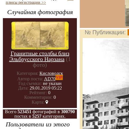
плюсы регистрации >>
Случайная фотография
№ Публикации:
Гранитные столбы близ
Эльбрусского Нарзана
(1
фото)
Категория:
Кисловодск
VIP
Автор поста:
AD70
Год съемки:
не указан
Дата:
29.01.2019 05:22
Рейтинг:
0
Комментарии:
0
Карта:
Всего
523451
фотографий в
300790
постах в
5257
категориях.
Пользователи из этого