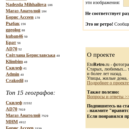
эти изображения:
Nadezda Mihhailova
186
Магаз Анатолий
184
Не соответствует раз
Борис Ассеев
178
Рыбак
Это не ретро!
Сообщи
156
ggeolog
88
kuban46
59
Брат
56
AD70
52
О проекте
Світлана Бериславська
49
Klimbim
48
Eto
Retro
.ru - фотог
Скилеф
Старых, любимых... т
41
и более лет назад.
Admin
40
Улицы, жилые дома, 
Crakodil
33
Подробнее о проекте
Топ 15 географов:
Также полезно:
Вопросы и ответы >
Скилеф
22332
Подпишитесь на ста
AD70
7819
- нажмите "нравитс
Магаз Анатолий
Если понравился пр
7529
МНМ
4912
Борис Ассеев
3339