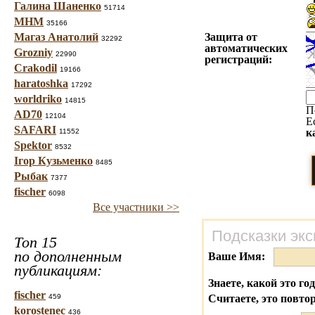
Галина Шаненко
51714
МНМ
35166
Магаз Анатолий
Защита от
32292
автоматических
Grozniy
22990
регистраций:
Crakodil
19166
haratoshka
17292
worldriko
14815
П
AD70
12104
Е
SAFARI
к
11552
Spektor
8532
Ігор Кузьменко
8485
Рыбак
7377
fischer
6098
Все участники >>
Подсказки экс
Топ 15
по дополненным
Ваше Имя:
публикациям:
Знаете, какой это го
fischer
459
Считаете, это повто
korostenec
436