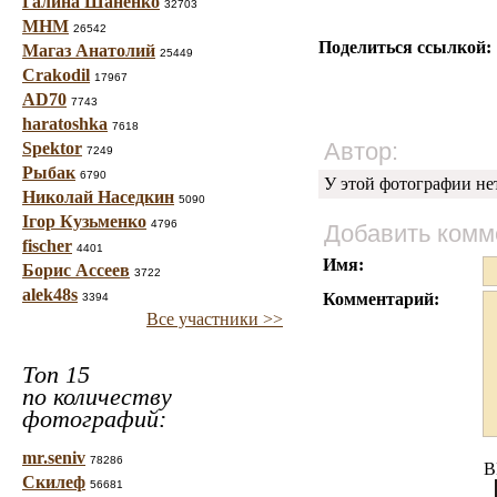
Галина Шаненко
32703
МНМ
26542
Поделиться ссылкой:
Магаз Анатолий
25449
Crakodil
17967
AD70
7743
haratoshka
7618
Автор:
Spektor
7249
Рыбак
6790
У этой фотографии не
Николай Наседкин
5090
Ігор Кузьменко
4796
Добавить комм
fischer
4401
Имя:
Борис Ассеев
3722
alek48s
Комментарий:
3394
Все участники >>
Топ 15
по количеству
фотографий:
mr.seniv
78286
B
Скилеф
56681