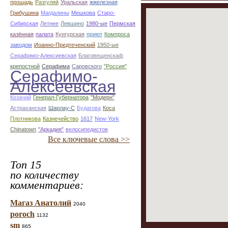
прощадь
Разгуляй
Уральская
жжелезная
Грибушина
Магдалины
Мешкова
Старо-
Сибирская
Летнее
Левшино
1980-ые
Пермская
казённая
палата
Кунгурская
приют
Компроса
заводом
Иоанно-Предтеченский
1950-ые
Серафимо-Алексиевская
Благовещенскаф
крепостной
Серафима
Саровского
"Россия"
Серафимо-
Алексеевская
Козачий
Генерал-Губернатора
"Модерн"
Астраханская
Шарлау-С
Будагова
Коса
Плотникова
Казнечейство
1617
New-York
Chinatown
"Аркадия"
велосипедистов
Все ключевые слова >>
Топ 15
по количеству
комментариев:
Магаз Анатолий
2040
poroch
1132
sm
865