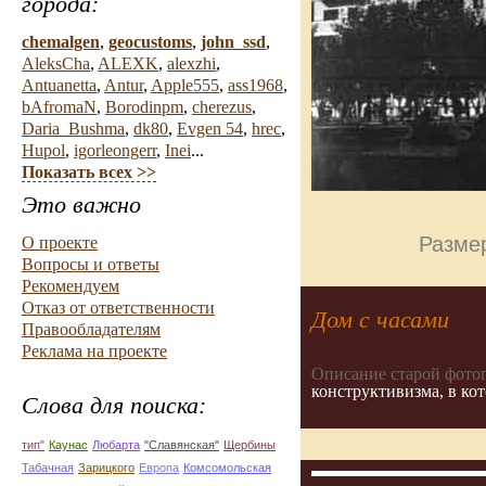
города:
chemalgen
,
geocustoms
,
john_ssd
,
AleksCha
,
ALEXK
,
alexzhi
,
Antuanetta
,
Antur
,
Apple555
,
ass1968
,
bAfromaN
,
Borodinpm
,
cherezus
,
Daria_Bushma
,
dk80
,
Evgen 54
,
hrec
,
Hupol
,
igorleongerr
,
Inei
...
Показать всех >>
Это важно
Размер
О проекте
Вопросы и ответы
Рекомендуем
Отказ от ответственности
Дом с часами
Правообладателям
Реклама на проекте
Описание старой фото
конструктивизма, в ко
Слова для поиска:
тип"
Каунас
Любарта
"Славянская"
Щербины
Табачная
Зарицкого
Европа
Комсомольская