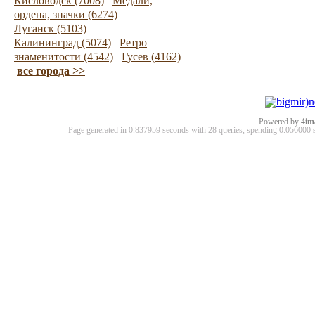
Кисловодск (7008)
Медали,
ордена, значки (6274)
Луганск (5103)
Калининград (5074)
Ретро
знаменитости (4542)
Гусев (4162)
все города >>
Powered by
4im
Page generated in 0.837959 seconds with 28 queries, spending 0.05600