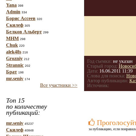
Yana
398
Admin
334
Борис Ассеев
320
Скилеф
305
Белков Альберт
299
МНМ
298
Chuk
220
alek48s
216
Grozniy
212
Год съемки:
не указан
Strannic
Старый город:
Новоси
202
Дата:
16.06.2011 11:39
Брат
198
Слова для поиска:
Нов
mr.seniv
174
Автор публикации:
Ка
Все участники >>
Источник:
Топ 15
по количеству
публикаций:
Проголосуй
mr.seniv
45237
за публикацию, если понравила
Скилеф
40848