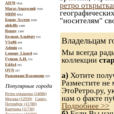
AD70
ретро открытк
7819
Магаз Анатолий
7529
географических
МНМ
4912
"носителям" св
Борис Ассеев
3339
alek48s
1488
Ronny
1390
Белков Альберт
515
Владельцам г
VSx86
446
Admin
411
Мы всегда рад
Lounge_Lizard
364
коллекции
ста
Гудков А.И.
274
Ed4x4
261
OVN
237
а)
Хотите получ
Рыковкин Владимир
225
Разместите не 
Популярные города
ЭтоРетро.ру, 
Ретро открытки (24086)
нам о факте пу
Москва (12939)
Санкт-
Подробнее >>
Петербург (11780)
Картины (11730)
б)
Если Вы нашл