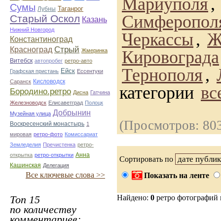
Мариуполя
,
Сумы
Таганрог
Лубны
Симферопол
Старый Оскол
Казань
Нижний Новгород
Черкассы
,
Ж
Константиноград
Стрый
Красноград
Жмеринка
Кировограда
Витебск
автопробег
ретро-авто
Тернополя
,
Ейск
Графская пристань
Ессентуки
Кисловодск
Саранск
категории
вс
Бородино.ретро
Дисна
Гатчина
Железноводск
Елисаветград
Полоцк
Добрынин
Музейная улица
(Просмотров: 80
Воскресенский монастырь
1
мировая
ретро-фото
Комиссариат
Земледелия
Пречистенка
ретро-
Анна
открытка
ретро-открытки
Сортировать по
Кашинская
Делегация
Все ключевые слова >>
Показать на ленте
Топ 15
Найдено:
0
ретро фотографий
по количеству
комментариев: