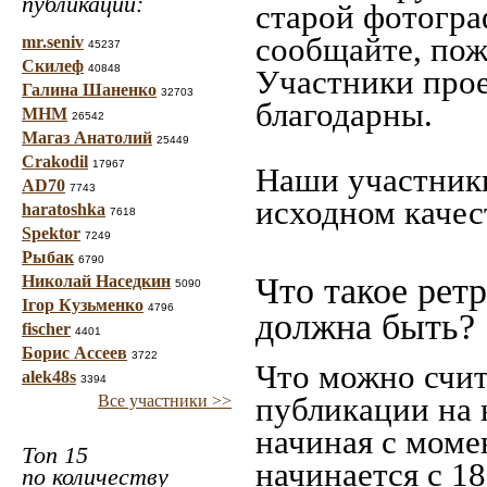
публикаций:
старой фотограф
сообщайте, пож
mr.seniv
45237
Скилеф
40848
Участники прое
Галина Шаненко
32703
благодарны.
МНМ
26542
Магаз Анатолий
25449
Crakodil
17967
Наши участники
AD70
7743
исходном качес
haratoshka
7618
Spektor
7249
Рыбак
6790
Что такое рет
Николай Наседкин
5090
Ігор Кузьменко
4796
должна быть?
fischer
4401
Борис Ассеев
3722
Что можно счит
alek48s
3394
публикации на 
Все участники >>
начиная c моме
Топ 15
начинается с 18
по количеству