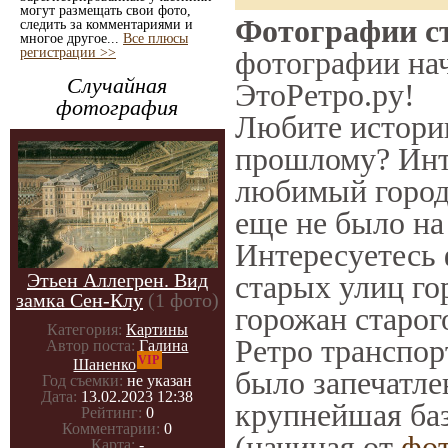
могут размещать свои фото,
Фотографии ст
следить за комментариями и
многое другое...
Все плюсы
регистрации >>
фотографии нач
Случайная
ЭтоРетро.ру!
фотография
Любите историю
прошлому? Инт
любимый город 
еще не было на
Интересуетесь
Этьен Аллегрен. Вид
старых улиц го
замка Сен-Клу
(1 фото)
горожан старог
Категория:
Картины
Ретро транспорт
Автор поста:
Галина
VIP
Шаненко
было запечатле
Год съемки:
не указан
Дата:
13.02.2023 12:38
крупнейшая баз
Рейтинг:
0
Комментарии:
0
(начиная от
фо
Карта:
-