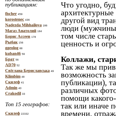
Что угодно, буд
публикациям:
архитектурные 
fischer
459
другой вид тра
korostenec
436
Nadezda Mihhailova
люди (мужчины,
186
Магаз Анатолий
184
том числе стар
Борис Ассеев
178
ценность и огр
Рыбак
156
ggeolog
88
kuban46
59
Коллажи, стар
Брат
56
Так же мы прив
AD70
52
Світлана Бериславська
49
возможность за
Klimbim
48
публикации), т
Скилеф
41
Admin
различных фото
40
Crakodil
33
помощи какого-л
Топ 15 географов:
так или иначе 
времени, отраж
Скилеф
22332