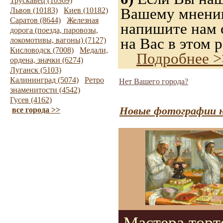
Трускавец (10369)
Вашему мнению,
Львов (10183)
Киев (10182)
Саратов (8644)
Железная
напишите нам о
дорога (поезда, паровозы,
на Вас в этом р
локомотивы, вагоны) (7127)
Кисловодск (7008)
Медали,
Подробнее >
ордена, значки (6274)
Луганск (5103)
Калининград (5074)
Ретро
Нет Вашего города?
знаменитости (4542)
Гусев (4162)
Новые фотографии н
все города >>
Мастера торт