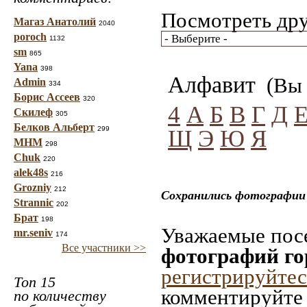
Посмотреть дру
Магаз Анатолий
2040
poroch
1132
sm
865
Yana
398
Алфавит
(Вы 
Admin
334
Борис Ассеев
320
4
А
Б
В
Г
Д
Скилеф
305
Белков Альберт
299
Щ
Э
Ю
Я
МНМ
298
Chuk
220
alek48s
216
Grozniy
212
Сохранились фотографии 
Strannic
202
Брат
198
Уважаемые посе
mr.seniv
174
Все участники >>
фотографий го
регистрируйтес
Топ 15
комментируйте 
по количеству