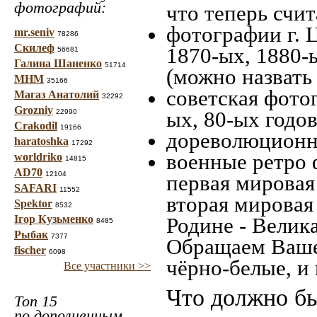
фотографий:
что теперь счит
фотографии г. 
mr.seniv
78286
Скилеф
1870-ых, 1880-ы
56681
Галина Шаненко
51714
(можно назвать
МНМ
35166
советская фотог
Магаз Анатолий
32292
Grozniy
ых, 80-ых годов
22990
Crakodil
19166
дореволюционна
haratoshka
17292
военные ретро 
worldriko
14815
AD70
12104
первая мировая 
SAFARI
11552
вторая мировая
Spektor
8532
Ігор Кузьменко
Родине - Велик
8485
Рыбак
7377
Обращаем Ваше
fischer
6098
чёрно-белые, и
Все участники >>
Что должно бы
Топ 15
по дополненным