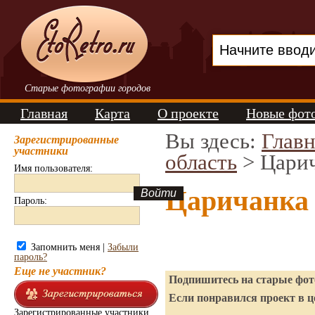
Старые фотографии городов
Главная
Карта
О проекте
Новые фот
Вы здесь:
Главн
Зарегистрированные
участники
область
> Цари
Имя пользователя:
Царичанка 
Пароль:
Запомнить меня |
Забыли
пароль?
Еще не участник?
Подпишитесь на старые фото
Если понравился проект в ц
Зарегистрированные участники