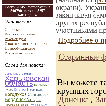
окраин), Украи
Всего
523451
фотографий в
300790
постах в
5257
заканчивая само
категориях.
Это важно
других республ
участниками пр
О проекте
Вопросы и ответы
Подробнее о п
Рекомендуем
Отказ от ответственности
Правообладателям
Реклама на проекте
Старинные ф
Слова для поиска:
Лозовая
моностырь
Харьковская
Вы можете та
область
Волчанск
крупных гор
Купянск
Изюм
Чугуев
Валки
Богодухов
Святогорск
Донецка
,
За
Бердянск
Ахтырка
Введенская церковь
Уездных
мест.