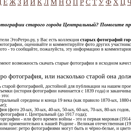
Д
Е
Ж
З
И
Й
К
Л
М
Н
О
П
Р
С
Т
У
Ф
Х
Ц
отографии старого города Центральный? Помогите пр
ели ЭтоРетро.ру, у Вас есть коллекция
старых фотографий го
отографии, оценивайте и комментируйте фото других участников
ото - то сообщайте, пожалуйста, эту информацию в комментариях
еют возможность скачать старые фотографии в исходном качеств
тро фотография, или насколько старой она дол
ь старой фотографией, достойной для публикации на нашем прое
ъемки (история фотографии начинается с 1839 года) и заканчивая
 это:
тральный середины и конца 19 века (как правило 1870-ых, 1880-ы
ые);
ия (фото 20-ых, 30-ых, 40-ых, 50-ых, 60-ых, 70-ых, 80-ых годов,
отография г. Центральный (до 1917 года);
орграфии - или фото времен войны - это и первая мировая (1914-
 или применительно к нашей Родине - Великая отечественная (1
имание: ретро фотографиями могут быть и чёрно-белые, и цветн