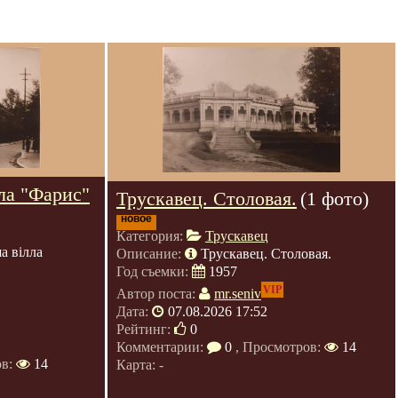
ла "Фарис"
Трускавец. Столовая.
(1 фото)
новое
Категория:
Трускавец
а вілла
Описание:
Трускавец. Столовая.
Год съемки:
1957
VIP
Автор поста:
mr.seniv
Дата:
07.08.2026 17:52
Рейтинг:
0
Комментарии:
0
, Просмотров:
14
ов:
14
Карта: -