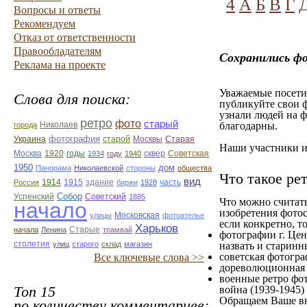
4
А
Б
В
Г
Вопросы и ответы
Рекомендуем
Отказ от ответственности
Правообладателям
Сохранились ф
Реклама на проекте
Уважаемые посетит
Слова для поиска:
публикуйте свои ф
узнали людей на ф
ретро
фото
старый
Николаев
благодарны.
города
фотография
Украина
Старая
старой
Москвы
Наши участники им
Москва
1920
годы
сквер
1934
году
1940
Советская
1950
дом
Панорама
Николаевской
стороны
общества
Что такое ре
вид
1914
1915
здание
Россия
биржи
1928
часть
Собор
Успенский
Советский
1885
Что можно считат
начало
изобретения фотос
улицы
Московская
фотоателье
если конкретно, то
Харьков
Старые
начала
Ленина
трамвай
фотографии г. Цен
столетия
улиц
старого
склад
магазин
назвать и старинн
советская фотограф
Все ключевые слова >>
дореволюционная ф
военные ретро фот
Топ 15
война (1939-1945)
Обращаем Ваше вн
по количеству комментариев: