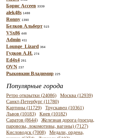
Борис Ассеев
3339
alek48s
1488
Ronny
1390
Белков Альберт
515
VSx86
446
Admin
411
Lounge_Lizard
364
Гудков А.И.
274
Ed4x4
261
OVN
237
Рыковкин Владимир
225
Популярные города
Ретро открытки (24086)
Москва (12939)
Санкт-Петербург (11780)
Картины (11729)
Трускавец (10361)
Львов (10183)
Киев (10182)
Саратов (8644)
Железная дорога (поезда,
паровозы, локомотивы, вагоны) (7127)
Кисловодск (7008)
Медали, ордена,