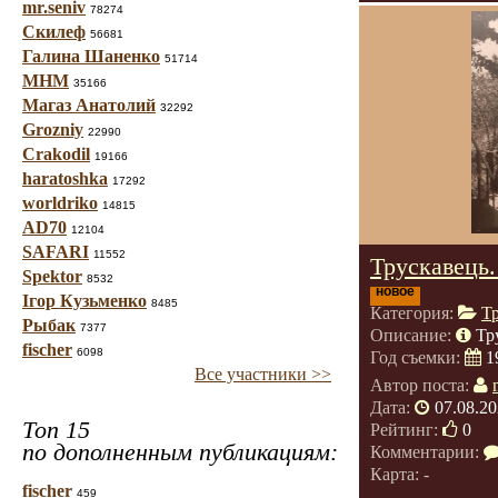
mr.seniv
78274
Скилеф
56681
Галина Шаненко
51714
МНМ
35166
Магаз Анатолий
32292
Grozniy
22990
Crakodil
19166
haratoshka
17292
worldriko
14815
AD70
12104
SAFARI
11552
Трускавець.
Spektor
8532
новое
Ігор Кузьменко
8485
Категория:
Т
Рыбак
7377
Описание:
Тр
fischer
6098
Год съемки:
1
Все участники >>
Автор поста:
Дата:
07.08.20
Топ 15
Рейтинг:
0
по дополненным публикациям:
Комментарии:
Карта: -
fischer
459