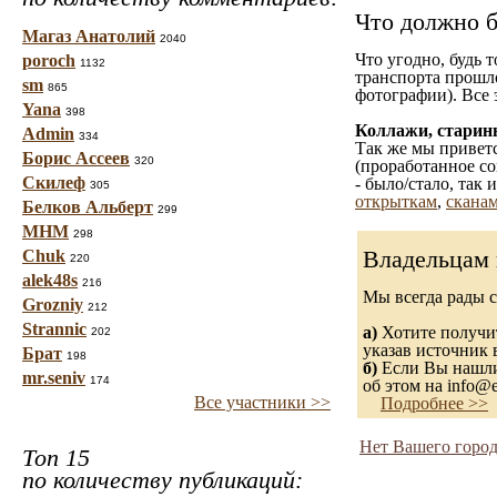
Что должно б
Магаз Анатолий
2040
Что угодно, будь 
poroch
1132
транспорта прошл
sm
865
фотографии). Все 
Yana
398
Коллажи, старин
Admin
334
Так же мы приветс
Борис Ассеев
320
(проработанное со
Скилеф
- было/стало, так
305
открыткам
,
сканам
Белков Альберт
299
МНМ
298
Владельцам 
Chuk
220
alek48s
216
Мы всегда рады 
Grozniy
212
Strannic
а)
Хотите получит
202
указав источник 
Брат
198
б)
Если Вы нашли 
mr.seniv
174
об этом на info@e
Все участники >>
Подробнее >>
Нет Вашего город
Топ 15
по количеству публикаций: