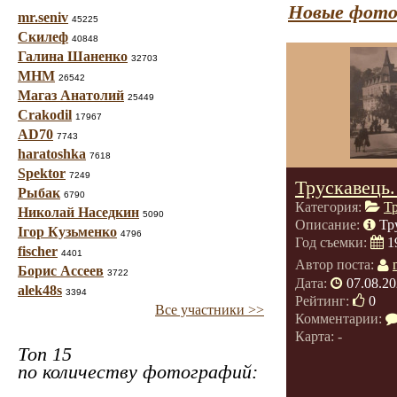
Новые фото
mr.seniv
45225
Скилеф
40848
Галина Шаненко
32703
МНМ
26542
Магаз Анатолий
25449
Crakodil
17967
AD70
7743
haratoshka
7618
Spektor
7249
Трускавець
Рыбак
6790
Категория:
Т
Николай Наседкин
5090
Описание:
Тр
Ігор Кузьменко
4796
Год съемки:
1
fischer
4401
Автор поста:
Борис Ассеев
3722
Дата:
07.08.20
alek48s
3394
Рейтинг:
0
Все участники >>
Комментарии:
Карта: -
Топ 15
по количеству фотографий: