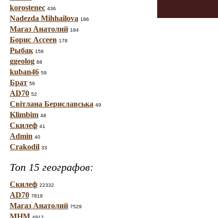
korostenec
436
Nadezda Mihhailova
186
Магаз Анатолий
184
Борис Ассеев
178
Рыбак
156
ggeolog
88
kuban46
59
Брат
56
AD70
52
Світлана Бериславська
49
Klimbim
48
Скилеф
41
Admin
40
Crakodil
33
Топ 15 географов:
Скилеф
22332
AD70
7819
Магаз Анатолий
7529
МНМ
4912