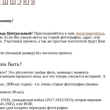
Ч
Ш
Щ
Э
Ю
Я
оекту!
рода Центральный
? Присоединяйтесь к нам,
регистрируйтесь
,
. Если Вы узнали место на старой фотографии, адрес, или
. Участники проекта, а так же простые посетители будут Вам
е (большой размер) без логотипа проекта.
жна быть?
кте? Это абсолютно любые фото, начиная c момента
 концом прошлого века, все что теперь считается историей. А
х, 1890-ых годов) - т.н. очень старые фотографии (можно
 начало 90-ых);
1918), гражданская война (1917-1922/1923), вторая мировая
941-1945), или ВОВ;
ые (для поздних периодов) фотографии.