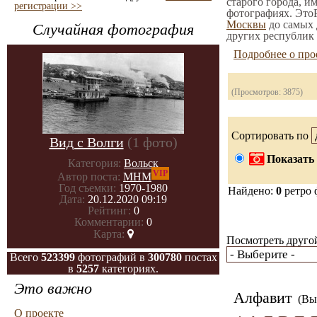
старого города, и
регистрации >>
фотографиях. ЭтоР
Москвы
до самых 
Случайная фотография
других республик 
Подробнее о про
(Просмотров: 3875)
Сортировать по
Вид с Волги
(1 фото)
Показать 
Категория:
Вольск
VIP
Автор поста:
МНМ
Год съемки:
1970-1980
Найдено:
0
ретро 
Дата:
20.12.2020 09:19
Рейтинг:
0
Комментарии:
0
Карта:
Посмотреть другой
Всего
523399
фотографий в
300780
постах
в
5257
категориях.
Это важно
Алфавит
(Вы 
О проекте