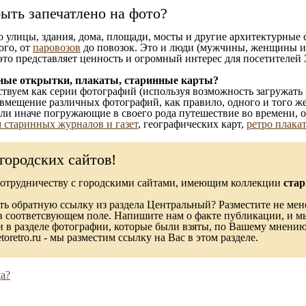
ыть запечатлено на фото?
то улицы, здания, дома, площади, мосты и другие архитектурные
ого, от
паровозов
до повозок. Это и люди (мужчины, женщины и д
это представляет ценность и огромный интерес для посетителей 
ные открытки, плакаты, старинные карты?
твуем как серии фотографий (используя возможность загружать 
вмещение различных фотографий, как правило, одного и того же
 или иначе погружающие в своего рода путешествие во времени, 
 старинных журналов и газет
, географических карт,
ретро плака
городских сайтов!
сотрудничеству с городскими сайтами, имеющим коллекции
стар
ь обратную ссылку из раздела Центральный? Разместите не мене
в соответсвующем поле. Напишите нам о факте публикации, и м
в разделе фотографии, которые были взяты, по Вашему мнению, 
toretro.ru - мы разместим ссылку на Вас в этом разделе.
а?