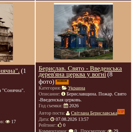
Берислав. Свято - Введенська
нячна".
(1
дерев'яна церква у вогні
(8
фото)
новое
Категория:
Украина
а "Сонячна".
Описание:
Бериславщина. Пожар. Свято
-Введенская церковь.
Год съемки:
2026
VIP
Автор поста:
Світлана Бериславська
Дата:
07.08.2026 13:57
ов:
17
Рейтинг:
0
Комментарии:
0
, Просмотров:
29