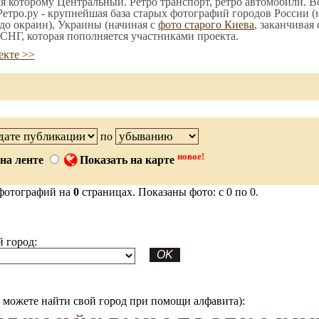
мя которому Центральный. Ретро транспорт, ретро автомобили. Вс
етро.ру - крупнейшая база старых фотографий городов России (
до окраин), Украины (начиная с
фото старого Киева
, заканчивая
СНГ, которая пополняется участниками проекта.
екте >>
по
новое!
на ленте
Показать на карте
фотографий на
0
страницах. Показаны фото: с 0 по 0.
 город:
можете найти свой город при помощи алфавита):