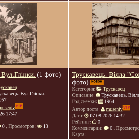
 Вул.Глінки.
(1 фото)
Трускавець. Вілла "Со
фото)
новое
рускавец
Категория:
Трускавец
ускавець. Вул.Глінки.
Описание:
Трускавець. Вілл
957
Год съемки:
1964
VIP
mr.seniv
VIP
Автор поста:
mr.seniv
26 17:47
Дата:
07.08.2026 14:32
Рейтинг:
0
0
, Просмотров:
13
Комментарии:
0
, Просмотр
Карта: -