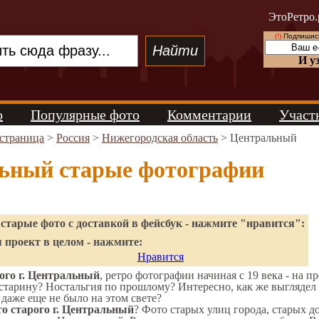
ЭтоРетро.
(!)
Подпишись
И у
о
Популярные фото
Комментарии
Участ
 страница
>
Россия
>
Нижегородская область
> Центральный
ьный старые фотографии
старые фото с доставкой в фейсбук - нажмите "нравится":
 проект в целом - нажмите:
Нравится
ого г. Центральный
, ретро фотографии начиная с 19 века - на п
старину? Ностальгия по прошлому? Интересно, как же выгляд
 даже еще не было на этом свете?
о старого г. Центральный
? Фото старых улиц города, старых 