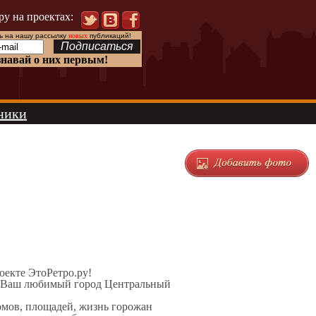
ру на проектах:
 на нашу рассылку
новых
публикаций!
знавай о них первым!
ники
роекте ЭтоРетро.ру!
ел Ваш любимый город Центральный
домов, площадей, жизнь горожан