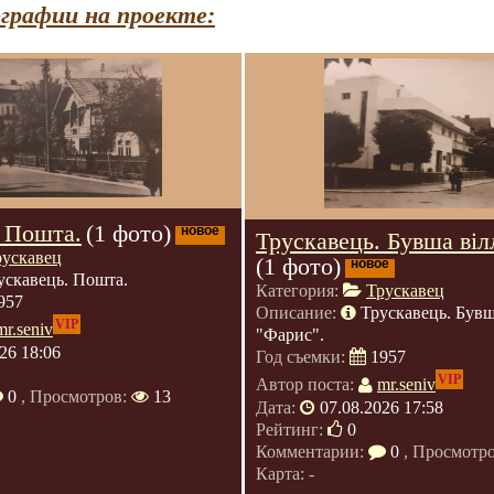
графии на проекте:
. Пошта.
(1 фото)
новое
Трускавець. Бувша віл
рускавец
(1 фото)
новое
ускавець. Пошта.
Категория:
Трускавец
957
Описание:
Трускавець. Бувш
VIP
mr.seniv
"Фарис".
26 18:06
Год съемки:
1957
VIP
Автор поста:
mr.seniv
0
, Просмотров:
13
Дата:
07.08.2026 17:58
Рейтинг:
0
Комментарии:
0
, Просмотр
Карта: -