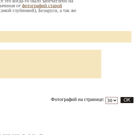
е это когда-то было запечатлено на
начиная от
фотографий старой
 самой глубинкой), Беларуси, а так же
Фотографий на странице: