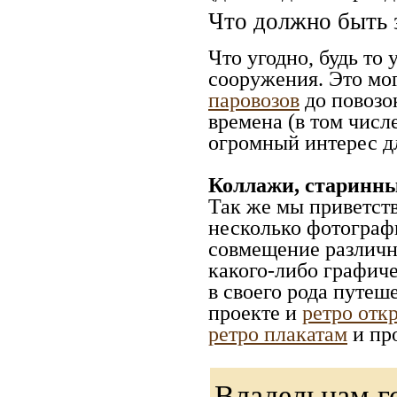
Что должно быть 
Что угодно, будь то
сооружения. Это мо
паровозов
до повозо
времена (в том числ
огромный интерес дл
Коллажи, старинны
Так же мы приветст
несколько фотографи
совмещение различн
какого-либо графиче
в своего рода путеш
проекте и
ретро отк
ретро плакатам
и пр
Владельцам г