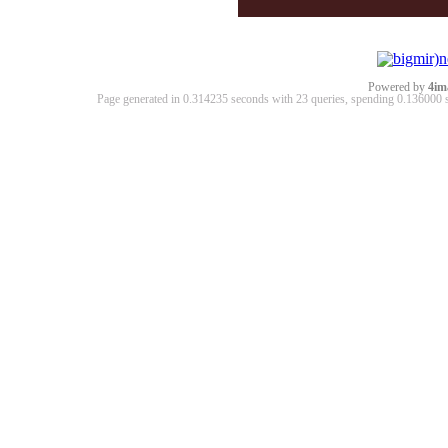
Powered by
4im
Page generated in 0.314235 seconds with 23 queries, spending 0.13600