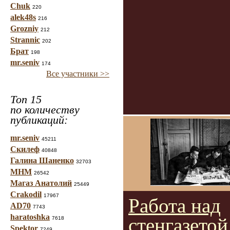
Chuk
220
alek48s
216
Grozniy
212
Strannic
202
Брат
198
mr.seniv
174
Все участники >>
Топ 15
по количеству
публикаций:
mr.seniv
45211
Скилеф
40848
Галина Шаненко
32703
МНМ
26542
Магаз Анатолий
25449
Crakodil
17967
Работа над
AD70
7743
haratoshka
стенгазетой
7618
Spektor
7249