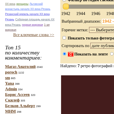
ХХ века
женщины
Льговский
монастырь начало ХХ века Рязань
1942
1944
1946
194
Рязанский кремль начало ХХ века
Рязань
Соборная площадь начало ХХ
Выбранный диапазон:
века Рязань
первая мировая
1-ая
Горячие метки:
мировая
Все ключевые слова >>
Показать только фотогра
Сортировать по
Топ 15
по количеству
Показать на ленте
комментариев:
Найдено:
7
ретро фотографий
Магаз Анатолий
2040
poroch
1132
sm
865
Yana
398
Admin
334
Борис Ассеев
320
Скилеф
305
Белков Альберт
299
МНМ
298