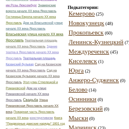
им.Розы Люксембург
Знаменские
Подкатегории:
ворота начало ХХ века Ярославль
Кемерово
(25)
Гостиница Европа начало ХХ века
Новокузнецк
Ярославль
Дом на Власьевской улице
(48)
начало ХХ века Ярославль
Прокопьевск
(60)
Власьевская улица начало ХХ века
Ярославль
Ленинск-Кузнецкий
Театральная площадь
(7
начало ХХ века Ярославль
Здание
Междуреченск
(45)
театра в Ярославле начало ХХ века
Ярославль
Театральная площадь
Киселевск
(1)
Казанский бульвар
Сад на Казанском
Юрга
начало ХХ века Ярославль
Сад на
(2)
Казанском бульваре начало ХХ века
Анжеро-Судженск
(0)
Ярославль
Угол улиц Стрелецкой и
Белово
Романовской
Дом на улице
(14)
Романовской начало ХХ века
Осинники
(0)
Свадьба
Ярославль
Улица
Романовская Ярославль начало ХХ
Березовский
(0)
века
Пожарная часть Ярославль
Мыски
начало ХХ века
конструктивизм
Книга
(0)
"Придворные дамские наряды" 1801 год
Мариинск
(23)