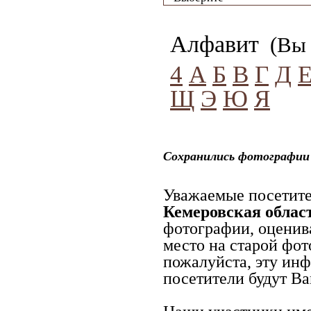
Алфавит
(Вы 
4
А
Б
В
Г
Д
Щ
Э
Ю
Я
Сохранились фотографии 
Уважаемые посетите
Кемеровская облас
фотографии, оценив
место на старой фот
пожалуйста, эту ин
посетители будут Ва