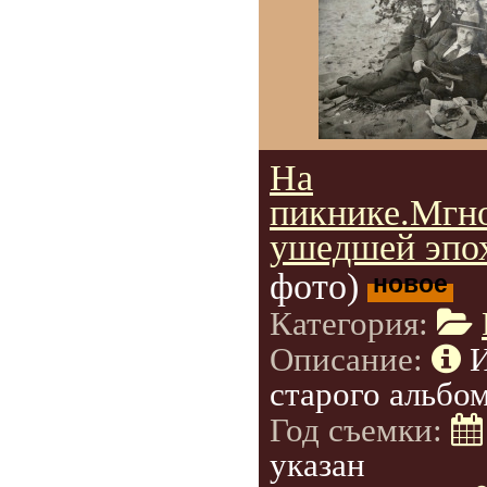
На
пикнике.Мгн
ушедшей эпо
фото)
новое
Категория:
Описание:
старого альбом
Год съемки:
указан