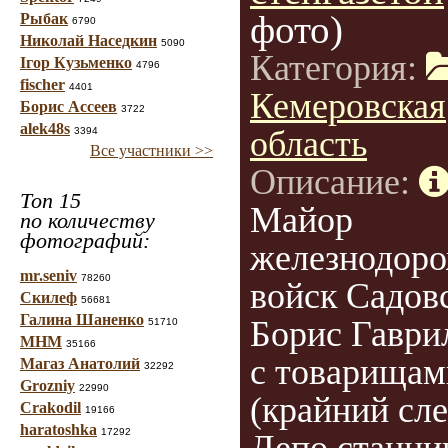
фото)
Рыбак
6790
Николай Наседкин
5090
Категория:
Ігор Кузьменко
4796
fischer
4401
Кемеровская
Борис Ассеев
3722
alek48s
область
3394
Все участники >>
Описание:
Топ 15
Майор
по количеству
фотографий:
железнодор
mr.seniv
78260
войск Садов
Скилеф
56681
Галина Шаненко
Борис Гаври
51710
МНМ
35166
с товарищам
Магаз Анатолий
32292
Grozniy
22990
(крайний сле
Crakodil
19166
haratoshka
17292