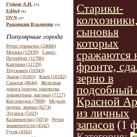
Гудков А.И.
Старики-
274
Ed4x4
261
колхозники
OVN
237
Рыковкин Владимир
225
сыновья
Популярные города
которых
Ретро открытки (24086)
сражаются 
Москва (12939)
Санкт-
Петербург (11780)
фронте, сда
Картины (11729)
Трускавец (10343)
зерно в
Львов (10183)
Киев (10182)
Саратов (8644)
Железная
подсобный
дорога (поезда, паровозы,
локомотивы, вагоны) (7127)
Красной А
Кисловодск (7008)
Медали,
ордена, значки (6274)
из личных
Луганск (5103)
Калининград (5074)
Ретро
запасов
(1 
знаменитости (4542)
Гусев (4162)
Категория: