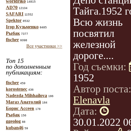
Депо станци
worldriko
14815
AD70
Тайга.1952 г
12104
SAFARI
11552
Всю жизнь
Spektor
8532
Ігор Кузьменко
8485
посвятил
Рыбак
7377
fischer
6098
железной
Все участники >>
дороге....
Топ 15
Год съемки:
по дополненным
публикациям:
1952
fischer
459
Автор поста
korostenec
436
Nadezda Mihhailova
Elenavla
186
Магаз Анатолий
184
Дата:
Борис Ассеев
178
Рыбак
156
30.01.2022 0
ggeolog
88
kuban46
59