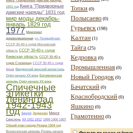
Книга "Придворные дамские наряды"
Книга "Придворные
Топки
1831 год
(0)
дамские наряды" 1831 год
Полысаево
мир моды декабрь-
(0)
январь 1829 год
Гурьевск
1977
(198)
Мемориал
Калтан
(1)
дореволюционная
ул. Полицейская.
СССР 30-40-х годов Московская
Тайга
(25)
СССР 30-40-х годов
область
Кедровка
Киевская область
СССР 30-40-х
(0)
годов Сталинрад
СССР 30-40-х годов
Промышленная
(0)
Крым
Введенский женский монастырь
Новый Городок
Орёл начало ХХ века
Богоявленская
(0)
церковь Орёл начало ХХ века
Спичечные
Бачатский
(0)
этикетки
Краснобродский
Ленинград
(0)
1942-1943
Яшкино
(0)
год
Минск
Зингер
Людиново
Грамотеино
(0)
Свислочь
XX 1911 1912
1899 1900 1907
Общий план города Рязани 1904 год
Вознесенская церковь Рязань начало
Фильтр по годам съёмки