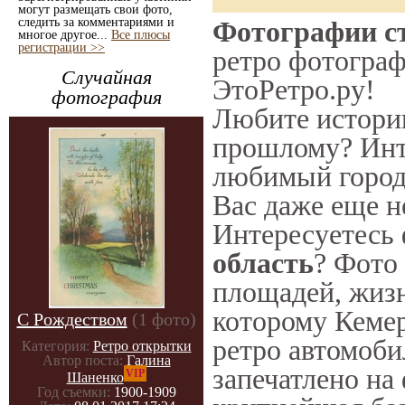
могут размещать свои фото,
следить за комментариями и
Фотографии ст
многое другое...
Все плюсы
регистрации >>
ретро фотограф
Случайная
ЭтоРетро.ру!
фотография
Любите историю
прошлому? Инт
любимый город 
Вас даже еще н
Интересуетесь
область
? Фото 
площадей, жизн
которому Кемер
С Рождеством
(1 фото)
ретро автомоби
Категория:
Ретро открытки
Автор поста:
Галина
запечатлено на
VIP
Шаненко
Год съемки:
1900-1909