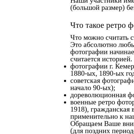
Наши участники име
(большой размер) бе
Что такое ретро ф
Что можно считать 
Это абсолютно любы
фотографии начинает
считается историей. 
фотографии г. Кемер
1880-ых, 1890-ых го
советская фотография
начало 90-ых);
дореволюционная фот
военные ретро фотор
1918), гражданская 
применительно к наш
Обращаем Ваше вним
(для поздних период