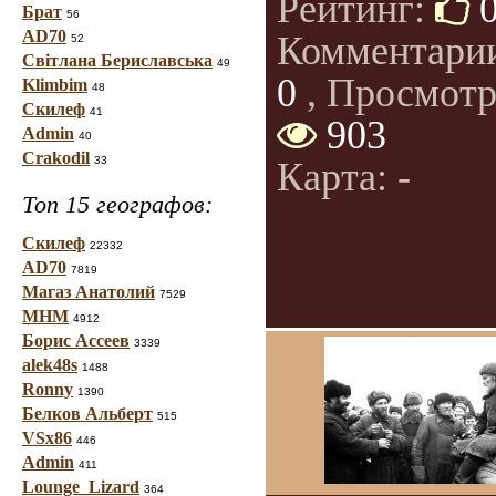
Рейтинг:
Брат
56
AD70
Комментари
52
Світлана Бериславська
49
0
, Просмотр
Klimbim
48
Скилеф
41
903
Admin
40
Crakodil
33
Карта: -
Топ 15 географов:
Скилеф
22332
AD70
7819
Магаз Анатолий
7529
МНМ
4912
Борис Ассеев
3339
alek48s
1488
Ronny
1390
Белков Альберт
515
VSx86
446
Admin
411
Lounge_Lizard
364