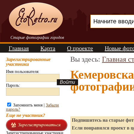
Старые фотографии городов
Главная
Карта
О проекте
Новые фот
Вы здесь:
Главная с
Зарегистрированные
участники
Кемеровска
Имя пользователя:
фотографи
Пароль:
Запомнить меня |
Забыли
пароль?
Еще не участник?
Подпишитесь на старые фото
Если понравился проект в ц
Зарегистрированные участники