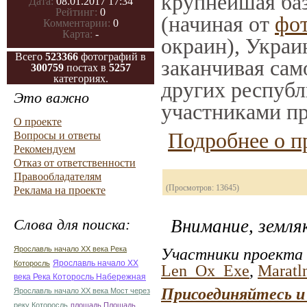
крупнейшая баз
Дата:
08.01.2017 17:34
Рейтинг:
0
(начиная от
фо
Комментарии:
0
Карта:
-
окраин), Украи
Всего
523366
фотографий в
заканчивая само
300759
постах в
5257
категориях.
других республ
Это важно
участниками пр
О проекте
Подробнее о п
Вопросы и ответы
Рекомендуем
Отказ от ответственности
Правообладателям
(Просмотров: 13645)
Реклама на проекте
Слова для поиска:
Внимание, земля
Ярославль начало ХХ века Река
Участники проекта 
Ярославль начало ХХ
Которосль
Len_Ox_Exe
,
Maratl
века Река Которосль Набережная
Присоединяйтесь и
Ярославль начало ХХ века Мост через
реку Которосль
площадь Площадь