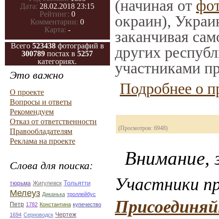
(начиная от
фо
Дата:
28.02.2018 23:15
Рейтинг:
0
окраин), Украи
Комментарии:
0
Карта:
-
заканчивая само
Всего
523438
фотографий в
других республ
300789
постах в
5257
категориях.
участниками пр
Это важно
Подробнее о п
О проекте
Вопросы и ответы
Рекомендуем
Отказ от ответственности
(Просмотров: 6948)
Правообладателям
Реклама на проекте
Внимание, з
Слова для поиска:
Участники пр
Тольятти
Жигулевск
тюрьма
Мелеуз
Диканька
троллейбус
Присоединяй
Петр
1782
Константина
купечество
Чертеж
1694
Серноводск