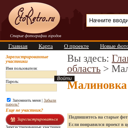
Старые фотографии городов
Главная
Карта
О проекте
Новые фот
Вы здесь:
Гла
Зарегистрированные
участники
область
> Мал
Имя пользователя:
Малиновка
Пароль:
Запомнить меня |
Забыли
пароль?
Еще не участник?
Подпишитесь на старые фото
Если понравился проект в ц
Зарегистрированные участники