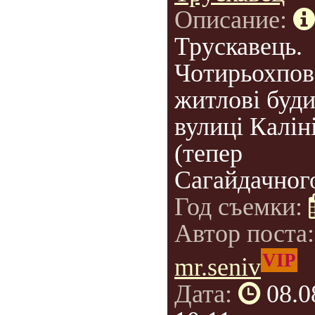
Описание:
Трускавець.
Чотирьохпов
житлові буд
вулиці Калін
(тепер
Сагайдачного
Год съемки:
Автор поста
VIP
mr.seniv
Дата:
08.0