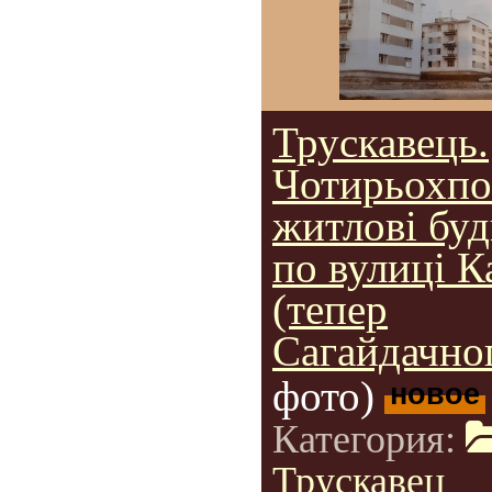
Трускавець.
Чотирьохпо
житлові бу
по вулиці К
(тепер
Сагайдачног
фото)
новое
Категория:
Трускавец