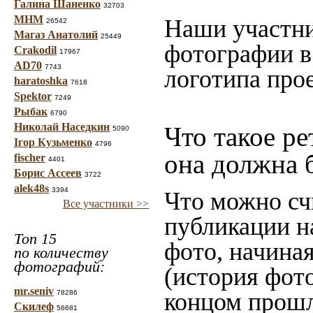
Галина Шаненко
32703
МНМ
Наши участни
26542
Магаз Анатолий
25449
фотографии в
Crakodil
17967
AD70
7743
логотипа прое
haratoshka
7618
Spektor
7249
Рыбак
6790
Николай Наседкин
Что такое ре
5090
Ігор Кузьменко
4796
она должна 
fischer
4401
Борис Ассеев
3722
alek48s
3394
Что можно сч
Все участники >>
публикации н
Топ 15
фото, начина
по количеству
фотографий:
(история фото
mr.seniv
концом прошло
78286
Скилеф
56681