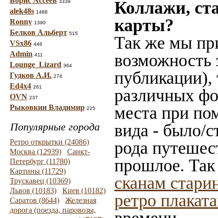
Борис Ассеев
Коллажи, ст
3339
alek48s
1488
карты?
Ronny
1390
Белков Альберт
515
Так же мы пр
VSx86
446
Admin
возможность 
411
Lounge_Lizard
364
публикации),
Гудков А.И.
274
Ed4x4
261
различных фот
OVN
237
Рыковкин Владимир
места при по
225
Популярные города
вида - было/с
Ретро открытки (24086)
рода путешес
Москва (12939)
Санкт-
прошлое. Так
Петербург (11780)
Картины (11729)
сканам стари
Трускавец (10369)
Львов (10183)
Киев (10182)
ретро плакат
Саратов (8644)
Железная
дорога (поезда, паровозы,