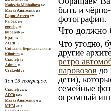
Обращаем Ваш
Nadezda Mihhailova
186
быть и чёрно-
Магаз Анатолий
184
Борис Ассеев
фотографии.
178
Рыбак
156
ggeolog
Что должно 
88
kuban46
59
Брат
56
Что угодно, б
AD70
52
Світлана Бериславська
49
другие архит
Klimbim
48
ретро автомо
Скилеф
41
Admin
40
паровозов
до 
Crakodil
33
дети), которы
Топ 15 географов:
семейные фот
Скилеф
22332
огромный инт
AD70
7819
Магаз Анатолий
7529
МНМ
4912