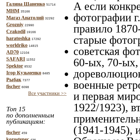
А если конкре
Галина Шаненко
51714
МНМ
35166
фотографии г.
Магаз Анатолий
32292
Grozniy
правило 1870-
22990
Crakodil
19166
старые фотог
haratoshka
17292
worldriko
14815
советская фот
AD70
12104
SAFARI
60-ых, 70-ых,
11552
Spektor
8532
дореволюцион
Ігор Кузьменко
8485
Рыбак
7377
военные ретр
fischer
6098
и первая миро
Все участники >>
1922/1923), в
Топ 15
по дополненным
применительн
публикациям:
(1941-1945),
fischer
459
korostenec
436