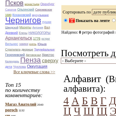
Псков
монастыри
Оренбург
Саратов
Ольгинский
Сергиевское
Сортировать по
Кохановский
1680
мусульмане
Чернигов
Показать на ленте
пушки
Мазепы
Вал
Шведской
Антония
Найдено:
0
ретро фотографий
Древний
НИКОЛОГОРЫ
Елены
Архангельск
1776
острог
замки
Вильнюс
князь
Юрьев
Стратилата
дворище
Триумфальные
Посмотреть д
Георгиевский
Автовокзал
Христос
Пенза
сверху
Календарь
Оккупация
дети
Чухлома
Все ключевые слова >>
Алфавит
(Вы
Топ 15
алфавита):
по количеству
комментариев:
4
А
Б
В
Г
Магаз Анатолий
2040
Ц
Ч
Ш
Щ
poroch
1132
sm