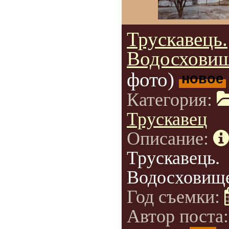
Трускавець.
Водосховищ
фото)
новое
Категория:
Трускавец
Описание:
Трускавець.
Водосховище
Год съемки:
Автор поста