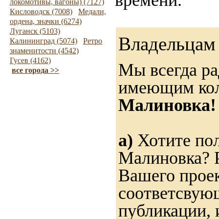
времени.
локомотивы, вагоны) (7127)
Кисловодск (7008)
Медали,
ордена, значки (6274)
Луганск (5103)
Владельцам 
Калининград (5074)
Ретро
знаменитости (4542)
Гусев (4162)
Мы всегда ра
все города >>
имеющим ко
Малиновка!
а)
Хотите пол
Малиновка? Р
Вашего проек
соответсвую
публикации, 