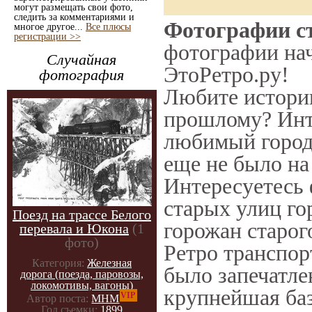
могут размещать свои фото,
следить за комментариями и
Фотографии ст
многое другое...
Все плюсы
регистрации >>
фотографии нач
Случайная
ЭтоРетро.ру!
фотография
Любите историю
прошлому? Инт
любимый город 
еще не было на
Интересуетесь
старых улиц го
Поезд на трассе Белого
горожан старог
перевала и Юкона
(1
фото)
Ретро транспорт
Категория:
Железная
было запечатле
дорога (поезда, паровозы,
локомотивы, вагоны)
крупнейшая баз
VIP
Автор поста:
МНМ
Год съемки:
1899