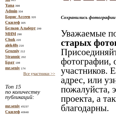
865
Yana
398
Admin
334
Борис Ассеев
Сохранились фотографии 
320
Скилеф
305
Белков Альберт
299
Уважаемые по
МНМ
298
Chuk
старых фото
220
alek48s
216
Присоединяйт
Grozniy
212
Strannic
202
фотографии, 
Брат
198
участников. 
mr.seniv
174
Все участники >>
адрес, или уз
Топ 15
пожалуйста, 
по количеству
проекта, а та
публикаций:
благодарны.
mr.seniv
45237
Скилеф
40848