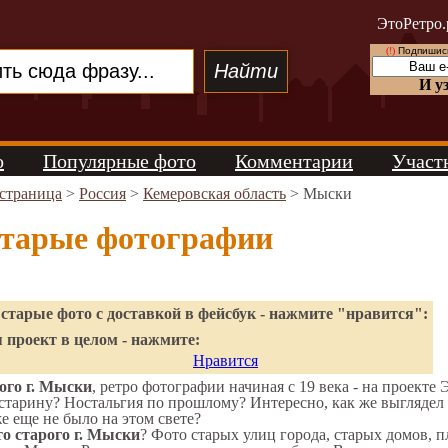
ЭтоРетро.
(!)
Подпишись
И у
о
Популярные фото
Комментарии
Участ
 страница
>
Россия
>
Кемеровская область
> Мыски
тарые фотографии
старые фото с доставкой в фейсбук - нажмите "нравится":
 проект в целом - нажмите:
Нравится
ого г. Мыски
, ретро фотографии начиная с 19 века - на проекте 
старину? Ностальгия по прошлому? Интересно, как же выгляде
же еще не было на этом свете?
о старого г. Мыски
? Фото старых улиц города, старых домов, 