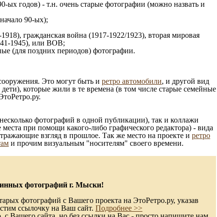
0-ых годов) - т.н. очень старые фотографии (можно назвать и
 начало 90-ых);
1918), гражданская война (1917-1922/1923), вторая мировая
941-1945), или ВОВ;
ые (для поздних периодов) фотографии.
 сооружения. Это могут быть и
ретро автомобили
, и другой вид
ети), которые жили в те времена (в том числе старые семейные
ЭтоРетро.ру.
несколько фотографий в одной публикации), так и коллажи
 места при помощи какого-либо графического редактора) - вида
отражающие взгляд в прошлое. Так же место на проекте и
ретро
там
и прочим визуальным "носителям" своего времени.
инных фотографий г. Мыски!
тарых фотографий с Вашего проекта на ЭтоРетро.ру, указав
стим ссылочку на Ваш сайт.
Подробнее >>
с Вашего сайта, но без ссылки на Вас - просто напишите нам