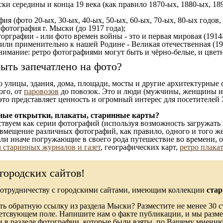
ки середины и конца 19 века (как правило 1870-ых, 1880-ых, 189
ия (фото 20-ых, 30-ых, 40-ых, 50-ых, 60-ых, 70-ых, 80-ых годов,
отография г. Мыски (до 1917 года);
орграфии - или фото времен войны - это и первая мировая (1914-
 или применительно к нашей Родине - Великая отечественная (1
имание: ретро фотографиями могут быть и чёрно-белые, и цветн
ыть запечатлено на фото?
то улицы, здания, дома, площади, мосты и другие архитектурные
ого, от
паровозов
до повозок. Это и люди (мужчины, женщины и д
это представляет ценность и огромный интерес для посетителей 
ные открытки, плакаты, старинные карты?
твуем как серии фотографий (используя возможность загружать 
вмещение различных фотографий, как правило, одного и того же
 или иначе погружающие в своего рода путешествие во времени, 
 старинных журналов и газет
, географических карт,
ретро плака
городских сайтов!
сотрудничеству с городскими сайтами, имеющим коллекции
стар
ь обратную ссылку из раздела Мыски? Разместите не менее 30 с
ветсвующем поле. Напишите нам о факте публикации, и мы разме
в разделе фотографии, которые были взяты, по Вашему мнению, 