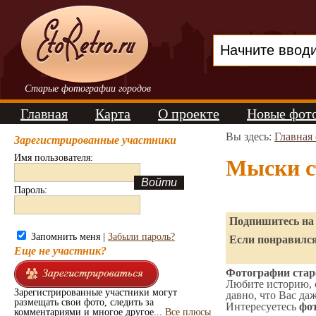
Старые фотографии городов
Главная
Карта
О проекте
Новые фот
Вы здесь:
Главная
Зарегистрированные участники
Имя пользователя:
Мыски с
Пароль:
Подпишитесь на 
Запомнить меня |
Забыли пароль?
Если понравился
Еще не участник?
Фотографии стар
Любите историю, 
Зарегистрированные участники могут
давно, что Вас да
размещать свои фото, следить за
Интересуетесь
фот
комментариями и многое другое...
Все плюсы