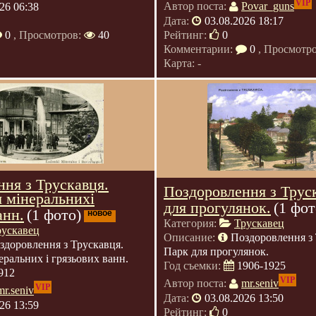
VIP
26 06:38
Автор поста:
Povar_guns
Дата:
03.08.2026 18:17
0
, Просмотров:
40
Рейтинг:
0
Комментарии:
0
, Просмотр
Карта: -
ня з Трускавця.
Поздоровлення з Трус
 мінеральнихі
для прогулянок.
(1 фот
анн.
(1 фото)
новое
Категория:
Трускавец
рускавец
Описание:
Поздоровлення з 
здоровлення з Трускавця.
Парк для прогулянок.
еральних і грязьових ванн.
Год съемки:
1906-1925
912
VIP
Автор поста:
mr.seniv
VIP
mr.seniv
Дата:
03.08.2026 13:50
26 13:59
Рейтинг:
0