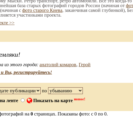
ому Мыски. Ретро транспорт, ретро автомобили. Все это когда-то
пнейшая база старых фотографий городов России (начиная от
фо
(начиная с
фото старого Киева
, заканчивая самой глубинкой), Бе
лняется участниками проекта.
екте >>
емляки!
а из этого города:
анатолий комаров
,
Герой
и Вы, регистрируйтесь!
по
новое!
на ленте
Показать на карте
фотографий на
0
страницах. Показаны фото: с 0 по 0.