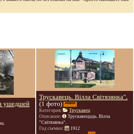
Трускавець. Вілла Світязянка".
я ушедшей
(1 фото)
новое
Категория:
Трускавец
Описание:
Трускавеццць. Вілла
"Світязянка".
ма.
Год съемки:
1912