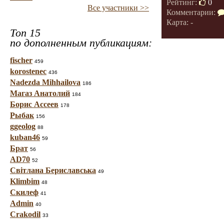
Рейтинг:
0
Все участники >>
Комментарии:
Карта: -
Топ 15
по дополненным публикациям:
fischer
459
korostenec
436
Nadezda Mihhailova
186
Магаз Анатолий
184
Борис Ассеев
178
Рыбак
156
ggeolog
88
kuban46
59
Брат
56
AD70
52
Світлана Бериславська
49
Klimbim
48
Скилеф
41
Admin
40
Crakodil
33