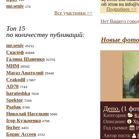
об этом на info@e
mr.seniv
174
Подробнее >>
Все участники >>
Нет Вашего город
Топ 15
по количеству публикаций:
Новые фото
mr.seniv
45211
Скилеф
40848
Галина Шаненко
32703
МНМ
26542
Магаз Анатолий
25449
Crakodil
17967
AD70
7743
haratoshka
7618
Spektor
7249
Рыбак
Депо.
(1 фо
6790
Николай Наседкин
5090
Категория:
К
Ігор Кузьменко
Описание:
Ху
4796
fischer
Год съемки:
1
4401
Борис Ассеев
Автор поста:
3722