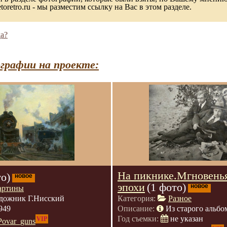
toretro.ru - мы разместим ссылку на Вас в этом разделе.
а?
графии на проекте:
На пикнике.Мгновень
то)
новое
эпохи
(1 фото)
новое
артины
дожник Г.Нисский
Категория:
Разное
949
Описание:
Из старого альбо
Год съемки:
не указан
VIP
Povar_guns