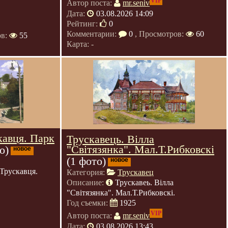
VIP
Автор поста:
mr.seniv
Дата:
03.08.2026 14:09
Рейтинг:
0
Комментарии:
0
, Просмотров:
60
ов:
55
Карта: -
кавця. Парк
Трускавець. Вілла
"Світязянка". Мал.Т.Рибковскі
о)
новое
(1 фото)
новое
Трускавця.
Категория:
Трускавец
Описание:
Трускавеь. Вілла
"Світязянка". Мал.Т.Рибковскі.
Год съемки:
1925
VIP
Автор поста:
mr.seniv
Дата:
03.08.2026 13:43