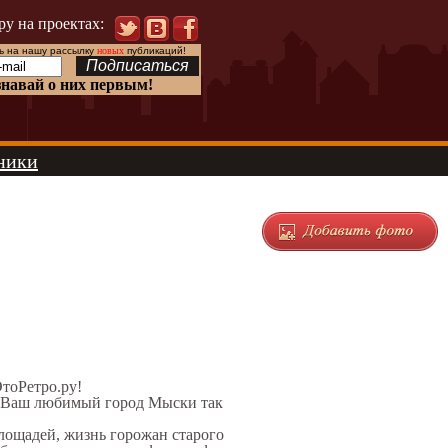
ру на проектах:
 на нашу рассылку
новых
публикаций!
знавай о них первым!
ники
ЭтоРетро.ру!
л Ваш любимый город Мыски так
площадей, жизнь горожан старого