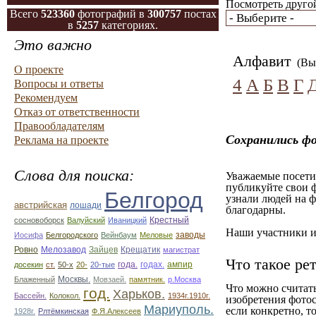
Посмотреть другой
Всего
523360
фотографий в
300757
постах
в
5257
категориях.
Это важно
Алфавит
(Вы 
О проекте
4
А
Б
В
Г
Вопросы и ответы
Рекомендуем
Отказ от ответственности
Правообладателям
Сохранились ф
Реклама на проекте
Слова для поиска:
Уважаемые посетит
публикуйте свои ф
Белгород
узнали людей на ф
австрийская
лошади
благодарны.
Крестный
сосновоборск
Валуйский
Иваницкий
Наши участники им
заводы
Иосифа
Белгородского
Вейнбаум
Меловые
Ровно
Мелозавод
Зайцев
Крещатик
магистрат
Что такое ре
года.
годах.
ампир
досекин
ст.
50-х
20-
20-тые
Москвы.
Блаженный
Мовзаей.
памятник.
р.Москва
Что можно считат
год.
Харьков.
Бассейн.
Колокол.
1934г.1910г.
изобретения фотос
Мариуполь.
если конкретно, то
1928г.
Рлтёмкинская
Ф.Я.Алексеев