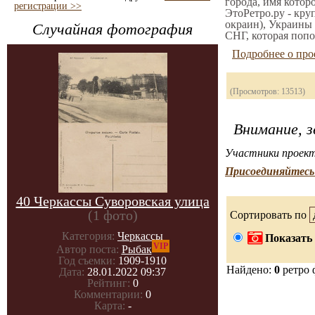
города, имя котор
регистрации >>
ЭтоРетро.ру - кру
окраин), Украины 
Случайная фотография
СНГ, которая попо
Подробнее о про
(Просмотров: 13513)
Внимание, з
Участники проект
Присоединяйтесь 
40 Черкассы Суворовская улица
(1 фото)
Сортировать по
Категория:
Черкасcы
Показать 
VIP
Автор поста:
Рыбак
Год съемки:
1909-1910
Найдено:
0
ретро 
Дата:
28.01.2022 09:37
Рейтинг:
0
Комментарии:
0
Карта:
-