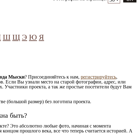
Ч
Ш
Щ
Э
Ю
Я
рода Мыски
? Присоединяйтесь к нам,
регистрируйтесь
,
. Если Вы узнали место на старой фотографии, адрес, или
. Участники проекта, а так же простые посетители будут Вам
е (большой размер) без логотипа проекта.
жна быть?
кте? Это абсолютно любые фото, начиная c момента
 концом прошлого века, все что теперь считается историей. А