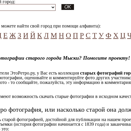
 город:
можете найти свой город при помощи алфавита):
Д
Е
Ж
З
И
Й
К
Л
М
Н
О
П
Р
С
Т
У
Ф
Х
Ц
отографии старого города Мыски? Помогите проекту!
ели ЭтоРетро.ру, у Вас есть коллекция
старых фотографий го
отографии, оценивайте и комментируйте фото других участников
ото - то сообщайте, пожалуйста, эту информацию в комментариях
еют возможность скачать старые фотографии в исходном качеств
тро фотография, или насколько старой она дол
ь старой фотографией, достойной для публикации на нашем прое
ъемки (история фотографии начинается с 1839 года) и заканчивая
 это: