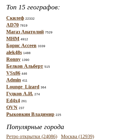
Топ 15 географов:
Скилеф
22332
AD70
7819
Магаз Анатолий
7529
МНМ
4912
Борис Ассеев
3339
alek48s
1488
Ronny
1390
Белков Альберт
515
VSx86
446
Admin
411
Lounge_Lizard
364
Гудков А.И.
274
Ed4x4
261
OVN
237
Рыковкин Владимир
225
Популярные города
Ретро открытки (24086)
Москва (12939)