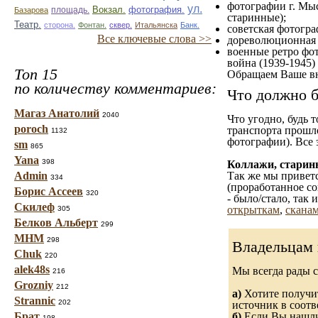
фотографии г. Мыс
ул.
Вокзал.
фотография.
площадь.
Базарова
старинные);
Театр.
сторона.
Фонтан.
сквер.
Итальянска
Банк.
советская фотограф
Все ключевые слова >>
дореволюционная ф
военные ретро фот
война (1939-1945)
Топ 15
Обращаем Ваше вн
по количеству комментариев:
Что должно б
Магаз Анатолий
2040
Что угодно, будь 
poroch
транспорта прошл
1132
фотографии). Все 
sm
865
Yana
398
Коллажи, старин
Admin
Так же мы приветс
334
(проработанное со
Борис Ассеев
320
- было/стало, так
Скилеф
открыткам
,
сканам
305
Белков Альберт
299
МНМ
298
Владельцам 
Chuk
220
alek48s
Мы всегда рады 
216
Grozniy
212
а)
Хотите получит
Strannic
202
источник в соот
Брат
б)
Если Вы нашли 
198