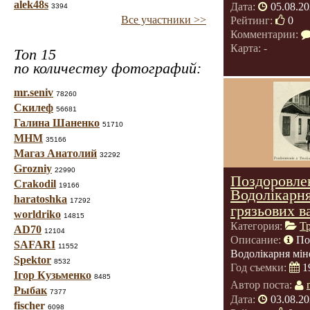
alek48s
Дата:
05.08.20
3394
Все участники >>
Рейтинг:
0
Комментарии:
Карта: -
Топ 15
по количеству фотографий:
mr.seniv
78260
Скилеф
56681
Галина Шаненко
51710
МНМ
35166
Магаз Анатолий
32292
Grozniy
22990
Поздоровлен
Crakodil
19166
Водолікарня
haratoshka
17292
грязьових в
worldriko
14815
Категория:
Т
AD70
12104
Описание:
По
SAFARI
11552
Водолікарня мін
Spektor
8532
Год съемки:
1
Ігор Кузьменко
8485
Автор поста:
Рыбак
7377
Дата:
03.08.20
fischer
6098