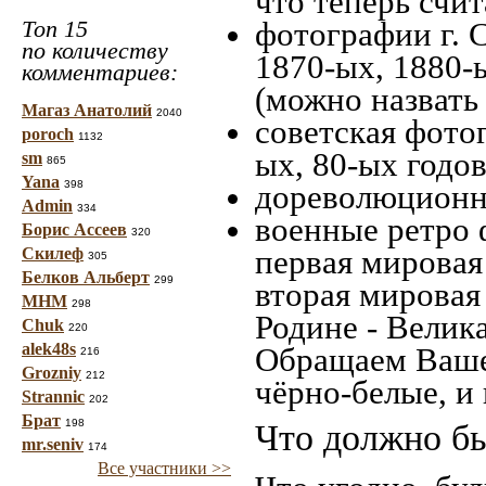
что теперь счит
Топ 15
фотографии г. 
по количеству
1870-ых, 1880-ы
комментариев:
(можно назвать
Магаз Анатолий
2040
советская фотог
poroch
1132
ых, 80-ых годов
sm
865
Yana
398
дореволюционна
Admin
334
военные ретро 
Борис Ассеев
320
первая мировая 
Скилеф
305
Белков Альберт
299
вторая мировая
МНМ
298
Родине - Велик
Chuk
220
alek48s
Обращаем Ваше
216
Grozniy
212
чёрно-белые, и
Strannic
202
Брат
198
Что должно бы
mr.seniv
174
Все участники >>