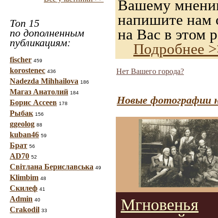
Вашему мнению,
напишите нам о
Топ 15
на Вас в этом р
по дополненным
публикациям:
Подробнее >
fischer
459
korostenec
Нет Вашего города?
436
Nadezda Mihhailova
186
Магаз Анатолий
184
Новые фотографии н
Борис Ассеев
178
Рыбак
156
ggeolog
88
kuban46
59
Брат
56
AD70
52
Світлана Бериславська
49
Klimbim
48
Скилеф
41
Admin
Мгновенья
40
Crakodil
33