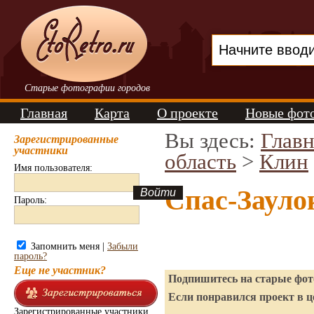
Старые фотографии городов
Главная
Карта
О проекте
Новые фот
Вы здесь:
Главн
Зарегистрированные
участники
область
>
Клин
Имя пользователя:
Спас-Зауло
Пароль:
Запомнить меня |
Забыли
пароль?
Еще не участник?
Подпишитесь на старые фото
Если понравился проект в ц
Зарегистрированные участники