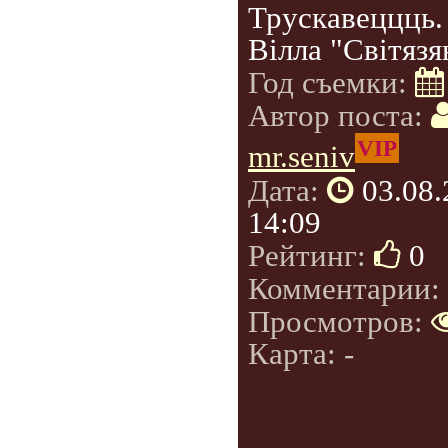
Трускавеццць.
Вілла "Світязя
Год съемки:
Автор поста:
VIP
mr.seniv
Дата:
03.08
14:09
Рейтинг:
0
Комментарии:
Просмотров:
Карта: -