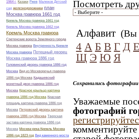
Посмотреть дру
1964 г.
Казаки
Ржев
Малюков Детский
план
сад
железнодорожники
Москва гравюра 1661 год
Кремль Москва гравюра 1661 год
Кремль Москва гравюра 1662 год
Алфавит
(Вы 
Кремль Москва гравюра
Сретенские ворота Земляного города
4
А
Б
В
Г
Д
Москва гравюра
Внутренность Кремля
Потешный дворец
Москва гравюра
Щ
Э
Ю
Я
Москва гравюра 1886 год
Головинский дворец гравюра 1886 год
Москва
Вид из Москворечья гравюра
1886 год Москва
Кадашевский
Сохранились фотографии 
монетный двор гравюра 1886 год
Москва
Красное крыльцо картина
гравюра 1886 год Москва
Красная
Уважаемые посе
площадь картина гравюра 1886 год
фотографий го
Москва
Петровский дворец картина
гравюра 1886 год Москва
Тверская
регистрируйтес
застава картина гравюра 1886 год
комментируйте 
Москва
Москва-река Кремль Москва
старой фотограф
1886 год 1823 год
Вид каменного моста