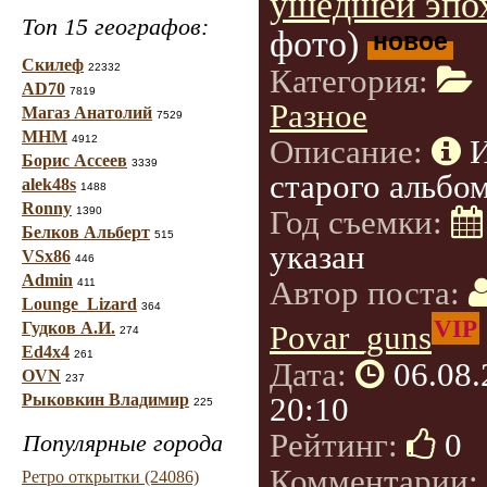
ушедшей эпо
Топ 15 географов:
фото)
новое
Скилеф
22332
Категория:
AD70
7819
Разное
Магаз Анатолий
7529
МНМ
4912
Описание:
Борис Ассеев
3339
старого альбом
alek48s
1488
Ronny
Год съемки:
1390
Белков Альберт
515
указан
VSx86
446
Admin
Автор поста:
411
Lounge_Lizard
364
VIP
Гудков А.И.
Povar_guns
274
Ed4x4
261
Дата:
06.08
OVN
237
20:10
Рыковкин Владимир
225
Рейтинг:
0
Популярные города
Комментарии:
Ретро открытки (24086)