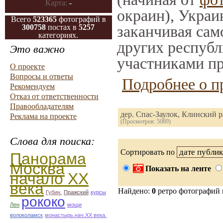
Карта:
-
окраин), Украи
Всего
523365
фотографий в
заканчивая само
300758
постах в
5257
категориях.
других республ
Это важно
участниками пр
О проекте
Вопросы и ответы
Подробнее о п
Рекомендуем
Отказ от ответственности
Правообладателям
дер. Спас-Заулок, Клинский 
Реклама на проекте
(Просмотров: 5089)
Слова для поиска:
Сортировать по
Панорама
Москва
Показать на ленте
начало ХХ
века
Найдено:
0
ретро фотографий
Губин.
Пражский
курсы
рококо
Лен
мощи
волоколамск
монастырь.нач.ХХ века.