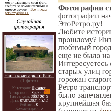
могут размещать свои фото,
Фотографии ст
следить за комментариями и
многое другое...
Все плюсы
регистрации >>
фотографии нач
Случайная
ЭтоРетро.ру!
фотография
Любите историю
прошлому? Инт
любимый город 
еще не было на
Интересуетесь
старых улиц го
Наша кочегарка и баня.
горожан старог
(1 фото)
Ретро транспорт
Категория:
Луганск
VIP
было запечатле
Автор поста:
Spektor
Год съемки:
2002-2015
крупнейшая баз
Дата:
07.07.2021 15:12
Рейтинг:
0
(начиная от
фо
Комментарии:
0