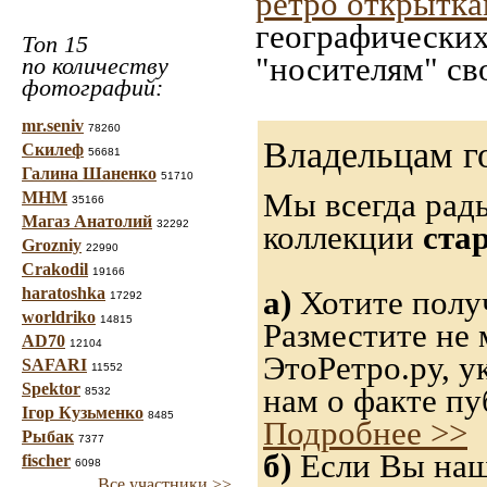
ретро открытк
географических
Топ 15
"носителям" св
по количеству
фотографий:
mr.seniv
78260
Владельцам г
Скилеф
56681
Галина Шаненко
51710
Мы всегда рад
МНМ
35166
Магаз Анатолий
32292
коллекции
ста
Grozniy
22990
Crakodil
19166
haratoshka
а)
Хотите получ
17292
worldriko
14815
Разместите не 
AD70
12104
ЭтоРетро.ру, 
SAFARI
11552
Spektor
нам о факте пу
8532
Ігор Кузьменко
8485
Подробнее >>
Рыбак
7377
б)
Если Вы нашл
fischer
6098
Все участники >>