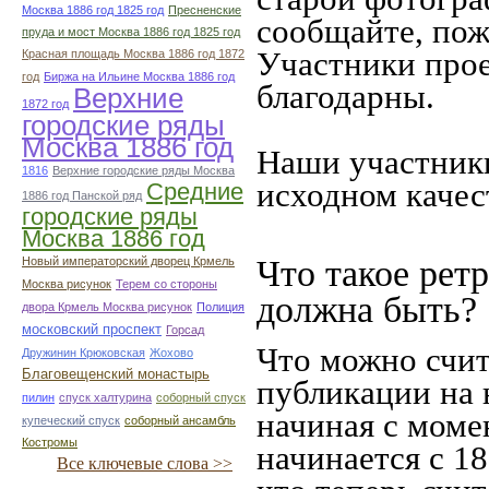
Москва 1886 год 1825 год
Пресненские
сообщайте, пож
пруда и мост Москва 1886 год 1825 год
Участники прое
Красная площадь Москва 1886 год 1872
год
Биржа на Ильине Москва 1886 год
благодарны.
Верхние
1872 год
городские ряды
Москва 1886 год
Наши участники
1816
Верхние городские ряды Москва
исходном качес
Средние
1886 год Панской ряд
городские ряды
Москва 1886 год
Что такое рет
Новый императорский дворец Крмель
Москва рисунок
Терем со стороны
должна быть?
двора Крмель Москва рисунок
Полиция
московский проспект
Горсад
Что можно счит
Дружинин Крюковская
Жохово
Благовещенский монастырь
публикации на 
пилин
спуск халтурина
соборный спуск
начиная c моме
купеческий спуск
соборный ансамбль
Костромы
начинается с 18
Все ключевые слова >>