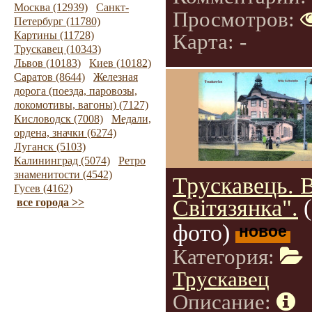
Москва (12939)
Санкт-
Просмотров:
Петербург (11780)
Карта: -
Картины (11728)
Трускавец (10343)
Львов (10183)
Киев (10182)
Саратов (8644)
Железная
дорога (поезда, паровозы,
локомотивы, вагоны) (7127)
Кисловодск (7008)
Медали,
ордена, значки (6274)
Луганск (5103)
Калининград (5074)
Ретро
знаменитости (4542)
Трускавець. 
Гусев (4162)
Світязянка".
все города >>
фото)
новое
Категория:
Трускавец
Описание: