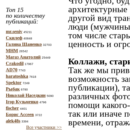
Что угодно, буд
архитектурные 
Топ 15
по количеству
другой вид тра
публикаций:
люди (мужчины,
mr.seniv
том числе стар
45211
Скилеф
40848
ценность и огр
Галина Шаненко
32703
МНМ
26542
Магаз Анатолий
25449
Коллажи, стар
Crakodil
17967
Так же мы прив
AD70
7743
haratoshka
возможность за
7618
Spektor
7249
публикации), т
Рыбак
6790
различных фото
Николай Наседкин
5090
Ігор Кузьменко
помощи какого-л
4796
fischer
4401
так или иначе 
Борис Ассеев
3722
времени, отраж
alek48s
3394
Все участники >>