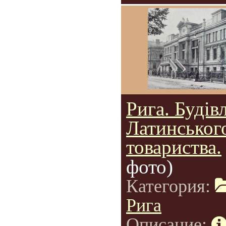
Рига. Будів
Латинськог
товариства.
фото)
Категория:
Рига
Описание: