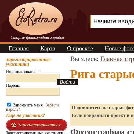
Старые фотографии городов
Главная
Карта
О проекте
Новые фот
Вы здесь:
Главная ст
Зарегистрированные
участники
Рига стары
Имя пользователя:
Пароль:
Запомнить меня |
Забыли
Подпишитесь на старые фото
пароль?
Еще не участник?
Если понравился проект в ц
Фотографии ст
Зарегистрированные участники