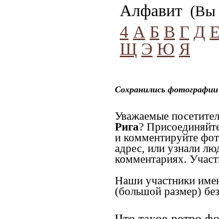
Алфавит
(Вы 
4
А
Б
В
Г
Д
Щ
Э
Ю
Я
Сохранились фотографии 
Уважаемые посетител
Рига
? Присоединяйте
и комментируйте фот
адрес, или узнали лю
комментариях. Участн
Наши участники имею
(большой размер) без
Что такое ретро ф