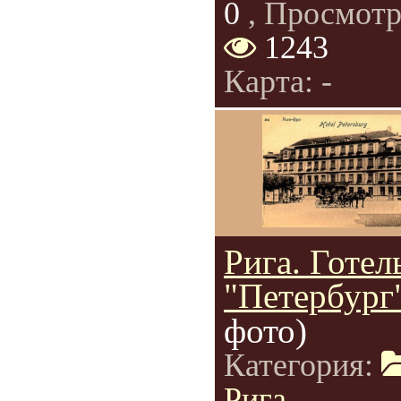
0
, Просмотр
1243
Карта: -
Рига. Готел
"Петербург"
фото)
Категория:
Рига