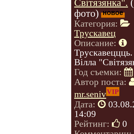
Світязянка".
фото)
новое
Категория:
Трускавец
Описание:
Трускавеццць.
Вілла "Світязя
Год съемки:
Автор поста:
VIP
mr.seniv
Дата:
03.08
14:09
Рейтинг:
0
Комментарии: