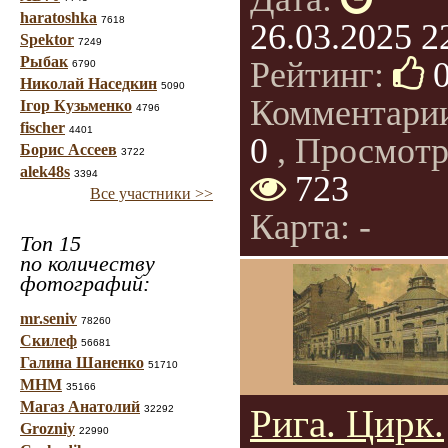
haratoshka
7618
26.03.2025 2
Spektor
7249
Рыбак
Рейтинг:
6790
Николай Наседкин
5090
Комментари
Ігор Кузьменко
4796
fischer
4401
0
, Просмотр
Борис Ассеев
3722
alek48s
3394
723
Все участники >>
Карта: -
Топ 15
по количеству
фотографий:
mr.seniv
78260
Скилеф
56681
Галина Шаненко
51710
МНМ
35166
Магаз Анатолий
Рига. Цирк.
32292
Grozniy
22990