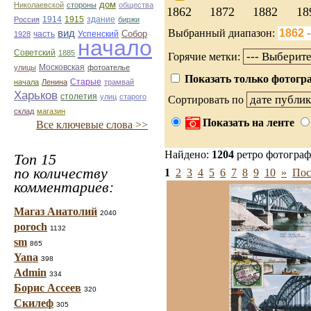
дом
Николаевской
стороны
общества
1862
1872
1882
18
1914
1915
здание
Россия
биржи
Выбранный диапазон:
вид
Собор
Успенский
1928
часть
начало
Советский
1885
Горячие метки:
улицы
Московская
фотоателье
Показать только фотогра
Старые
начала
Ленина
трамвай
Харьков
столетия
улиц
старого
Сортировать по
склад
магазин
Показать на ленте
Все ключевые слова >>
Найдено:
1204
ретро фотогра
Топ 15
по количеству
1
2
3
4
5
6
7
8
9
10
»
Пос
комментариев:
Магаз Анатолий
2040
poroch
1132
sm
865
Yana
398
Admin
334
Борис Ассеев
320
Скилеф
305