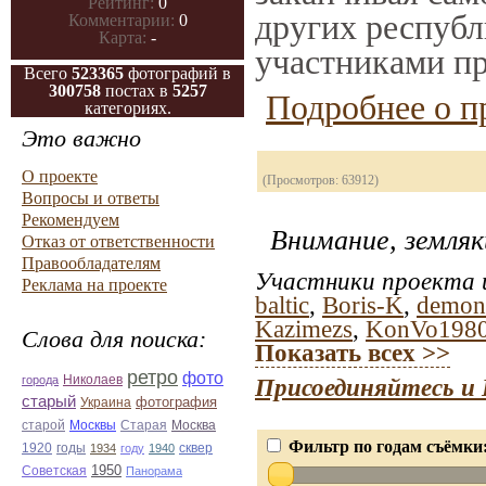
Рейтинг:
0
других республ
Комментарии:
0
Карта:
-
участниками пр
Всего
523365
фотографий в
300758
постах в
5257
Подробнее о п
категориях.
Это важно
О проекте
(Просмотров: 63912)
Вопросы и ответы
Рекомендуем
Внимание, земляк
Отказ от ответственности
Правообладателям
Участники проекта и
Реклама на проекте
baltic
,
Boris-K
,
demon
Kazimezs
,
KonVo198
Слова для поиска:
Показать всех >>
ретро
фото
Николаев
города
Присоединяйтесь и 
старый
фотография
Украина
Старая
Москва
старой
Москвы
Фильтр по годам съёмки
1920
годы
сквер
1934
году
1940
1950
Советская
Панорама