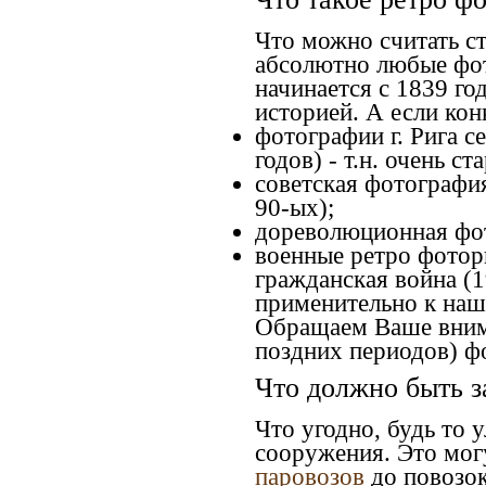
Что можно считать с
абсолютно любые фот
начинается с 1839 го
историей. А если конк
фотографии г. Рига с
годов) - т.н. очень 
советская фотография
90-ых);
дореволюционная фото
военные ретро фоторг
гражданская война (1
применительно к наше
Обращаем Ваше внима
поздних периодов) ф
Что должно быть з
Что угодно, будь то 
сооружения. Это мог
паровозов
до повозок