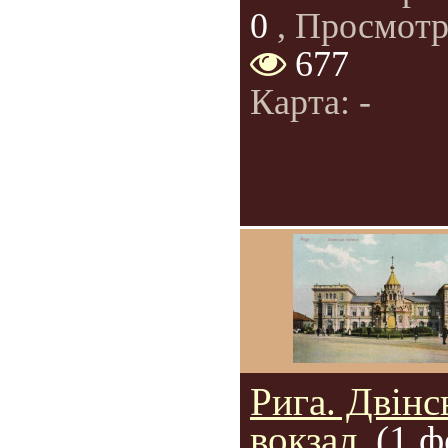
0
, Просмотр
677
Карта: -
Рига. Двінс
вокзал.
(1 ф