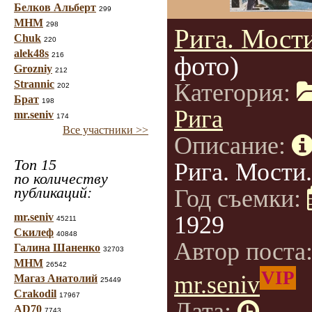
Белков Альберт
299
МНМ
298
Рига. Мости
Chuk
220
alek48s
216
фото)
Grozniy
212
Strannic
Категория:
202
Брат
198
Рига
mr.seniv
174
Все участники >>
Описание:
Топ 15
Рига. Мости.
по количеству
публикаций:
Год съемки:
mr.seniv
1929
45211
Скилеф
40848
Автор поста
Галина Шаненко
32703
МНМ
26542
VIP
mr.seniv
Магаз Анатолий
25449
Crakodil
17967
Дата:
AD70
7743