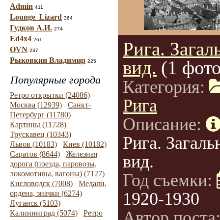
Admin
411
Lounge_Lizard
364
Гудков А.И.
274
Ed4x4
261
Рига. Загал
OVN
237
Рыковкин Владимир
вид.
(1 фото
225
Популярные города
Категория:
Ретро открытки (24086)
Рига
Москва (12939)
Санкт-
Петербург (11780)
Описание:
Картины (11728)
Трускавец (10343)
Рига. Загаль
Львов (10183)
Киев (10182)
Саратов (8644)
Железная
вид.
дорога (поезда, паровозы,
локомотивы, вагоны) (7127)
Год съемки:
Кисловодск (7008)
Медали,
ордена, значки (6274)
1920-1930
Луганск (5103)
Автор поста
Калининград (5074)
Ретро