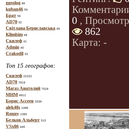
ggeolog
88
Комментари
kuban46
59
Брат
56
0
, Просмотр
AD70
52
Світлана Бериславська
862
49
Klimbim
48
Карта: -
Скилеф
41
Admin
40
Crakodil
33
Топ 15 географов:
Скилеф
22332
AD70
7819
Магаз Анатолий
7529
МНМ
4912
Борис Ассеев
3339
alek48s
1488
Ronny
1390
Белков Альберт
515
VSx86
446