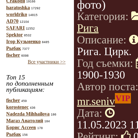
фото)
Crakodil
19166
haratoshka
17292
Категория:
worldriko
14815
AD70
12104
Рига
SAFARI
11552
Spektor
8532
Описание:
Ігор Кузьменко
8485
Рига. Цирк.
Рыбак
7377
fischer
6098
Год съемки:
Все участники >>
1900-1930
Топ 15
по дополненным
Автор поста
публикациям:
VIP
mr.seniv
fischer
459
korostenec
436
Дата:
Nadezda Mihhailova
186
Магаз Анатолий
11.05.2023 1
184
Борис Ассеев
178
Рейтинг:
Рыбак
156