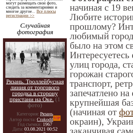
могут размещать свои фото,
начиная с 19 ве
следить за комментариями и
многое другое...
Все плюсы
Любите историю
регистрации >>
прошлому? Инт
Случайная
фотография
любимый город 
было на этом с
Интересуетесь
улиц города, с
горожан старог
Рязань. Троллейбусная
транспорт, ретр
линия от торгового
запечатлено на
городка в сторону
пристани на Оке.
(1
крупнейшая баз
фото)
(начиная от
фо
Категория:
Рязань
VIP
окраин), Украи
Автор поста:
Crakodil
Год съемки:
1967
заканчивая само
Дата:
03.08.2021 00:52