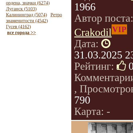
ордена, значки (6274)
1966
Луганск (5103)
Калининград (5074)
Ретро
Автор поста
знаменитости (4542)
Гусев (4162)
VIP
Crakodil
все города >>
Дата:
31.03.2025 2
Рейтинг:
Комментари
, Просмотро
790
Карта: -