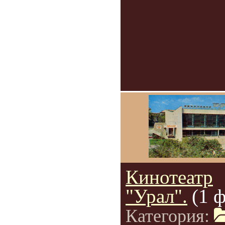
Кинотеатр
"Урал".
(1 
Категория: