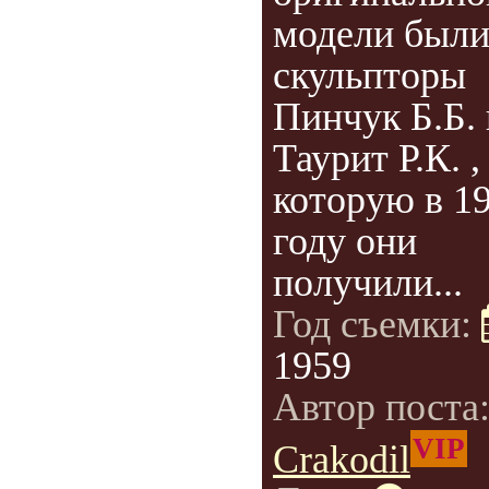
модели был
скульпторы
Пинчук Б.Б. 
Таурит Р.К. ,
которую в 1
году они
получили...
Год съемки:
1959
Автор поста
VIP
Crakodil