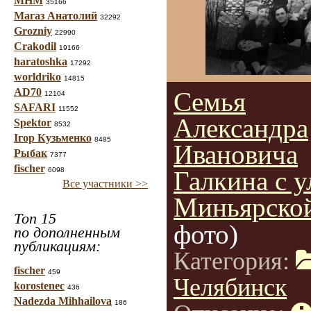
МНМ
35166
Магаз Анатолий
32292
Grozniy
22990
Crakodil
19166
haratoshka
17292
worldriko
14815
AD70
Семья
12104
SAFARI
11552
Александра
Spektor
8532
Ігор Кузьменко
8485
Ивановича
Рыбак
7377
fischer
6098
Галкина с 
Все участники >>
Миньярско
Топ 15
фото)
по дополненным
публикациям:
Категория:
fischer
459
Челябинск
korostenec
436
Nadezda Mihhailova
186