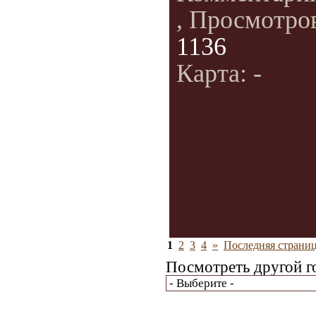
, Просмотро
1136
Карта: -
1
2
3
4
»
Последняя страниц
Посмотреть другой г