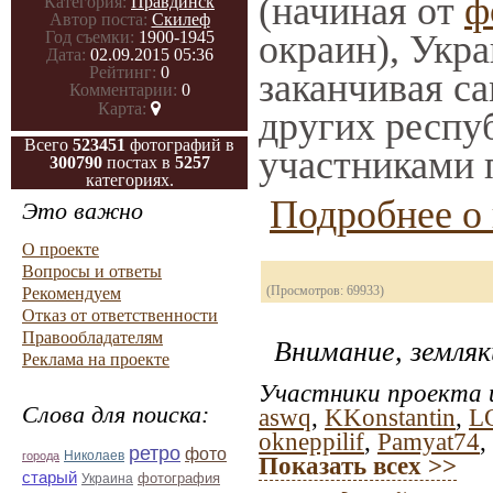
(начиная от
ф
Категория:
Правдинск
Автор поста:
Скилеф
Год съемки:
1900-1945
окраин), Укр
Дата:
02.09.2015 05:36
Рейтинг:
0
заканчивая са
Комментарии:
0
Карта:
других респу
Всего
523451
фотографий в
участниками 
300790
постах в
5257
категориях.
Подробнее о 
Это важно
О проекте
Вопросы и ответы
(Просмотров: 69933)
Рекомендуем
Отказ от ответственности
Правообладателям
Внимание, земляк
Реклама на проекте
Участники проекта и
Слова для поиска:
aswq
,
KKonstantin
,
L
okneppilif
,
Pamyat74
,
ретро
фото
Николаев
города
Показать всех >>
старый
фотография
Украина