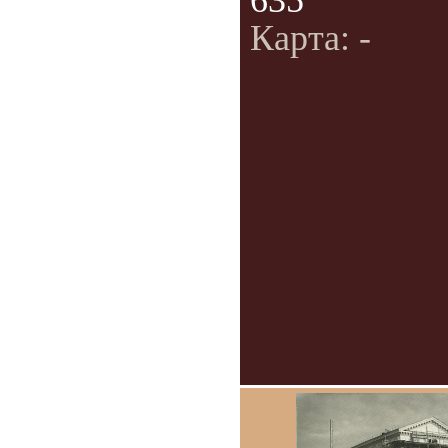
635
Карта: -