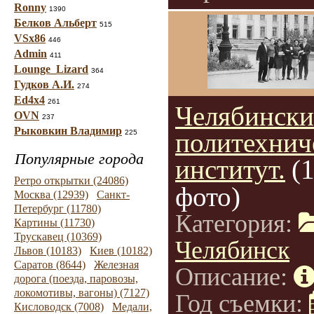
Ronny
1390
Белков Альберт
515
VSx86
446
Admin
411
Lounge_Lizard
364
Гудков А.И.
274
Ed4x4
261
Челябинск
OVN
237
Рыковкин Владимир
политехнич
225
Популярные города
институт.
(
Ретро открытки (24086)
фото)
Москва (12939)
Санкт-
Петербург (11780)
Категория:
Картины (11730)
Трускавец (10369)
Челябинск
Львов (10183)
Киев (10182)
Саратов (8644)
Железная
Описание:
дорога (поезда, паровозы,
локомотивы, вагоны) (7127)
Год съемки:
Кисловодск (7008)
Медали,