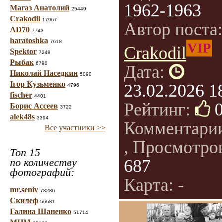
1962-1963
Магаз Анатолий
25449
Crakodil
17967
Автор поста
AD70
7743
haratoshka
7618
VIP
Crakodil
Spektor
7249
Рыбак
6790
Дата:
Николай Наседкин
5090
Ігор Кузьменко
23.02.2026 1
4796
fischer
4401
Рейтинг:
Борис Ассеев
3722
alek48s
3394
Комментари
Все участники >>
, Просмотро
Топ 15
по количеству
687
фотографий:
Карта: -
mr.seniv
78286
Скилеф
56681
Галина Шаненко
51714