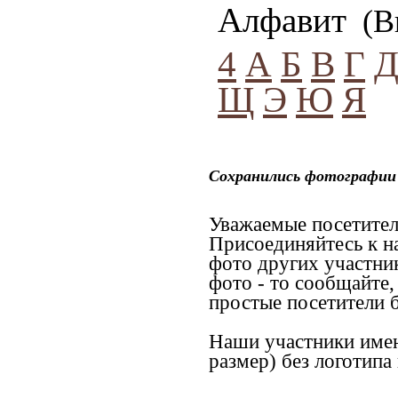
Алфавит
(Вы
4
А
Б
В
Г
Щ
Э
Ю
Я
Сохранились фотографии 
Уважаемые посетител
Присоединяйтесь к н
фото других участник
фото - то сообщайте,
простые посетители 
Наши участники имею
размер) без логотипа