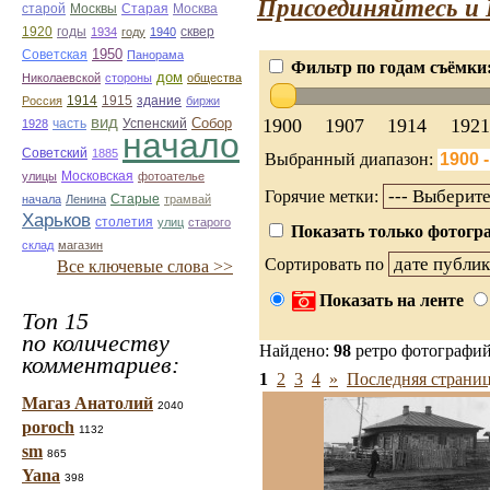
Присоединяйтесь и 
Старая
Москва
старой
Москвы
1920
годы
сквер
1934
году
1940
1950
Советская
Панорама
Фильтр по годам съёмки
дом
Николаевской
стороны
общества
1914
1915
здание
Россия
биржи
вид
1900
1907
1914
1921
Собор
Успенский
1928
часть
начало
Советский
1885
Выбранный диапазон:
улицы
Московская
фотоателье
Горячие метки:
Старые
начала
Ленина
трамвай
Харьков
столетия
улиц
старого
Показать только фотогра
склад
магазин
Сортировать по
Все ключевые слова >>
Показать на ленте
Топ 15
по количеству
Найдено:
98
ретро фотографи
комментариев:
1
2
3
4
»
Последняя страниц
Магаз Анатолий
2040
poroch
1132
sm
865
Yana
398