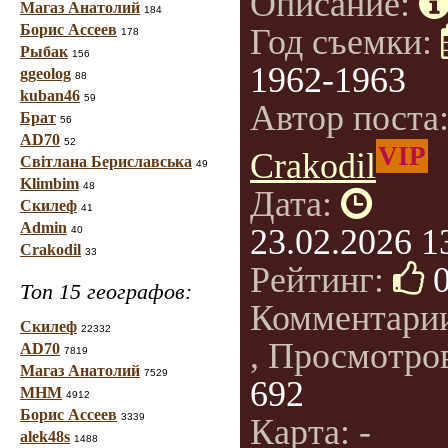
Описание:
Магаз Анатолий
184
Борис Ассеев
Год съемки:
178
Рыбак
156
1962-1963
ggeolog
88
kuban46
59
Автор поста
Брат
56
AD70
52
VIP
Crakodil
Світлана Бериславська
49
Klimbim
48
Дата:
Скилеф
41
Admin
23.02.2026 1
40
Crakodil
33
Рейтинг:
Топ 15 географов:
Комментари
Скилеф
22332
, Просмотро
AD70
7819
Магаз Анатолий
7529
692
МНМ
4912
Борис Ассеев
3339
Карта: -
alek48s
1488