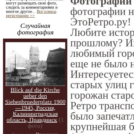
Фотографии 
могут размещать свои фото,
следить за комментариями и
фотографии на
многое другое...
Все плюсы
регистрации >>
ЭтоРетро.ру!
Случайная
Любите истор
фотография
прошлому? Ин
любимый горо
еще не было н
Интересуете
старых улиц 
Blick auf die Kirche
горожан стар
ueber den
Siebenbruederplatz 1900
Ретро транспо
—1945, Россия,
было запечат
Калининградская
область, Правдинск
(1
крупнейшая б
фото)