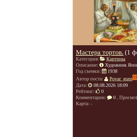
Мастера тортов.
(1 ф
Категория:
Картины
Описание:
Художник Янов
Год съемки:
1938
V
Автор поста:
Povar_guns
Дата:
08.08.2026 18:09
Рейтинг:
0
Комментарии:
0
, Просмо
Карта: -