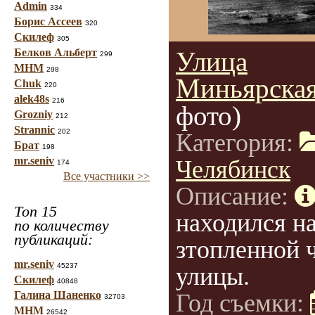
Admin
334
Борис Ассеев
320
Скилеф
305
Белков Альберт
Улица
299
МНМ
298
Миньярская
Chuk
220
alek48s
216
фото)
Grozniy
212
Strannic
202
Категория:
Брат
198
mr.seniv
Челябинск
174
Все участники >>
Описание:
Топ 15
находился н
по количеству
публикаций:
зтопленной 
mr.seniv
45237
улицы.
Скилеф
40848
Галина Шаненко
Год съемки:
32703
МНМ
26542