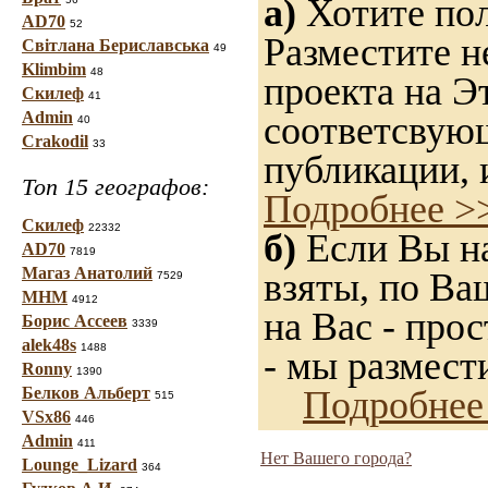
а)
Хотите пол
AD70
52
Разместите н
Світлана Бериславська
49
Klimbim
48
проекта на Э
Скилеф
41
Admin
соответсвую
40
Crakodil
33
публикации, 
Топ 15 географов:
Подробнее >
Скилеф
22332
б)
Если Вы на
AD70
7819
Магаз Анатолий
взяты, по Ва
7529
МНМ
4912
на Вас - прос
Борис Ассеев
3339
alek48s
1488
- мы размест
Ronny
1390
Белков Альберт
Подробнее
515
VSx86
446
Admin
411
Нет Вашего города?
Lounge_Lizard
364