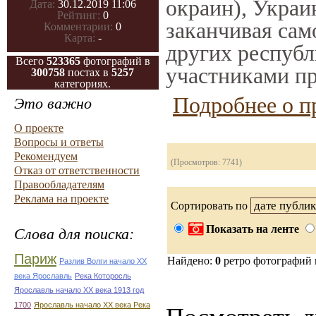
окраин), Украи
Дата:
30.12.2019 11:06
Рейтинг:
0
заканчивая само
Комментарии:
0
Карта:
-
других республ
Всего
523365
фотографий в
участниками пр
300758
постах в
5257
категориях.
Подробнее о п
Это важно
О проекте
Вопросы и ответы
Рекомендуем
(Просмотров: 7741)
Отказ от ответственности
Правообладателям
Реклама на проекте
Сортировать по
Показать на ленте
Слова для поиска:
Париж
Найдено:
0
ретро фотографий
Разлив Волги начало ХХ
века Ярославль
Река Которосль
Ярославль начало ХХ века 1913 год
1700
Ярославль начало ХХ века Река