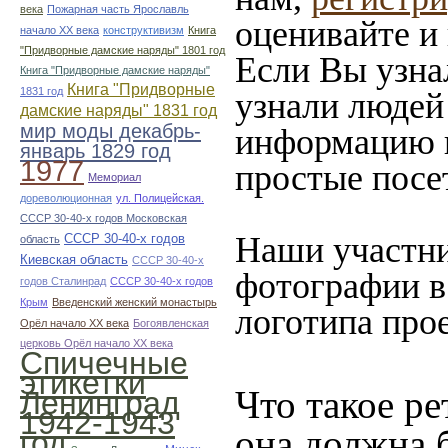
века
Пожарная часть Ярославль
оценивайте и
начало ХХ века
конструктивизм
Книга
"Придворные дамские наряды" 1801 год
Если Вы узна
Книга "Придворные дамские наряды"
Книга "Придворные
1831 год
узнали людей 
дамские наряды" 1831 год
мир моды декабрь-
информацию в
январь 1829 год
1977
простые посе
Мемориал
дореволюционная
ул. Полицейская.
СССР 30-40-х годов Московская
Наши участни
СССР 30-40-х годов
область
Киевская область
СССР 30-40-х
фотографии в
годов Сталинрад
СССР 30-40-х годов
Крым
Введенский женский монастырь
логотипа прое
Орёл начало ХХ века
Богоявленская
церковь Орёл начало ХХ века
Спичечные
этикетки
Что такое ре
Ленинград
1942-1943
она должна 
год