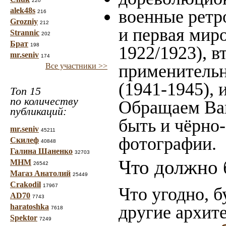
220
alek48s
военные ретр
216
Grozniy
212
и первая миро
Strannic
202
Брат
198
1922/1923), в
mr.seniv
174
применительн
Все участники >>
(1941-1945),
Топ 15
по количеству
Обращаем Ваш
публикаций:
быть и чёрно-
mr.seniv
45211
фотографии.
Скилеф
40848
Галина Шаненко
32703
Что должно 
МНМ
26542
Магаз Анатолий
25449
Crakodil
17967
Что угодно, б
AD70
7743
haratoshka
другие архит
7618
Spektor
7249