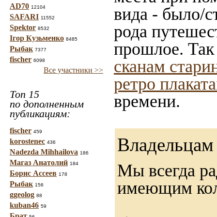
AD70
12104
вида - было/с
SAFARI
11552
рода путешес
Spektor
8532
Ігор Кузьменко
8485
прошлое. Так
Рыбак
7377
fischer
сканам стари
6098
Все участники >>
ретро плакат
Топ 15
времени.
по дополненным
публикациям:
fischer
459
Владельцам 
korostenec
436
Nadezda Mihhailova
186
Магаз Анатолий
184
Мы всегда ра
Борис Ассеев
178
имеющим ко
Рыбак
156
ggeolog
88
kuban46
59
Брат
56