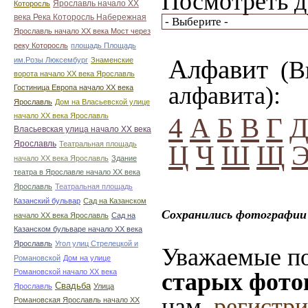
Посмотреть д
Ярославль начало ХХ
Которосль
века Река Которосль Набережная
Ярославль начало ХХ века Мост через
реку Которосль
площадь Площадь
Алфавит
им.Розы Люксембург
Знаменские
(Вы
ворота начало ХХ века Ярославль
алфавита):
Гостиница Европа начало ХХ века
Ярославль
Дом на Власьевской улице
начало ХХ века Ярославль
4
А
Б
В
Г
Власьевская улица начало ХХ века
Ярославль
Театральная площадь
Ц
Ч
Ш
Щ
начало ХХ века Ярославль
Здание
театра в Ярославле начало ХХ века
Ярославль
Театральная площадь
Казанский бульвар
Сад на Казанском
Сохранились фотографии 
начало ХХ века Ярославль
Сад на
Казанском бульваре начало ХХ века
Ярославль
Угол улиц Стрелецкой и
Уважаемые по
Романовской
Дом на улице
Романовской начало ХХ века
старых фото
Свадьба
Ярославль
Улица
нам,
регистр
Романовская Ярославль начало ХХ