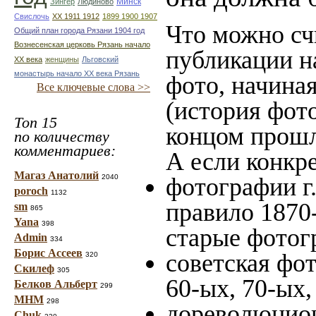
Минск
Зингер
Людиново
Свислочь
XX 1911 1912
1899 1900 1907
Что можно сч
Общий план города Рязани 1904 год
Вознесенская церковь Рязань начало
публикации н
ХХ века
женщины
Льговский
монастырь начало ХХ века Рязань
фото, начина
Все ключевые слова >>
(история фото
Топ 15
концом прошло
по количеству
комментариев:
А если конкре
Магаз Анатолий
2040
фотографии г.
poroch
1132
правило 1870-
sm
865
Yana
398
старые фотог
Admin
334
Борис Ассеев
советская фот
320
Скилеф
305
60-ых, 70-ых,
Белков Альберт
299
МНМ
298
дореволюционн
Chuk