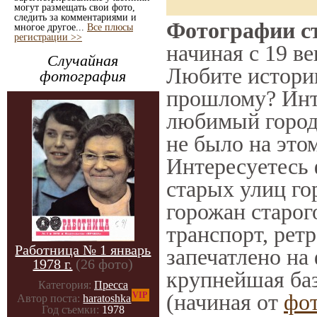
могут размещать свои фото,
следить за комментариями и
Фотографии ст
многое другое...
Все плюсы
регистрации >>
начиная с 19 ве
Случайная
Любите историю
фотография
прошлому? Инт
любимый город 
не было на этом
Интересуетесь
старых улиц го
горожан старог
транспорт, ретр
Работница № 1 январь
запечатлено на
1978 г.
(26 фото)
крупнейшая баз
Категория:
Пресса
(начиная от
фо
VIP
Автор поста:
haratoshka
Год съемки:
1978