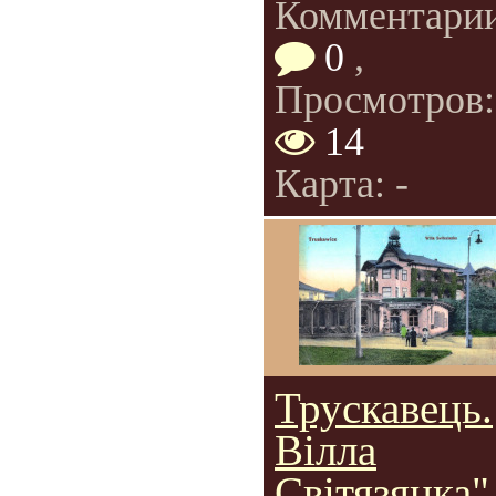
Комментарии
0
,
Просмотров:
14
Карта: -
Трускавець.
Вілла
Світязянка"