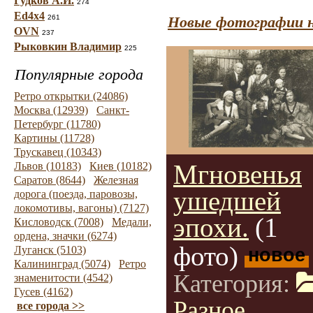
Гудков А.И.
274
Ed4x4
261
Новые фотографии н
OVN
237
Рыковкин Владимир
225
Популярные города
Ретро открытки (24086)
Москва (12939)
Санкт-
Петербург (11780)
Картины (11728)
Трускавец (10343)
Мгновенья
Львов (10183)
Киев (10182)
Саратов (8644)
Железная
ушедшей
дорога (поезда, паровозы,
локомотивы, вагоны) (7127)
эпохи.
(1
Кисловодск (7008)
Медали,
ордена, значки (6274)
фото)
Луганск (5103)
новое
Калининград (5074)
Ретро
Категория:
знаменитости (4542)
Гусев (4162)
Разное
все города >>