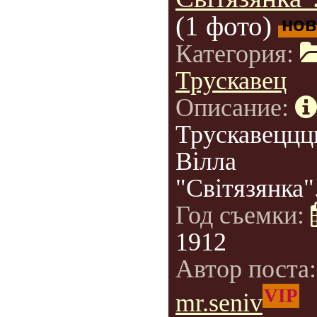
(1 фото)
нов
Категория:
Трускавец
Описание:
Трускавеццц
Вілла
"Світязянка"
Год съемки:
1912
Автор поста
VIP
mr.seniv