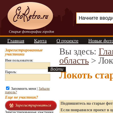
Старые фотографии городов
Главная
Карта
О проекте
Новые фот
Вы здесь:
Гла
Зарегистрированные
участники
область
> Лок
Имя пользователя:
Локоть ста
Пароль:
Запомнить меня |
Забыли
пароль?
Еще не участник?
Подпишитесь на старые фото
Если понравился проект в ц
Зарегистрированные участники