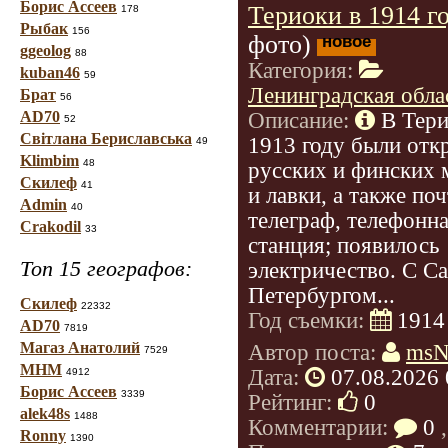
Борис Ассеев
Териоки в 1914 г
178
Рыбак
156
фото)
новое
ggeolog
88
Категория:
kuban46
59
Ленинградская обла
Брат
56
Описание:
В Тери
AD70
52
Світлана Бериславська
1913 году были отк
49
Klimbim
48
русских и финских 
Скилеф
41
и лавки, а также поч
Admin
40
телеграф, телефонн
Crakodil
33
станция; появилось
Топ 15 географов:
электричество. С Са
Петербургом...
Скилеф
22332
Год съемки:
1914
AD70
7819
Магаз Анатолий
Автор поста:
msN
7529
МНМ
Дата:
07.08.2026 
4912
Борис Ассеев
3339
Рейтинг:
0
alek48s
1488
Комментарии:
0
,
Ronny
1390