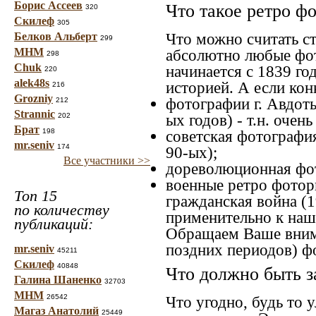
Борис Ассеев
Что такое ретро ф
320
Скилеф
305
Что можно считать с
Белков Альберт
299
МНМ
абсолютно любые фот
298
Chuk
начинается с 1839 го
220
alek48s
историей. А если конк
216
Grozniy
фотографии г. Авдоть
212
Strannic
ых годов) - т.н. оче
202
Брат
198
советская фотография
mr.seniv
174
90-ых);
Все участники >>
дореволюционная фот
военные ретро фоторг
Топ 15
гражданская война (1
по количеству
применительно к наше
публикаций:
Обращаем Ваше внима
поздних периодов) ф
mr.seniv
45211
Скилеф
40848
Что должно быть з
Галина Шаненко
32703
МНМ
26542
Что угодно, будь то 
Магаз Анатолий
25449