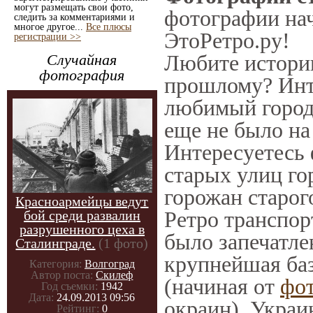
могут размещать свои фото,
фотографии нач
следить за комментариями и
многое другое...
Все плюсы
ЭтоРетро.ру!
регистрации >>
Любите историю
Случайная
фотография
прошлому? Инт
любимый город 
еще не было на
Интересуетесь
старых улиц го
горожан старог
Красноармейцы ведут
Ретро транспорт
бой среди развалин
разрушенного цеха в
было запечатле
Сталинграде.
(1 фото)
крупнейшая баз
Категория:
Волгоград
Автор поста:
Скилеф
(начиная от
фо
Год съемки:
1942
Дата:
24.09.2013 09:56
окраин), Украи
Рейтинг:
0