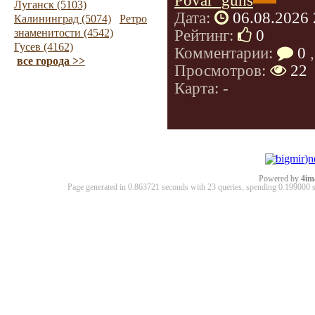
Povar_guns
Луганск (5103)
Дата:
06.08.2026 
Калининград (5074)
Ретро
Рейтинг:
0
знаменитости (4542)
Гусев (4162)
Комментарии:
0
,
все города >>
Просмотров:
22
Карта: -
Powered by
4im
Page generated in 0.863721 seconds with 23 queries, spending 0.19900