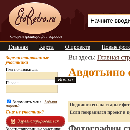
Старые фотографии городов
Главная
Карта
О проекте
Новые фот
Вы здесь:
Главная ст
Зарегистрированные
участники
Авдотьино 
Имя пользователя:
Пароль:
Запомнить меня |
Забыли
Подпишитесь на старые фото
пароль?
Еще не участник?
Если понравился проект в ц
Фотографии ст
Зарегистрированные участники