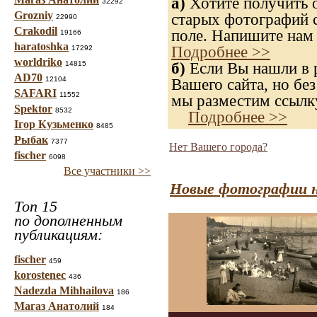
а)
Хотите получить о
32292
Grozniy
старых фотографий с
22990
Crakodil
поле. Напишите нам 
19166
haratoshka
Подробнее >>
17292
worldriko
б)
Если Вы нашли в р
14815
AD70
12104
Вашего сайта, но без
SAFARI
11552
мы разместим ссылку
Spektor
8532
Подробнее >>
Ігор Кузьменко
8485
Рыбак
7377
Нет Вашего города?
fischer
6098
Все участники >>
Новые фотографии н
Топ 15
по дополненным
публикациям:
fischer
459
korostenec
436
Nadezda Mihhailova
186
Магаз Анатолий
184