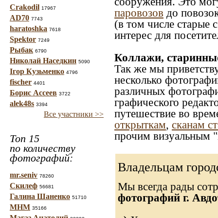
сооружения. Это мог
Crakodil
17967
паровозов
до повозок
AD70
7743
(в том числе старые 
haratoshka
7618
интерес для посетите
Spektor
7249
Рыбак
6790
Коллажи, старинны
Николай Наседкин
5090
Так же мы приветств
Ігор Кузьменко
4796
несколько фотографи
fischer
4401
различных фотографий
Борис Ассеев
3722
графического редакто
alek48s
3394
путешествие во врем
Все участники >>
открыткам
,
сканам с
прочим визуальным "
Топ 15
по количеству
фотографий:
Владельцам город
mr.seniv
78260
Мы всегда рады сот
Скилеф
56681
фотографий г. Авдо
Галина Шаненко
51710
МНМ
35166
Магаз Анатолий