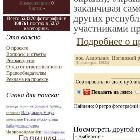
Комментарии:
0
заканчивая само
Карта:
-
других республ
Всего
523370
фотографий в
300761
постах в
5257
участниками пр
категориях.
Это важно
Подробнее о п
О проекте
Вопросы и ответы
пос. Авдотьино, Ногинский 
Рекомендуем
(Просмотров: 18835)
Отказ от ответственности
Правообладателям
Реклама на проекте
Сортировать по
Показать на ленте
Слова для поиска:
Найдено:
0
ретро фотографий
хлопцы
Козин
католицизм
Крупец
Владимир Ящук
голокост
почтальон
Первомайская улица
Кабардинская улица
Посмотреть другой г
Червоноармейск
транспоранты
Галиция