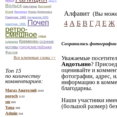
деньги
1912 г.
Вольск
повстанцы
Высоцкий
Алфавит
Юзеф
Вапнярка
Новая Дофиновка
(Вы может
Памятник. 1965
трудшкола 1931
Почеп
4
А
Б
В
Г
Д
Е
Ж
памятник. 1965.
ретро-
смешное
удица
Кременец
одежда
ОСЕННИЕ
Сохранились фотографии 
МОТИВЫ
ГОРОДСКИЕ ПЕЙЗАЖИ
Фастов
Уважаемые посетител
Все ключевые слова >>
Авдотьино
? Присоед
оценивайте и коммен
Топ 15
по количеству
фотографии, адрес, и
комментариев:
информацию в коммен
благодарны.
Магаз Анатолий
2040
poroch
1132
Наши участники имею
sm
865
(большой размер) без
Yana
398
Admin
334