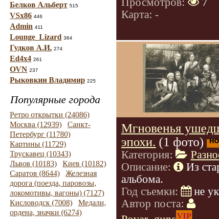
Просмотров:
7
Белков Альберт
515
Карта: -
VSx86
446
Admin
411
Lounge_Lizard
364
Гудков А.И.
274
Ed4x4
261
OVN
237
Рыковкин Владимир
225
Популярные города
Ретро открытки (24086)
Москва (12939)
Санкт-
Мгновенья ушед
Петербург (11780)
эпохи.
(1 фото)
но
Картины (11729)
Категория:
Разно
Трускавец (10343)
Львов (10183)
Киев (10182)
Описание:
Из ста
Саратов (8644)
Железная
альбома.
дорога (поезда, паровозы,
Год съемки:
не у
локомотивы, вагоны) (7127)
Автор поста:
Кисловодск (7008)
Медали,
ордена, значки (6274)
VIP