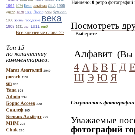
Найдено:
0
ретро фотографий
1964
Киев
1974
альбома
США
1905
бульвар
Днепр
1878
1880
Львов
реки
века
1888
жизнь
городские
Посмотреть дру
1911
1908
1931
зал
герб
Все ключевые слова >>
Топ 15
Алфавит
(Вы 
по количеству
комментариев:
4
А
Б
В
Г
Д
Магаз Анатолий
2040
Щ
Э
Ю
Я
poroch
1132
sm
865
Yana
398
Admin
334
Сохранились фотографии 
Борис Ассеев
320
Скилеф
305
Белков Альберт
Уважаемые посе
299
МНМ
298
фотографий го
Chuk
220