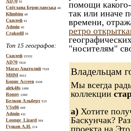
AD70
помощи какого-л
52
Світлана Бериславська
49
так или иначе 
Klimbim
48
времени, отраж
Скилеф
41
Admin
40
ретро открытк
Crakodil
33
географических
Топ 15 географов:
"носителям" св
Скилеф
22332
AD70
7819
Магаз Анатолий
Владельцам г
7529
МНМ
4912
Борис Ассеев
Мы всегда рад
3339
alek48s
1488
коллекции
ста
Ronny
1390
Белков Альберт
515
VSx86
446
а)
Хотите получ
Admin
411
Баскунчак? Ра
Lounge_Lizard
364
проекта на Это
Гудков А.И.
274