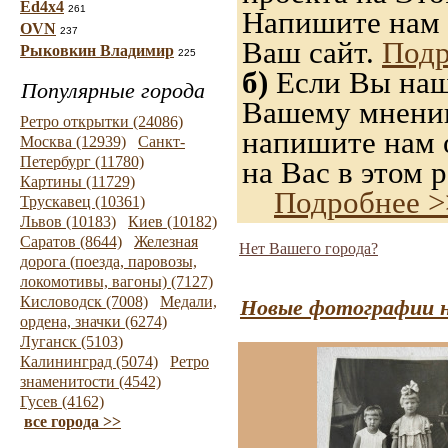
Ed4x4
261
Напишите нам 
OVN
237
Ваш сайт.
Подр
Рыковкин Владимир
225
б)
Если Вы нашл
Популярные города
Вашему мнению,
Ретро открытки (24086)
напишите нам о
Москва (12939)
Санкт-
Петербург (11780)
на Вас в этом р
Картины (11729)
Подробнее >
Трускавец (10361)
Львов (10183)
Киев (10182)
Саратов (8644)
Железная
Нет Вашего города?
дорога (поезда, паровозы,
локомотивы, вагоны) (7127)
Кисловодск (7008)
Медали,
Новые фотографии н
ордена, значки (6274)
Луганск (5103)
Калининград (5074)
Ретро
знаменитости (4542)
Гусев (4162)
все города >>