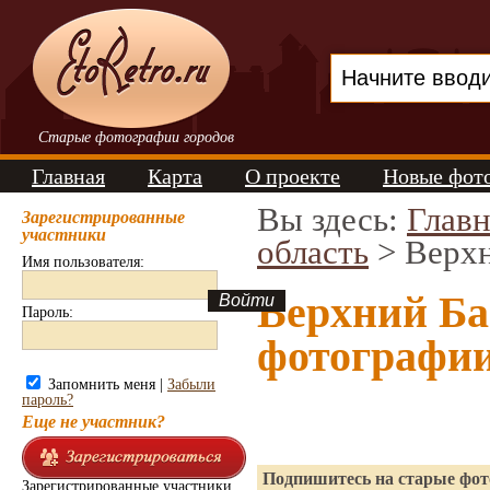
Старые фотографии городов
Главная
Карта
О проекте
Новые фот
Вы здесь:
Главн
Зарегистрированные
участники
область
> Верхн
Имя пользователя:
Верхний Ба
Пароль:
фотографи
Запомнить меня |
Забыли
пароль?
Еще не участник?
Подпишитесь на старые фото
Зарегистрированные участники