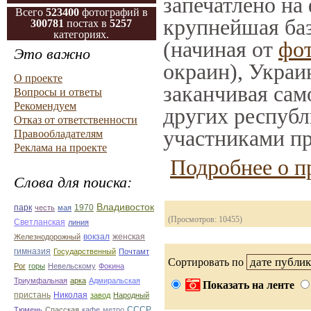
запечатлено на
Всего
523400
фотографий в
крупнейшая баз
300781
постах в
5257
категориях.
(начиная от
фо
Это важно
окраин), Украи
О проекте
заканчивая само
Вопросы и ответы
Рекомендуем
других республ
Отказ от ответственности
участниками пр
Правообладателям
Реклама на проекте
Подробнее о п
Слова для поиска:
Владивосток
1970
парк
честь
мая
(Просмотров: 10455)
Светланская
линия
вокзал
Железнодорожный
женская
гимназия
Государственный
Почтамт
Сортировать по
Рог
горы
Невельскому
Фокина
Триумфальная
арка
Адмиральская
Показать на ленте
пристань
Николая
завод
Народный
СССР
Тюмень
Спасская
кафе
метро