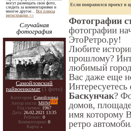
могут размещать свои фото,
Если понравился проект в ц
следить за комментариями и
многое другое...
Все плюсы
регистрации >>
Фотографии ст
Случайная
фотографии нач
фотография
ЭтоРетро.ру!
Любите историю
прошлому? Инт
любимый город 
Вас даже еще н
Самойловский
Интересуетесь
райвоенкомат
(1 фото)
Баскунчак
? Ф
Категория:
Самойловка
VIP
домов, площаде
Автор поста:
МНМ
Год съемки:
1967
имя которому В
Дата:
26.02.2021 13:35
Рейтинг:
0
ретро автомоби
Комментарии:
0
Карта:
-