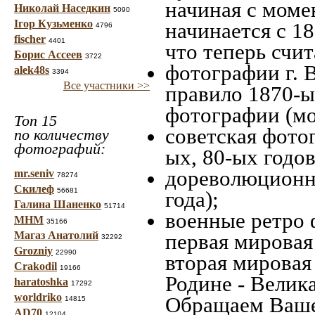
начиная c моме
Николай Наседкин
5090
Ігор Кузьменко
начинается с 18
4796
fischer
4401
что теперь счит
Борис Ассеев
3722
фотографии г. 
alek48s
3394
Все участники >>
правило 1870-ых
фотографии (мо
Топ 15
советская фотог
по количеству
фотографий:
ых, 80-ых годов
дореволюционна
mr.seniv
78274
Скилеф
56681
года);
Галина Шаненко
51714
военные ретро 
МНМ
35166
Магаз Анатолий
первая мировая 
32292
Grozniy
22990
вторая мировая
Crakodil
19166
Родине - Велик
haratoshka
17292
worldriko
Обращаем Ваше
14815
AD70
12104