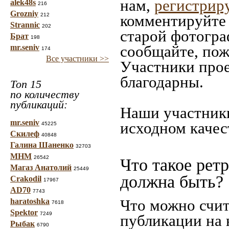
нам,
регистрир
alek48s
216
Grozniy
212
комментируйте 
Strannic
202
старой фотограф
Брат
198
сообщайте, пож
mr.seniv
174
Все участники >>
Участники прое
благодарны.
Топ 15
по количеству
публикаций:
Наши участники
mr.seniv
исходном качес
45225
Скилеф
40848
Галина Шаненко
32703
МНМ
26542
Что такое рет
Магаз Анатолий
25449
должна быть?
Crakodil
17967
AD70
7743
Что можно счит
haratoshka
7618
Spektor
7249
публикации на 
Рыбак
6790