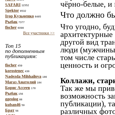
чёрно-белые, и
SAFARI
11552
Spektor
8532
Что должно бы
Ігор Кузьменко
8485
Рыбак
7377
Что угодно, буд
fischer
6098
архитектурные 
Все участники >>
другой вид тра
Топ 15
люди (мужчины,
по дополненным
публикациям:
том числе стар
ценность и огр
fischer
459
korostenec
436
Nadezda Mihhailova
186
Коллажи, стар
Магаз Анатолий
184
Так же мы прив
Борис Ассеев
178
Рыбак
возможность за
156
ggeolog
88
публикации), т
kuban46
59
различных фото
Брат
56