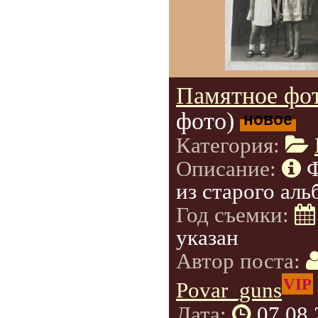
Памятное фот
фото)
новое
Категория:
Описание:
из старого аль
Год съемки:
указан
Автор поста:
VIP
Povar_guns
Дата:
07.08