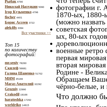
что теперь счит
Рыбак
6790
фотографии г. 
Николай Наседкин
5090
Ігор Кузьменко
1870-ых, 1880-ы
4796
fischer
4401
(можно назвать
Борис Ассеев
3722
советская фотог
alek48s
3394
Все участники >>
ых, 80-ых годов
дореволюционна
Топ 15
военные ретро 
по количеству
фотографий:
первая мировая 
mr.seniv
вторая мировая
78260
Скилеф
56681
Родине - Велик
Галина Шаненко
51702
Обращаем Ваше
МНМ
35166
Магаз Анатолий
чёрно-белые, и
32292
Grozniy
22990
Что должно бы
Crakodil
19166
haratoshka
17292
worldriko
14815