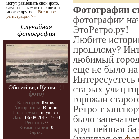
могут размещать свои фото,
Фотографии ст
следить за комментариями и
многое другое...
Все плюсы
регистрации >>
фотографии нач
Случайная
ЭтоРетро.ру!
фотография
Любите историю
прошлому? Инт
любимый город 
еще не было на
Интересуетесь
старых улиц го
Общий вид Кушвы
(1
фото)
горожан старог
Категория:
Кушва
Ретро транспорт
Автор поста:
Bmopoi
Год съемки:
не указан
было запечатле
Дата:
06.08.2013 19:10
Рейтинг:
0
крупнейшая баз
Комментарии:
0
Карта:
-
(начиная от
фо