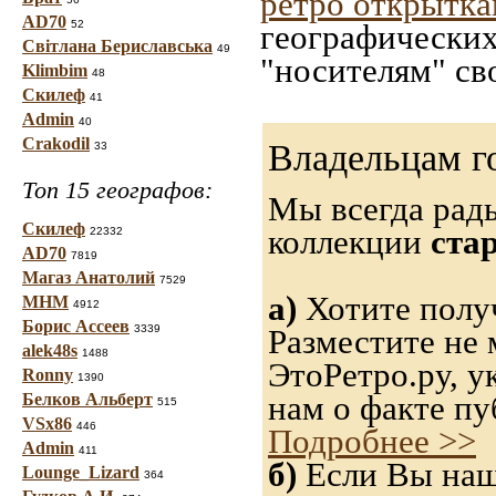
ретро открытк
AD70
52
географических
Світлана Бериславська
49
"носителям" св
Klimbim
48
Скилеф
41
Admin
40
Crakodil
Владельцам г
33
Топ 15 географов:
Мы всегда рад
Скилеф
коллекции
ста
22332
AD70
7819
Магаз Анатолий
7529
а)
Хотите получ
МНМ
4912
Борис Ассеев
3339
Разместите не 
alek48s
1488
ЭтоРетро.ру, 
Ronny
1390
нам о факте пу
Белков Альберт
515
VSx86
446
Подробнее >>
Admin
411
б)
Если Вы нашл
Lounge_Lizard
364