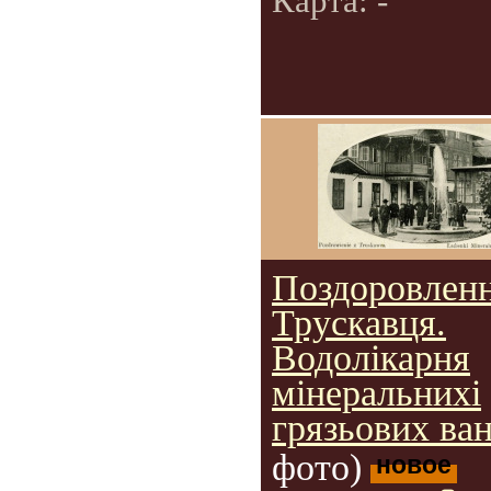
Карта: -
Поздоровленн
Трускавця.
Водолікарня
мінеральнихі
грязьових ван
фото)
новое