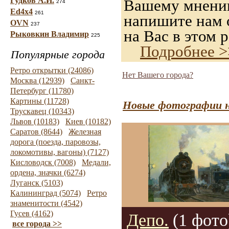
Гудков А.И.
Вашему мнению,
274
Ed4x4
261
напишите нам о
OVN
237
на Вас в этом р
Рыковкин Владимир
225
Подробнее >
Популярные города
Ретро открытки (24086)
Нет Вашего города?
Москва (12939)
Санкт-
Петербург (11780)
Картины (11728)
Новые фотографии н
Трускавец (10343)
Львов (10183)
Киев (10182)
Саратов (8644)
Железная
дорога (поезда, паровозы,
локомотивы, вагоны) (7127)
Кисловодск (7008)
Медали,
ордена, значки (6274)
Луганск (5103)
Калининград (5074)
Ретро
знаменитости (4542)
Гусев (4162)
Депо.
(1 фото
все города >>