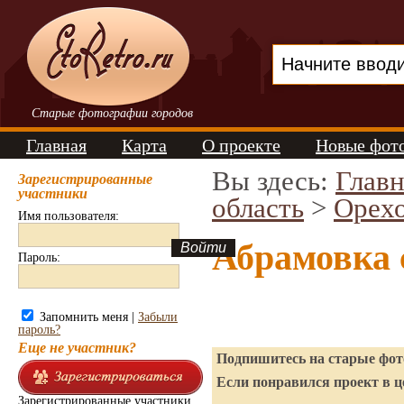
Старые фотографии городов
Главная
Карта
О проекте
Новые фот
Вы здесь:
Главн
Зарегистрированные
участники
область
>
Орехо
Имя пользователя:
Абрамовка 
Пароль:
Запомнить меня |
Забыли
пароль?
Еще не участник?
Подпишитесь на старые фото
Если понравился проект в ц
Зарегистрированные участники