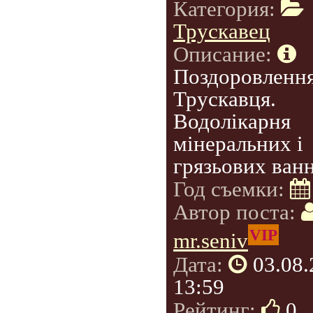
Категория:
Трускавец
Описание:
Поздоровлення
Трускавця.
Водолікарня
мінеральних і
грязьових ванн
Год съемки:
Автор поста:
VIP
mr.seniv
Дата:
03.08
13:59
Рейтинг:
0