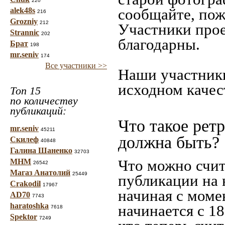
220
сообщайте, пож
alek48s
216
Grozniy
212
Участники прое
Strannic
202
благодарны.
Брат
198
mr.seniv
174
Все участники >>
Наши участники
исходном качес
Топ 15
по количеству
публикаций:
Что такое рет
mr.seniv
45211
должна быть?
Скилеф
40848
Галина Шаненко
32703
Что можно счит
МНМ
26542
Магаз Анатолий
25449
публикации на 
Crakodil
17967
начиная c моме
AD70
7743
haratoshka
начинается с 18
7618
Spektor
7249