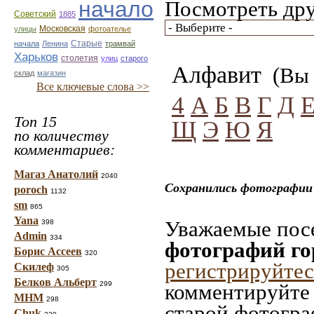
начало
Посмотреть дру
Советский
1885
улицы
Московская
фотоателье
Старые
начала
Ленина
трамвай
Харьков
столетия
улиц
старого
Алфавит
(Вы 
склад
магазин
Все ключевые слова >>
4
А
Б
В
Г
Д
Топ 15
Щ
Э
Ю
Я
по количеству
комментариев:
Магаз Анатолий
2040
Сохранились фотографии 
poroch
1132
sm
865
Yana
Уважаемые посе
398
Admin
334
фотографий го
Борис Ассеев
320
регистрируйтес
Скилеф
305
Белков Альберт
299
комментируйте 
МНМ
298
старой фотограф
Chuk