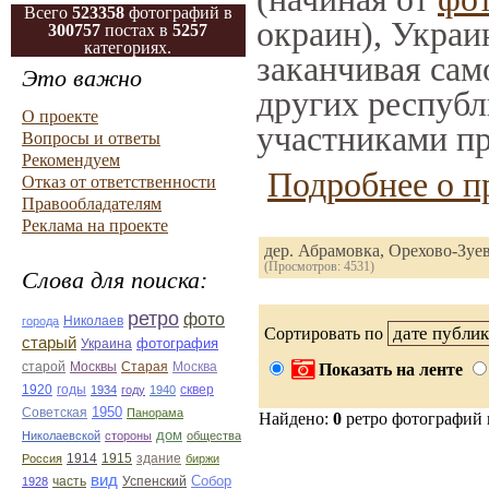
Всего
523358
фотографий в
окраин), Украи
300757
постах в
5257
категориях.
заканчивая само
Это важно
других республ
О проекте
участниками пр
Вопросы и ответы
Рекомендуем
Подробнее о п
Отказ от ответственности
Правообладателям
Реклама на проекте
дер. Абрамовка, Орехово-Зуе
(Просмотров: 4531)
Слова для поиска:
ретро
фото
Николаев
города
Сортировать по
старый
фотография
Украина
Старая
Москва
старой
Москвы
Показать на ленте
1920
годы
сквер
1934
году
1940
1950
Советская
Панорама
Найдено:
0
ретро фотографий
дом
Николаевской
стороны
общества
1914
1915
здание
Россия
биржи
вид
Собор
Успенский
1928
часть