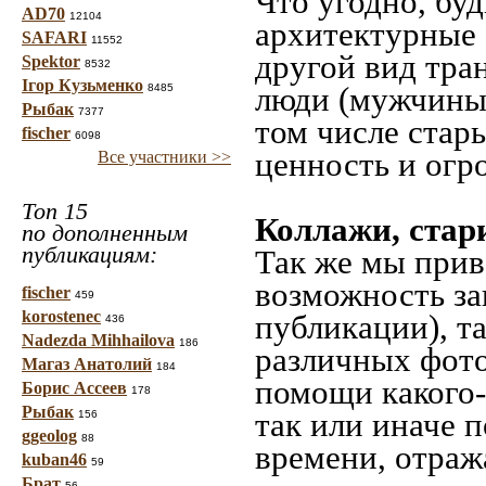
Что угодно, буд
AD70
12104
архитектурные 
SAFARI
11552
другой вид тра
Spektor
8532
Ігор Кузьменко
люди (мужчины,
8485
Рыбак
7377
том числе стар
fischer
6098
ценность и огр
Все участники >>
Топ 15
Коллажи, стар
по дополненным
публикациям:
Так же мы прив
возможность за
fischer
459
korostenec
публикации), т
436
Nadezda Mihhailova
186
различных фото
Магаз Анатолий
184
помощи какого-л
Борис Ассеев
178
Рыбак
так или иначе 
156
ggeolog
88
времени, отраж
kuban46
59
Брат
56