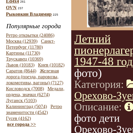
Ed4x4
261
OVN
237
Рыковкин Владимир
225
Популярные города
Летний
Ретро открытки (24086)
Москва (12939)
Санкт-
пионерлаге
Петербург (11780)
Картины (11730)
1947-48 го
Трускавец (10369)
Львов (10183)
Киев (10182)
фото)
Саратов (8644)
Железная
дорога (поезда, паровозы,
Категория:
локомотивы, вагоны) (7127)
Кисловодск (7008)
Медали,
Орехово-Зуе
ордена, значки (6274)
Луганск (5103)
Описание:
Калининград (5074)
Ретро
знаменитости (4542)
фото дети
Гусев (4162)
все города >>
Орехово-Зуе