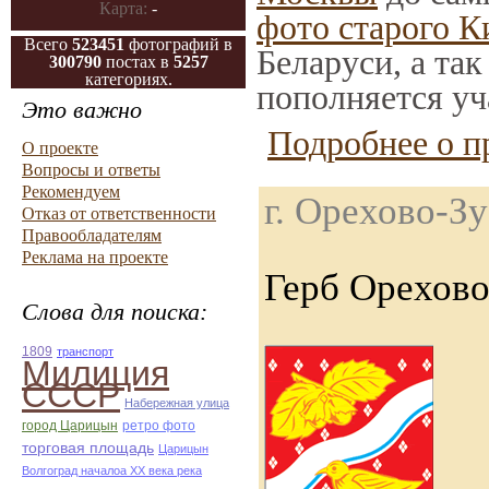
Карта:
-
фото старого К
Всего
523451
фотографий в
Беларуси, а та
300790
постах в
5257
категориях.
пополняется уч
Это важно
Подробнее о п
О проекте
Вопросы и ответы
Рекомендуем
г. Орехово-З
Отказ от ответственности
Правообладателям
Реклама на проекте
Герб Орехово
Слова для поиска:
1809
транспорт
Милиция
СССР
Набережная улица
город Царицын
ретро фото
торговая площадь
Царицын
Волгоград началоа ХХ века река