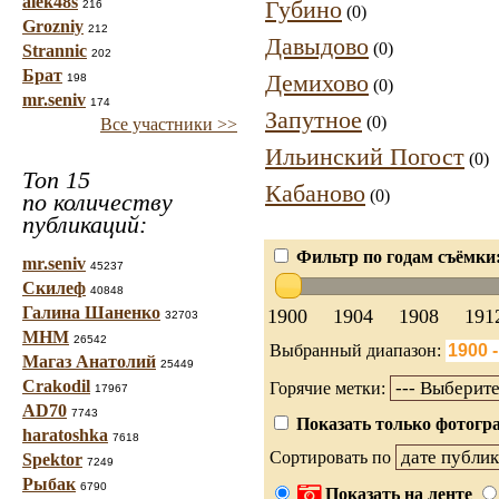
alek48s
Губино
216
(0)
Grozniy
212
Давыдово
(0)
Strannic
202
Брат
Демихово
198
(0)
mr.seniv
174
Запутное
(0)
Все участники >>
Ильинский Погост
(0)
Топ 15
Кабаново
(0)
по количеству
публикаций:
Фильтр по годам съёмки
mr.seniv
45237
Скилеф
40848
Галина Шаненко
1900
1904
1908
191
32703
МНМ
26542
Выбранный диапазон:
Магаз Анатолий
25449
Crakodil
Горячие метки:
17967
AD70
7743
Показать только фотогра
haratoshka
7618
Сортировать по
Spektor
7249
Рыбак
6790
Показать на ленте