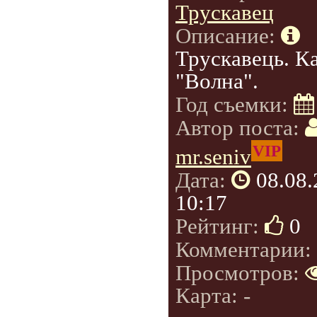
Трускавец
Описание:
Трускавець. К
"Волна".
Год съемки:
Автор поста:
VIP
mr.seniv
Дата:
08.08
10:17
Рейтинг:
0
Комментарии:
Просмотров:
Карта: -