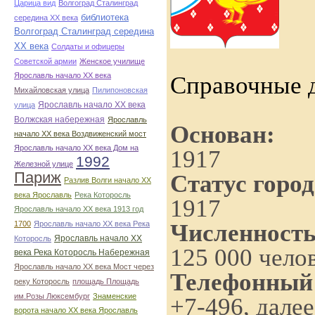
Царица вид
Волгоград Сталинград
библиотека
середина ХХ века
Волгоград Сталинград середина
ХХ века
Солдаты и офицеры
Советской армии
Женское училище
Ярославль начало ХХ века
Справочные д
Михайловская улица
Пилипоновская
Ярославль начало ХХ века
улица
Волжская набережная
Ярославль
Основан:
начало ХХ века Воздвиженский мост
Ярославль начало ХХ века Дом на
1917
1992
Железной улице
Париж
Статус город
Разлив Волги начало ХХ
века Ярославль
Река Которосль
1917
Ярославль начало ХХ века 1913 год
Численность
1700
Ярославль начало ХХ века Река
Ярославль начало ХХ
Которосль
125 000 чело
века Река Которосль Набережная
Ярославль начало ХХ века Мост через
Телефонный 
реку Которосль
площадь Площадь
им.Розы Люксембург
Знаменские
+7-496, дале
ворота начало ХХ века Ярославль