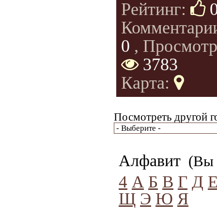
Рейтинг:
Комментари
0
, Просмотр
3783
Карта:
Посмотреть другой г
Алфавит
(Вы 
4
А
Б
В
Г
Д
Щ
Э
Ю
Я