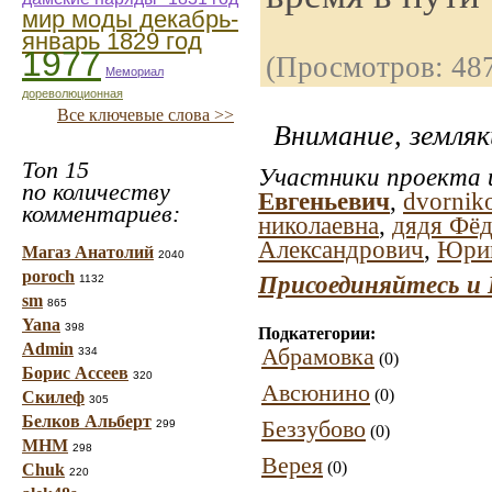
мир моды декабрь-
январь 1829 год
1977
(Просмотров: 48
Мемориал
дореволюционная
Все ключевые слова >>
Внимание, земляк
Топ 15
Участники проекта и
по количеству
Евгеньевич
,
dvornik
комментариев:
николаевна
,
дядя Фё
Александрович
,
Юри
Магаз Анатолий
2040
poroch
Присоединяйтесь и 
1132
sm
865
Yana
398
Подкатегории:
Admin
Абрамовка
334
(0)
Борис Ассеев
320
Авсюнино
(0)
Скилеф
305
Белков Альберт
Беззубово
299
(0)
МНМ
298
Верея
(0)
Chuk
220