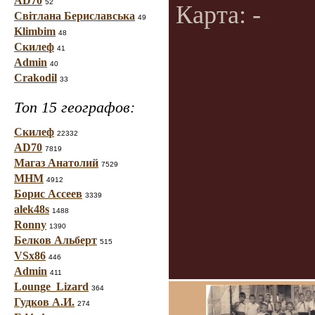
AD70
52
Карта: -
Світлана Бериславська
49
Klimbim
48
Скилеф
41
Admin
40
Crakodil
33
Топ 15 географов:
Скилеф
22332
AD70
7819
Магаз Анатолий
7529
МНМ
4912
Борис Ассеев
3339
alek48s
1488
Ronny
1390
Белков Альберт
515
VSx86
446
Admin
411
Lounge_Lizard
364
Гудков А.И.
274