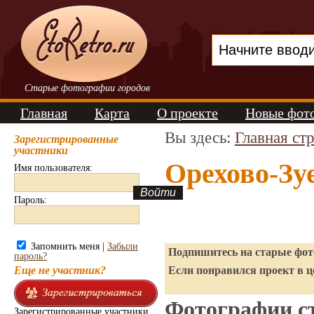
Старые фотографии городов
Главная
Карта
О проекте
Новые фот
Вы здесь:
Главная ст
Зарегистрированные
участники
Орехово-Зу
Имя пользователя:
Пароль:
Запомнить меня |
Забыли
Подпишитесь на старые фото
пароль?
Еще не участник?
Если понравился проект в ц
Фотографии ст
Зарегистрированные участники