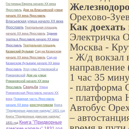
Железнодор
Гостиница Европа начало ХХ века
Ярославль
Дом на Власьевской улице
Орехово-Зуев
начало ХХ века Ярославль
Власьевская улица начало ХХ века
Как доехать
Ярославль
Театральная площадь
Электричка О
начало ХХ века Ярославль
Здание
театра в Ярославле начало ХХ века
Москва - Кру
Ярославль
Театральная площадь
Казанский бульвар
Сад на Казанском
- Ж/д вокзал
начало ХХ века Ярославль
Сад на
Казанском бульваре начало ХХ века
направление (
Ярославль
Угол улиц Стрелецкой и
1 час 35 мин
Романовской
Дом на улице
Романовской начало ХХ века
- платформа 
Свадьба
Ярославль
Улица
Романовская Ярославль начало ХХ
- платформа 
века
Пожарная часть Ярославль
Автобус Оре
начало ХХ века
конструктивизм
Книга
"Придворные дамские наряды" 1801 год
– автостанци
Книга "Придворные дамские наряды"
Книга "Придворные
1831 год
время в пути 
дамские наряды" 1831 год