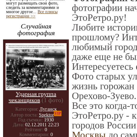
могут размещать свои фото,
фотографии нач
следить за комментариями и
многое другое...
Все плюсы
ЭтоРетро.ру!
регистрации >>
Любите историю
Случайная
фотография
прошлому? Инт
любимый город 
даже еще не бы
Интересуетесь
Фото старых ул
жизнь горожан 
Орехово-Зуево.
Ударная группа
чеканщиков
(1 фото)
Все это когда-
Категория:
Луганск
ЭтоРетро.ру - 
VIP
Автор поста:
Spektor
Год съемки:
1930
городов России
Дата:
02.12.2011 22:23
Рейтинг:
0
Москвы
до сам
Комментарии:
0