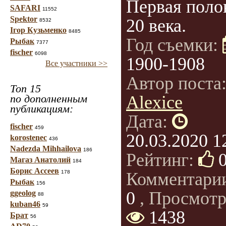
Первая поло
SAFARI
11552
Spektor
20 века.
8532
Ігор Кузьменко
8485
Год съемки:
Рыбак
7377
fischer
6098
1900-1908
Все участники >>
Автор поста
Топ 15
по дополненным
Alexice
публикациям:
Дата:
fischer
459
20.03.2020 1
korostenec
436
Nadezda Mihhailova
186
Рейтинг:
Магаз Анатолий
184
Борис Ассеев
178
Комментари
Рыбак
156
0
, Просмотр
ggeolog
88
kuban46
59
1438
Брат
56