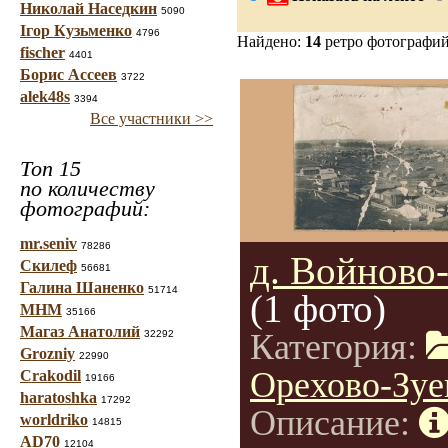
Николай Наседкин
5090
Ігор Кузьменко
4796
Найдено:
14
ретро фотографи
fischer
4401
Борис Ассеев
3722
alek48s
3394
Все участники >>
Топ 15
по количеству
фотографий:
mr.seniv
78286
д. Войново
Скилеф
56681
Галина Шаненко
51714
(1 фото)
МНМ
35166
Магаз Анатолий
Категория:
32292
Grozniy
22990
Орехово-Зуе
Crakodil
19166
haratoshka
17292
Описание:
worldriko
14815
AD70
12104