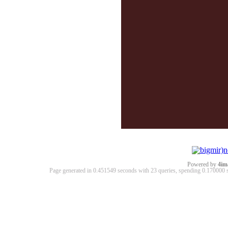
Powered by
4im
Page generated in 0.451549 seconds with 23 queries, spending 0.17000