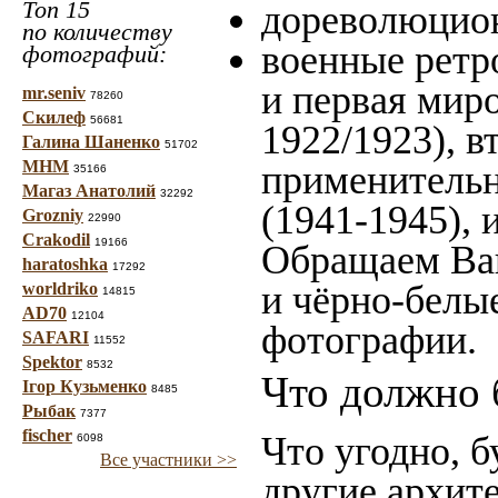
Топ 15
дореволюцион
по количеству
военные ретр
фотографий:
и первая миро
mr.seniv
78260
Скилеф
56681
1922/1923), в
Галина Шаненко
51702
МНМ
применительн
35166
Магаз Анатолий
32292
(1941-1945),
Grozniy
22990
Crakodil
19166
Обращаем Ваш
haratoshka
17292
и чёрно-белые
worldriko
14815
AD70
12104
фотографии.
SAFARI
11552
Spektor
8532
Что должно 
Ігор Кузьменко
8485
Рыбак
7377
fischer
Что угодно, б
6098
Все участники >>
другие архит