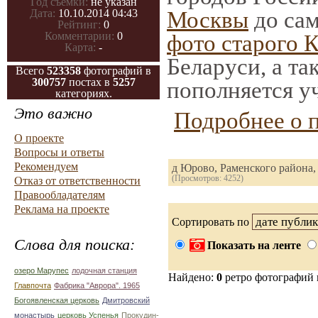
Год съемки:
не указан
Москвы
до сам
Дата:
10.10.2014 04:43
Рейтинг:
0
Комментарии:
0
фото старого 
Карта:
-
Беларуси, а та
Всего
523358
фотографий в
300757
постах в
5257
пополняется у
категориях.
Это важно
Подробнее о 
О проекте
Вопросы и ответы
Рекомендуем
д Юрово, Раменского района,
(Просмотров: 4252)
Отказ от ответственности
Правообладателям
Реклама на проекте
Сортировать по
Слова для поиска:
Показать на ленте
озеро Марупес
лодочная станция
Найдено:
0
ретро фотографий
Главпочта
Фабрика "Аврора". 1965
Богоявленская церковь
Дмитровский
монастырь
церковь Успенья
Прокудин-