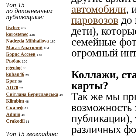
Топ 15
автомобили
, 
по дополненным
публикациям:
паровозов
до 
fischer
дети), которы
459
korostenec
436
семейные фот
Nadezda Mihhailova
186
Магаз Анатолий
184
огромный инт
Борис Ассеев
178
Рыбак
156
ggeolog
88
Коллажи, ст
kuban46
59
Брат
карты?
56
AD70
52
Так же мы пр
Світлана Бериславська
49
Klimbim
48
возможность 
Скилеф
41
Admin
публикации),
40
Crakodil
33
различных фот
Топ 15 географов: