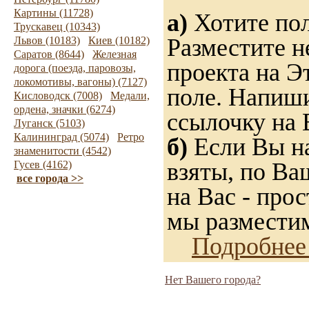
Картины (11728)
а)
Хотите пол
Трускавец (10343)
Разместите н
Львов (10183)
Киев (10182)
Саратов (8644)
Железная
проекта на Э
дорога (поезда, паровозы,
локомотивы, вагоны) (7127)
поле. Напиши
Кисловодск (7008)
Медали,
ордена, значки (6274)
ссылочку на 
Луганск (5103)
Калининград (5074)
Ретро
б)
Если Вы на
знаменитости (4542)
взяты, по Ва
Гусев (4162)
все города >>
на Вас - прос
мы разместим
Подробнее
Нет Вашего города?