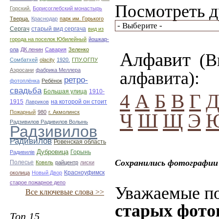
Посмотреть д
Горский.
Борисоглебский монастырь
Тверца.
Краснодар
парк им. Горького
Сергач
старый вид сергача
вид из
города на поселок Юбилейный
йошкар-
ола
ДК ленин
Савария
Зеленко
Алфавит
(Вы
Сомбатхей
olacity
1920.
ГПУ.ОГПУ
Аэросани
фабрика Меллера
алфавита):
ретро-
фотоплёнка
Ребёнок
свадьба
Большая улица
1910-
4
А
Б
В
Г
1915
на которой он стоит
Лавриков
Пожарный
980
г. Акмолинск
Ч
Ш
Щ
Э
Радзивилов Радивилов Волынь
Радзивилов
Радивилов
Ровенская область
Дубровица
Горынь
Радивилiв
Сохранились фотографии 
Полесье
Ковель
райцентр
лиски
Красноуфимск
околица
Новый Двор
старое пожарное депо
Уважаемые по
Все ключевые слова >>
старых фото
Топ 15