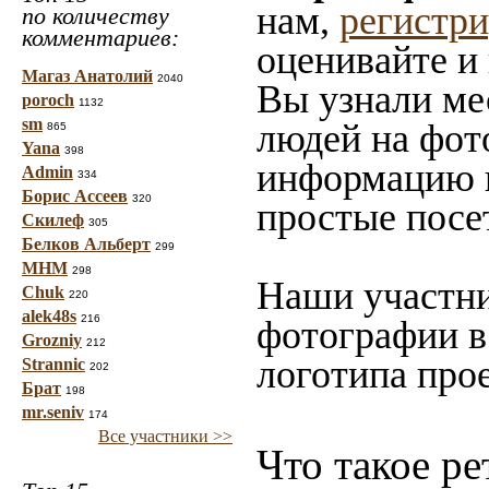
нам,
регистр
по количеству
комментариев:
оценивайте и
Магаз Анатолий
2040
Вы узнали мес
poroch
1132
sm
людей на фото
865
Yana
398
информацию в
Admin
334
Борис Ассеев
320
простые посе
Скилеф
305
Белков Альберт
299
МНМ
298
Наши участни
Chuk
220
alek48s
216
фотографии в
Grozniy
212
логотипа прое
Strannic
202
Брат
198
mr.seniv
174
Все участники >>
Что такое ре