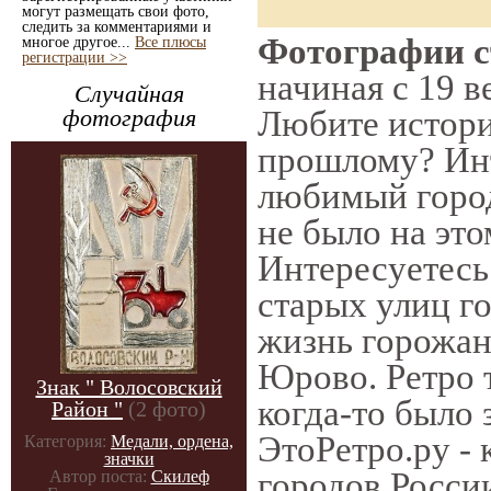
могут размещать свои фото,
следить за комментариями и
Фотографии с
многое другое...
Все плюсы
регистрации >>
начиная с 19 в
Случайная
Любите истори
фотография
прошлому? Инт
любимый город
не было на это
Интересуетес
старых улиц г
жизнь горожан
Юрово. Ретро т
Знак " Волосовский
когда-то было 
Район "
(2 фото)
ЭтоРетро.ру -
Категория:
Медали, ордена,
значки
городов Росси
Автор поста:
Скилеф