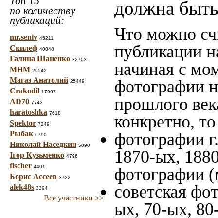
Топ 15
должна быть
по количеству
публикаций:
Что можно сч
mr.seniv
45211
публикации н
Скилеф
40848
Галина Шаненко
32703
начиная c мо
МНМ
26542
Магаз Анатолий
фотографии на
25449
Crakodil
17967
прошлого века
AD70
7743
haratoshka
7618
конкретно, то
Spektor
7249
Рыбак
фотографии г.
6790
Николай Наседкин
5090
1870-ых, 1880
Ігор Кузьменко
4796
fischer
4401
фотографии (
Борис Ассеев
3722
советская фот
alek48s
3394
Все участники >>
ых, 70-ых, 80