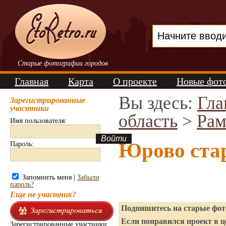
Старые фотографии городов
Главная
Карта
О проекте
Новые фот
Вы здесь:
Гла
Зарегистрированные
участники
область
>
Рам
Имя пользователя:
Юрово ста
Пароль:
Запомнить меня |
Забыли
пароль?
Еще не участник?
Подпишитесь на старые фото
Если понравился проект в ц
Зарегистрированные участники