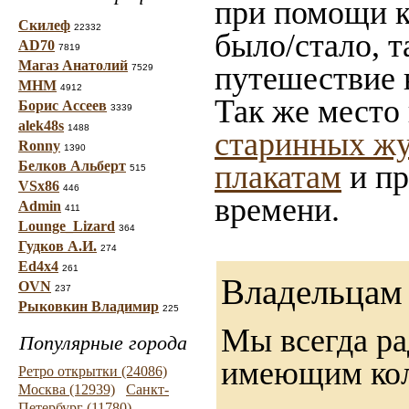
при помощи ка
Скилеф
22332
было/стало, 
AD70
7819
Магаз Анатолий
путешествие 
7529
МНМ
4912
Так же место
Борис Ассеев
3339
alek48s
1488
старинных жу
Ronny
1390
Белков Альберт
плакатам
и пр
515
VSx86
446
времени.
Admin
411
Lounge_Lizard
364
Гудков А.И.
274
Ed4x4
261
Владельцам 
OVN
237
Рыковкин Владимир
225
Мы всегда ра
Популярные города
имеющим ко
Ретро открытки (24086)
Москва (12939)
Санкт-
Петербург (11780)