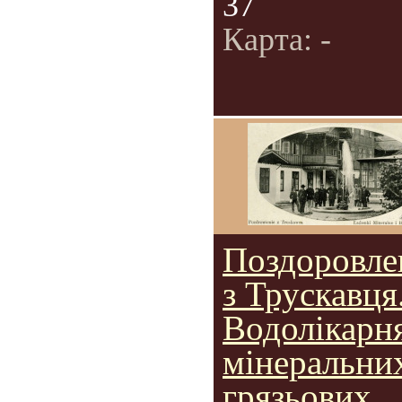
37
Карта: -
Поздоровле
з Трускавця
Водолікарн
мінеральни
грязьових