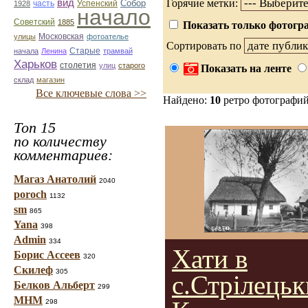
вид
Горячие метки:
Собор
Успенский
1928
часть
начало
Советский
1885
Показать только фотогра
улицы
Московская
фотоателье
Сортировать по
Старые
начала
Ленина
трамвай
Харьков
столетия
улиц
старого
Показать на ленте
склад
магазин
Все ключевые слова >>
Найдено:
10
ретро фотографи
Топ 15
по количеству
комментариев:
Магаз Анатолий
2040
poroch
1132
sm
865
Yana
398
Admin
334
Хати в
Борис Ассеев
320
Скилеф
305
с.Стрілець
Белков Альберт
299
МНМ
298