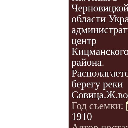
Черновицко
области Укр
администра
центр
Кицманског
района.
Располагаетс
берегу реки
Совица.Ж.во
Год съемки:
1910
Автор поста