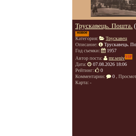
Трускавець. Пошта.
новое
Категория:
Трускавец
Описание:
Трускавець. П
Год съемки:
1957
VIP
Автор поста:
mr.seniv
Дата:
07.08.2026 18:06
Рейтинг:
0
Комментарии:
0
, Просмо
Карта: -