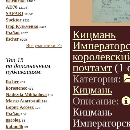
worldriko
14815
AD70
12104
SAFARI
11552
Spektor
8532
Ігор Кузьменко
8485
Кицмань
Рыбак
7377
fischer
6098
Императорс
Все участники >>
королевски
Топ 15
почтамт
(1 
по дополненным
публикациям:
Категория:
fischer
459
Кицмань
korostenec
436
Nadezda Mihhailova
186
Описание:
Магаз Анатолий
184
Борис Ассеев
178
Кицмань
Рыбак
156
Императорск
ggeolog
88
kuban46
59