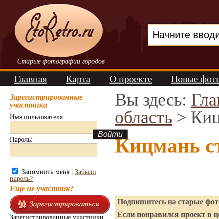
Старые фотографии городов
Главная
Карта
О проекте
Новые фот
Вы здесь:
Гла
Зарегистрированные
участники
область
> Ки
Имя пользователя:
Кицмань с
Пароль:
Запомнить меня |
Забыли
пароль?
Еще не участник?
Подпишитесь на старые фото
Если понравился проект в ц
Зарегистрированные участники