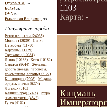
Гудков А.И.
274
1103
Ed4x4
261
OVN
Карта: -
237
Рыковкин Владимир
225
Популярные города
Ретро открытки (24086)
Москва (12939)
Санкт-
Петербург (11780)
Картины (11729)
Трускавец (10361)
Львов (10183)
Киев (10182)
Саратов (8644)
Железная
дорога (поезда, паровозы,
локомотивы, вагоны) (7127)
Кисловодск (7008)
Медали,
ордена, значки (6274)
Луганск (5103)
Кицмань
Калининград (5074)
Ретро
знаменитости (4542)
Императорс
Гусев (4162)