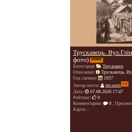
Трускавець. Вул.Глін
фото)
новое
Категория:
Трускавец
Описание:
Трускавець. Ву
Год съемки:
1957
VIP
Автор поста:
mr.seniv
Дата:
07.08.2026 17:47
Рейтинг:
0
Комментарии:
0
, Просмо
Карта: -