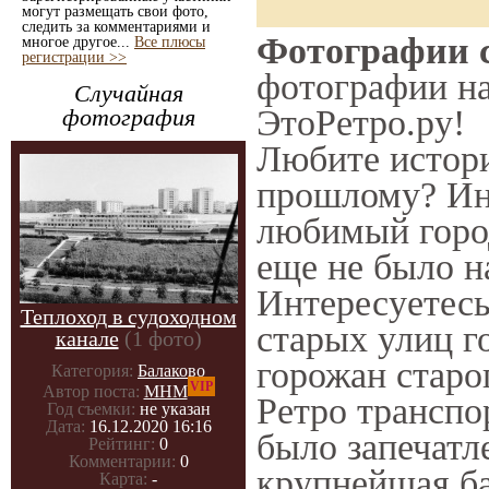
могут размещать свои фото,
следить за комментариями и
Фотографии с
многое другое...
Все плюсы
регистрации >>
фотографии нач
Случайная
ЭтоРетро.ру!
фотография
Любите истори
прошлому? Ин
любимый город
еще не было н
Интересуетес
Теплоход в судоходном
старых улиц г
канале
(1 фото)
горожан старо
Категория:
Балаково
VIP
Автор поста:
МНМ
Ретро транспор
Год съемки:
не указан
Дата:
16.12.2020 16:16
было запечатл
Рейтинг:
0
Комментарии:
0
крупнейшая ба
Карта:
-