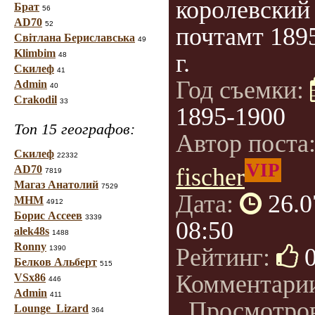
королевский
Брат
56
AD70
52
почтамт 189
Світлана Бериславська
49
Klimbim
г.
48
Скилеф
41
Год съемки:
Admin
40
Crakodil
33
1895-1900
Топ 15 географов:
Автор поста
Скилеф
22332
VIP
AD70
fischer
7819
Магаз Анатолий
7529
Дата:
26.0
МНМ
4912
Борис Ассеев
3339
08:50
alek48s
1488
Ronny
Рейтинг:
1390
Белков Альберт
515
Комментари
VSx86
446
Admin
411
, Просмотро
Lounge_Lizard
364