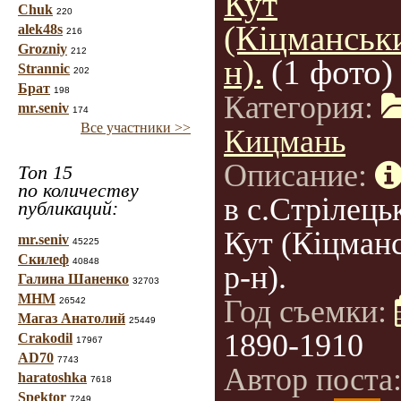
Кут
Chuk
220
(Кіцманськ
alek48s
216
Grozniy
212
н).
(1 фото)
Strannic
202
Брат
198
Категория:
mr.seniv
174
Все участники >>
Кицмань
Описание:
Топ 15
по количеству
в с.Стрілець
публикаций:
Кут (Кіцман
mr.seniv
45225
Скилеф
40848
р-н).
Галина Шаненко
32703
МНМ
Год съемки:
26542
Магаз Анатолий
25449
1890-1910
Crakodil
17967
AD70
7743
Автор поста
haratoshka
7618
Spektor
7249