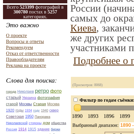
России (начин
Всего
523399
фотографий в
300780
постах в
5257
самых до окра
категориях.
Это важно
Киева
, заканч
же других рес
О проекте
Вопросы и ответы
участниками п
Рекомендуем
Отказ от ответственности
Подробнее о 
Правообладателям
Реклама на проекте
Слова для поиска:
(Просмотров: 8068)
ретро
фото
Николаев
города
старый
фотография
Украина
Фильтр по годам съёмки
Старая
Москва
старой
Москвы
1920
годы
сквер
1934
году
1940
1890
1893
1896
1899
1950
Советская
Панорама
дом
Николаевской
стороны
общества
Выбранный диапазон:
1914
1915
здание
Россия
биржи