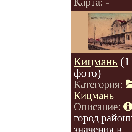
Карта: -
Кицмань
(1
фото)
Категория:
Кицмань
Описание:
город район
значения в