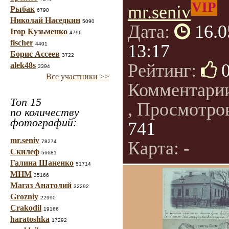
VIP
mr.seniv
Рыбак
6790
Николай Наседкин
5090
Дата:
16.0
Ігор Кузьменко
4796
fischer
4401
13:17
Борис Ассеев
3722
Рейтинг:
alek48s
3394
Все участники >>
Комментари
Топ 15
, Просмотро
по количеству
фотографий:
741
mr.seniv
Карта: -
78274
Скилеф
56681
Галина Шаненко
51714
МНМ
35166
Магаз Анатолий
32292
Grozniy
22990
Crakodil
19166
haratoshka
17292