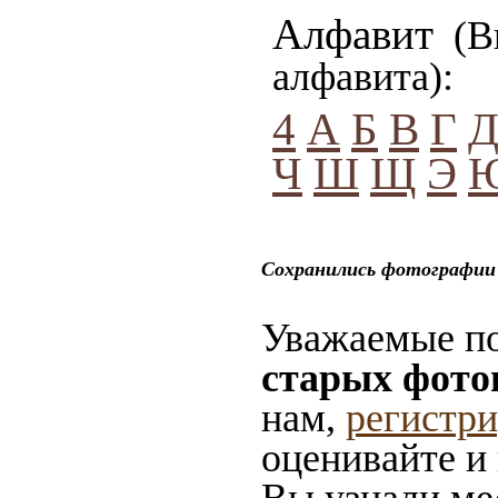
Алфавит
(Вы
алфавита):
4
А
Б
В
Г
Ч
Ш
Щ
Э
Сохранились фотографии 
Уважаемые по
старых фото
нам,
регистр
оценивайте и