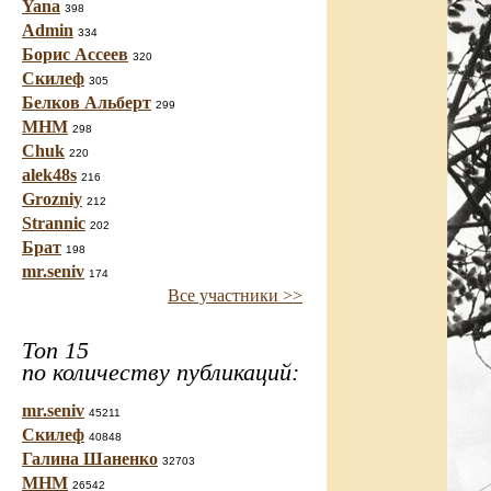
Yana
398
Admin
334
Борис Ассеев
320
Скилеф
305
Белков Альберт
299
МНМ
298
Chuk
220
alek48s
216
Grozniy
212
Strannic
202
Брат
198
mr.seniv
174
Все участники >>
Топ 15
по количеству публикаций:
mr.seniv
45211
Скилеф
40848
Галина Шаненко
32703
МНМ
26542