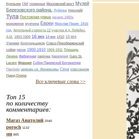
Музей
Куяльник
ГАИ
пожарные
Московский мост
Березовского района.
Лубянка
Николайii
Тула
Постоялая улица
начало 1900х
Евреи
мороженое
мужчина
Ярослав Пицек .1916
год.
Артельный староста 12 участка ж.д. Лобейко.
16 век
18 век
А.М.
1903-1909
14 век
1410
Ученики
Колотильшиков
Спасо-Преображенский
1900-1910
собор
песок
1904-1911
Плошадь
Ленина
Фабричная
парочка
Кавалерия
Gare St.
Lazare
Франция
Собор Парижской Богоматери
Сена
Пантео́н
церковь св. Женевьевы
классицизм
Гранд Опера
Все ключевые слова >>
Топ 15
по количеству
комментариев:
Магаз Анатолий
2040
poroch
1132
sm
865