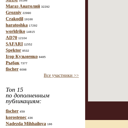
35166
Магаз Анатолий
32292
Grozniy
22990
Crakodil
19166
haratoshka
17292
worldriko
14815
AD70
12104
SAFARI
11552
Spektor
8532
Ігор Кузьменко
8485
Рыбак
7377
fischer
6098
Все участники >>
Топ 15
по дополненным
публикациям:
fischer
459
korostenec
436
Nadezda Mihhailova
186