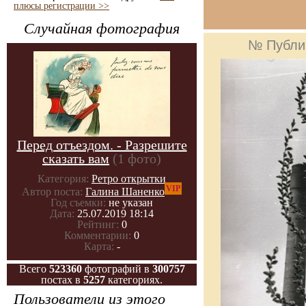
плюсы регистрации >>
Случайная фотография
№ Публи
Перед отъездом. - Разрешите
сказать вам
(1 фото)
Категория:
Ретро открытки
VIP
Автор поста:
Галина Шаненко
Год съемки:
не указан
Дата:
25.07.2019 18:14
Рейтинг:
0
Комментарии:
0
Карта:
-
Всего
523360
фотографий в
300757
постах в
5257
категориях.
Пользователи из этого