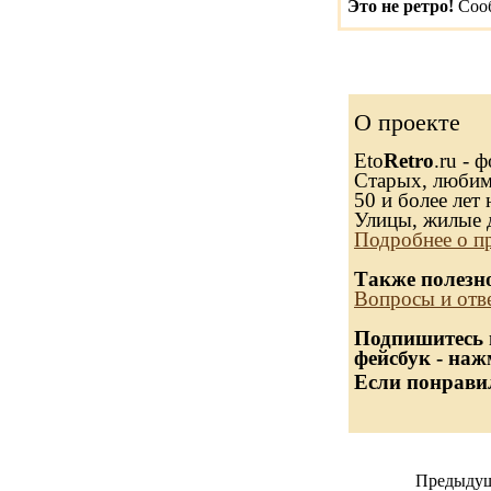
Это не ретро!
Сооб
О проекте
Eto
Retro
.ru - 
Старых, любимы
50 и более лет 
Улицы, жилые 
Подробнее о п
Также полезн
Вопросы и отв
Подпишитесь н
фейсбук - наж
Если понравил
Предыдущ