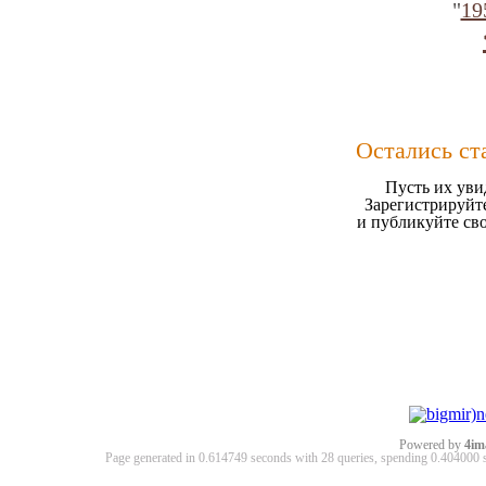
"
19
Остались ст
Пусть их уви
Зарегистрируйте
и публикуйте св
Powered by
4im
Page generated in 0.614749 seconds with 28 queries, spending 0.40400