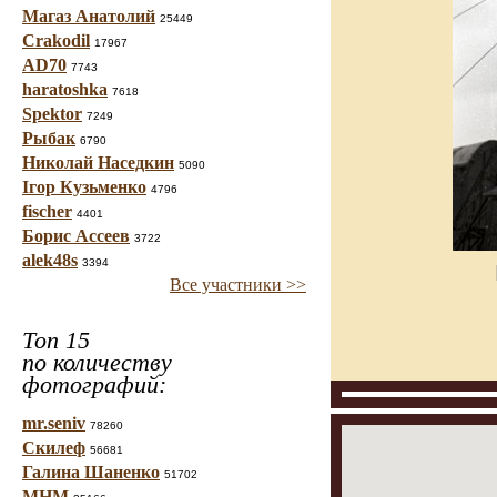
Магаз Анатолий
25449
Crakodil
17967
AD70
7743
haratoshka
7618
Spektor
7249
Рыбак
6790
Николай Наседкин
5090
Ігор Кузьменко
4796
fischer
4401
Борис Ассеев
3722
alek48s
3394
Все участники >>
Топ 15
по количеству
фотографий:
mr.seniv
78260
Скилеф
56681
Галина Шаненко
51702
МНМ