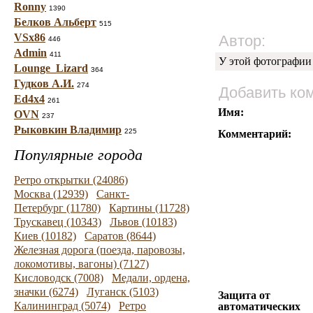
Ronny
1390
Белков Альберт
515
VSx86
Автор:
446
Admin
411
У этой фотографии
Lounge_Lizard
364
Гудков А.И.
274
Добавить ко
Ed4x4
261
Имя:
OVN
237
Рыковкин Владимир
225
Комментарий:
Популярные города
Ретро открытки (24086)
Москва (12939)
Санкт-
Петербург (11780)
Картины (11728)
Трускавец (10343)
Львов (10183)
Киев (10182)
Саратов (8644)
Железная дорога (поезда, паровозы,
локомотивы, вагоны) (7127)
Кисловодск (7008)
Медали, ордена,
значки (6274)
Луганск (5103)
Защита от
Калининград (5074)
Ретро
автоматических