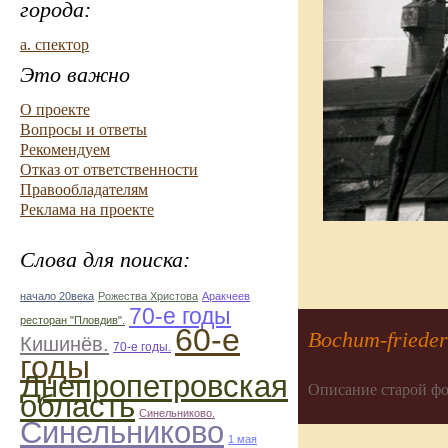
города:
а. спектор
Это важно
О проекте
Вопросы и ответы
Рекомендуем
Отказ от ответственности
Правообладателям
Реклама на проекте
Слова для поиска:
начало 20века
Рожества Христова
Аракчеев
70-е годы
ресторан "Пловдив".
60-е
Bochum-frieder
Кишинёв.
70-е годы.
годы
Днепропетровская
Описание старой фо
область
Синельниково.
Синельниково
1 мая