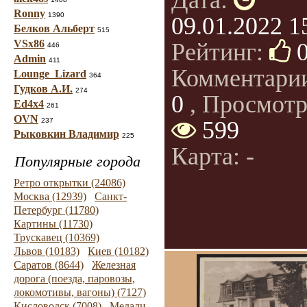
Дата:
Ronny
1390
09.01.2022 1
Белков Альберт
515
VSx86
Рейтинг:
446
Admin
411
Комментари
Lounge_Lizard
364
Гудков А.И.
274
0
, Просмотр
Ed4x4
261
OVN
237
599
Рыковкин Владимир
225
Карта: -
Популярные города
Ретро открытки (24086)
Москва (12939)
Санкт-
Петербург (11780)
Картины (11730)
Трускавец (10369)
Львов (10183)
Киев (10182)
Саратов (8644)
Железная
дорога (поезда, паровозы,
локомотивы, вагоны) (7127)
Кисловодск (7008)
Медали,