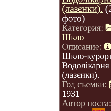
(лазєнки).
(
фото)
Категория:
Шкло
Описание:
Шкло-курорт
Водолікарня
(лазєнки).
Год съемки:
1931
Автор поста