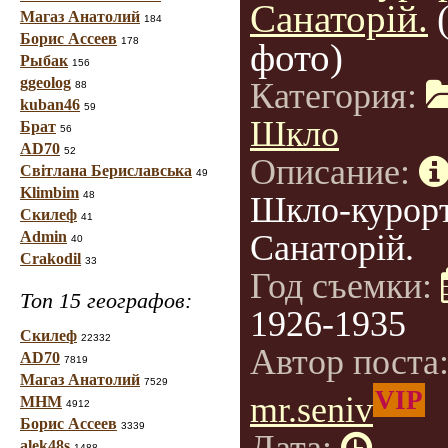
Санаторій.
Магаз Анатолий
184
Борис Ассеев
178
фото)
Рыбак
156
ggeolog
Категория:
88
kuban46
59
Шкло
Брат
56
AD70
52
Описание:
Світлана Бериславська
49
Klimbim
48
Шкло-курорт
Скилеф
41
Admin
Санаторій.
40
Crakodil
33
Год съемки:
Топ 15 географов:
1926-1935
Скилеф
22332
Автор поста
AD70
7819
Магаз Анатолий
7529
VIP
mr.seniv
МНМ
4912
Борис Ассеев
3339
alek48s
1488