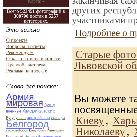
заканчивая само
Карта:
-
других республ
Всего
523451
фотографий в
300790
постах в
5257
участниками пр
категориях.
Это важно
Подробнее о п
О проекте
Вопросы и ответы
Старые фото
Рекомендуем
Отказ от ответственности
Львовской об
Правообладателям
Реклама на проекте
Слова для поиска:
Армия
Вы можете та
мировая
бухту
посвященные
Американские
военные
Киеву
,
Харь
австрийская
Бугуруслан
лошади
Белгород
Николаеву
,
сосновоборск
Валуйский
Иваницкий
Крестный
Иосифа
Белгородского