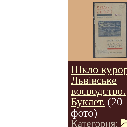
Шкло курор
Львівське
воєводство.
Буклет.
(20
фото)
Категория: