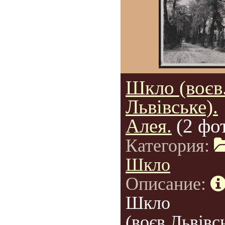
Шкло (воєв
Львівське).
Алея.
(2 фо
Категория:
Шкло
Описание:
Шкло
(воєв.Львівсь