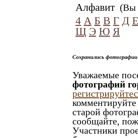
Алфавит
(Вы 
4
А
Б
В
Г
Д
Щ
Э
Ю
Я
Сохранились фотографии
Уважаемые посе
фотографий г
регистрируйтес
комментируйте 
старой фотограф
сообщайте, пож
Участники прое