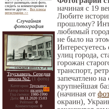
Фотографии ст
могут размещать свои фото,
начиная с 19 ве
следить за комментариями и
многое другое...
Все плюсы
регистрации >>
Любите историю
Случайная
прошлому? Инт
фотография
любимый город 
не было на этом
Интересуетесь
улиц города, с
горожан старог
транспорт, ретр
Трускавець. Середня
запечатлено на
школа №2.
(1 фото)
крупнейшая баз
Категория:
Трускавец
VIP
Автор поста:
mr.seniv
(начиная от
фо
Год съемки:
1980-1990
Дата:
08.11.2020 15:03
окраин), Украи
Рейтинг:
0
Комментарии:
0