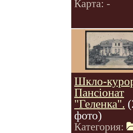
Карта: -
Шкло-курор
Пансіонат
"Геленка".
(
фото)
Категория: