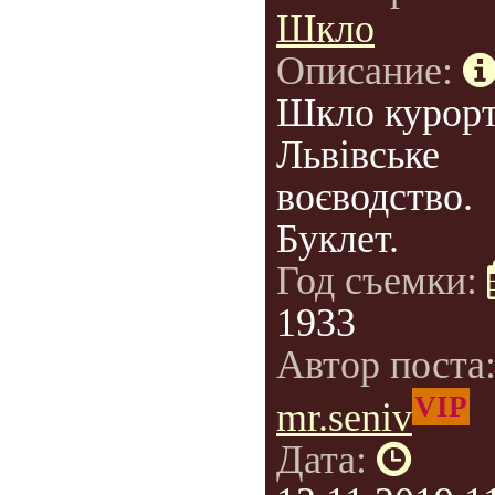
Шкло
Описание:
Шкло курорт
Львівське
воєводство.
Буклет.
Год съемки:
1933
Автор поста
VIP
mr.seniv
Дата: