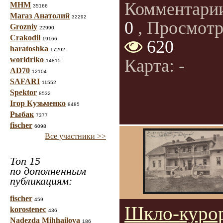
Комментари
МНМ
35166
Магаз Анатолий
32292
0
, Просмотр
Grozniy
22990
Crakodil
19166
620
haratoshka
17292
worldriko
Карта: -
14815
AD70
12104
SAFARI
11552
Spektor
8532
Ігор Кузьменко
8485
Рыбак
7377
fischer
6098
Все участники >>
Топ 15
по дополненным
публикациям:
fischer
459
Шкло-курор
korostenec
436
Nadezda Mihhailova
186