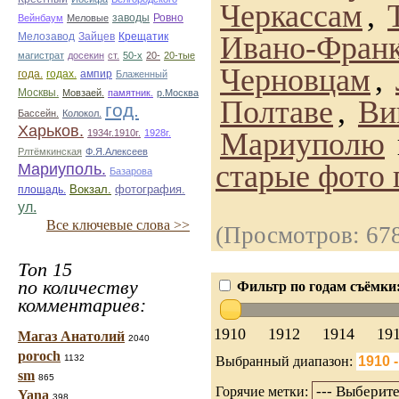
Черкассам
,
заводы
Ровно
Вейнбаум
Меловые
Мелозавод
Зайцев
Крещатик
Ивано-Франк
магистрат
досекин
ст.
50-х
20-
20-тые
Черновцам
,
года.
годах.
ампир
Блаженный
Москвы.
Мовзаей.
памятник.
р.Москва
Полтаве
,
Ви
год.
Бассейн.
Колокол.
Харьков.
Мариуполю
1934г.1910г.
1928г.
Рлтёмкинская
Ф.Я.Алексеев
старые фото 
Мариуполь.
Базарова
Вокзал.
фотография.
площадь.
ул.
Все ключевые слова >>
(Просмотров: 67
Топ 15
по количеству
Фильтр по годам съёмки
комментариев:
1910
1912
1914
19
Магаз Анатолий
2040
poroch
1132
Выбранный диапазон:
sm
865
Горячие метки:
Yana
398