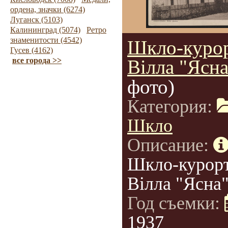
ордена, значки (6274)
Луганск (5103)
Калининград (5074)
Ретро
знаменитости (4542)
Шкло-курор
Гусев (4162)
все города >>
Вілла "Ясна
фото)
Категория:
Шкло
Описание:
Шкло-курорт
Вілла "Ясна"
Год съемки:
1937