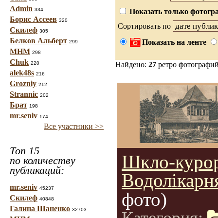
Admin
334
Показать только фотогра
Борис Ассеев
320
Сортировать по
Скилеф
305
Белков Альберт
Показать на ленте
299
МНМ
298
Chuk
220
Найдено:
27
ретро фотографи
alek48s
216
Grozniy
212
Strannic
202
Брат
198
mr.seniv
174
Все участники >>
Топ 15
Шкло-курор
по количеству
публикаций:
Водолікарн
mr.seniv
45237
фото)
Скилеф
40848
Галина Шаненко
32703