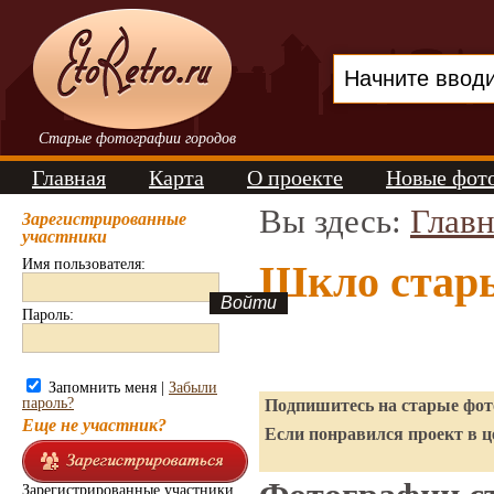
Старые фотографии городов
Главная
Карта
О проекте
Новые фот
Вы здесь:
Главн
Зарегистрированные
участники
Имя пользователя:
Шкло стар
Пароль:
Запомнить меня |
Забыли
пароль?
Подпишитесь на старые фото
Еще не участник?
Если понравился проект в ц
Зарегистрированные участники