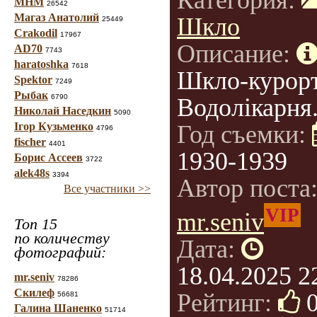
Категория:
МНМ
26542
Магаз Анатолий
Шкло
25449
Crakodil
17967
Описание:
AD70
7743
haratoshka
7618
Шкло-курорт
Spektor
7249
Рыбак
6790
Водолікарня
Николай Наседкин
5090
Ігор Кузьменко
Год съемки:
4796
fischer
4401
1930-1939
Борис Ассеев
3722
alek48s
3394
Автор поста
Все участники >>
VIP
mr.seniv
Топ 15
по количеству
Дата:
фотографий:
18.04.2025 2
mr.seniv
78286
Скилеф
Рейтинг:
56681
Галина Шаненко
51714