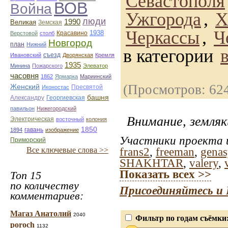
Севастополя
ВОВ
Война
Ужгорода
,
Х
люди
1990
Великая
Земская
Черкассы
,
Ч
1938
Красавино
Верстовой
столб
Новгород
план
Нижний
в категории
Ивановский
съезд
Дворянская
Кремля
1935
Минина
Пожарского
Элеватор
часовня
1862
Ярмарка
Мариинский
(Просмотров: 62
Женский
Иконостас
Пресвятой
башня
Георгиевская
Александру
павильон
Нижегородский
Внимание, земляк
Электрическая
восточный
колония
1850
1894
гавань
изображение
Участники проекта и
Приморский
Все ключевые слова >>
frans2
,
freeman
,
gena
SHAKHTAR
,
valery
,
Показать всех >>
Топ 15
по количеству
Присоединяйтесь и 
комментариев:
Магаз Анатолий
2040
Фильтр по годам съёмки
poroch
1132