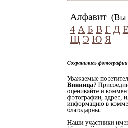
Алфавит
(Вы 
4
А
Б
В
Г
Д
Щ
Э
Ю
Я
Сохранились фотографии 
Уважаемые посетител
Винница
? Присоедин
оценивайте и коммен
фотографии, адрес, и
информацию в коммен
благодарны.
Наши участники имею