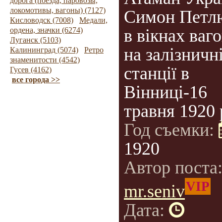
дорога (поезда, паровозы,
локомотивы, вагоны) (7127)
Симон Петл
Кисловодск (7008)
Медали,
ордена, значки (6274)
в вікнах ваг
Луганск (5103)
на залізничн
Калининград (5074)
Ретро
знаменитости (4542)
станції в
Гусев (4162)
все города >>
Вінниці-16
травня 1920 
Год съемки:
1920
Автор поста
VIP
mr.seniv
Дата: