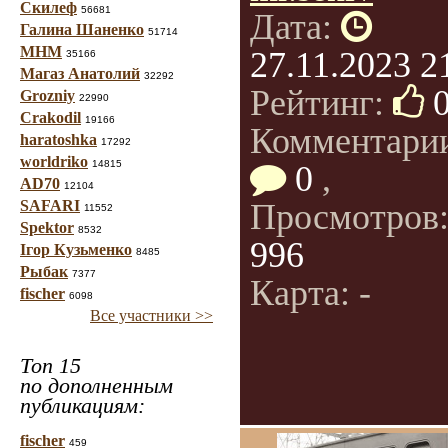
Скилеф
56681
Дата:
Галина Шаненко
51714
МНМ
27.11.2023 2
35166
Магаз Анатолий
32292
Рейтинг:
Grozniy
22990
Crakodil
19166
Комментари
haratoshka
17292
worldriko
14815
0
,
AD70
12104
SAFARI
Просмотров
11552
Spektor
8532
996
Ігор Кузьменко
8485
Рыбак
7377
Карта: -
fischer
6098
Все участники >>
Топ 15
по дополненным
публикациям:
fischer
459