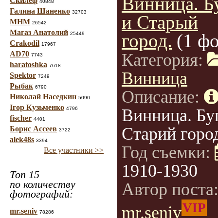
Винница. Б
Скилеф
40848
Галина Шаненко
32703
и Старый
МНМ
26542
Магаз Анатолий
город.
(1 фо
25449
Crakodil
17967
AD70
Категория:
7743
haratoshka
7618
Винница
Spektor
7249
Рыбак
6790
Описание:
Николай Наседкин
5090
Ігор Кузьменко
4796
Винница. Бу
fischer
4401
Старий горо
Борис Ассеев
3722
alek48s
3394
Год съемки:
Все участники >>
1910-1930
Топ 15
по количеству
Автор поста
фотографий:
VIP
mr.seniv
mr.seniv
78286