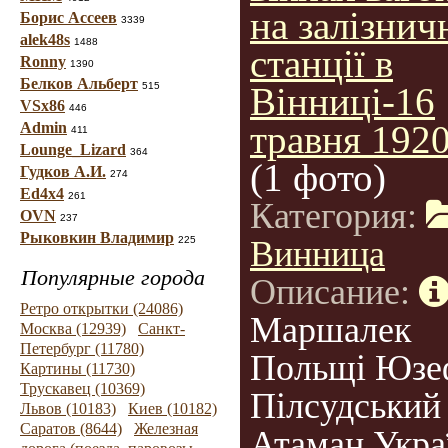
на залізнич
Борис Ассеев
3339
alek48s
1488
станції в
Ronny
1390
Белков Альберт
515
Вінниці-16
VSx86
446
травня 1920
Admin
411
Lounge_Lizard
364
(1 фото)
Гудков А.И.
274
Ed4x4
261
Категория:
OVN
237
Рыковкин Владимир
225
Винница
Популярные города
Описание:
Ретро открытки (24086)
Маршалек
Москва (12939)
Санкт-
Петербург (11780)
Польщі Юзе
Картины (11730)
Трускавец (10369)
Пілсудський 
Львов (10183)
Киев (10182)
Саратов (8644)
Железная
Атаман Укра