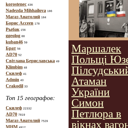
korostenec
436
Nadezda Mihhailova
186
Магаз Анатолий
184
Борис Ассеев
178
Рыбак
156
ggeolog
88
kuban46
59
Маршалек
Брат
56
AD70
Польщі Юз
52
Світлана Бериславська
49
Пілсудський
Klimbim
48
Скилеф
41
Атаман
Admin
40
Crakodil
33
України
Топ 15 географов:
Симон
Скилеф
22332
Петлюра в
AD70
7819
Магаз Анатолий
вікнах ваго
7529
МНМ
4912