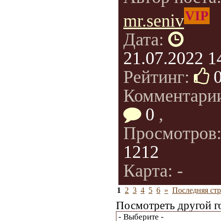
VIP
mr.seniv
Дата:
21.07.2022 1
Рейтинг:
Комментари
0
,
Просмотров
1212
Карта: -
1
2
3
4
5
6
»
Последняя стр
Посмотреть другой г