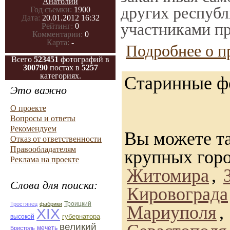
Анатолий
других республ
Год съемки:
1900
Дата:
20.01.2012 16:32
участниками пр
Рейтинг:
0
Комментарии:
0
Карта:
-
Подробнее о п
Всего
523451
фотографий в
300790
постах в
5257
категориях.
Старинные ф
Это важно
О проекте
Вопросы и ответы
Рекомендуем
Вы можете та
Отказ от ответственности
Правообладателям
крупных гор
Реклама на проекте
Житомира
,
Слова для поиска:
Кировограда
Троицкий
Тростянец
фабрики
Мариуполя
,
ХІХ
губернатора
высокой
великий
мечеть
Бристоль