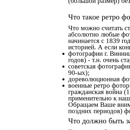
(большой размер) без
Что такое ретро ф
Что можно считать с
абсолютно любые фот
начинается с 1839 го
историей. А если конк
фотографии г. Винниц
годов) - т.н. очень 
советская фотография
90-ых);
дореволюционная фото
военные ретро фоторг
гражданская война (1
применительно к наше
Обращаем Ваше внима
поздних периодов) ф
Что должно быть з