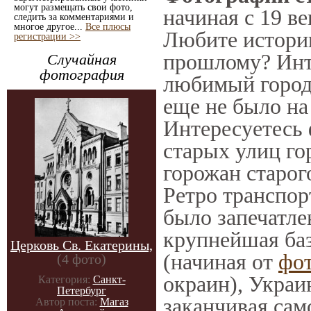
могут размещать свои фото,
начиная с 19 ве
следить за комментариями и
многое другое...
Все плюсы
Любите историю
регистрации >>
прошлому? Инт
Случайная
фотография
любимый город 
еще не было на
Интересуетесь
старых улиц го
горожан старог
Ретро транспорт
было запечатле
крупнейшая баз
Церковь Св. Екатерины,
(начиная от
фо
(4 фото)
окраин), Украи
Категория:
Санкт-
Петербург
заканчивая само
Автор поста:
Магаз