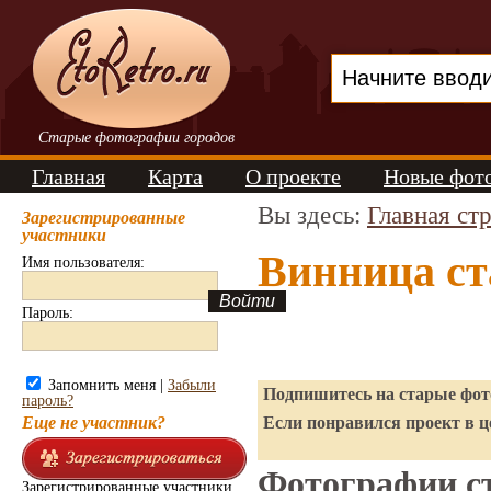
Старые фотографии городов
Главная
Карта
О проекте
Новые фот
Вы здесь:
Главная ст
Зарегистрированные
участники
Винница ст
Имя пользователя:
Пароль:
Запомнить меня |
Забыли
Подпишитесь на старые фото
пароль?
Еще не участник?
Если понравился проект в ц
Фотографии ст
Зарегистрированные участники