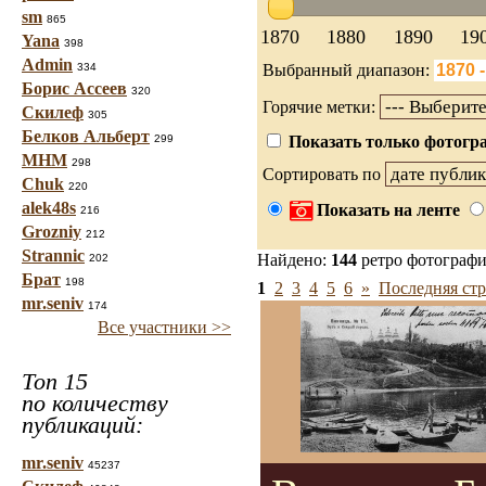
sm
865
1870
1880
1890
19
Yana
398
Admin
334
Выбранный диапазон:
Борис Ассеев
320
Горячие метки:
Скилеф
305
Белков Альберт
299
Показать только фотогра
МНМ
298
Сортировать по
Chuk
220
alek48s
Показать на ленте
216
Grozniy
212
Strannic
Найдено:
144
ретро фотограф
202
Брат
198
1
2
3
4
5
6
»
Последняя стр
mr.seniv
174
Все участники >>
Топ 15
по количеству
публикаций:
mr.seniv
45237