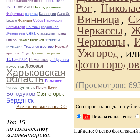
1900-
Преображенский собор
песок
Рог
,
Никола
1910
1904-1911
Плошадь Ленина
Фабричная
парочка
Кавалерия
Gare St.
Винница
,
С
Lazare
Франция
Собор Парижской
Черкассы
,
Ж
Богоматери
Пантео́н
церковь св.
Сена
Женевьевы
классицизм
Гранд
Черновцы
,
И
женская
Опера
Рождественская
гимназия
Траурное шествие
Невский
Ужгород
, и
проспект
Оцуп
Троицкая церковь
1912-1914
Раменское
ул.Чугунова
фото городо
Лозовая
моностырь
Харьковская
область
Волчанск
(Просмотров: 69
Купянск
Изюм
Чугуев
Валки
Богодухов
Святогорск
Бердянск
Все ключевые слова >>
Сортировать по
Показать на ленте
Топ 15
по количеству
Найдено:
0
ретро фотографий
комментариев: