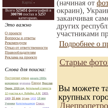
(начиная от
фо
Карта:
-
окраин), Украи
Всего
523451
фотографий в
300790
постах в
5257
заканчивая само
категориях.
других республ
Это важно
участниками пр
О проекте
Вопросы и ответы
Подробнее о п
Рекомендуем
Отказ от ответственности
Правообладателям
Реклама на проекте
Старые фото
Слова для поиска:
Постоялая улица
начало 1900х
Евреи
мороженое
мужчина
Ярослав
Вы можете та
Пицек .1916 год.
Артельный староста
12 участка ж.д. Лобейко. А.М.
1903-
крупных гор
16 век
18 век
1909
14 век
1410
Днепропетро
Ученики
Колотильшиков
Спасо-