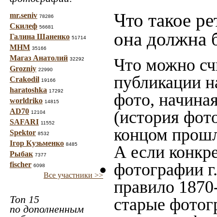
Что такое ре
mr.seniv
78286
Скилеф
56681
она должна 
Галина Шаненко
51714
МНМ
35166
Магаз Анатолий
Что можно сч
32292
Grozniy
22990
публикации н
Crakodil
19166
haratoshka
17292
фото, начина
worldriko
14815
AD70
(история фото
12104
SAFARI
11552
концом прошло
Spektor
8532
Ігор Кузьменко
8485
А если конкре
Рыбак
7377
фотографии г.
fischer
6098
Все участники >>
правило 1870-
Топ 15
старые фотог
по дополненным