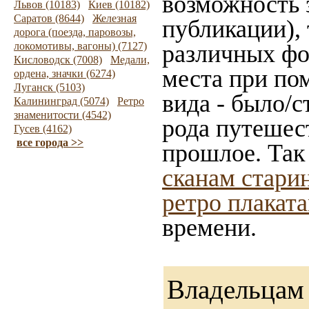
возможность 
Львов (10183)
Киев (10182)
Саратов (8644)
Железная
публикации),
дорога (поезда, паровозы,
локомотивы, вагоны) (7127)
различных фот
Кисловодск (7008)
Медали,
места при по
ордена, значки (6274)
Луганск (5103)
вида - было/с
Калининград (5074)
Ретро
знаменитости (4542)
рода путешес
Гусев (4162)
все города >>
прошлое. Так
сканам стари
ретро плакат
времени.
Владельцам 