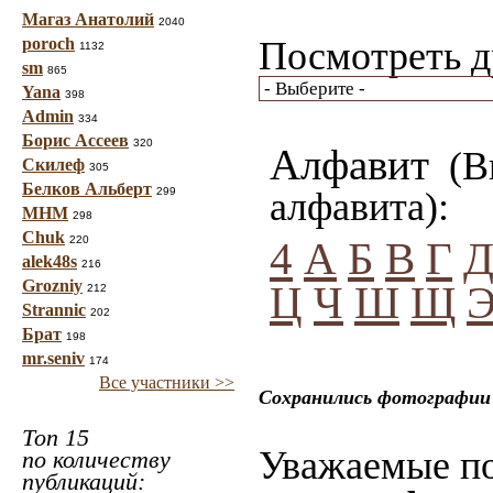
Магаз Анатолий
2040
poroch
Посмотреть д
1132
sm
865
Yana
398
Admin
334
Борис Ассеев
320
Алфавит
(Вы
Скилеф
305
Белков Альберт
299
алфавита):
МНМ
298
Chuk
220
4
А
Б
В
Г
alek48s
216
Grozniy
Ц
Ч
Ш
Щ
212
Strannic
202
Брат
198
mr.seniv
174
Все участники >>
Сохранились фотографии 
Топ 15
Уважаемые по
по количеству
публикаций: