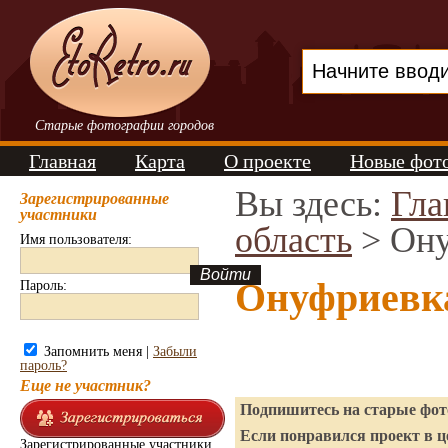
Старые фотографии городов
Главная
Карта
О проекте
Новые фот
Вы здесь:
Гла
Зарегистрированные
участники
область
> Ону
Имя пользователя:
Онуфриевк
Пароль:
Запомнить меня |
Забыли
пароль?
Еще не участник?
Подпишитесь на старые фото
Если понравился проект в ц
Зарегистрированные участники