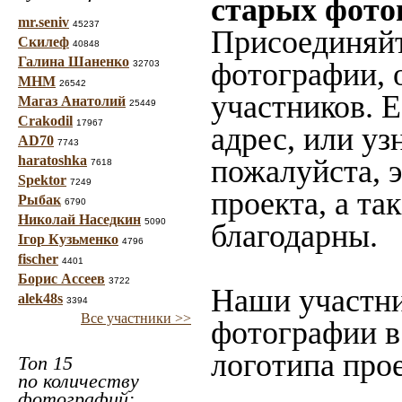
старых фото
mr.seniv
45237
Присоединяйт
Скилеф
40848
Галина Шаненко
фотографии, 
32703
МНМ
26542
участников. 
Магаз Анатолий
25449
Crakodil
17967
адрес, или уз
AD70
7743
haratoshka
пожалуйста, 
7618
Spektor
7249
проекта, а та
Рыбак
6790
Николай Наседкин
5090
благодарны.
Ігор Кузьменко
4796
fischer
4401
Борис Ассеев
3722
Наши участни
alek48s
3394
Все участники >>
фотографии в
логотипа прое
Топ 15
по количеству
фотографий: