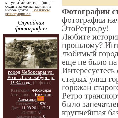
могут размещать свои фото,
следить за комментариями и
Фотографии ст
многое другое...
Все плюсы
регистрации >>
фотографии нач
Случайная
ЭтоРетро.ру!
фотография
Любите историю
прошлому? Инт
любимый город 
еще не было на
Интересуетесь
город Чебоксары ул.
старых улиц го
Розы Люксембург до
1934 года
(1 фото)
горожан старог
Категория:
Чебоксары
Ретро транспорт
Автор поста:
Никитин
VIP
Александр
было запечатле
Год съемки:
1930
Дата:
11.08.2011 12:21
крупнейшая баз
Рейтинг:
0
Комментарии:
0