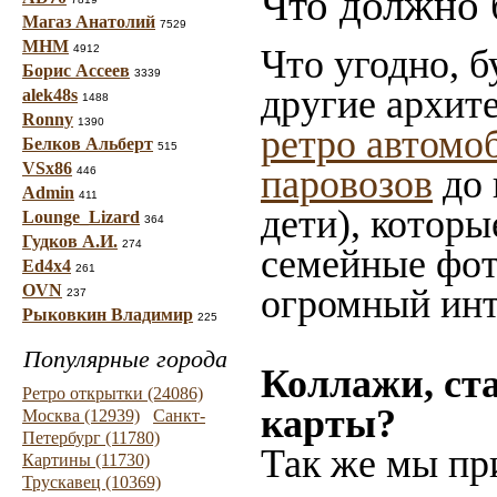
Что должно 
Магаз Анатолий
7529
МНМ
4912
Что угодно, б
Борис Ассеев
3339
другие архит
alek48s
1488
Ronny
1390
ретро автомо
Белков Альберт
515
VSx86
паровозов
до 
446
Admin
411
дети), которы
Lounge_Lizard
364
Гудков А.И.
274
семейные фот
Ed4x4
261
OVN
огромный инт
237
Рыковкин Владимир
225
Популярные города
Коллажи, ст
Ретро открытки (24086)
карты?
Москва (12939)
Санкт-
Петербург (11780)
Так же мы пр
Картины (11730)
Трускавец (10369)