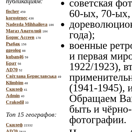
советская фот
публикациям:
60-ых, 70-ых,
fischer
459
korostenec
436
дореволюцион
Nadezda Mihhailova
186
Магаз Анатолий
года);
184
Борис Ассеев
178
военные ретр
Рыбак
156
ggeolog
88
и первая миро
kuban46
59
Брат
1922/1923), в
56
AD70
52
применительн
Світлана Бериславська
49
Klimbim
48
(1941-1945),
Скилеф
41
Обращаем Ваш
Admin
40
Crakodil
33
быть и чёрно-
Топ 15 географов:
фотографии.
Скилеф
22332
AD70
7819