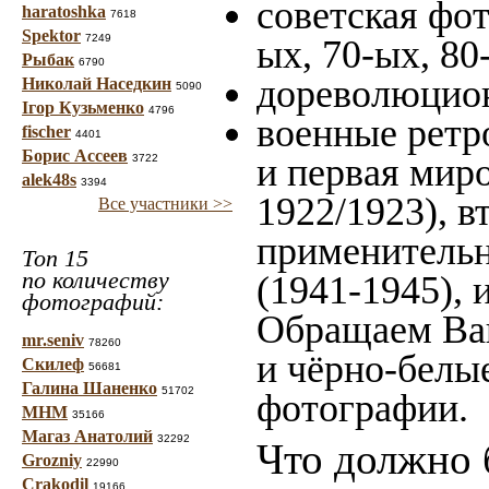
советская фот
haratoshka
7618
Spektor
7249
ых, 70-ых, 80
Рыбак
6790
дореволюционн
Николай Наседкин
5090
Ігор Кузьменко
4796
военные ретр
fischer
4401
Борис Ассеев
и первая миро
3722
alek48s
3394
1922/1923), в
Все участники >>
применительн
Топ 15
по количеству
(1941-1945),
фотографий:
Обращаем Ваш
mr.seniv
78260
и чёрно-белые
Скилеф
56681
Галина Шаненко
51702
фотографии.
МНМ
35166
Магаз Анатолий
32292
Что должно 
Grozniy
22990
Crakodil
19166