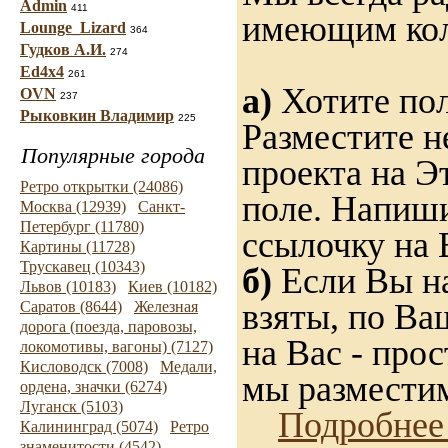
Admin
411
имеющим ко
Lounge_Lizard
364
Гудков А.И.
274
Ed4x4
261
а)
Хотите пол
OVN
237
Рыковкин Владимир
225
Разместите н
Популярные города
проекта на Э
Ретро открытки (24086)
поле. Напиши
Москва (12939)
Санкт-
Петербург (11780)
ссылочку на 
Картины (11728)
Трускавец (10343)
б)
Если Вы на
Львов (10183)
Киев (10182)
взяты, по Ва
Саратов (8644)
Железная
дорога (поезда, паровозы,
на Вас - прос
локомотивы, вагоны) (7127)
Кисловодск (7008)
Медали,
мы разместим
ордена, значки (6274)
Луганск (5103)
Подробнее
Калининград (5074)
Ретро
знаменитости (4542)