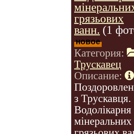
мінеральни
грязьових
ванн.
(1 фот
новое
Категория:
Трускавец
Описание:
Поздоровлен
з Трускавця.
Водолікарня
мінеральних 
грязьових ва