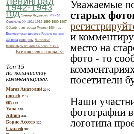
Ленинград
Уважаемые по
1942-1943
год
старых фото
Минск
Зингер
Людиново
Свислочь
XX 1911 1912
1899 1900 1907
регистрируйт
Общий план города Рязани 1904 год
и комментиру
Вознесенская церковь Рязань начало
ХХ века
женщины
Льговский
место на стар
монастырь начало ХХ века Рязань
Все ключевые слова >>
фото - то со
Топ 15
комментариях
по количеству
посетители б
комментариев:
Магаз Анатолий
2040
poroch
1132
Наши участни
sm
865
Yana
фотографии в
398
Admin
334
логотипа прое
Борис Ассеев
320
Скилеф
305