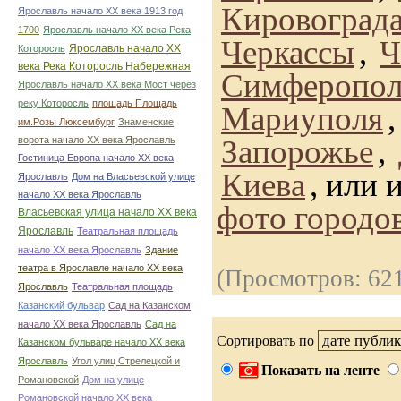
Кировоград
Ярославль начало ХХ века 1913 год
1700
Ярославль начало ХХ века Река
Черкассы
,
Ч
Ярославль начало ХХ
Которосль
века Река Которосль Набережная
Симферопол
Ярославль начало ХХ века Мост через
реку Которосль
площадь Площадь
Мариуполя
им.Розы Люксембург
Знаменские
Запорожье
,
ворота начало ХХ века Ярославль
Гостиница Европа начало ХХ века
Киева
, или 
Ярославль
Дом на Власьевской улице
начало ХХ века Ярославль
фото городо
Власьевская улица начало ХХ века
Ярославль
Театральная площадь
начало ХХ века Ярославль
Здание
театра в Ярославле начало ХХ века
(Просмотров: 62
Ярославль
Театральная площадь
Казанский бульвар
Сад на Казанском
начало ХХ века Ярославль
Сад на
Сортировать по
Казанском бульваре начало ХХ века
Ярославль
Угол улиц Стрелецкой и
Показать на ленте
Романовской
Дом на улице
Романовской начало ХХ века