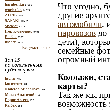
Что угодно, б
haratoshka
17292
worldriko
14815
другие архит
AD70
12104
SAFARI
автомобили
, 
11552
Spektor
8532
паровозов
до 
Ігор Кузьменко
8485
Рыбак
7377
дети), которы
fischer
6098
Все участники >>
семейные фот
огромный инт
Топ 15
по дополненным
публикациям:
Коллажи, ст
fischer
459
карты?
korostenec
436
Nadezda Mihhailova
186
Так же мы пр
Магаз Анатолий
184
Борис Ассеев
возможность 
178
Рыбак
156