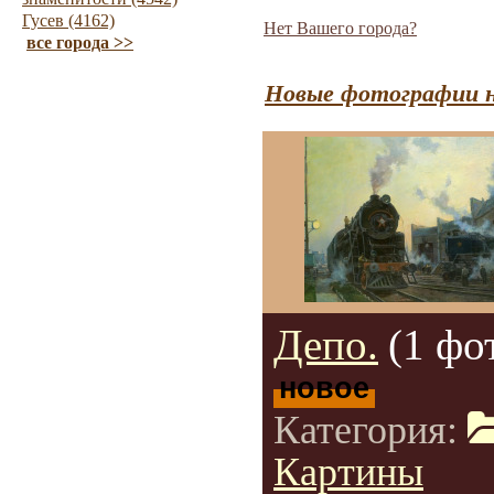
Гусев (4162)
Нет Вашего города?
все города >>
Новые фотографии н
Депо.
(1 фо
новое
Категория:
Картины