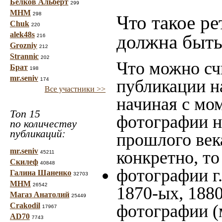
Белков Альберт
299
МНМ
298
Что такое ре
Chuk
220
alek48s
должна быть
216
Grozniy
212
Strannic
202
Что можно сч
Брат
198
mr.seniv
174
публикации н
Все участники >>
начиная c мо
Топ 15
фотографии на
по количеству
публикаций:
прошлого века
mr.seniv
конкретно, то
45211
Скилеф
40848
фотографии г.
Галина Шаненко
32703
МНМ
26542
1870-ых, 1880
Магаз Анатолий
25449
Crakodil
фотографии (
17967
AD70
7743