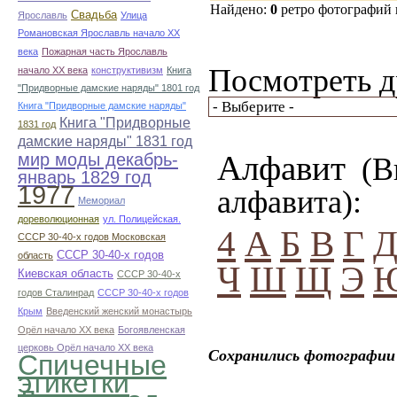
Найдено:
0
ретро фотографий
Свадьба
Ярославль
Улица
Романовская Ярославль начало ХХ
века
Пожарная часть Ярославль
Посмотреть д
начало ХХ века
конструктивизм
Книга
"Придворные дамские наряды" 1801 год
Книга "Придворные дамские наряды"
Книга "Придворные
1831 год
дамские наряды" 1831 год
Алфавит
мир моды декабрь-
(Вы
январь 1829 год
1977
алфавита):
Мемориал
дореволюционная
ул. Полицейская.
4
А
Б
В
Г
СССР 30-40-х годов Московская
СССР 30-40-х годов
область
Ч
Ш
Щ
Э
Киевская область
СССР 30-40-х
годов Сталинрад
СССР 30-40-х годов
Крым
Введенский женский монастырь
Орёл начало ХХ века
Богоявленская
церковь Орёл начало ХХ века
Сохранились фотографии 
Спичечные
этикетки