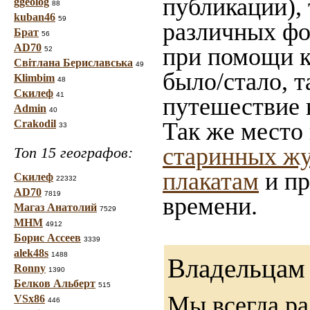
публикации),
ggeolog
88
kuban46
59
различных фот
Брат
56
AD70
при помощи ка
52
Світлана Бериславська
49
было/стало, 
Klimbim
48
Скилеф
41
путешествие 
Admin
40
Crakodil
Так же место
33
старинных жу
Топ 15 географов:
плакатам
и пр
Скилеф
22332
AD70
7819
времени.
Магаз Анатолий
7529
МНМ
4912
Борис Ассеев
3339
alek48s
1488
Владельцам 
Ronny
1390
Белков Альберт
515
Мы всегда ра
VSx86
446