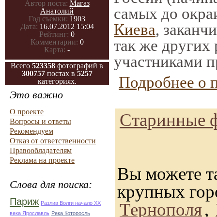
Автор поста:
Магаз
самых до окра
Анатолий
Год съемки:
1903
Киева
, заканч
Дата:
16.07.2012 15:04
Рейтинг:
0
так же других
Комментарии:
0
Карта:
-
участниками п
Всего
523358
фотографий в
300757
постах в
5257
Подробнее о 
категориях.
Это важно
О проекте
Старинные ф
Вопросы и ответы
Рекомендуем
Отказ от ответственности
Правообладателям
Реклама на проекте
Вы можете т
Слова для поиска:
крупных гор
Париж
Тернополя
,
Разлив Волги начало ХХ
века Ярославль
Река Которосль