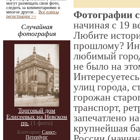
могут размещать свои фото,
следить за комментариями и
Фотографии ст
многое другое...
Все плюсы
регистрации >>
начиная с 19 в
Случайная
Любите истори
фотография
прошлому? Инт
любимый город
не было на это
Интересуетес
улиц города, 
горожан старог
транспорт, рет
Торговый дом
запечатлено на
Елисеевых на Невском
пр.
(1 фото)
крупнейшая ба
Категория:
Санкт-
России (начин
Петербург