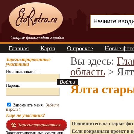
Старые фотографии городов
Главная
Карта
О проекте
Новые фот
Вы здесь:
Гла
Зарегистрированные
участники
область
> Ялт
Имя пользователя:
Ялта стар
Пароль:
Запомнить меня |
Забыли
пароль?
Еще не участник?
Подпишитесь на старые фото
Если понравился проект в ц
Зарегистрированные участники