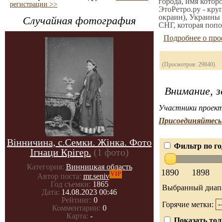
города, имя котор
регистрации >>
ЭтоРетро.ру - кру
окраин), Украины 
Случайная фотография
СНГ, которая попо
Подробнее о про
(Просмотров: 29840)
Внимание, з
Участники проект
Присоединяйтесь 
Вінничина, с.Семки. Жінка. Фото
Фильтр по го
Ігнаци Крігер.
(1 фото)
Категория:
Винницкая область
1890
1898
VIP
Автор поста:
mr.seniv
Год съемки:
1865
Выбранный диап
Дата:
14.08.2023 00:46
Рейтинг:
0
Горячие метки:
Комментарии:
0
Карта:
-
Показать тол