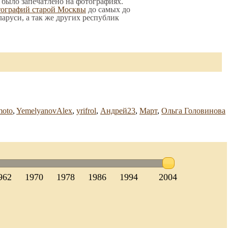
о было запечатлено на фотографиях.
тографий старой Москвы
до самых до
ларуси, а так же других республик
oto
,
YemelyanovAlex
,
yrifrol
,
Андрей23
,
Март
,
Ольга Головинова
962
1970
1978
1986
1994
2004