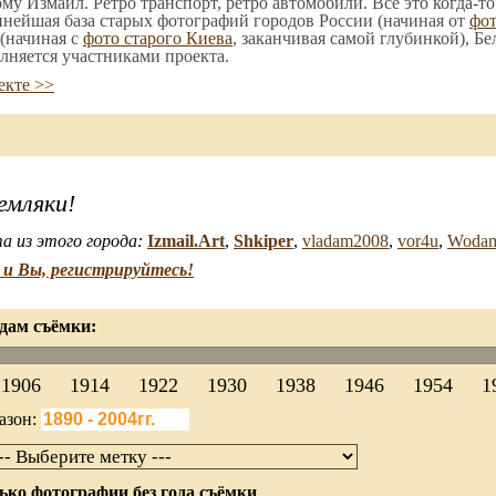
ому Измаил. Ретро транспорт, ретро автомобили. Все это когда-т
пнейшая база старых фотографий городов России (начиная от
фо
(начиная с
фото старого Киева
, заканчивая самой глубинкой), Бе
лняется участниками проекта.
екте >>
емляки!
а из этого города:
Izmail.Art
,
Shkiper
,
vladam2008
,
vor4u
,
Wodam
и Вы, регистрируйтесь!
дам съёмки:
1906
1914
1922
1930
1938
1946
1954
1
азон:
ько фотографии без года съёмки