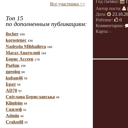
Год съемки:
1
Все участники >>
Автор поста:
Дата:
23.10.2
Топ 15
Рейтинг:
0
по дополненным публикациям:
Комментарии:
Карта: -
fischer
459
korostenec
436
Nadezda Mihhailova
186
Магаз Анатолий
184
Борис Ассеев
178
Рыбак
156
ggeolog
88
kuban46
59
Брат
56
AD70
52
Світлана Бериславська
49
Klimbim
48
Скилеф
41
Admin
40
Crakodil
33