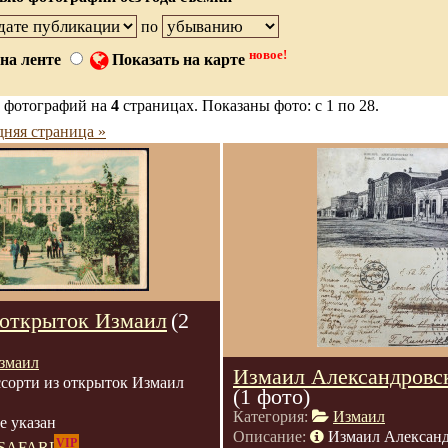
по
новое!
на ленте
Показать на карте
 фотографий на
4
страницах. Показаны фото: с 1 по 28.
няя страница »
 открыток Измаил
(2
змаил
Измаил Александровс
сорти из открыток Измаил
(1 фото)
Категория:
Измаил
е указан
Описание:
Измаил Александ
VIP
SAFARI