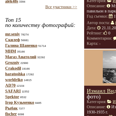
Категория:
И
alek48s
3394
Описание:
Мз
Все участники >>
павильон в парк
Год съемки:
1
Топ 15
Автор поста:
по количеству фотографий:
Дата:
21.11.2
Рейтинг:
0
mr.seniv
78274
Комментарии:
Скилеф
56681
Карта: -
Галина Шаненко
51714
МНМ
35166
Магаз Анатолий
32292
Grozniy
22990
Crakodil
19166
haratoshka
17292
worldriko
14815
AD70
12104
Измаил Вид
SAFARI
11552
фото)
Spektor
8532
Категория:
И
Ігор Кузьменко
8485
Описание:
Из
Рыбак
7377
1930-1935 г.
fischer
6098