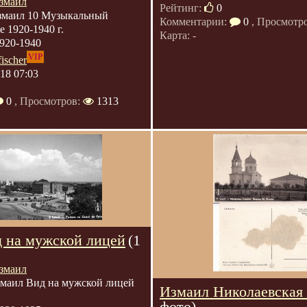
змаил
Рейтинг:
0
маил 10 Музыкальный
Комментарии:
0
, Просмотр
е 1920-1940 г.
Карта: -
920-1940
VIP
fischer
018 07:03
0
, Просмотров:
1313
 на мужской лицей
(1
змаил
маил Вид на мужской лицей
Измаил Николаевская 
фото)