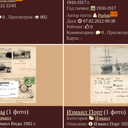
1910-1917 г.
022 22:01
Год съемки:
1910-1917
VIP
Автор поста:
Рыбак
0
, Просмотров:
802
Дата:
07.02.2022 09:39
Рейтинг:
0
Комментарии:
0
, Просмотр
Карта: -
ды
(1 фото)
Измаил Порт
(1 фото)
змаил
Категория:
Измаил
маил Виды 1902 г.
Описание:
Измаил Порт 1920