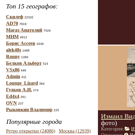
Топ 15 географов:
Скилеф
22332
AD70
7819
Магаз Анатолий
7529
МНМ
4912
Борис Ассеев
3339
alek48s
1488
Ronny
1390
Белков Альберт
515
VSx86
446
Admin
411
Lounge_Lizard
364
Гудков А.И.
274
Ed4x4
261
OVN
237
Рыковкин Владимир
225
Измаил Вид
Популярные города
фото)
Категория:
И
Ретро открытки (24086)
Москва (12939)
Описание:
Из