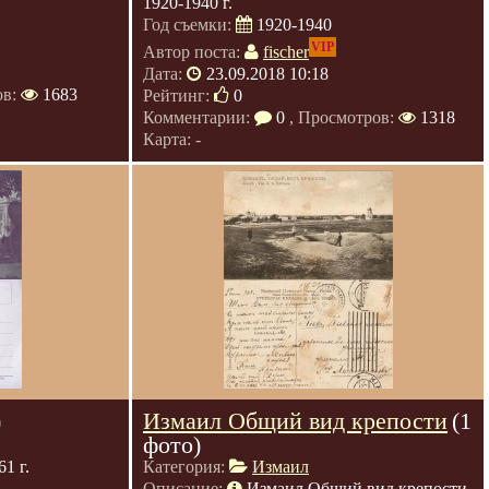
1920-1940 г.
Год съемки:
1920-1940
VIP
Автор поста:
fischer
Дата:
23.09.2018 10:18
ов:
1683
Рейтинг:
0
Комментарии:
0
, Просмотров:
1318
Карта: -
)
Измаил Общий вид крепости
(1
фото)
1 г.
Категория:
Измаил
Описание:
Измаил Общий вид крепости