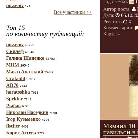
Год съемки:
1
mr.seniv
174
Автор поста:
Все участники >>
Дата:
05.10.2
Рейтинг:
0
Топ 15
Комментарии:
по количеству публикаций:
Карта: -
mr.seniv
45225
Скилеф
40848
Галина Шаненко
32703
МНМ
26542
Магаз Анатолий
25449
Crakodil
17967
AD70
7743
haratoshka
7618
Spektor
7249
Рыбак
6790
Николай Наседкин
5090
Ігор Кузьменко
4796
Мзмаил 10
fischer
4401
павильон в 
Борис Ассеев
3722