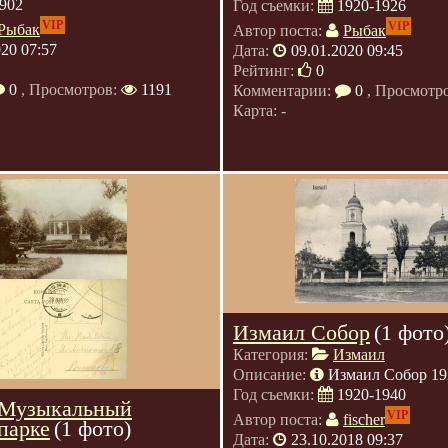
902
Год съемки:
1920-1926
VIP
VIP
Рыбак
Автор поста:
Рыбак
020 07:57
Дата:
09.01.2020 09:45
Рейтинг:
0
0
, Просмотров:
1191
Комментарии:
0
, Просмотр
Карта: -
Измаил Собор
(1 фото
Категория:
Измаил
Описание:
Измаил Собор 192
Год съемки:
1920-1940
 Музыкальный
VIP
Автор поста:
fischer
парке
(1 фото)
Дата:
23.10.2018 09:37