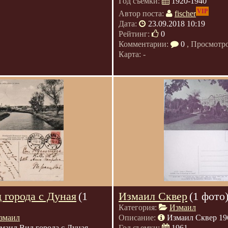
Год съемки:
1920-1940
VIP
Автор поста:
fischer
Дата:
23.09.2018 10:19
Рейтинг:
0
Комментарии:
0
, Просмотр
Карта: -
 города с Дуная
(1
Измаил Сквер
(1 фото
Категория:
Измаил
змаил
Описание:
Измаил Сквер 196
маил Вид города с Дуная
Год съемки:
1961