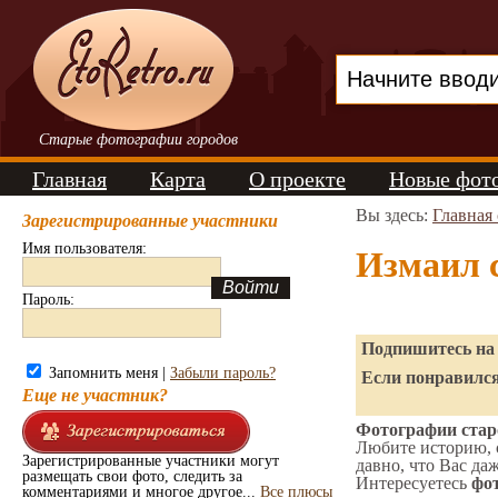
Старые фотографии городов
Главная
Карта
О проекте
Новые фот
Вы здесь:
Главная
Зарегистрированные участники
Имя пользователя:
Измаил 
Пароль:
Подпишитесь на 
Запомнить меня |
Забыли пароль?
Если понравился
Еще не участник?
Фотографии старо
Любите историю, 
Зарегистрированные участники могут
давно, что Вас да
размещать свои фото, следить за
Интересуетесь
фот
комментариями и многое другое...
Все плюсы