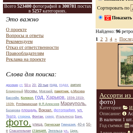
Всего
523400
фотографий в
300781
постах
Сортировать по
в
5257
категориях.
Показать 
Это важно
О проекте
Найдено:
96
ретро
Вопросы и ответы
1
2
3
4
»
Послед
Рекомендуем
Отказ от ответственности
Правообладателям
Реклама на проекте
Слова для поиска:
ампир
досекин
ст.
50-х
20-
20-тые
года.
годах.
Блаженный
Москвы.
Мовзаей.
памятник.
р.Москва
Ассорти из
год.
Харьков.
Бассейн.
Колокол.
1934г.1910г.
фото)
Мариуполь.
1928г.
Рлтёмкинская
Ф.Я.Алексеев
Категория:
И
ул.
площадь.
Вокзал.
фотография.
Базарова
Описание:
Ас
Театр.
сторона.
Фонтан.
сквер.
Итальянска
Банк.
фото.
В наличии 1 шт.
улица.
50-
Греческая
Гимназия.
40-е
Год съемки:
н
е
Спасательная
станция.
Энгельса
ул..
Цирк.
Автор поста: