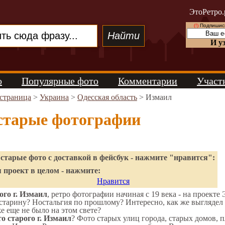
ЭтоРетро.
(!)
Подпишись
И у
о
Популярные фото
Комментарии
Участ
 страница
>
Украина
>
Одесская область
> Измаил
старые фотографии
старые фото с доставкой в фейсбук - нажмите "нравится":
 проект в целом - нажмите:
Нравится
го г. Измаил
, ретро фотографии начиная с 19 века - на проекте 
старину? Ностальгия по прошлому? Интересно, как же выгляде
же еще не было на этом свете?
о старого г. Измаил
? Фото старых улиц города, старых домов, 