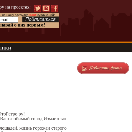
ру на проектах:
 на нашу рассылку
новых
публикаций!
знавай о них первым!
ники
ЭтоРетро.ру!
л Ваш любимый город Измаил так
площадей, жизнь горожан старого