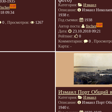
930-1935
Категория:
Измаил
VIP
fischer
Описание:
Измаил Николаев
018 09:34
1938 г.
Год съемки:
1938
0
, Просмотров:
1267
VIP
Автор поста:
fischer
Дата:
23.10.2018 09:21
Рейтинг:
0
Комментарии:
0
, Просмотр
Карта: -
Измаил Порт Общий 
Категория:
Измаил
Описание:
Измаил Порт Общ
1940 г.