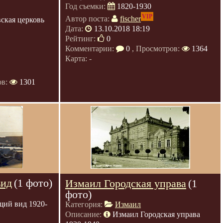
Год съемки:
1820-1930
VIP
Автор поста:
fischer
ская церковь
Дата:
13.10.2018 18:19
Рейтинг:
0
Комментарии:
0
, Просмотров:
1364
Карта: -
ов:
1301
вид
(1 фото)
Измаил Городская управа
(1
фото)
ий вид 1920-
Категория:
Измаил
Описание:
Измаил Городская управа