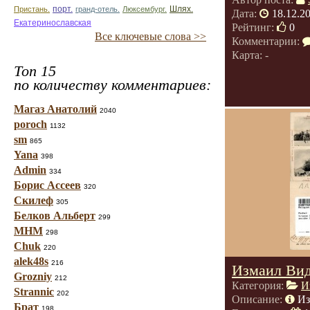
Пристань.
порт.
гранд-отель.
Люксембург.
Шлях.
Дата:
18.12.2
Екатеринославская
Рейтинг:
0
Все ключевые слова >>
Комментарии:
Карта: -
Топ 15
по количеству комментариев:
Магаз Анатолий
2040
poroch
1132
sm
865
Yana
398
Admin
334
Борис Ассеев
320
Скилеф
305
Белков Альберт
299
МНМ
298
Chuk
220
alek48s
216
Измаил Ви
Grozniy
212
Категория:
И
Strannic
202
Описание:
Из
Брат
198