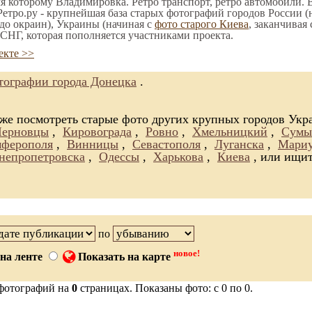
мя которому Владимировка. Ретро транспорт, ретро автомобили. В
етро.ру - крупнейшая база старых фотографий городов России (
до окраин), Украины (начиная с
фото старого Киева
, заканчивая
СНГ, которая пополняется участниками проекта.
екте >>
ографии города Донецка
.
 же посмотреть старые фото других крупных городов Ук
Черновцы
,
Кировограда
,
Ровно
,
Хмельницкий
,
Сумы
ферополя
,
Винницы
,
Севастополя
,
Луганска
,
Мариу
непропетровска
,
Одессы
,
Харькова
,
Киева
, или ищит
по
новое!
на ленте
Показать на карте
фотографий на
0
страницах. Показаны фото: с 0 по 0.