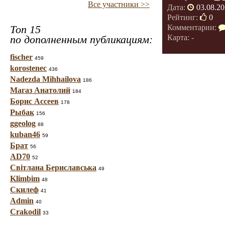
Все участники >>
Дата:
03.08.20
Рейтинг:
0
Комментарии:
Топ 15
Карта: -
по дополненным публикациям:
fischer
459
korostenec
436
Nadezda Mihhailova
186
Магаз Анатолий
184
Борис Ассеев
178
Рыбак
156
ggeolog
88
kuban46
59
Брат
56
AD70
52
Світлана Бериславська
49
Klimbim
48
Скилеф
41
Admin
40
Crakodil
33