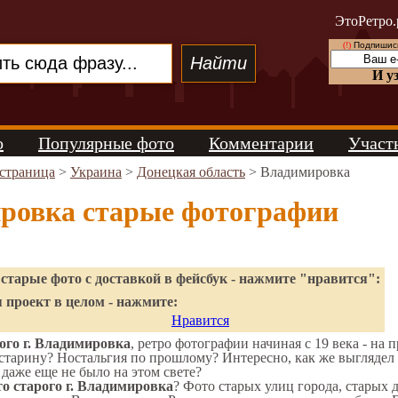
ЭтоРетро.
(!)
Подпишись
И у
о
Популярные фото
Комментарии
Участ
 страница
>
Украина
>
Донецкая область
> Владимировка
ровка старые фотографии
старые фото с доставкой в фейсбук - нажмите "нравится":
 проект в целом - нажмите:
Нравится
ого г. Владимировка
, ретро фотографии начиная с 19 века - на 
старину? Ностальгия по прошлому? Интересно, как же выгляде
 даже еще не было на этом свете?
о старого г. Владимировка
? Фото старых улиц города, старых 