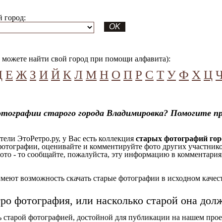
 город:
можете найти свой город при помощи алфавита):
Д
Е
Ж
З
И
Й
К
Л
М
Н
О
П
Р
С
Т
У
Ф
Х
Ц
отографии старого города Владимировка? Помогите п
ели ЭтоРетро.ру, у Вас есть коллекция
старых фотографий го
отографии, оценивайте и комментируйте фото других участников
ото - то сообщайте, пожалуйста, эту информацию в комментариях
еют возможность скачать старые фотографии в исходном качеств
тро фотография, или насколько старой она дол
ь старой фотографией, достойной для публикации на нашем прое