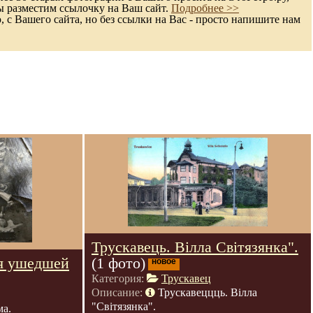
ы разместим ссылочку на Ваш сайт.
Подробнее >>
с Вашего сайта, но без ссылки на Вас - просто напишите нам
Трускавець. Вілла Світязянка".
я ушедшей
(1 фото)
новое
Категория:
Трускавец
Описание:
Трускавеццць. Вілла
"Світязянка".
ма.