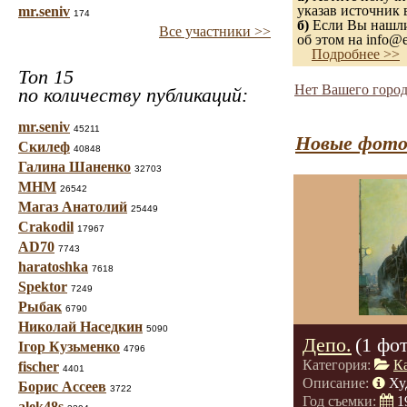
указав источник 
mr.seniv
174
б)
Если Вы нашли 
Все участники >>
об этом на info@e
Подробнее >>
Топ 15
Нет Вашего город
по количеству публикаций:
mr.seniv
45211
Новые фото
Скилеф
40848
Галина Шаненко
32703
МНМ
26542
Магаз Анатолий
25449
Crakodil
17967
AD70
7743
haratoshka
7618
Spektor
7249
Рыбак
6790
Николай Наседкин
5090
Депо.
(1 фо
Ігор Кузьменко
4796
Категория:
К
fischer
4401
Описание:
Ху
Борис Ассеев
3722
Год съемки:
1
alek48s