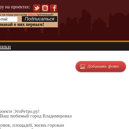
ру на проектах:
 на нашу рассылку
новых
публикаций!
знавай о них первым!
ники
проекте ЭтоРетро.ру!
л Ваш любимый город Владимировка
домов, площадей, жизнь горожан