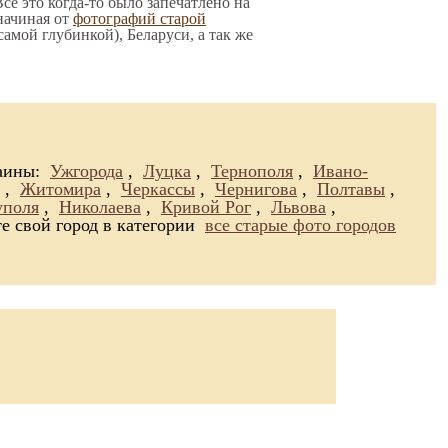
се это когда-то было запечатлено на
начиная от
фотографий старой
 самой глубинкой), Беларуси, а так же
раины:
Ужгорода
,
Луцка
,
Тернополя
,
Ивано-
,
Житомира
,
Черкассы
,
Чернигова
,
Полтавы
,
поля
,
Николаева
,
Кривой Рог
,
Львова
,
е свой город в категории
все старые фото городов