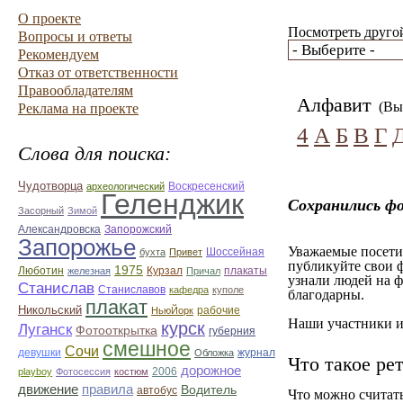
О проекте
Посмотреть другой
Вопросы и ответы
Рекомендуем
Отказ от ответственности
Правообладателям
Алфавит
(Вы 
Реклама на проекте
4
А
Б
В
Г
Слова для поиска:
Чудотворца
Воскресенский
археологический
Геленджик
Сохранились ф
Засорный
Зимой
Александровска
Запорожский
Запорожье
Уважаемые посетит
бухта
Привет
Шоссейная
публикуйте свои ф
1975
Люботин
железная
Курзал
Причал
плакаты
узнали людей на ф
Станислав
Станиславов
кафедра
куполе
благодарны.
плакат
Никольский
рабочие
НьюЙорк
Наши участники им
курск
Луганск
Фотооткрытка
губерния
смешное
Сочи
журнал
девушки
Обложка
Что такое ре
дорожное
playboy
Фотосессия
костюм
2006
движение
правила
Водитель
автобус
Что можно считат