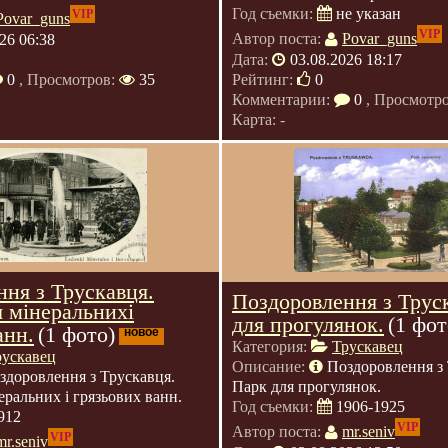
Год съемки:
не указан
VIP
Povar_guns
VIP
26 06:38
Автор поста:
Povar_guns
Дата:
03.08.2026 18:17
0
, Просмотров:
35
Рейтинг:
0
Комментарии:
0
, Просмотр
Карта: -
ня з Трускавця.
Поздоровлення з Трус
 мінеральнихі
для прогулянок.
(1 фот
анн.
(1 фото)
новое
Категория:
Трускавец
рускавец
Описание:
Поздоровлення з 
здоровлення з Трускавця.
Парк для прогулянок.
еральних і грязьових ванн.
Год съемки:
1906-1925
912
VIP
Автор поста:
mr.seniv
VIP
mr.seniv