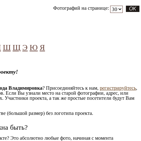
Фотографий на странице:
Ч
Ш
Щ
Э
Ю
Я
роекту!
рода Владимировка
? Присоединяйтесь к нам,
регистрируйтесь
,
. Если Вы узнали место на старой фотографии, адрес, или
. Участники проекта, а так же простые посетители будут Вам
е (большой размер) без логотипа проекта.
жна быть?
кте? Это абсолютно любые фото, начиная c момента