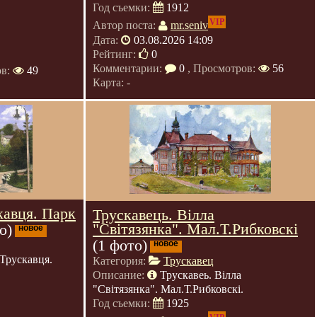
Год съемки:
1912
VIP
Автор поста:
mr.seniv
Дата:
03.08.2026 14:09
Рейтинг:
0
Комментарии:
0
, Просмотров:
56
ов:
49
Карта: -
кавця. Парк
Трускавець. Вілла
"Світязянка". Мал.Т.Рибковскі
о)
новое
(1 фото)
новое
Трускавця.
Категория:
Трускавец
Описание:
Трускавеь. Вілла
"Світязянка". Мал.Т.Рибковскі.
Год съемки:
1925