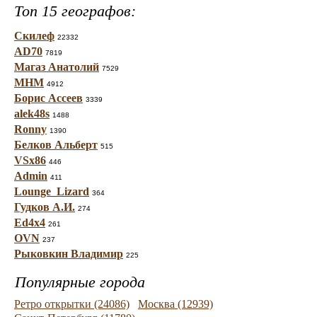
Топ 15 географов:
Скилеф
22332
AD70
7819
Магаз Анатолий
7529
МНМ
4912
Борис Ассеев
3339
alek48s
1488
Ronny
1390
Белков Альберт
515
VSx86
446
Admin
411
Lounge_Lizard
364
Гудков А.И.
274
Ed4x4
261
OVN
237
Рыковкин Владимир
225
Популярные города
Ретро открытки (24086)
Москва (12939)