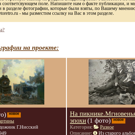
в соответсвующем поле. Напишите нам о факте публикации, и м
в разделе фотографии, которые были взяты, по Вашему мнению, 
toretro.ru - мы разместим ссылку на Вас в этом разделе.
а?
графии на проекте:
На пикнике.Мгновень
то)
новое
эпохи
(1 фото)
новое
артины
дожник Г.Нисский
Категория:
Разное
949
Описание:
Из старого альбо