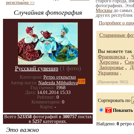
старого города, и
регистрации >>
фотографиях. ЭтоР
Москвы
до самых 
Случайная фотография
других республик 
Подробнее о про
Старинные фот
Вы можете так
Франковска
,
Херсона
,
Сим
Запорожье
,
Д
Русский сувенир
(1 фото)
Украины
.
Категория:
Ретро открытки
VIP
(Просмотров: 5012)
Автор поста:
Nadezda Mihhailova
Год съемки:
1968
Дата:
14.01.2014 15:33
Рейтинг:
0
Сортировать по
Комментарии:
0
Карта:
-
Показать 
Всего
523358
фотографий в
300757
постах
в
5257
категориях.
Найдено:
0
ретро 
Это важно