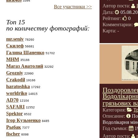
3394
Автор поста:
Все участники >>
Дата:
05.08.20
Рейтинг:
0
Топ 15
Комментарии:
по количеству фотографий:
Карта: -
mr.seniv
78260
Скилеф
56681
Галина Шаненко
51702
МНМ
35166
Магаз Анатолий
32292
Grozniy
22990
Crakodil
19166
haratoshka
17292
Поздоровлен
worldriko
14815
Водолікарня
AD70
12104
грязьових в
SAFARI
11552
Категория:
Т
Spektor
8532
Описание:
По
Ігор Кузьменко
8485
Водолікарня мін
Рыбак
Год съемки:
1
7377
fischer
6098
Автор поста: