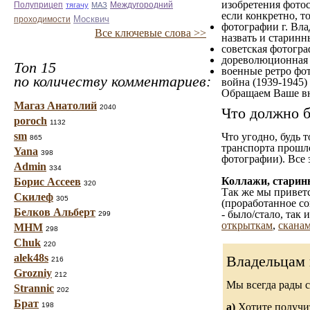
изобретения фотос
Полуприцеп
тягачу
МАЗ
Междугородний
если конкретно, то
проходимости
Москвич
фотографии г. Вла
Все ключевые слова >>
назвать и старинн
советская фотограф
дореволюционная ф
Топ 15
военные ретро фот
по количеству комментариев:
война (1939-1945)
Обращаем Ваше вн
Магаз Анатолий
2040
Что должно б
poroch
1132
sm
Что угодно, будь 
865
транспорта прошл
Yana
398
фотографии). Все 
Admin
334
Коллажи, старин
Борис Ассеев
320
Так же мы приветс
Скилеф
305
(проработанное со
Белков Альберт
- было/стало, так
299
открыткам
,
сканам
МНМ
298
Chuk
220
alek48s
Владельцам 
216
Grozniy
212
Мы всегда рады 
Strannic
202
Брат
198
а)
Хотите получит