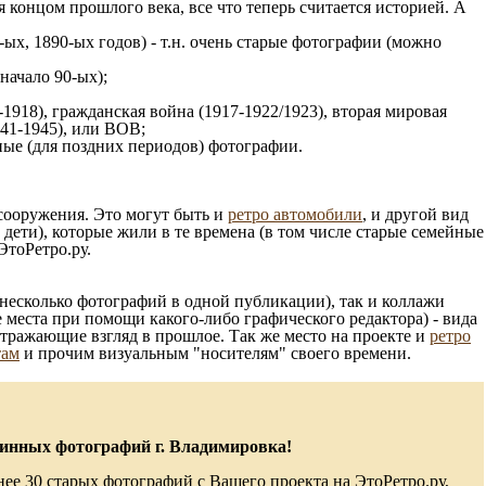
 концом прошлого века, все что теперь считается историей. А
ых, 1890-ых годов) - т.н. очень старые фотографии (можно
 начало 90-ых);
1918), гражданская война (1917-1922/1923), вторая мировая
941-1945), или ВОВ;
ые (для поздних периодов) фотографии.
 сооружения. Это могут быть и
ретро автомобили
, и другой вид
ети), которые жили в те времена (в том числе старые семейные
ЭтоРетро.ру.
несколько фотографий в одной публикации), так и коллажи
 места при помощи какого-либо графического редактора) - вида
отражающие взгляд в прошлое. Так же место на проекте и
ретро
там
и прочим визуальным "носителям" своего времени.
инных фотографий г. Владимировка!
ее 30 старых фотографий с Вашего проекта на ЭтоРетро.ру,