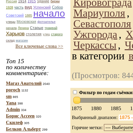
Кировограда
1914
1915
здание
Россия
биржи
вид
Собор
Успенский
1928
часть
Мариуполя
,
начало
Советский
1885
Севастополя
улицы
Московская
фотоателье
Старые
начала
Ленина
трамвай
Ужгорода
,
Х
Харьков
столетия
улиц
старого
склад
магазин
Черкассы
,
Ч
Все ключевые слова >>
в категории
Топ 15
по количеству
комментариев:
(Просмотров: 84
Магаз Анатолий
2040
poroch
1132
Фильтр по годам съёмки
sm
865
Yana
398
1875
1880
1885
1
Admin
334
Борис Ассеев
320
Выбранный диапазон:
Скилеф
305
Горячие метки:
Белков Альберт
299