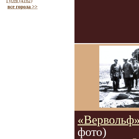
Гусев (4162)
все города >>
«Вервольф
фото)