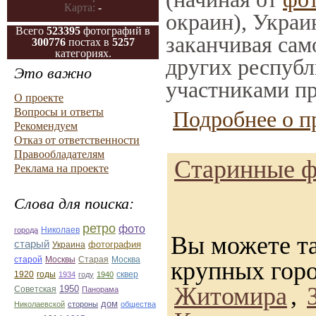
Карта:
-
окраин), Украи
Всего
523395
фотографий в
заканчивая само
300776
постах в
5257
категориях.
других республ
Это важно
участниками пр
О проекте
Вопросы и ответы
Подробнее о п
Рекомендуем
Отказ от ответственности
Правообладателям
Старинные ф
Реклама на проекте
Слова для поиска:
ретро
фото
Николаев
города
Вы можете та
старый
фотография
Украина
Старая
Москва
старой
Москвы
крупных гор
1920
годы
сквер
1934
году
1940
Житомира
,
1950
Советская
Панорама
дом
Николаевской
стороны
общества