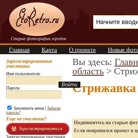
Старые фотографии городов
Главная
Карта
О проекте
Новые фот
Вы здесь:
Главн
Зарегистрированные
участники
область
> Стри
Имя пользователя:
Стрижавка 
Пароль:
Запомнить меня |
Забыли
пароль?
Еще не участник?
Подпишитесь на старые фото
Если понравился проект в ц
Зарегистрированные участники