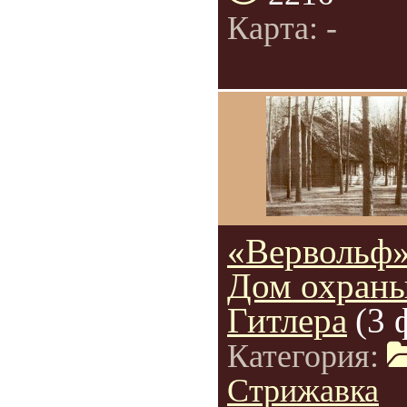
Карта: -
«Вервольф»
Дом охран
Гитлера
(3 
Категория:
Стрижавка