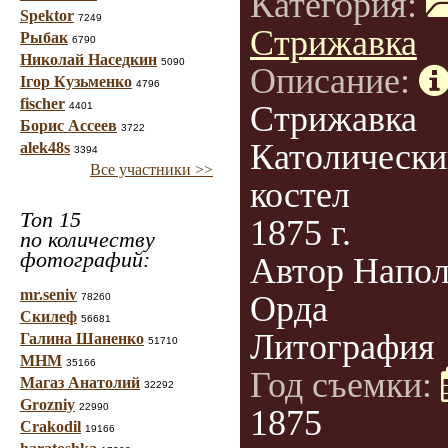
Категория:
Spektor
7249
Стрижавка
Рыбак
6790
Николай Наседкин
5090
Описание:
Ігор Кузьменко
4796
fischer
Стрижавка
4401
Борис Ассеев
3722
Католически
alek48s
3394
Все участники >>
костел
Топ 15
1875 г.
по количеству
фотографий:
Автор Напо
mr.seniv
Орда
78260
Скилеф
56681
Литография
Галина Шаненко
51710
МНМ
35166
Год съемки:
Магаз Анатолий
32292
Grozniy
22990
1875
Crakodil
19166