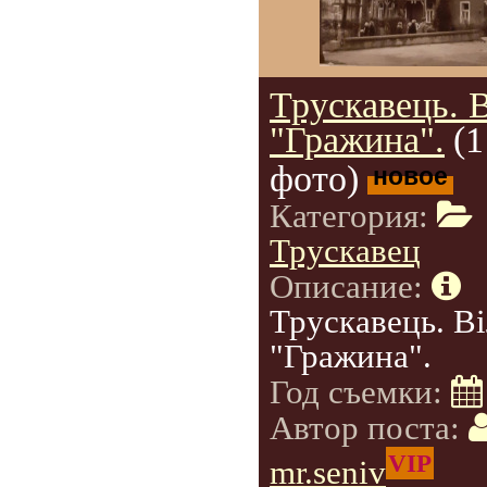
Трускавець. 
"Гражина".
(1
фото)
новое
Категория:
Трускавец
Описание:
Трускавець. В
"Гражина".
Год съемки:
Автор поста:
VIP
mr.seniv