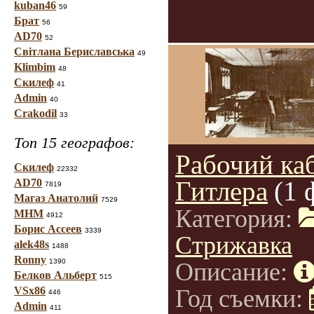
kuban46
59
Брат
56
AD70
52
Світлана Бериславська
49
Klimbim
48
Скилеф
41
Admin
40
Crakodil
33
Топ 15 географов:
Рабочий ка
Скилеф
22332
Гитлера
(1 
AD70
7819
Магаз Анатолий
7529
Категория:
МНМ
4912
Борис Ассеев
3339
Стрижавка
alek48s
1488
Ronny
1390
Описание:
Белков Альберт
515
VSx86
Год съемки:
446
Admin
411