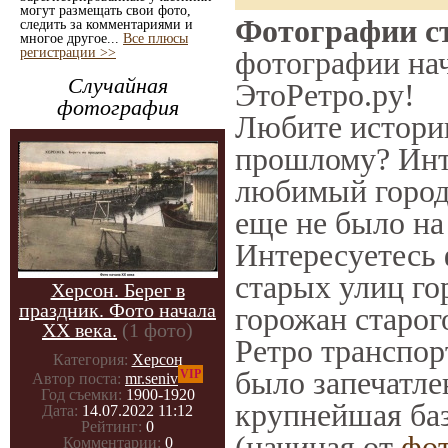
могут размещать свои фото,
Фотографии ст
следить за комментариями и
многое другое...
Все плюсы
регистрации >>
фотографии нач
Случайная
ЭтоРетро.ру!
фотография
Любите историю
прошлому? Инт
любимый город 
еще не было на
Интересуетесь
старых улиц го
Херсон. Берег в
праздник. Фото начала
горожан старог
ХХ века.
(1 фото)
Ретро транспорт
Категория:
Херсон
было запечатле
VIP
Автор поста:
mr.seniv
Год съемки:
1900-1920
крупнейшая баз
Дата:
14.07.2022 11:12
Рейтинг:
0
(начиная от
фо
Комментарии:
0