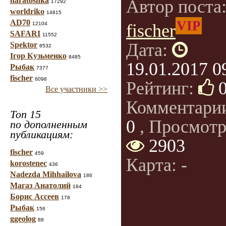
haratoshka
Автор поста
17292
worldriko
14815
AD70
VIP
12104
fischer
SAFARI
11552
Дата:
Spektor
8532
Ігор Кузьменко
8485
19.01.2017 0
Рыбак
7377
fischer
6098
Рейтинг:
Все участники >>
Комментари
Топ 15
0
, Просмотр
по дополненным
публикациям:
2903
fischer
459
Карта: -
korostenec
436
Nadezda Mihhailova
186
Магаз Анатолий
184
Борис Ассеев
178
Рыбак
156
ggeolog
88