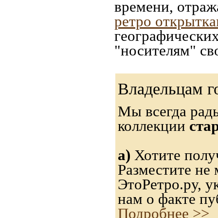
времени, отраж
ретро открытк
географических
"носителям" св
Владельцам г
Мы всегда рад
коллекции
ста
а)
Хотите получ
Разместите не 
ЭтоРетро.ру, 
нам о факте пу
Подробнее >>