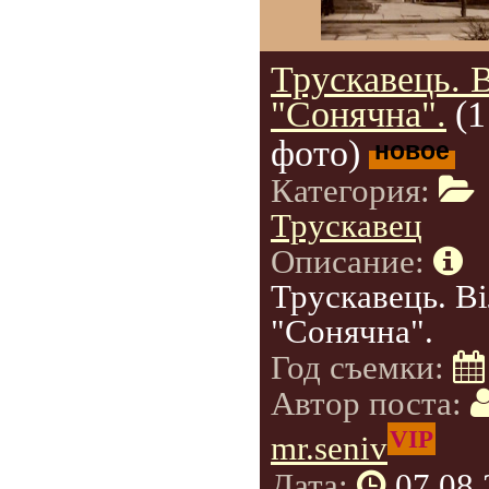
Трускавець. 
"Сонячна".
(1
фото)
новое
Категория:
Трускавец
Описание:
Трускавець. В
"Сонячна".
Год съемки:
Автор поста:
VIP
mr.seniv
Дата:
07.08