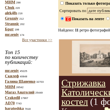
МНМ
298
Показать только фотогра
Chuk
220
Сортировать по
alek48s
216
Grozniy
Показать на ленте
212
Strannic
202
Брат
Найдено:
11
ретро фотографи
198
mr.seniv
174
Все участники >>
Топ 15
по количеству
публикаций:
mr.seniv
45225
Скилеф
40848
Стрижавка
Галина Шаненко
32703
МНМ
26542
Католическ
Магаз Анатолий
25449
Crakodil
костел
(1 ф
17967
AD70
7743
haratoshka
7618