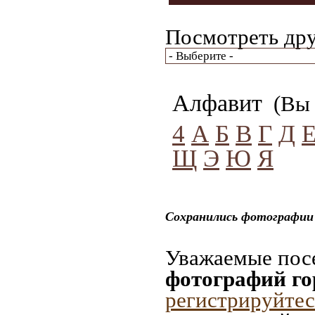
Посмотреть дру
Алфавит
(Вы 
4
А
Б
В
Г
Д
Щ
Э
Ю
Я
Сохранились фотографии
Уважаемые посе
фотографий го
регистрируйтес