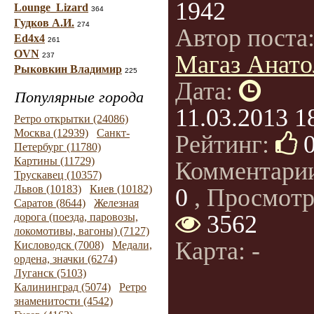
1942
Lounge_Lizard
364
Гудков А.И.
274
Автор поста
Ed4x4
261
OVN
Магаз Анато
237
Рыковкин Владимир
225
Дата:
Популярные города
11.03.2013 1
Ретро открытки (24086)
Москва (12939)
Санкт-
Рейтинг:
Петербург (11780)
Картины (11729)
Комментари
Трускавец (10357)
Львов (10183)
Киев (10182)
0
, Просмотр
Саратов (8644)
Железная
3562
дорога (поезда, паровозы,
локомотивы, вагоны) (7127)
Карта: -
Кисловодск (7008)
Медали,
ордена, значки (6274)
Луганск (5103)
Калининград (5074)
Ретро
знаменитости (4542)