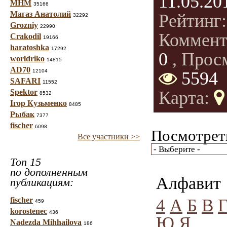
11.05.20
МНМ
35166
Магаз Анатолий
Рейтинг
32292
Grozniy
22990
Коммент
Crakodil
19166
haratoshka
17292
0
, Прос
worldriko
14815
AD70
12104
5594
SAFARI
11552
Spektor
Карта:
8532
Ігор Кузьменко
8485
Рыбак
7377
fischer
6098
Посмотреть
Все участники >>
Топ 15
по дополненным
Алфавит
публикациям:
4
А
Б
В
fischer
459
korostenec
436
Ю
Я
Nadezda Mihhailova
186