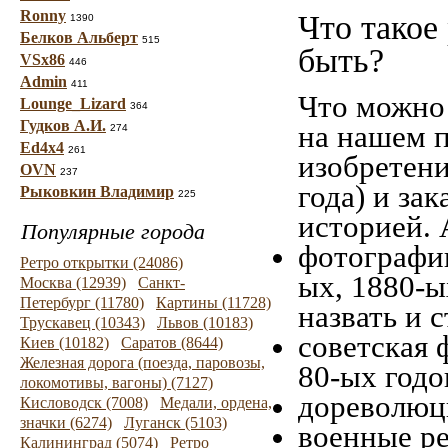
Ronny
Что такое
1390
Белков Альберт
515
быть?
VSx86
446
Admin
411
Что можно 
Lounge_Lizard
364
Гудков А.И.
на нашем п
274
Ed4x4
261
изобретени
OVN
237
года) и за
Рыковкин Владимир
225
историей. 
Популярные города
фотографии
Ретро открытки (24086)
ых, 1880-ы
Москва (12939)
Санкт-
Петербург (11780)
Картины (11728)
назвать и 
Трускавец (10343)
Львов (10183)
советская 
Киев (10182)
Саратов (8644)
Железная дорога (поезда, паровозы,
80-ых годо
локомотивы, вагоны) (7127)
дореволюци
Кисловодск (7008)
Медали, ордена,
значки (6274)
Луганск (5103)
военные ре
Калининград (5074)
Ретро