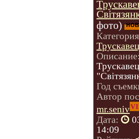
Трускаве
Світязянк
фото)
нов
Категори
Трускаве
Описание
Трускавец
"Світязян
Год съемк
Автор по
VI
mr.seniv
Дата:
0
14:09