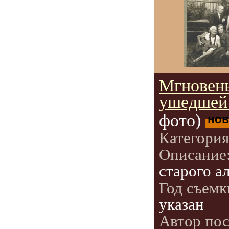
Мгновен
ушедшей 
фото)
нов
Категори
Описание
старого а
Год съемк
указан
Автор по