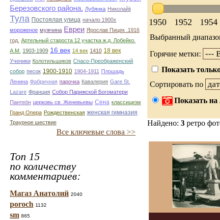
Березовского района.
Лубянка
Николайii
Тула
Постоялая улица
начало 1900х
1950
1952
1954
Евреи
мороженое
мужчина
Ярослав Пицек .1916
Выбранный диапазо
год.
Артельный староста 12 участка ж.д. Лобейко.
16 век
18 век
А.М.
1903-1909
14 век
1410
Горячие метки:
Ученики
Колотильшиков
Спасо-Преображенский
Показать только
1900-1910
собор
песок
1904-1911
Плошадь
Ленина
Фабричная
парочка
Кавалерия
Gare St.
Сортировать по
Lazare
Франция
Собор Парижской Богоматери
Показать на 
Сена
Пантео́н
церковь св. Женевьевы
классицизм
женская гимназия
Гранд Опера
Рождественская
Найдено:
3
ретро фо
Траурное шествие
Все ключевые слова >>
Топ 15
по количеству
комментариев:
Магаз Анатолий
2040
poroch
1132
sm
865