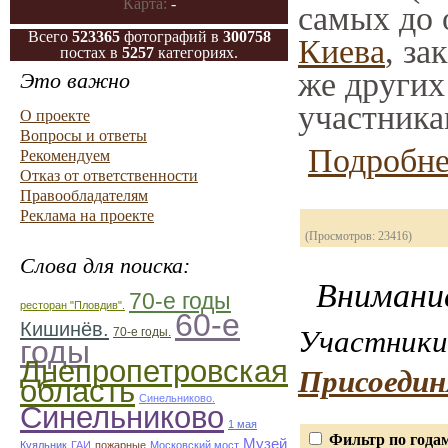
Карта:
-
самых до 
Всего
523365
фотографий в
300758
Киева
, за
постах в
5257
категориях.
же других
Это важно
участника
О проекте
Вопросы и ответы
Подробне
Рекомендуем
Отказ от ответственности
Правообладателям
Реклама на проекте
(Просмотров: 23416)
Слова для поиска:
Внимание
70-е годы
ресторан "Пловдив".
60-е
Кишинёв.
Участники 
70-е годы.
годы
Днепропетровская
Присоедин
область
Синельниково.
Синельниково
1 мая
Фильтр по года
Музей
Куяльник
ГАИ
пожарные
Московский мост