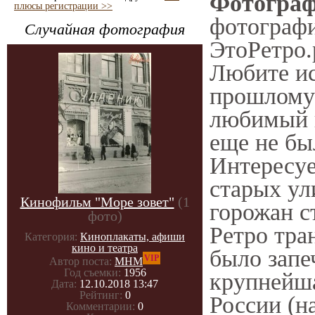
Фотографи
плюсы регистрации >>
фотографи
Случайная фотография
ЭтоРетро.
Любите ис
прошлому?
любимый г
еще не бы
Интересу
старых ул
Кинофильм "Море зовет"
(1
горожан с
фото)
Ретро тра
Категория:
Киноплакаты, афиши
кино и театра
было запе
VIP
Автор поста:
МНМ
Год съемки:
1956
крупнейша
Дата:
12.10.2018 13:47
Рейтинг:
0
России (н
Комментарии:
0