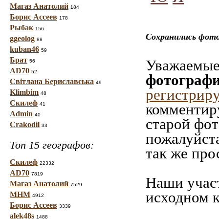
Магаз Анатолий
184
Борис Ассеев
178
Рыбак
156
Сохранились фото
ggeolog
88
kuban46
59
Брат
Уважаемые 
56
AD70
52
фотографи
Світлана Бериславська
49
регистрир
Klimbim
48
Скилеф
комментиру
41
Admin
40
старой фот
Crakodil
33
пожалуйста
Топ 15 географов:
так же про
Скилеф
22332
AD70
7819
Наши учас
Магаз Анатолий
7529
исходном к
МНМ
4912
Борис Ассеев
3339
alek48s
1488