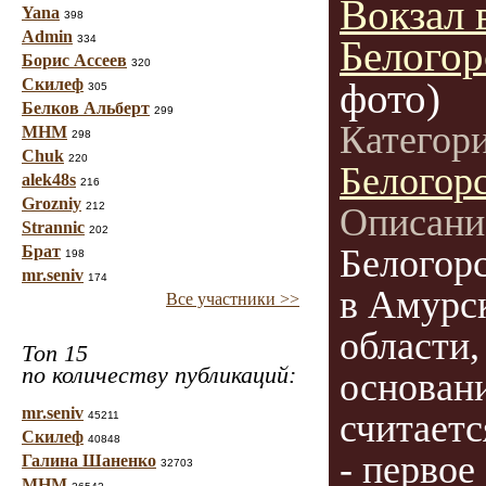
Вокзал 
Yana
398
Admin
334
Белогор
Борис Ассеев
320
Скилеф
фото)
305
Белков Альберт
299
Категор
МНМ
298
Chuk
220
Белогор
alek48s
216
Grozniy
212
Описани
Strannic
202
Брат
Белогорс
198
mr.seniv
174
в Амурс
Все участники >>
области,
Топ 15
по количеству публикаций:
основан
mr.seniv
считаетс
45211
Скилеф
40848
- первое
Галина Шаненко
32703
МНМ