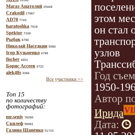
26542
поселени
Магаз Анатолий
25449
Crakodil
17967
этом мес
AD70
7743
haratoshka
он стал 
7618
Spektor
7249
транспо
Рыбак
6790
Николай Наседкин
5090
узлов
Ігор Кузьменко
4796
fischer
4401
Транссиб
Борис Ассеев
3722
Год съе
alek48s
3394
Все участники >>
1950-19
Топ 15
Автор п
по количеству
фотографий:
VI
Ирида
mr.seniv
78260
Дата:
Скилеф
56681
Галина Шаненко
51710