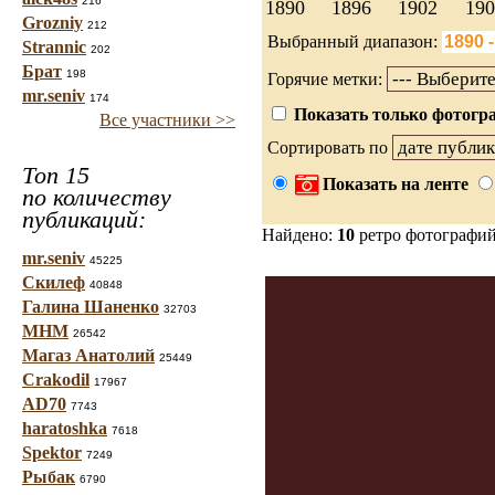
216
1890
1896
1902
190
Grozniy
212
Выбранный диапазон:
Strannic
202
Брат
198
Горячие метки:
mr.seniv
174
Показать только фотогра
Все участники >>
Сортировать по
Топ 15
Показать на ленте
по количеству
публикаций:
Найдено:
10
ретро фотографи
mr.seniv
45225
Скилеф
40848
Галина Шаненко
32703
МНМ
26542
Магаз Анатолий
25449
Crakodil
17967
AD70
7743
haratoshka
7618
Spektor
7249
Рыбак
6790