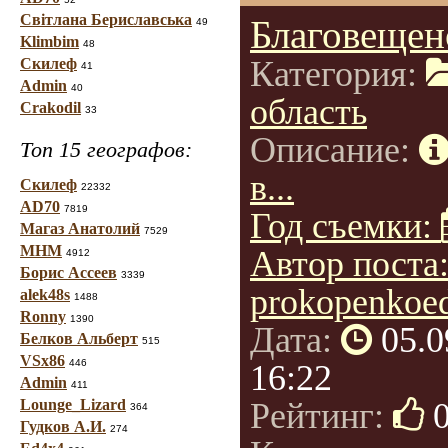
Світлана Бериславська
Благовещен
49
Klimbim
48
Категория:
Скилеф
41
Admin
40
область
Crakodil
33
Описание:
Топ 15 географов:
в...
Скилеф
22332
AD70
7819
Год съемки:
Магаз Анатолий
7529
МНМ
Автор поста
4912
Борис Ассеев
3339
prokopenkoe
alek48s
1488
Ronny
1390
Дата:
05.0
Белков Альберт
515
VSx86
446
16:22
Admin
411
Lounge_Lizard
Рейтинг:
364
Гудков А.И.
274