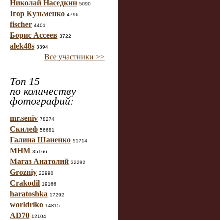
Николай Наседкин
5090
Ігор Кузьменко
4796
fischer
4401
Борис Ассеев
3722
alek48s
3394
Все участники >>
Топ 15
по количеству
фотографий:
mr.seniv
78274
Скилеф
56681
Галина Шаненко
51714
МНМ
35166
Магаз Анатолий
32292
Grozniy
22990
Crakodil
19166
haratoshka
17292
worldriko
14815
AD70
12104