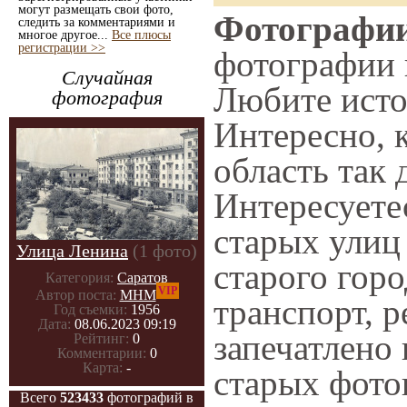
могут размещать свои фото,
Фотографии 
следить за комментариями и
многое другое...
Все плюсы
регистрации >>
фотографии н
Случайная
Любите исто
фотография
Интересно, 
область так 
Интересует
старых улиц
Улица Ленина
(1 фото)
старого горо
Категория:
Саратов
VIP
Автор поста:
МНМ
транспорт, р
Год съемки:
1956
Дата:
08.06.2023 09:19
запечатлено
Рейтинг:
0
Комментарии:
0
Карта:
-
старых фото
Всего
523433
фотографий в