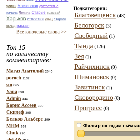
улицы
Московская
фотоателье
Подкатегории:
Старые
начала
Ленина
трамвай
Благовещенск
(48)
Харьков
столетия
улиц
старого
Белогорск
(3)
склад
магазин
Все ключевые слова >>
Свободный
(1)
Тында
Топ 15
(126)
по количеству
Зея
(1)
комментариев:
Райчихинск
(0)
Магаз Анатолий
2040
Шимановск
(0)
poroch
1132
sm
Завитинск
865
(1)
Yana
398
Сковородино
(0)
Admin
334
Борис Ассеев
Прогресс
320
(0)
Скилеф
305
Белков Альберт
299
Фильтр по годам съёмки
МНМ
298
Chuk
220
alek48s