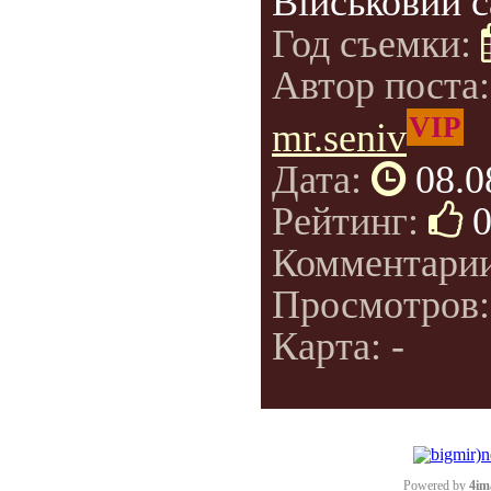
Військовий с
Год съемки:
Автор поста
VIP
mr.seniv
Дата:
08.0
Рейтинг:
Комментари
Просмотров
Карта: -
Powered by
4im