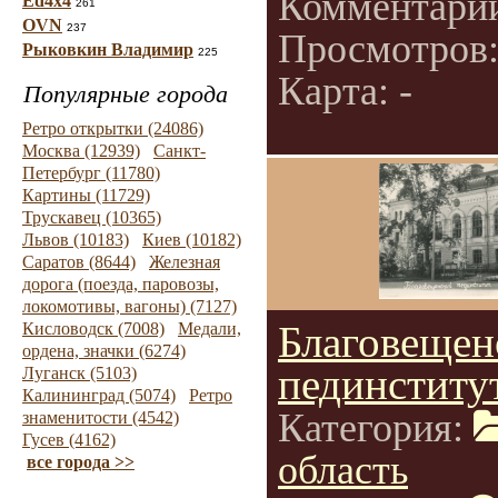
Комментари
Ed4x4
261
OVN
237
Просмотров
Рыковкин Владимир
225
Карта: -
Популярные города
Ретро открытки (24086)
Москва (12939)
Санкт-
Петербург (11780)
Картины (11729)
Трускавец (10365)
Львов (10183)
Киев (10182)
Саратов (8644)
Железная
дорога (поезда, паровозы,
локомотивы, вагоны) (7127)
Благовещен
Кисловодск (7008)
Медали,
ордена, значки (6274)
пединститут
Луганск (5103)
Калининград (5074)
Ретро
Категория:
знаменитости (4542)
Гусев (4162)
область
все города >>