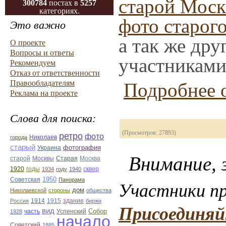
старой Мос
300784
постах в
5257
категориях.
фото старог
Это важно
а так же др
О проекте
Вопросы и ответы
участниками
Рекомендуем
Отказ от ответственности
Правообладателям
Подробнее о
Реклама на проекте
Слова для поиска:
(Просмотров: 27893)
ретро
фото
Николаев
города
старый
фотография
Украина
Внимание, з
Старая
Москва
старой
Москвы
1920
годы
сквер
1934
году
1940
1950
Советская
Панорама
Участники пр
дом
Николаевской
стороны
общества
1914
1915
здание
Россия
биржи
Присоединяй
вид
Собор
Успенский
1928
часть
начало
Советский
1885