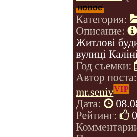
новое
Категория:
Описание:
Житлові буд
вулиці Калін
Год съемки:
Автор поста
VIP
mr.seniv
Дата:
08.0
Рейтинг:
Комментари