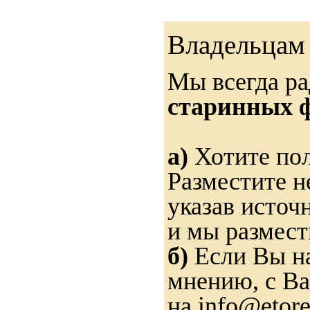
Владельцам 
Мы всегда ра
старинных ф
а)
Хотите пол
Разместите н
указав источ
и мы размест
б)
Если Вы на
мнению, с Ва
на info@etore