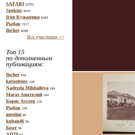
SAFARI
11552
Spektor
8532
Ігор Кузьменко
8485
Рыбак
7377
fischer
6098
Все участники >>
Топ 15
по дополненным
публикациям:
fischer
459
korostenec
436
Nadezda Mihhailova
186
Магаз Анатолий
184
Борис Ассеев
178
Рыбак
156
ggeolog
88
kuban46
59
Брат
56
AD70
52