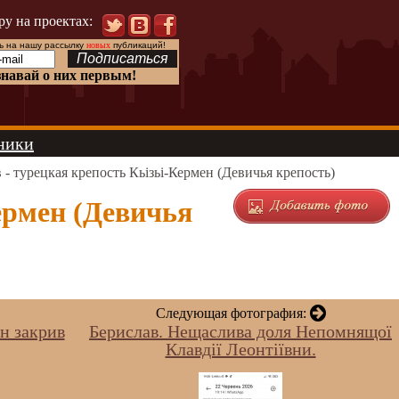
ру на проектах:
 на нашу рассылку
новых
публикаций!
знавай о них первым!
ники
 - турецкая крепость Кьізьі-Кермен (Девичья крепость)
ермен (Девичья
Следующая фотография:
н закрив
Берислав. Нещаслива доля Непомнящої
Клавдії Леонтіївни.