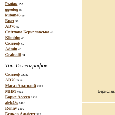
Рыбак
156
ggeolog
88
kuban46
59
Брат
56
AD70
52
Світлана Бериславська
49
Klimbim
48
Скилеф
41
Admin
40
Crakodil
33
Топ 15 географов:
Скилеф
22332
AD70
7819
Магаз Анатолий
7529
Берислав.
МНМ
4912
Борис Ассеев
3339
alek48s
1488
Ronny
1390
Белков Альберт
515