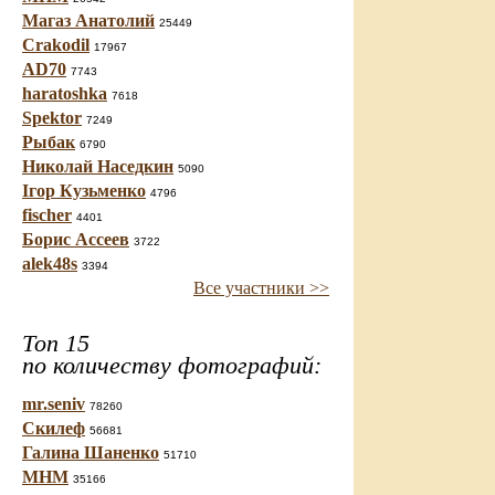
Магаз Анатолий
25449
Crakodil
17967
AD70
7743
haratoshka
7618
Spektor
7249
Рыбак
6790
Николай Наседкин
5090
Ігор Кузьменко
4796
fischer
4401
Борис Ассеев
3722
alek48s
3394
Все участники >>
Топ 15
по количеству фотографий:
mr.seniv
78260
Скилеф
56681
Галина Шаненко
51710
МНМ
35166