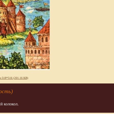
л 518*516 (201.16 KB)
ость)
ий колокол.