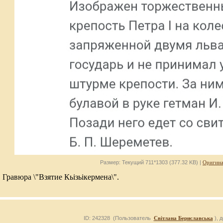
Размер: Текущий 711*1303 (377.32 KB) |
Оригина
 Гравюра \"Взятие Кьізьікермена\".
ID: 242328 (Пользователь
Світлана Бериславська
), 