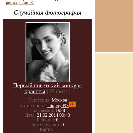
регистрации >>
Случайная фотография
Первый советский конкурс
красоты
(19 фото)
Категория:
Москва
VIP
Автор поста:
snipppy093
Год съемки:
1988
Дата:
21.02.2014 00:43
Рейтинг:
0
Комментарии:
0
Карта:
-