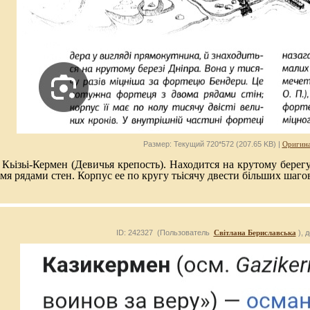
Размер: Текущий 720*572 (207.65 KB) |
Оригина
Кьізьі-Кермен (Девичья крепость). Находится на крутому берегу
мя рядами стен. Корпус ее по кругу тьісячу двести більших шаго
ID: 242327 (Пользователь
Світлана Бериславська
), 