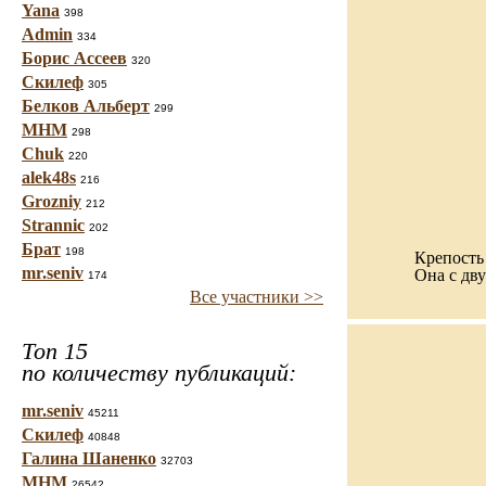
Yana
398
Admin
334
Борис Ассеев
320
Скилеф
305
Белков Альберт
299
МНМ
298
Chuk
220
alek48s
216
Grozniy
212
Strannic
202
Брат
198
Крепость 
mr.seniv
Она с дву
174
Все участники >>
Топ 15
по количеству публикаций:
mr.seniv
45211
Скилеф
40848
Галина Шаненко
32703
МНМ
26542