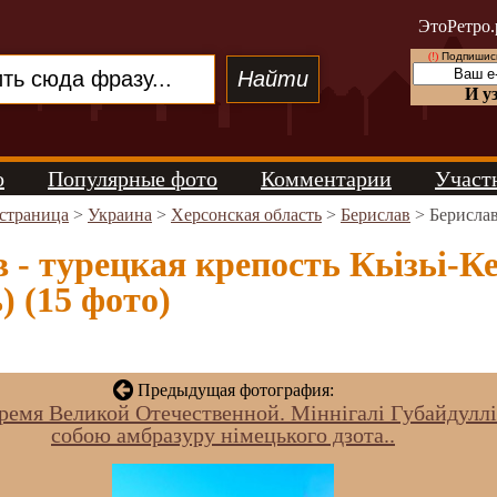
ЭтоРетро.
(!)
Подпишись
И у
о
Популярные фото
Комментарии
Участ
 страница
>
Украина
>
Херсонская область
>
Берислав
> Берислав
 - турецкая крепость Кьізьі-К
) (15 фото)
Предыдущая фотография:
время Великой Отечественной. Міннігалі Губайдуллі
собою амбразуру німецького дзота..