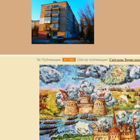
№ Публикации:
307680
(Автор публикации:
Світлана Берислав