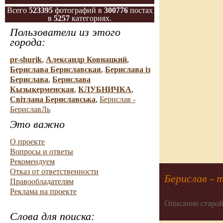
Всего
523395
фотографий в
300776
постах
в
5257
категориях.
Пользователи из этого
города:
pr-shurik
,
Александр Ковнацкий
,
Берислава Бериславская
,
Берислава із
Берислава
,
Берислава
Кызыкерменская
,
КЛУБНИЧКА
,
Свiтлана Бериславська
,
Берислав -
БериславЛь
Это важно
О проекте
Вопросы и ответы
Рекомендуем
Отказ от ответственности
Берислав - 
Правообладателям
Реклама на проекте
Описание старой
Слова для поиска: