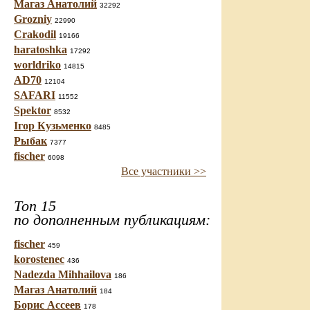
Магаз Анатолий
32292
Grozniy
22990
Crakodil
19166
haratoshka
17292
worldriko
14815
AD70
12104
SAFARI
11552
Spektor
8532
Ігор Кузьменко
8485
Рыбак
7377
fischer
6098
Все участники >>
Топ 15
по дополненным публикациям:
fischer
459
korostenec
436
Nadezda Mihhailova
186
Магаз Анатолий
184
Борис Ассеев
178