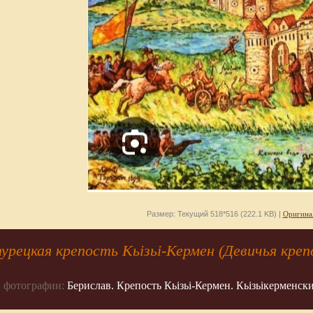
Размер: Текущий 518*516 (222.1 KB) |
Оригина
турецкая крепость Кьізьі-Кермен (Девичья креп
 фотографии:
Берислав. Крепость Кьізьі-Кермен. Кьізьікерменск