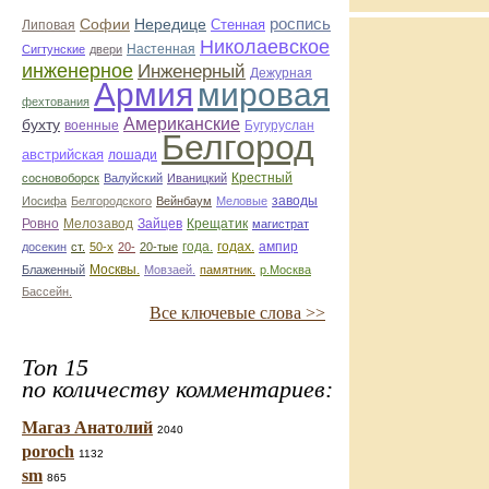
Софии
Нередице
роспись
Стенная
Липовая
Николаевское
Настенная
Сигтунские
двери
инженерное
Инженерный
Дежурная
Армия
мировая
фехтования
Американские
бухту
военные
Бугуруслан
Белгород
австрийская
лошади
Крестный
сосновоборск
Валуйский
Иваницкий
заводы
Иосифа
Белгородского
Вейнбаум
Меловые
Ровно
Мелозавод
Зайцев
Крещатик
магистрат
года.
годах.
ампир
досекин
ст.
50-х
20-
20-тые
Москвы.
Блаженный
Мовзаей.
памятник.
р.Москва
Бассейн.
Все ключевые слова >>
Топ 15
по количеству комментариев:
Магаз Анатолий
2040
poroch
1132
sm
865