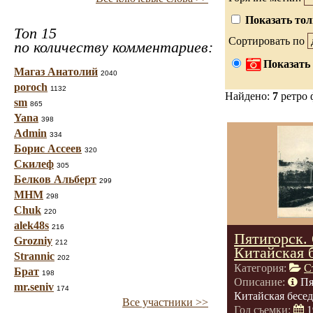
Показать тол
Топ 15
Сортировать по
по количеству комментариев:
Показать 
Магаз Анатолий
2040
poroch
1132
Найдено:
7
ретро 
sm
865
Yana
398
Admin
334
Борис Ассеев
320
Скилеф
305
Белков Альберт
299
МНМ
298
Chuk
220
alek48s
216
Пятигорск.
Grozniy
212
Китайская 
Strannic
202
Категория:
С
Брат
198
Описание:
Пя
mr.seniv
174
Китайская бесед
Все участники >>
Год съемки:
1