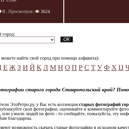
0
, Просмотров:
3624
 город:
можете найти свой город при помощи алфавита):
Д
Е
Ж
З
И
Й
К
Л
М
Н
О
П
Р
С
Т
У
Ф
Х
Ц
тографии старого города Ставропольский край? Помо
ели ЭтоРетро.ру, у Вас есть коллекция
старых фотографий гор
 публикуйте свои фотографии, оценивайте и комментируйте фото
, или узнали людей на фото - то сообщайте, пожалуйста, эту ин
Вам благодарны.
еют возможность скачать старые фотографии в исходном качеств