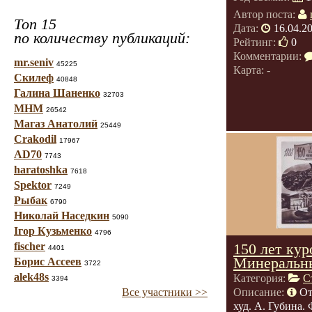
Автор поста:
Топ 15
Дата:
16.04.2
по количеству публикаций:
Рейтинг:
0
Комментарии:
mr.seniv
45225
Карта: -
Скилеф
40848
Галина Шаненко
32703
МНМ
26542
Магаз Анатолий
25449
Crakodil
17967
AD70
7743
haratoshka
7618
Spektor
7249
Рыбак
6790
Николай Наседкин
5090
Ігор Кузьменко
4796
fischer
150 лет ку
4401
Минеральн
Борис Ассеев
3722
alek48s
Категория:
С
3394
Все участники >>
Описание:
От
худ. А. Губина.