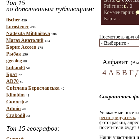
Топ 15
Рейтинг:
0
по дополненным публикациям:
Комментарии:
Карта: -
fischer
459
korostenec
436
Nadezda Mihhailova
186
Посмотреть другой
Магаз Анатолий
184
Борис Ассеев
178
Рыбак
156
ggeolog
Алфавит
88
(Вы 
kuban46
59
4
А
Б
В
Г
Брат
56
AD70
52
Світлана Бериславська
49
Klimbim
Сохранились фо
48
Скилеф
41
Admin
40
Уважаемые посетит
Crakodil
33
регистрируйтесь
,
фотографии, адрес
Топ 15 географов:
посетители будут 
Наши участники им