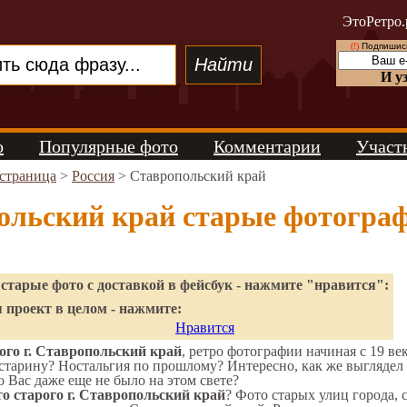
ЭтоРетро.
(!)
Подпишись
И у
о
Популярные фото
Комментарии
Участ
 страница
>
Россия
> Ставропольский край
ольский край старые фотогра
старые фото с доставкой в фейсбук - нажмите "нравится":
 проект в целом - нажмите:
Нравится
го г. Ставропольский край
, ретро фотографии начиная с 19 век
старину? Ностальгия по прошлому? Интересно, как же выгляде
о Вас даже еще не было на этом свете?
о старого г. Ставропольский край
? Фото старых улиц города, 