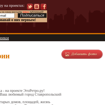
ру на проектах:
 на нашу рассылку
новых
публикаций!
знавай о них первым!
ники
фии
а - на проекте ЭтоРетро.ру!
л Ваш любимый город Ставропольский
старых домов, площадей, жизнь