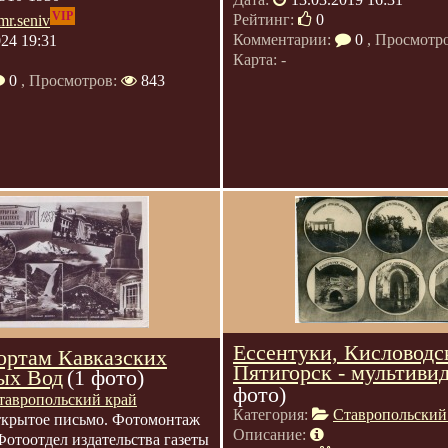
VIP
Рейтинг:
0
mr.seniv
Комментарии:
0
, Просмотр
024 19:31
Карта: -
0
, Просмотров:
843
Ессентуки, Кисловодс
рортам Кавказских
Пятигорск - мультиви
ых Вод
(1 фото)
фото)
тавропольский край
Категория:
Ставропольский
крытое письмо. Фотомонтаж
Описание:
 Фотоотдел издательства газеты