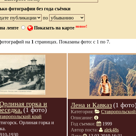
ько фотографии без года съёмки
по
новое!
на ленте
Показать на карте
фотографий на
1
страницах. Показаны фото: с 1 по 7.
 Орлиная горка и
Лена и Кавказ
(1 фото
беседка.
(1 фото)
Категория:
Ставропольский
тавропольский край
Описание:
тигорск. Орлиная горка и
Год съемки:
1999
ка.
Автор поста:
alek48s
910-1930
Дата:
13.03.2019 16:31