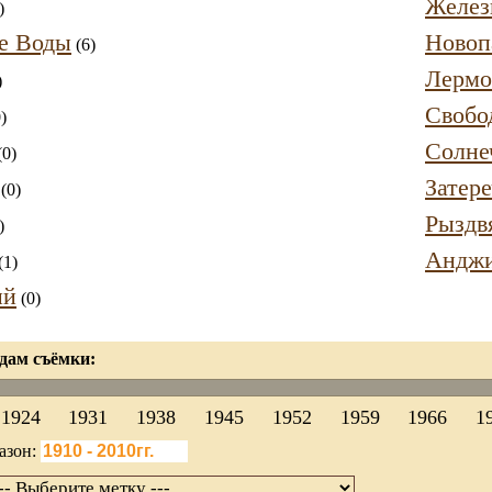
Желез
)
е Воды
Новоп
(6)
Лермо
)
Свобо
)
Солне
(0)
Затер
(0)
Рыздв
)
Анджи
(1)
ий
(0)
дам съёмки:
1924
1931
1938
1945
1952
1959
1966
1
азон: