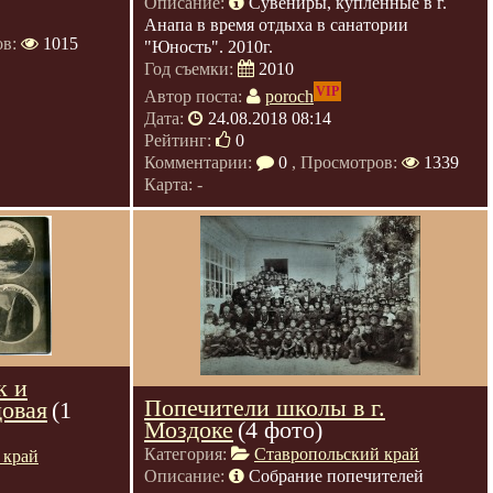
Описание:
Сувениры, купленные в г.
Анапа в время отдыха в санатории
ов:
1015
"Юность". 2010г.
Год съемки:
2010
VIP
Автор поста:
poroch
Дата:
24.08.2018 08:14
Рейтинг:
0
Комментарии:
0
, Просмотров:
1339
Карта: -
к и
Попечители школы в г.
довая
(1
Моздоке
(4 фото)
Категория:
Ставропольский край
 край
Описание:
Собрание попечителей