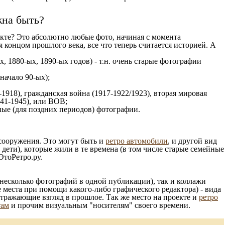
жна быть?
кте? Это абсолютно любые фото, начиная c момента
 концом прошлого века, все что теперь считается историей. А
, 1880-ых, 1890-ых годов) - т.н. очень старые фотографии
 начало 90-ых);
1918), гражданская война (1917-1922/1923), вторая мировая
941-1945), или ВОВ;
ые (для поздних периодов) фотографии.
 сооружения. Это могут быть и
ретро автомобили
, и другой вид
ети), которые жили в те времена (в том числе старые семейные
ЭтоРетро.ру.
несколько фотографий в одной публикации), так и коллажи
 места при помощи какого-либо графического редактора) - вида
отражающие взгляд в прошлое. Так же место на проекте и
ретро
там
и прочим визуальным "носителям" своего времени.