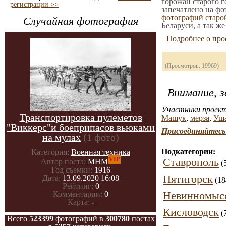
горожан старого г
регистрации >>
запечатлено на фо
фотографий стар
Случайная фотография
Беларуси, а так ж
Подробнее о про
(Просмотров: 19969)
Внимание, з
Участники проект
Транспортировка пулеметов
Машук
,
мерза
,
Уша
"Виккерс"и боеприпасов вьюками
Присоединяйтесь 
на мулах
(1 фото)
Подкатегории:
Категория:
Военная техника
VIP
Ставрополь
Автор поста:
МНМ
(
Год съемки:
1916
Пятигорск
Дата:
13.09.2020 16:08
(18
Рейтинг:
0
Невинномыс
Комментарии:
0
Карта:
-
Кисловодск
(
Всего
523399
фотографий в
300780
постах