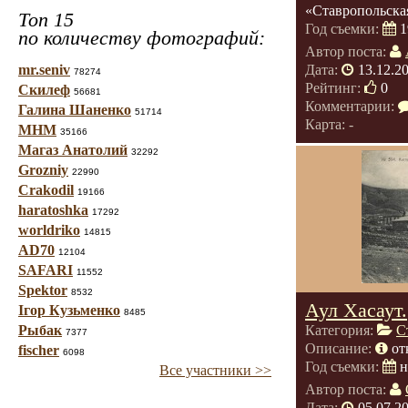
«Ставропольская
Топ 15
Год съемки:
1
по количеству фотографий:
Автор поста:
mr.seniv
Дата:
13.12.2
78274
Рейтинг:
0
Скилеф
56681
Комментарии:
Галина Шаненко
51714
Карта: -
МНМ
35166
Магаз Анатолий
32292
Grozniy
22990
Crakodil
19166
haratoshka
17292
worldriko
14815
AD70
12104
SAFARI
11552
Spektor
8532
Аул Хасаут.
Ігор Кузьменко
8485
Рыбак
Категория:
С
7377
Описание:
от
fischer
6098
Год съемки:
н
Все участники >>
Автор поста:
Дата:
05.07.2