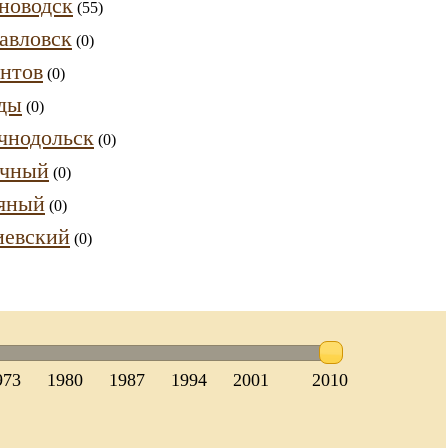
новодск
(55)
авловск
(0)
нтов
(0)
ды
(0)
чнодольск
(0)
ечный
(0)
яный
(0)
евский
(0)
973
1980
1987
1994
2001
2010