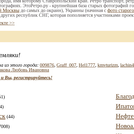
орода, имя которому Ставропольский край. Ретро транспорт, ретр
тографиях. ЭтоРетро.ру - крупнейшая база старых фотографий го
ой Москвы
до самых до окраин), Украины (начиная с
фото старог
е других республик СНГ, которая пополняется участниками проек
екте >>
емляки!
а из этого города:
009876
,
Graff_007
,
Hel1777
,
kmvturizm
,
lachin
кова Любовь Ивановна
и Вы, регистрируйтесь!
Благо
51)
Ипато
4)
ск
Нефте
(44)
Новоа
7008)