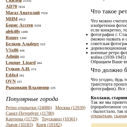
Скилеф
22332
AD70
7819
Что такое ре
Магаз Анатолий
7529
МНМ
4912
Что можно считат
Борис Ассеев
изобретения фотос
3339
если конкретно, то
alek48s
1488
фотографии г. Ста
Ronny
1390
(можно назвать и 
советская фотограф
Белков Альберт
515
дореволюционная ф
VSx86
446
военные ретро фот
Admin
война (1939-1945)
411
Обращаем Ваше вн
Lounge_Lizard
364
Гудков А.И.
Что должно б
274
Ed4x4
261
Что угодно, будь 
OVN
237
транспорта прошл
Рыковкин Владимир
фотографии). Все 
225
Популярные города
Коллажи, старин
Так же мы приветс
(проработанное со
Ретро открытки (24086)
Москва (12939)
- было/стало, так
Санкт-Петербург (11780)
открыткам
,
сканам
Картины (11729)
Трускавец (10361)
Львов (10183)
Киев (10182)