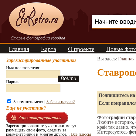
Старые фотографии городов
Главная
Карта
О проекте
Новые фот
Вы здесь:
Главная
Зарегистрированные участники
Имя пользователя:
Ставроп
Пароль:
Подпишитесь на 
Запомнить меня |
Забыли пароль?
Если понравился
Еще не участник?
Фотографии старо
Любите историю, 
Зарегистрированные участники могут
край так давно, чт
размещать свои фото, следить за
Интересуетесь
фот
комментариями и многое другое...
Все плюсы