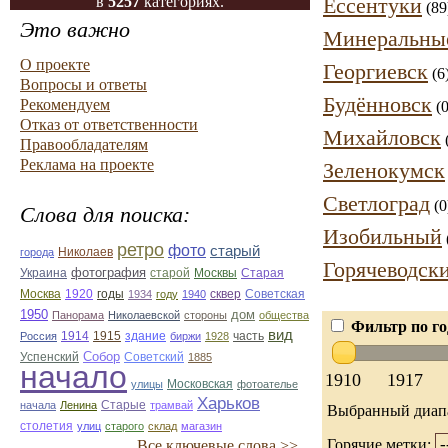
в
5257
категориях.
Ессентуки
(89
Это важно
Минеральны
О проекте
Георгиевск
(6
Вопросы и ответы
Будённовск
Рекомендуем
(0
Отказ от ответственности
Михайловск
Правообладателям
Реклама на проекте
Зеленокумск
Светлоград
(0
Слова для поиска:
Изобильный
ретро
фото
старый
Николаев
города
Горячеводск
фотография
Украина
Старая
старой
Москвы
Москва
1920
годы
сквер
1934
году
1940
Советская
1950
дом
Панорама
Николаевской
стороны
общества
Фильтр по го
вид
1914
1915
здание
Россия
биржи
1928
часть
Собор
Успенский
Советский
1885
начало
1910
1917
улицы
Московская
фотоателье
Харьков
Старые
начала
Ленина
трамвай
Выбранный диап
столетия
улиц
старого
склад
магазин
Горячие метки:
Все ключевые слова >>