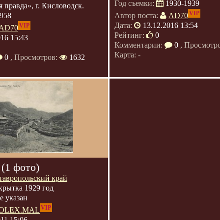
Год съемки:
1930-1939
 правда», г. Кисловодск.
VIP
958
Автор поста:
AD70
Дата:
13.12.2016 13:54
VIP
AD70
Рейтинг:
0
016 15:43
Комментарии:
0
, Просмотр
Карта: -
0
, Просмотров:
1632
(1 фото)
тавропольский край
крытка 1929 год
е указан
VIP
OLEX.MAL
011 15:06