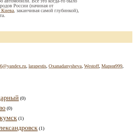
о автомобили. Все это когда-то было
родов России (начиная от
о Киева
, заканчивая самой глубинкой),
та.
46@yandex.ru
,
larapestis
,
Oxanadanysheva
,
Westoff
,
Мария999
,
дарный
(0)
во
(0)
кумск
(1)
лександровск
(1)