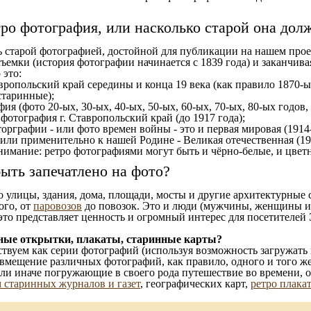
тро фотография, или насколько старой она дол
ь старой фотографией, достойной для публикации на нашем прое
ъемки (история фотографии начинается с 1839 года) и заканчивая
 это:
вропольский край середины и конца 19 века (как правило 1870-ых
старинные);
ия (фото 20-ых, 30-ых, 40-ых, 50-ых, 60-ых, 70-ых, 80-ых годов,
отография г. Ставропольский край (до 1917 года);
орграфии - или фото времен войны - это и первая мировая (1914-
 или применительно к нашей Родине - Великая отечественная (1
имание: ретро фотографиями могут быть и чёрно-белые, и цветн
ыть запечатлено на фото?
то улицы, здания, дома, площади, мосты и другие архитектурные
ого, от
паровозов
до повозок. Это и люди (мужчины, женщины и д
это представляет ценность и огромный интерес для посетителей 
ные открытки, плакаты, старинные карты?
твуем как серии фотографий (используя возможность загружать 
вмещение различных фотографий, как правило, одного и того же
 или иначе погружающие в своего рода путешествие во времени, 
 старинных журналов и газет
, географических карт,
ретро плака