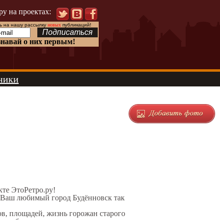
ру на проектах:
 на нашу рассылку
новых
публикаций!
знавай о них первым!
ники
кте ЭтоРетро.ру!
л Ваш любимый город Будённовск так
ов, площадей, жизнь горожан старого