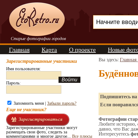
Старые фотографии городов
Главная
Карта
О проекте
Новые фот
Вы здесь:
Главная
Зарегистрированные участники
Имя пользователя:
Будённо
Пароль:
Подпишитесь на 
Запомнить меня |
Забыли пароль?
Если понравился
Еще не участник?
Фотографии старо
Любите историю, 
Зарегистрированные участники могут
давно, что Вас да
размещать свои фото, следить за
Интересуетесь
фот
комментариями и многое другое...
Все плюсы