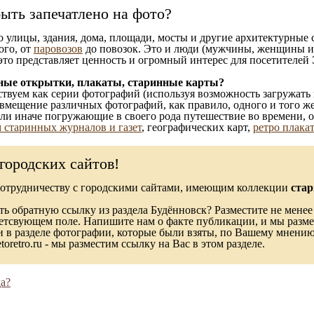
ыть запечатлено на фото?
то улицы, здания, дома, площади, мосты и другие архитектурные
ого, от
паровозов
до повозок. Это и люди (мужчины, женщины и д
это представляет ценность и огромный интерес для посетителей 
ные открытки, плакаты, старинные карты?
твуем как серии фотографий (используя возможность загружать 
вмещение различных фотографий, как правило, одного и того же
 или иначе погружающие в своего рода путешествие во времени, 
 старинных журналов и газет
, географических карт,
ретро плака
городских сайтов!
сотрудничеству с городскими сайтами, имеющим коллекции
стар
ь обратную ссылку из раздела Будённовск? Разместите не менее 
ветсвующем поле. Напишите нам о факте публикации, и мы разме
в разделе фотографии, которые были взяты, по Вашему мнению, 
toretro.ru - мы разместим ссылку на Вас в этом разделе.
а?