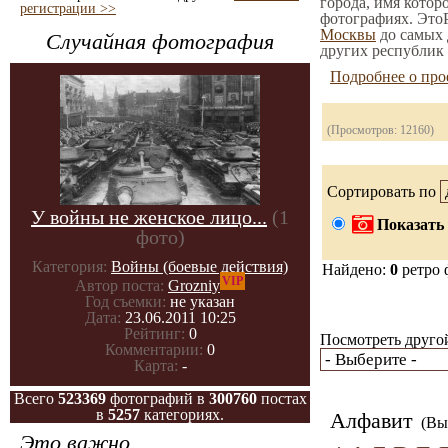
города, имя котор
регистрации >>
фотографиях. ЭтоР
Москвы
до самых 
Случайная фотография
других республик 
Подробнее о про
(Просмотров: 12160)
Сортировать по
У войны не женское лицо...
(1
Показать 
фото)
Категория:
Войны (боевые действия)
Найдено:
0
ретро 
VIP
Автор поста:
Grozniy
Год съемки:
не указан
Дата:
23.06.2011 10:25
Рейтинг:
0
Посмотреть другой
Комментарии:
0
Карта:
-
Всего
523369
фотографий в
300760
постах
в
5257
категориях.
Алфавит
(Вы 
Это важно