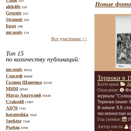
Chuk
220
Новые фото
alek48s
216
Grozniy
212
Strannic
202
Брат
198
mr.seniv
174
Все участники >>
Топ 15
по количеству публикаций:
mr.seniv
45211
Скилеф
Териоки в 1
40848
Галина Шаненко
32703
Категория:
Л
МНМ
Описание:
Фо
26542
Магаз Анатолий
журнала "Солнце
25449
Crakodil
Териоки (ныне З
17967
В начале ХХ сто
AD70
7743
численностью на
haratoshka
7618
Год съемки:
1
Spektor
7249
Автор поста:
Рыбак
6790