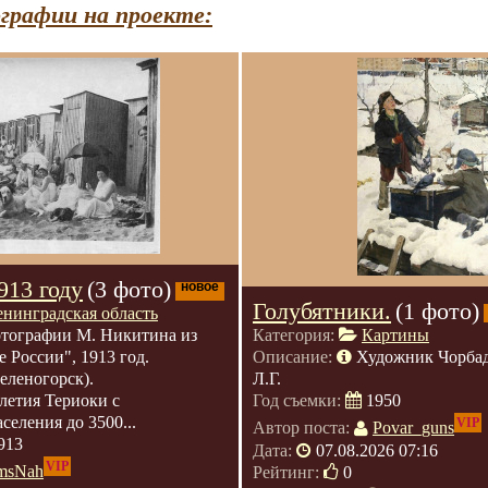
графии на проекте:
913 году
(3 фото)
новое
Голубятники.
(1 фото)
енинградская область
тографии М. Никитина из
Категория:
Картины
 России", 1913 год.
Описание:
Художник Чорбад
еленогорск).
Л.Г.
летия Териоки с
Год съемки:
1950
селения до 3500...
VIP
Автор поста:
Povar_guns
913
Дата:
07.08.2026 07:16
VIP
msNah
Рейтинг:
0