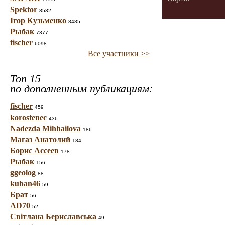
Spektor
8532
Ігор Кузьменко
8485
Рыбак
7377
fischer
6098
Все участники >>
Топ 15
по дополненным публикациям:
fischer
459
korostenec
436
Nadezda Mihhailova
186
Магаз Анатолий
184
Борис Ассеев
178
Рыбак
156
ggeolog
88
kuban46
59
Брат
56
AD70
52
Світлана Бериславська
49