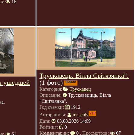
ов:
16
Трускавець. Вілла Світязянка".
я ушедшей
(1 фото)
новое
Категория:
Трускавец
Описание:
Трускавеццць. Вілла
"Світязянка".
ма.
Год съемки:
1912
VIP
Автор поста:
mr.seniv
Дата:
03.08.2026 14:09
Рейтинг:
0
Комментарии:
0
, Просмотров:
67
ов:
61