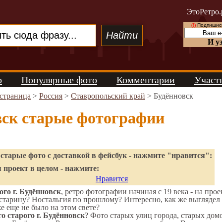
ЭтоРетро.
(!)
Подпишись
И у
о
Популярные фото
Комментарии
Участ
 страница
>
Россия
>
Ставропольский край
> Будённовск
вск старые фотографии
старые фото с доставкой в фейсбук - нажмите "нравится":
 проект в целом - нажмите:
Нравится
го г. Будённовск
, ретро фотографии начиная с 19 века - на прое
старину? Ностальгия по прошлому? Интересно, как же выгляде
же еще не было на этом свете?
о старого г. Будённовск
? Фото старых улиц города, старых дом