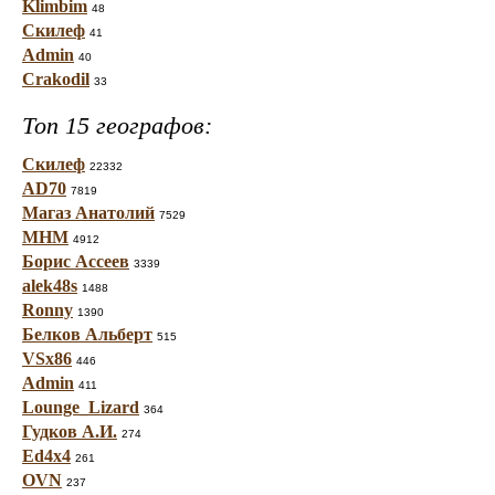
Klimbim
48
Скилеф
41
Admin
40
Crakodil
33
Топ 15 географов:
Скилеф
22332
AD70
7819
Магаз Анатолий
7529
МНМ
4912
Борис Ассеев
3339
alek48s
1488
Ronny
1390
Белков Альберт
515
VSx86
446
Admin
411
Lounge_Lizard
364
Гудков А.И.
274
Ed4x4
261
OVN
237