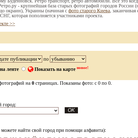
ому Будённовск. Ретро транспорт, ретро автомобили. Все это ког
етро.ру - крупнейшая база старых фотографий городов России (
до окраин), Украины (начиная с
фото старого Киева
, заканчивая
СНГ, которая пополняется участниками проекта.
екте >>
по
новое!
на ленте
Показать на карте
фотографий на
0
страницах. Показаны фото: с 0 по 0.
 город:
можете найти свой город при помощи алфавита):