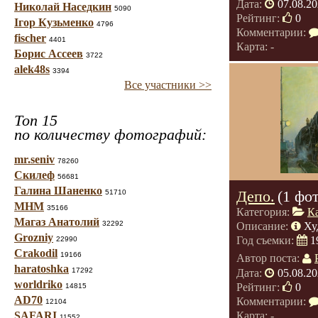
Дата:
07.08.20
Николай Наседкин
5090
Рейтинг:
0
Ігор Кузьменко
4796
Комментарии:
fischer
4401
Карта: -
Борис Ассеев
3722
alek48s
3394
Все участники >>
Топ 15
по количеству фотографий:
mr.seniv
78260
Скилеф
56681
Галина Шаненко
Депо.
(1 фо
51710
МНМ
35166
Категория:
К
Магаз Анатолий
32292
Описание:
Ху
Grozniy
Год съемки:
1
22990
Crakodil
19166
Автор поста:
haratoshka
17292
Дата:
05.08.20
worldriko
Рейтинг:
0
14815
AD70
Комментарии:
12104
Карта: -
SAFARI
11552