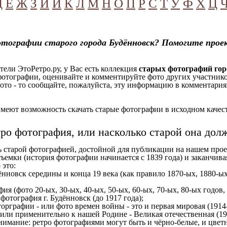
Д
Е
Ж
З
И
Й
К
Л
М
Н
О
П
Р
С
Т
У
Ф
Х
Ц
тографии старого города Будённовск? Помогите прое
ели ЭтоРетро.ру, у Вас есть коллекция
старых фотографий гор
отографии, оценивайте и комментируйте фото других участников
ото - то сообщайте, пожалуйста, эту информацию в комментариях
еют возможность скачать старые фотографии в исходном качеств
тро фотография, или насколько старой она дол
ь старой фотографией, достойной для публикации на нашем прое
ъемки (история фотографии начинается с 1839 года) и заканчивая
 это:
ённовск середины и конца 19 века (как правило 1870-ых, 1880-ых
ия (фото 20-ых, 30-ых, 40-ых, 50-ых, 60-ых, 70-ых, 80-ых годов,
отография г. Будённовск (до 1917 года);
орграфии - или фото времен войны - это и первая мировая (1914-
 или применительно к нашей Родине - Великая отечественная (1
имание: ретро фотографиями могут быть и чёрно-белые, и цветн