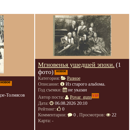
Мгновенья ушедшей эпохи.
(1
фото)
новое
Категория:
Разное
новое
Описание:
Из старого альбома.
Год съемки:
не указан
зе-Толмясов
VIP
Автор поста:
Povar_guns
Дата:
06.08.2026 20:10
Рейтинг:
0
Комментарии:
0
, Просмотров:
22
Карта: -