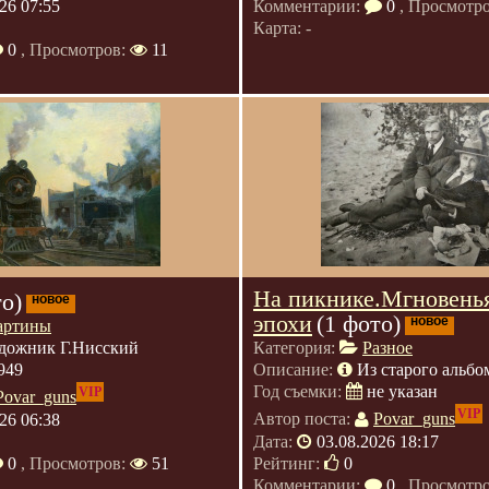
26 07:55
Комментарии:
0
, Просмотр
Карта: -
0
, Просмотров:
11
На пикнике.Мгновень
то)
новое
эпохи
(1 фото)
новое
артины
дожник Г.Нисский
Категория:
Разное
949
Описание:
Из старого альбо
Год съемки:
не указан
VIP
Povar_guns
VIP
26 06:38
Автор поста:
Povar_guns
Дата:
03.08.2026 18:17
0
, Просмотров:
51
Рейтинг:
0
Комментарии:
0
, Просмотр