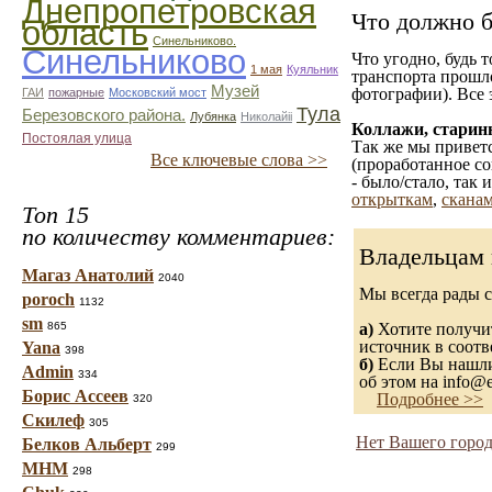
Днепропетровская
Что должно б
область
Синельниково.
Синельниково
Что угодно, будь 
1 мая
Куяльник
транспорта прошл
Музей
фотографии). Все 
ГАИ
пожарные
Московский мост
Тула
Березовского района.
Лубянка
Николайii
Коллажи, старин
Постоялая улица
Так же мы приветс
Все ключевые слова >>
(проработанное со
- было/стало, так
открыткам
,
сканам
Топ 15
по количеству комментариев:
Владельцам 
Магаз Анатолий
2040
Мы всегда рады 
poroch
1132
sm
865
а)
Хотите получит
источник в соот
Yana
398
б)
Если Вы нашли 
Admin
334
об этом на info@e
Борис Ассеев
Подробнее >>
320
Скилеф
305
Нет Вашего город
Белков Альберт
299
МНМ
298