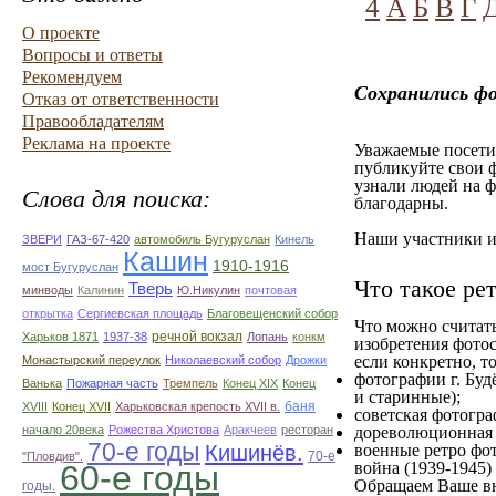
4
А
Б
В
Г
О проекте
Вопросы и ответы
Рекомендуем
Сохранились фо
Отказ от ответственности
Правообладателям
Реклама на проекте
Уважаемые посетит
публикуйте свои ф
узнали людей на ф
Слова для поиска:
благодарны.
Наши участники им
ЗВЕРИ
ГАЗ-67-420
автомобиль Бугуруслан
Кинель
Кашин
1910-1916
мост Бугуруслан
Что такое ре
Тверь
минводы
Калинин
Ю.Никулин
почтовая
открытка
Сергиевская площадь
Благовещенский собор
Что можно считат
речной вокзал
Харьков 1871
1937-38
Лопань
конкм
изобретения фотос
если конкретно, то
Монастырский переулок
Николаевский собор
Дрожки
фотографии г. Буд
Ванька
Пожарная часть
Тремпель
Конец XIX
Конец
и старинные);
баня
XVIII
Конец XVII
Харьковская крепость XVII в.
советская фотограф
начало 20века
Рожества Христова
Аракчеев
ресторан
дореволюционная ф
70-е годы
Кишинёв.
военные ретро фот
70-е
"Пловдив".
60-е годы
война (1939-1945)
Обращаем Ваше вн
годы.