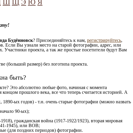
Ч
Ш
Щ
Э
Ю
Я
кту!
ода Будённовск
? Присоединяйтесь к нам,
регистрируйтесь
,
. Если Вы узнали место на старой фотографии, адрес, или
. Участники проекта, а так же простые посетители будут Вам
е (большой размер) без логотипа проекта.
жна быть?
кте? Это абсолютно любые фото, начиная c момента
 концом прошлого века, все что теперь считается историей. А
, 1890-ых годов) - т.н. очень старые фотографии (можно назвать
 начало 90-ых);
1918), гражданская война (1917-1922/1923), вторая мировая
941-1945), или ВОВ;
ые (для поздних периодов) фотографии.