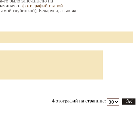
да-то было запечатлено на
начиная от
фотографий старой
 самой глубинкой), Беларуси, а так же
Фотографий на странице: